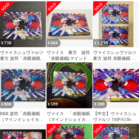
RRR パーツセット
（マインドシェイカ
ー）」東方Project
730
666
1,299
¥
¥
¥
ヴァイスシュヴァルツ
ヴァイス 東方 波符
ヴァイスシュヴァルツ
東方 波符「赤眼催眠」
「赤眼催眠(マインドシ
東方 波符 赤眼催眠 マ
(マインドシェイカー)
ェイカー)」 RRR/トリ
インドシェイカー RRR
RRR
プルレア
880
599
300
¥
¥
¥
RRR 波符「赤眼催眠
ヴァイス 「赤眼催眠
【中古】ヴァイスシュ
（マインドシェイカ
（マインドシェイカ
ヴァルツ THP/S130-
ー）」 箔押し 東方
ー）」 (PR プロモ) 未
028[CR]：波符「赤眼催
Project ヴァイス
使用品
眠(マインドシェイカ
ー)」