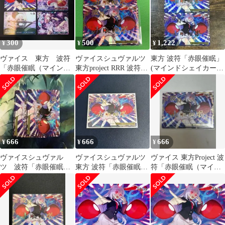
300
500
1,222
¥
¥
¥
ヴァイス 東方 波符
ヴァイスシュヴァルツ
東方 波符「赤眼催眠」
「赤眼催眠（マインド
東方project RRR 波符
(マインドシェイカー)
シェイカー）」 PRま
「赤眼催眠（マインド
RRR 2枚セット ②
とめ
シェイカー）」 2枚
666
666
666
¥
¥
¥
ヴァイスシュヴァル
ヴァイスシュヴァルツ
ヴァイス 東方Project 波
ツ 波符「赤眼催眠」
東方 波符「赤眼催眠」
符「赤眼催眠（マイン
(マインドシェイカー)
(マインドシェイカー)
ドシェイカー）」 RRR
RRR 2枚
RRR