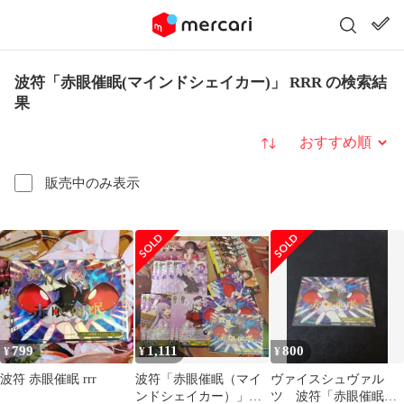
波符「赤眼催眠(マインドシェイカー)」 RRR の検索結
果
並び替え
販売中のみ表示
799
1,111
800
¥
¥
¥
波符 赤眼催眠 rrr
波符「赤眼催眠（マイ
ヴァイスシュヴァル
ンドシェイカー）」
ツ 波符「赤眼催眠