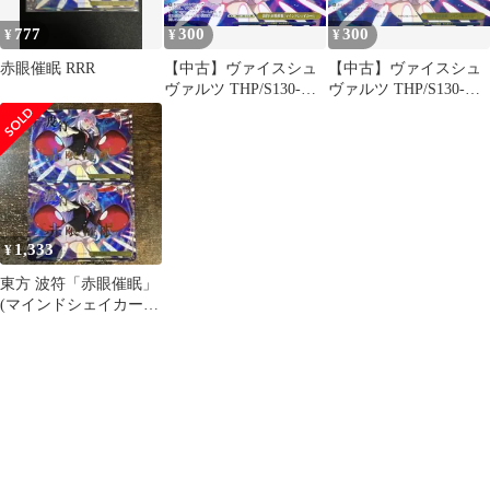
777
300
300
¥
¥
¥
赤眼催眠 RRR
【中古】ヴァイスシュ
【中古】ヴァイスシュ
ヴァルツ THP/S130-
ヴァルツ THP/S130-
115[PR]：波符「赤眼催
115S[PR]：波符「赤眼
眠(マインドシェイカ
催眠(マインドシェイカ
ー)」/[ボックス特典]
ー)」/[ボックス特典]
1,333
¥
東方 波符「赤眼催眠」
(マインドシェイカー)
RRR 2枚セット