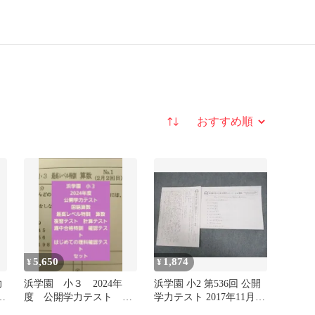
並び替え
5,650
1,874
¥
¥
力
浜学園 小３ 2024年
浜学園 小2 第536回 公開
度 公開学力テスト 最
学力テスト 2017年11月実
高レベル特訓 復習テス
施 算数/国語 004s2D