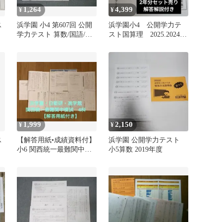
1,264
4,399
¥
¥
ス
浜学園 小4 第607回 公開
浜学園小4 公開学力テ
学力テスト 算数/国語/理
スト国算理 2025.2024年
科 2023年10月実施 未使
度 解答解説付き
用 005s2D
1,999
2,150
¥
¥
ス
【解答用紙•成績資料付】
浜学園 公開学力テスト
小6 関西統一最難関中模
小5算数 2019年度
試 4科 浜学園 日能研 進
学館