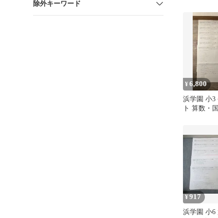
除外キーワード
2〜12月/2
国語/算数/
ト 024S2D
6,800
¥
浜学園 小3
ト 算数・
ット（2018
917
¥
浜学園 小6