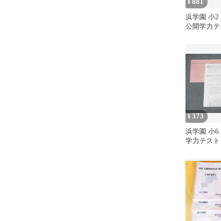
881
¥
浜学園 小2 
公開学力テス
月実施 002s
373
¥
浜学園 小6 
学力テスト 
施 状態良 00