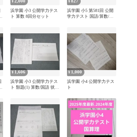
2,000
827
¥
¥
回
浜学園 小3 公開学力テス
浜学園 小5 第581回 公開
1
ト 算数 8回分セット
学力テスト 国語/算数/理
科/社会 2021年8月実施
006s2D
1,606
1,000
¥
¥
回
浜学園 小3 公開学力テス
浜学園 小4 公開学力テス
ト 類題(1) 算数/国語 状態
ト
テ
良 2022 003s2D