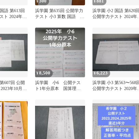
300
881
¥
¥
国語 第613回
浜学園 第635回 公開学力
浜学園 小2 国語 第620
ト 2024年4
テスト 小3 算数 国語 模
公開学力テスト 2024年1
2C
試
月実施 002s2C
8,500
6,223
¥
¥
第607回 公開
浜学園 小6 公開テス
浜学園 小3 第563〜568
2023年10月実
ト1年分原本 国算理 3
公開学力テスト 2020年
7s2D
教科 解答解説付き
2〜7月実施 国語/算数 
2025年
スト計6回 010s2D