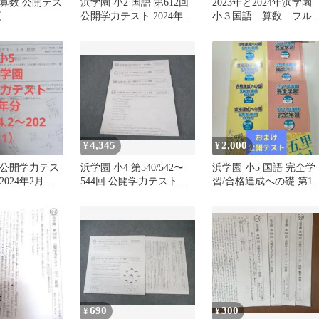
 算数 公開テス
浜学園 小2 国語 第612回
2023年と2024年浜学
度
公開学力テスト 2024年3
小３国語 算数 フル
月実施 002s2C
ット 公開学力テスト
4,345
2,000
¥
¥
 公開学力テス
浜学園 小4 第540/542〜
浜学園 小5 国語 完全学
2024年2月〜
544回 公開学力テスト
習/合格達成への礎 第1~
）
2018年3月/5〜7月実施 算
分冊 解説集付き 計9冊
数/国語/理科 テスト計4回
通年セット 013m2D
690
300
¥
¥