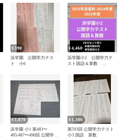
ト 灘合
390
4,460
¥
¥
浜学園 公開学力テス
浜学園小2 公開学力テ
ト 小6
スト国語＆算数
2025.2024.2022年度
1,879
1,380
¥
¥
版
浜学園 小1 第483〜
第593回 公開学力テスト
ス
485/487〜490回 公開学力
小3 国語 算数