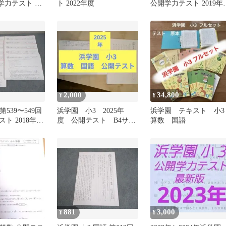
開学力テスト 国
ト 2022年度
公開学力テスト 2019年
科 【計10回
3/4月実施 国語/算数/理
 035S2D
007s2D
2,000
34,800
¥
¥
第539〜549回
浜学園 小3 2025年
浜学園 テキスト 小3
ト 2018年
度 公開テスト B4サイ
算数 国語
施 国語/算数/理
ズ 算数 国語
11回 通年セ
D
881
3,000
¥
¥