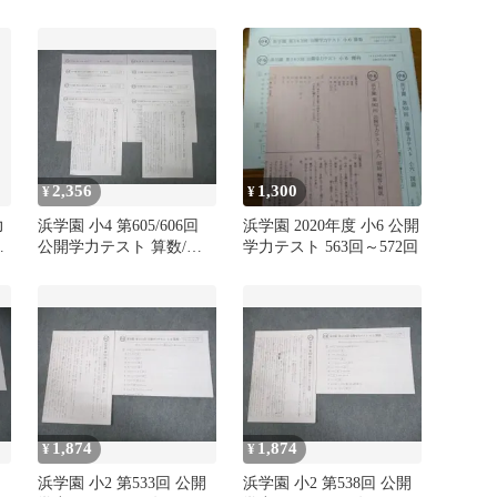
き
テスト 2013年度実施 国
語/算数 テスト計7回 通年
セット 008s2D
2,356
1,300
¥
¥
力
浜学園 小4 第605/606回
浜学園 2020年度 小6 公開
年
公開学力テスト 算数/国
学力テスト 563回～572回
語/理科/社会 2023年8/9月
実施 状態良 008s2D
1,874
1,874
¥
¥
浜学園 小2 第533回 公開
浜学園 小2 第538回 公開