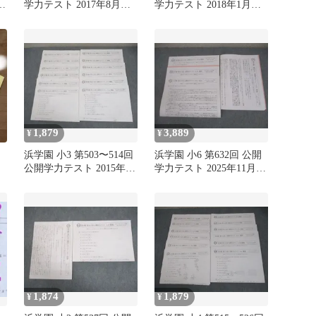
学力テスト 2017年8月実
学力テスト 2018年1月実
科
施 算数/国語 004s2D
施 算数/国語 004s2D
1,879
3,889
¥
¥
浜学園 小3 第503〜514回
浜学園 小6 第632回 公開
公開学力テスト 2015年
学力テスト 2025年11月実
2〜12月/2016年1月実施
施 国語/算数/理科/社会 未
国語/算数 テスト計12回
使用品 007s2D
通年セット 013m2D
1,874
1,879
¥
¥