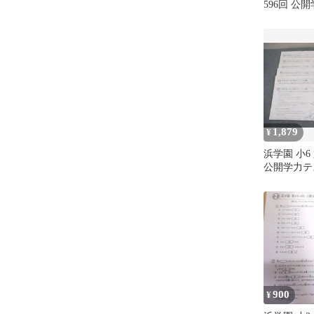
596回 公
語/算数/理
分】 2022 ☆
1,879
¥
浜学園 小6 
公開学力テス
2〜12月実
科 テスト計
ット 034S2
900
¥