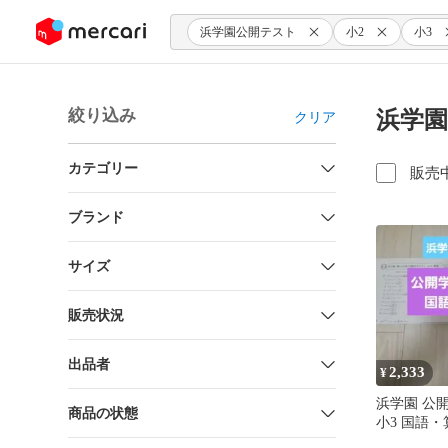
ンツにスキップ
浜学園公開テスト
小2
小3
絞り込み
浜学園
クリア
カテゴリー
販売
ブランド
サイズ
販売状況
出品者
2,333
¥
浜学園 公
商品の状態
小3 国語
分