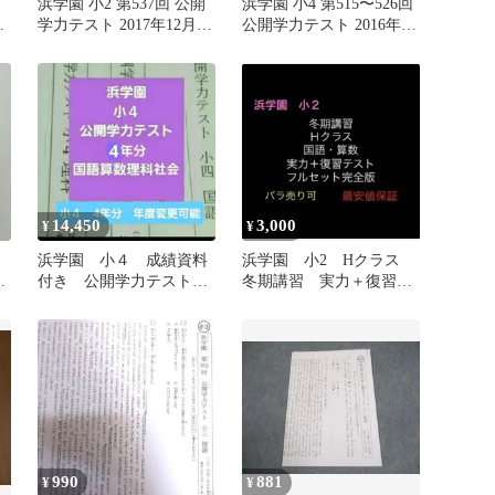
園
浜学園 小2 第537回 公開
浜学園 小4 第515〜526回
セ
学力テスト 2017年12月実
公開学力テスト 2016年
施 算数/国語 004s2D
2〜12月/2017年1月実施
国語/算数/理科 テスト計
12回 通年セット 023S2D
14,450
3,000
¥
¥
浜学園 小４ 成績資料
浜学園 小2 Hクラス
4
付き 公開学力テスト
冬期講習 実力＋復習テ
4年分 2021年度～ ４
スト 国語・算数 解答
科目
解説付き
990
881
¥
¥