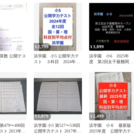
2,799
3,899
¥
¥
 算数 公開テス
浜学園 小5 公開学力テ
浜学園 小6 2025年
度
スト ３科目 2024年
度 第2回女子最難関中
度 平均点付き
オープン 国算理社4
科 解答解説付
1,879
2,499
¥
¥
第479〜490回
浜学園 小5 第527〜538回
浜学園 小６ 最新
ト 2013年
公開学力テスト 2017年
2025年度 公開学力テ