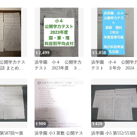
014年1月実施
2〜12月/2018年1月実施
ト ３科目 平均点付
理科 通年セッ
国語/算数/理科 テスト計
12回 通年セット 034S2D
2,499
5,850
¥
¥
 公開学力テス
浜学園 小４ 公開学力
浜学園 小４ 公開学
国語 まとめセ
テスト 2023年度 ３科
テスト ３年分 2024
年〜2020年）
目 平均点付き
度～ 算数理科 2科目
900
420
¥
¥
 第587回〜第
浜学園 小3 算数 公開テス
浜学園 小5 第552/553回