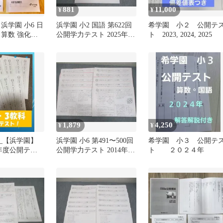
881
11,000
¥
¥
浜学園 小6 日
浜学園 小2 国語 第622回
希学園 小２ 公開テ
 算数 強化講
公開学力テスト 2025年1
ト 2023, 2024, 2025
分）
月実施 002s2C
1,879
4,250
¥
¥
100_【浜学園】
浜学園 小6 第491〜500回
希学園 小３ 公開テ
7年度公開テス
公開学力テスト 2014年
ト ２０２４年
・算・理)
2〜11月実施 国語/算数/理
科 テスト計10回 通年セ
ット 024S2D