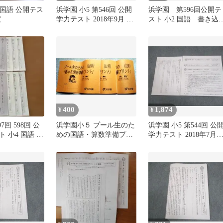
 国語 公開テス
浜学園 小5 第546回 公開
浜学園 第596回公開テ
度
学力テスト 2018年9月 国
スト 小2 国語 書き込
語/算数/理科 006s2D
あり
400
1,874
¥
¥
7回 598回 公
浜学園小５ プール生のた
浜学園 小5 第544回 公
 小4 国語 算
めの国語・算数準備プリ
学力テスト 2018年7月
答解説
ント 10月/11月/12月g11
施 国語/算数/理科/社会
005s2D