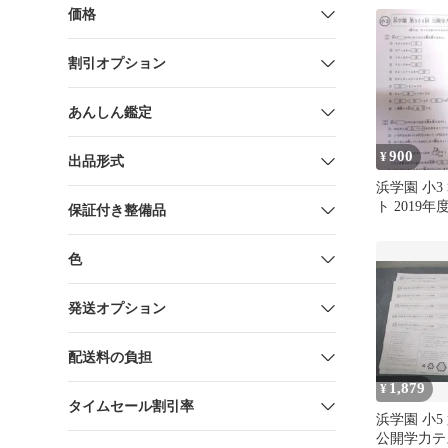
価格
割引オプション
あんしん鑑定
900
¥
出品形式
浜学園 小3
ト 2019年
保証付き整備品
色
発送オプション
配送料の負担
1,879
¥
タイムセール割引率
浜学園 小5 
公開学力テス