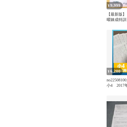
9,999
¥
【最新版】 
曜錬成特訓
座 （計8回
6,200
¥
no22508
小4 201
ト3教科(国