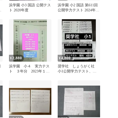
浜学園 小3 国語 公開テス
浜学園 小2 国語 第611回
み
ト 2020年度
公開学力テスト 2024年2
月実施 002s2C
2,880
4,800
¥
¥
開
浜学園 小４ 実力テス
奨学社 しょうがく社
実
ト ３年分 2023年１月
小1公開学力テスト、実
実施分～
力テスト理科算数国語3
点 B4サイズ