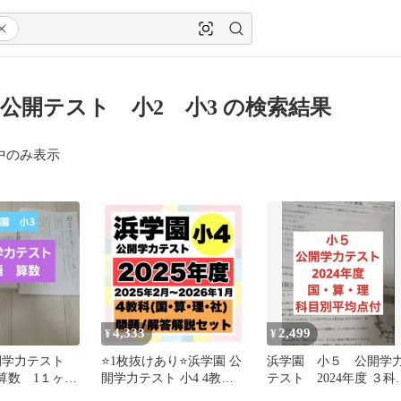
公開テスト 小2 小3 の検索結果
中のみ表示
4,333
2,499
¥
¥
開学力テスト
⭐️1枚抜けあり⭐️浜学園 公
浜学園 小５ 公開学
・算数 1１ヶ月
開学力テスト 小4 4教科 1
テスト 2024年度 ３科
年分（2025年度）
目 平均点付き