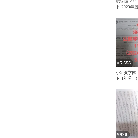
浜学園 小3
ト 2020年
5,555
¥
小5 浜学園
ト 1年分 （
2025年1月
990
¥