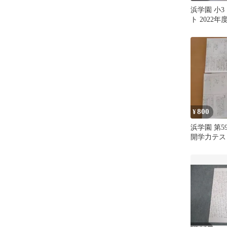
浜学園 小3
ト 2022年
800
¥
浜学園 第59
開学力テスト
数 理科 解