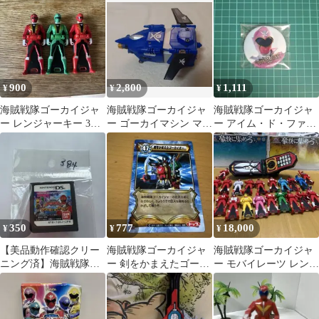
ャー６本セット
900
2,800
1,111
¥
¥
¥
海賊戦隊ゴーカイジャ
海賊戦隊ゴーカイジャ
海賊戦隊ゴーカイジャ
ー レンジャーキー 3個
ー ゴーカイマシン マッ
ー アイム・ド・ファミ
セット
ハルコン
ーユ ゴーカイピンク 缶
バッジ
350
777
18,000
¥
¥
¥
【美品動作確認クリー
海賊戦隊ゴーカイジャ
海賊戦隊ゴーカイジャ
ニング済】海賊戦隊ゴ
ー 剣をかまえたゴーカ
ー モバイレーツ レンジ
ーカイジャー あつめて
イオー カード
ャーキー 大量セット
変身！35戦隊！