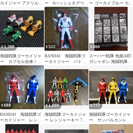
カイジャー アクリルキ
ー #ハッシュタグつけ
ー ゴーカイブルー カー
ーホルダー
る ゴーカイグリーン
ド DCD-004
A 三つ
1,300
522
666
¥
¥
¥
海賊戦隊ゴーカイジャ
BANDAI 海賊戦隊ゴ
スーパー戦隊 色紙ART
ー カプセル合体！ゴ
ーカイジャー バトル
ガシャポン 海賊戦隊ゴ
ーカイオー ガシャポ
JAPAN レンジャーキ
ーカイジャー
ン② 平成レトロ
ー
688
1,080
777
¥
¥
¥
BANDAI 海賊戦隊ゴ
海賊戦隊ゴーカイジャ
海賊戦隊ゴーカイジャ
ーカイジャー レンジ
ー レンジャーキー 7体
ー サンバルカンレン
ャーキー 2点
セット 武器付き
ジャーキー