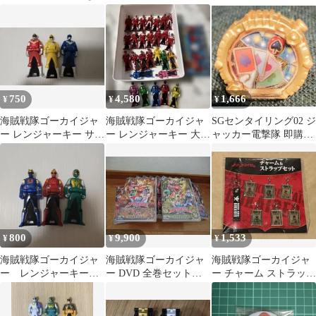
オル
る まとめ売り
ーパー戦隊展 アクリ
ルマグネットD
750
4,580
1,666
¥
¥
¥
海賊戦隊ゴーカイジャ
海賊戦隊ゴーカイジャ
SGセンタイリング02 ジ
ー レンジャーキー サン
ー レンジャーキー 大量
ャッカー電撃隊 即購入️
バルカン3種セット
まとめ売り メタリッ
⭕️まとめ️⭕️
ク
800
9,900
1,533
¥
¥
¥
海賊戦隊ゴーカイジャ
海賊戦隊ゴーカイジャ
海賊戦隊ゴーカイジャ
ー レンジャーキー
ー DVD 全巻セット
ー チャーム ストラップ
ハリケンジャー
【ディスク１枚欠落あ
セット
り】