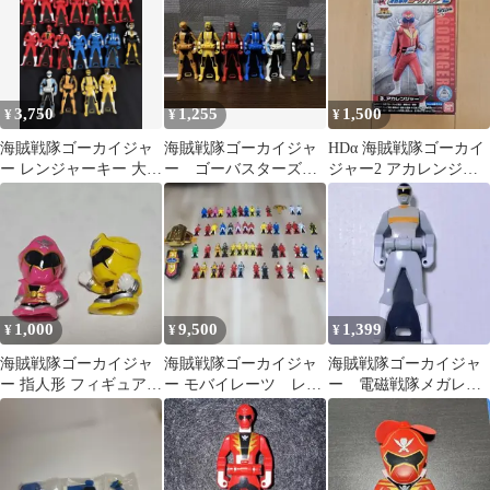
3,750
1,255
1,500
¥
¥
¥
海賊戦隊ゴーカイジャ
海賊戦隊ゴーカイジャ
HDα 海賊戦隊ゴーカイ
ー レンジャーキー 大量
ー ゴーバスターズレ
ジャー2 アカレンジャ
セット
ンジャーキー
ー フィギュア 未開封
1,000
9,500
1,399
¥
¥
¥
海賊戦隊ゴーカイジャ
海賊戦隊ゴーカイジャ
海賊戦隊ゴーカイジャ
ー 指人形 フィギュア
ー モバイレーツ レン
ー 電磁戦隊メガレン
ピンク イエロー
ジャーキー大量セット
ジャー メガシルバ
ー レンジャーキー