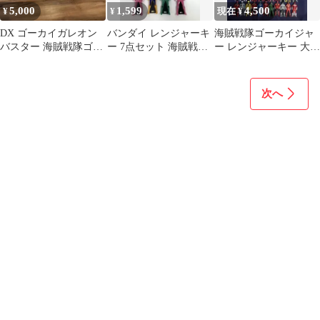
5,000
1,599
4,500
¥
¥
現在 ¥
DX ゴーカイガレオン
バンダイ レンジャーキ
海賊戦隊ゴーカイジャ
バスター 海賊戦隊ゴー
ー 7点セット 海賊戦
ー レンジャーキー 大量
カイジャー
隊 ゴーカイジャー
セット（83個）
シンケンジャー
次へ