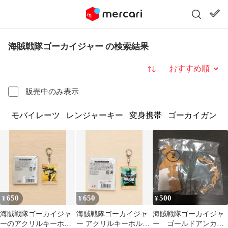
海賊戦隊ゴーカイジャー の検索結果
並び替え
販売中のみ表示
モバイレーツ
レンジャーキー
変身携帯
ゴーカイガン
650
650
500
¥
¥
¥
海賊戦隊ゴーカイジャ
海賊戦隊ゴーカイジャ
海賊戦隊ゴーカイジャ
ーのアクリルキーホル
ー アクリルキーホルダ
ー ゴールドアンカー