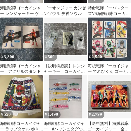
海賊戦隊ゴーカイジャ
ゴーオンジャー カンゼ
特命戦隊ゴーバスター
ー レンジャーキー ゲキ
ンソウル 炎神ソウル
ズVS海賊戦隊ゴーカイ
レンジャー
ジャー THE MOVIE
DVD
3,800
500
2,500
¥
¥
¥
海賊戦隊ゴーカイジャ
【説明欄必読】レンジ
海賊戦隊ゴーカイジャ
ー アクリルスタンド
ャーキー ゴーカイシ
ー てれびくん ゴーカイ
ルバー メタリックver.
お宝トランプボックス
550
1,499
2,799
¥
¥
¥
海賊戦隊ゴーカイジャ
海賊戦隊ゴーカイジャ
【送料無料】海賊戦隊
ー ラップタオル 巻きタ
ー #ハッシュタグつけ
ゴーカイジャー 全ス