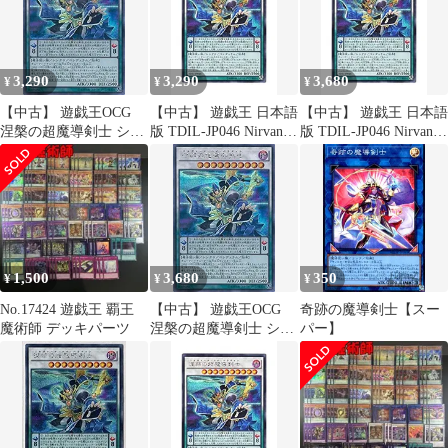
3,290
3,290
3,680
¥
¥
¥
【中古】 遊戯王OCG
【中古】 遊戯王 日本語
【中古】 遊戯王 日本語
涅槃の超魔導剣士 シー
版 TDIL-JP046 Nirvana
版 TDIL-JP046 Nirvana
クレットレア TDIL-
High Paladin 涅槃の超魔
High Paladin 涅槃の超魔
JP046-SE 遊戯王アー
導剣士 (シークレット
導剣士 (シークレット
ク・ファイブ [ザ・ダ
レア)
レア)
ーク・イリュージョン]
1,500
3,680
350
¥
¥
¥
No.17424 遊戯王 覇王
【中古】 遊戯王OCG
奇跡の魔導剣士【スー
魔術師 デッキパーツ
涅槃の超魔導剣士 シー
パー】
クレットレア TDIL-
JP046-SE 遊戯王アー
ク・ファイブ [ザ・ダ
ーク・イリュージョン]