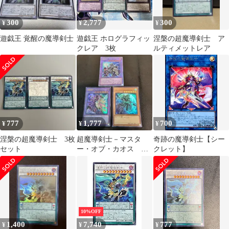
300
2,777
300
¥
¥
¥
遊戯王 覚醒の魔導剣士
遊戯王 ホログラフィッ
涅槃の超魔導剣士 ア
クレア 3枚
ルティメットレア
777
1,777
700
¥
¥
¥
涅槃の超魔導剣士 3枚
超魔導剣士－マスタ
奇跡の魔導剣士【シー
セット
ー・オブ・カオス セ
クレット】
ット売り
10%OFF
1,400
7,740
777
¥
¥
¥