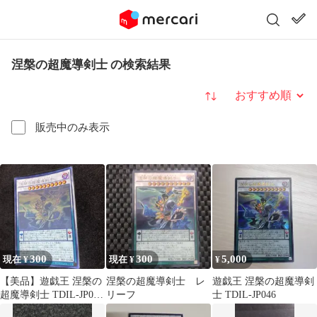
涅槃の超魔導剣士 の検索結果
並び替え
販売中のみ表示
300
300
5,000
現在 ¥
現在 ¥
¥
【美品】遊戯王 涅槃の
涅槃の超魔導剣士 レ
遊戯王 涅槃の超魔導剣
超魔導剣士 TDIL-JP046
リーフ
士 TDIL-JP046
ホログラフィックレア