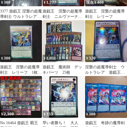
300
1,777
400
¥
¥
現在 ¥
3377 遊戯王 涅槃の超魔
遊戯王 涅槃の超魔導
遊戯王 涅槃の超魔導
導剣士 ウルトラレア 4
剣士 ニルヴァーナハ
剣士 レリーフ
枚 TDIL
イパラディン ホロ
300
1,011
320
¥
¥
¥
遊戯王 涅槃の超魔導
遊戯王 魔術師 デッ
涅槃の超魔導剣士 ウ
剣士 レリーフ 1枚
キパーツ 25枚
ルトラレア 遊戯王カ
Y131
ード
2,300
333
300
¥
¥
¥
No.16464 遊戯王 覇王
早い者勝ち！ 大人
遊戯王 奇跡の魔導剣