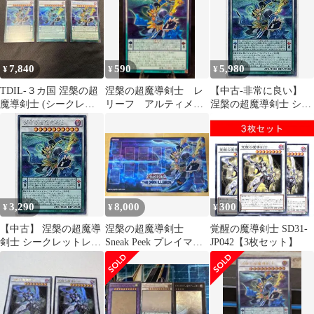
7,840
590
5,980
¥
¥
¥
TDIL-３カ国 涅槃の超
涅槃の超魔導剣士 レ
【中古-非常に良い】
魔導剣士 (シークレッ
リーフ アルティメッ
涅槃の超魔導剣士 シー
トレア) 1st Edition
トレア 第9期 遊戯王
クレットレア 遊戯王
ザ・ダーク・イリュー
ジョン tdil-jp046
3,290
8,000
300
¥
¥
¥
【中古】 涅槃の超魔導
涅槃の超魔導剣士
覚醒の魔導剣士 SD31-
剣士 シークレットレア
Sneak Peek プレイマッ
JP042【3枚セット】
遊戯王 ザ・ダーク・イ
ト 遊戯王 海外 公
リュージョン tdil-jp046
式