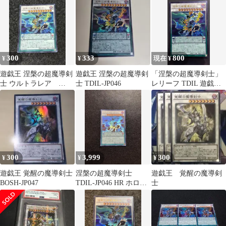
300
333
800
¥
¥
現在 ¥
遊戯王 涅槃の超魔導剣
遊戯王 涅槃の超魔導剣
「涅槃の超魔導剣士」
士 ウルトラレア
士 TDIL-JP046
レリーフ TDIL 遊戯王
TDIL-JP046
ニルヴァーナ ハイ パラ
ディン
300
3,999
300
¥
¥
¥
遊戯王 覚醒の魔導剣士
涅槃の超魔導剣士
遊戯王 覚醒の魔導剣
BOSH-JP047
TDIL-JP046 HR ホログ
士
ラフィックレア仕様 初
版