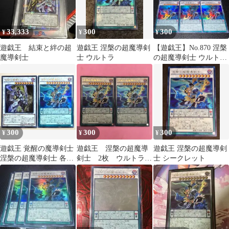
33,333
300
300
¥
¥
¥
遊戯王 結束と絆の超
遊戯王 涅槃の超魔導剣
【遊戯王】No.870 涅槃
魔導剣士
士 ウルトラ
の超魔導剣士 ウルトラ
レア 計6枚
300
300
300
¥
¥
¥
遊戯王 覚醒の魔導剣士
遊戯王 涅槃の超魔導
遊戯王 涅槃の超魔導剣
涅槃の超魔導剣士 各1
剣士 2枚 ウルトラレ
士 シークレット
枚 ウルトラ f
ア