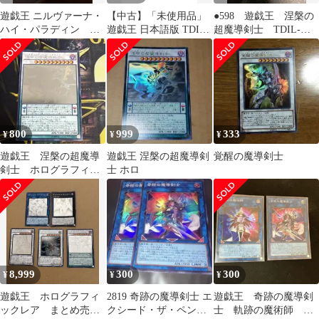
遊戯王 ニルヴァーナ・
【中古】「未使用品」
●598 遊戯王 涅槃の
ハイ・パラディン 涅
遊戯王 日本語版 TDIL-
超魔導剣士 TDIL-
槃の超魔導剣士 ホロ
JP046 Nirvana High
JP046 ホログラフィッ
グラフィック
Paladin 涅槃の超魔導剣
クレア
士 (シークレットレア)
800
999
333
¥
¥
¥
遊戯王 涅槃の超魔導
遊戯王 涅槃の超魔導剣
覚醒の魔導剣士
剣士 ホログラフィッ
士 ホロ
クレア
8,999
300
300
¥
¥
¥
遊戯王 ホログラフィ
2819 奇跡の魔導剣士 エ
遊戯王 奇跡の魔導剣
ックレア まとめ売
クシード・ザ・ペンデ
士 軌跡の魔術師 ス