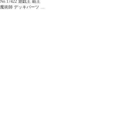
No.17422 遊戯王 覇王
魔術師 デッキパーツ 高
レアリティ多数