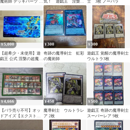
魔術師 デッキパーツ シ
気！ 遊戯王 涅槃の
士 3枚 ノーパラ
ークレットあり
超魔導剣士 アルティ
メットレア 初版
5,000
300
300
¥
¥
¥
【超希少・未使用】遊
奇跡の魔導剣士 虹彩
遊戯王 覚醒の魔導剣士
戯王 公式 涅槃の超魔導
の魔術師
ウルトラ3枚
剣士 プレイマット
4,666
450
500
¥
¥
¥
【バラ売り不可】オッ
魔導剣士 ウルトラレ
遊戯王 奇跡の魔導剣士
ドアイズ【エクストラ
ア 2枚
スーパーレア 9枚
付き】