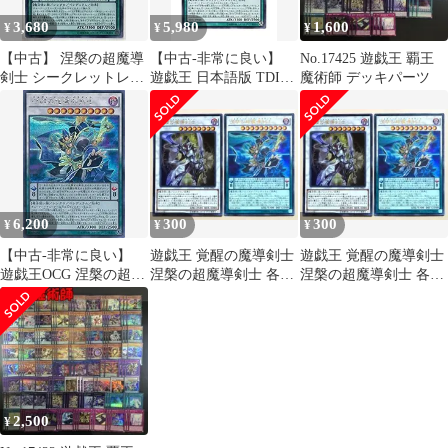
3,680
5,980
1,600
¥
¥
¥
【中古】 涅槃の超魔導
【中古-非常に良い】
No.17425 遊戯王 覇王
剣士 シークレットレア
遊戯王 日本語版 TDIL-
魔術師 デッキパーツ
遊戯王 ザ・ダーク・イ
JP046 Nirvana High
リュージョン tdil-jp046
Paladin 涅槃の超魔導剣
士 (シークレットレア)
6,200
300
300
¥
¥
¥
【中古-非常に良い】
遊戯王 覚醒の魔導剣士
遊戯王 覚醒の魔導剣士
遊戯王OCG 涅槃の超魔
涅槃の超魔導剣士 各1
涅槃の超魔導剣士 各1
導剣士 シークレットレ
枚 ウルトラ d
枚 ウルトラ e
ア TDIL-JP046-SE 遊戯
王アーク・ファイブ
[ザ・ダーク・イリュー
ジョン]
2,500
¥