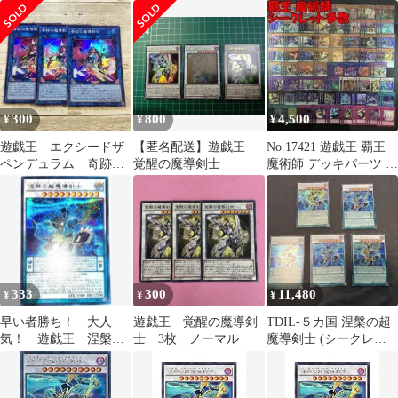
り ホロ HR ブラッ
ュラム スーパー 2枚
ーパーレア
クフェザードラゴン
AGOV
300
800
4,500
¥
¥
¥
遊戯王 エクシードザ
【匿名配送】遊戯王
No.17421 遊戯王 覇王
ペンデュラム 奇跡の
覚醒の魔導剣士
魔術師 デッキパーツ シ
魔導剣士 スーパー
ークレット多数
AGOV 3枚
333
300
11,480
¥
¥
¥
早い者勝ち！ 大人
遊戯王 覚醒の魔導剣
TDIL-５カ国 涅槃の超
気！ 遊戯王 涅槃の
士 3枚 ノーマル
魔導剣士 (シークレッ
超魔導剣士 シークレ
トレア) 1st Edition
ットレア 初版