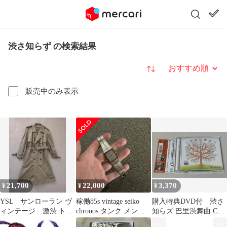
渋さ知らず の検索結果
並び替え
販売中のみ表示
21,700
22,000
3,370
¥
¥
¥
YSL サンローラン ヴ
稼働85s vintage seiko
購入特典DVD付 渋さ
ィンテージ 激渋 トレ
chronos タンク メンズ
知らズ 巴里渋舞曲 CD2
ンチコート 94A6 ΣP
腕時計qz
枚組 帯あり ◇8