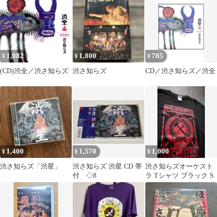
1,082
1,800
785
¥
¥
¥
(CD)渋全／渋さ知らズ
渋さ知らズ
CD／渋さ知らズ／渋全
1,400
1,570
1,000
¥
¥
¥
渋さ知らズ「渋星」
渋さ知らズ 渋星 CD 帯
渋さ知らズオーケスト
付 ◇8
ラ Tシャツ ブラック S