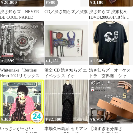
20,000
980
3,100
¥
¥
¥
渋さ知らズ NEVER
CD／渋さ知らズ／渋旗
渋さ知らズ 渋旅初め
BE COOL NAKED
[DVD]2006/01/18 渋谷
O-EAST Live
1,399
1,151
1,600
¥
¥
¥
Whitesnake『Restless
渋全 CD 渋さ知らズ エ
渋さ知らズ オーケス
Heart 2021リミックス』
イベックス イオ
トラ 玄界灘 シャツ
本日限定
PRINTSTAR シャツ M
300
22,500
6,910
¥
¥
¥
いっさいがっさい
本場久米島紬 セミアン
【凄すぎる分厚さ