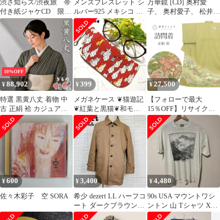
渋さ知らズ/渋夜旅 帯
メンズブレスレット シ
万華鏡 [CD] 奥村愛
付き紙ジャケCD 限定
ルバー925 メキシコ ジ
子、 奥村愛子、 松井五
特典おまけDVD付き
オメトリック リンク 刻
郎、 川上夏季、 安部
印
潤、 中野定博、 渋さ知
らズ、 熊谷憲康、 船山
基紀、 T.P.O、 小池雄
治; 西川進_02
10%OFF
88,902
399
27,500
¥
¥
¥
特選 黒黄八丈 着物 中
メガネケース ❦猫遊記
【フォローで最大
古 正絹 袷 カジュアル
❦紅葉と黒猫❦和モダ
15％OFF】リサイクル
縦縞模様 ストライプ 涅
ン❦ゆるにゃんこ❦
着物 訪問着 正絹 絹
色 山吹茶色 身丈
SILK シルク Mサイズ
167.5cm 裄67cm L トー
ちょっとふくよかL 特
ル きもの北條 A1373-3
品 身丈160cm 裄丈
63.3cm 袷 仕立て上がり
一つ紋 友禅 落款有り
作家物 緑 風景 リユー
600
3,400
4,480
¥
¥
¥
ス uu1765b
佐々木彩子 空 SORA
希少 dezert LL ハーフコ
90s USA マウントワシ
ート ダークブラウン系
ントン 山 Tシャツ XL
デザート[6382]
フルーツオブザルーム