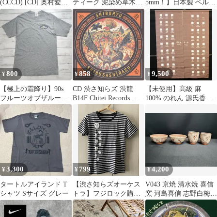
(CCCD) [CD] 奥村愛
ティーク 泥染め草木染
5mm！】日本製 ベルト
子、 奥村愛子、 有馬三
め
メンズ レザー 本革 本
恵子、 渋さ知らズ、
皮 昭南レザー ベンズレ
BLACK BOTTOM
ザー Artisan aging プレ
BRASS BAND、 熊谷憲
ゼント ギフト 父の日
康、 鈴木正人、 THE
バレンタイン 7987597
THRILL; 多田暁_02
SRI-016 ナチュラル
800
858
9,500
¥
¥
¥
【極上の霜降り】90s
CD 渋さ知らズ 渋龍
【未使用】高級 麻
フルーツオブザルーム
B14F Chitei Records
100% のれん 源氏香 図
Lofteez ハズシ 古着T M
/00110
渋紫色 源氏物語 和モダ
ン
3,300
799
4,200
¥
¥
¥
タートルアイランド T
【渋さ知らズオーケス
V043 京焼 清水焼 喜信
シャツ Sサイズ グレー
トラ】フジロック購入◉
窯 河島喜信 志野白梅
ボーダーTシャツ
夫婦茶碗 夫婦湯呑み 4
S◉FUJIROCK
点セット 陶印「喜」