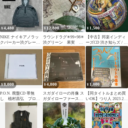
Kyoyaki Kiyomizuyaki
Yoshinobu Kiln Teacup
Rice Bowl
4,480
12,800
1,500
¥
¥
¥
NIKE ナイキアノラッ
ラウンドラグ✳︎99×98✳︎
【中古】邦楽インディ
クパーカー渋グレーユ
渋グリーン 果実 ブ
ーズCD 渋さ知らズ / サ
ース L(14〜16)メンズM
ラウン トルコヴィン
ムシング・ディファレ
相当
テージラグ
ント
8,000
4,800
1,000
¥
¥
¥
P.O.N. 廃盤CD 帯無
スガダイローの肖像 ス
【同タイトルまとめ買
し 植村昌弘 プログ
ガダイローファースト
いOK】つり人 2023.2
レ
(廃盤 レア)
no.920 エリアトラウト
の基本 エリア選びの基
本のキ 一から選ぶタッ
クルQ&A 美味と評判の
ブランド鱒を求めて