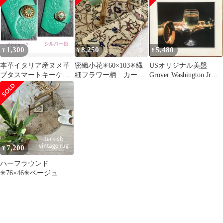
1,300
8,250
5,480
¥
¥
¥
本革イタリア産ヌメ革
密織小花✳︎60×103✳︎繊
USオリジナル美盤
ブタスマートキーケー
細フラワー柄 カーキ
Grover Washington Jr
スキーケースハンドメ
ベージュ トルコヴィ
Winelight
イドレザークラフト
ンテージラグ
7,200
¥
ハーフラウンド
✳︎76×46✳︎ベージュ
小花フラワー柄 トル
コヴィンテージラグ