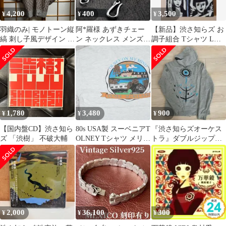
4,200
400
3,500
¥
¥
¥
羽織のみ| モノトーン縦
阿*羅様 あずきチェー
【新品】渋さ知らズ お
縞 刺し子風デザイン 和
ン ネックレス メンズ
調子組合 Tシャツ Lサ
モード 和洋折衷 ユニセ
いぶし 4mm 50cm シル
イズ
ックス ストライプ モダ
バー
ン羽織 レトロ粋 インナ
ー別売り
1,780
3,480
900
¥
¥
¥
【国内盤CD】渋さ知ら
80s USA製 スーベニアT
『渋さ知らズオーケス
ズ 「渋樹」 不破大輔
OLNEY Tシャツ メリー
トラ』ダブルジップパ
ランド州 Hanes
ーカー
2,000
36,100
300
¥
¥
¥