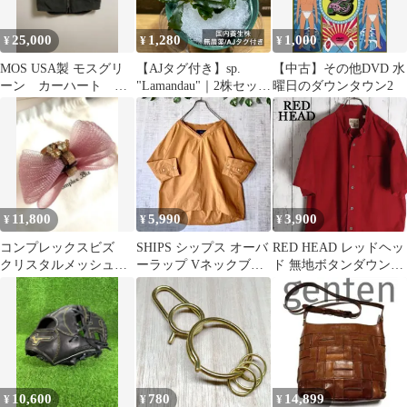
25,000
1,280
1,000
¥
¥
¥
MOS USA製 モスグリ
【AJタグ付き】sp.
【中古】その他DVD 水
ーン カーハート ダ
"Lamandau"｜2株セット
曜日のダウンタウン2
ック ベスト 裏ボア
｜オリーブグリーンの
肉厚で丈夫な美株
11,800
5,990
3,900
¥
¥
¥
コンプレックスビズ
SHIPS シップス オーバ
RED HEAD レッドヘッ
クリスタルメッシュリ
ーラップ Vネックブラ
ド 無地ボタンダウンコ
ボンデザートクリップ
ウス オレンジ プルオー
ットンシャツ メンズ 半
【保管袋付】
バー
袖 M 渋カラー ダーク
レッド ロゴ刻印ボタン
ワークシャツ
10,600
780
14,899
¥
¥
¥