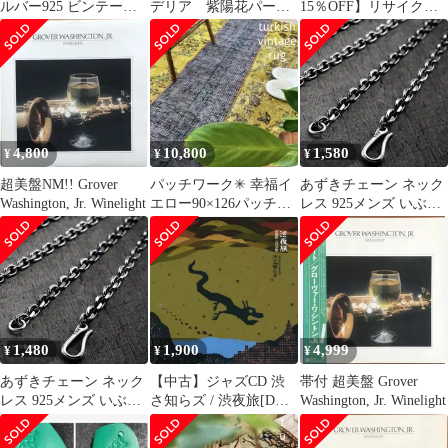
ルバー925 ビンテージ
デリア 紫陽花パープ
15％OFF】リサイクル
メキシコ 刻印 ボールビ
ル デニム トルコヴ
袋帯 帯 本袋帯 正絹 絹
ーズ
ィンテージラグ
美品 西陣織 証紙あり
引箔 川島織物 特選逸品
六通柄 菱 セミフォーマ
ル 訪問着 付下げ 色無
地 着物 SILK シルク リ
ユース vv0456
4,800
10,800
1,580
¥
¥
¥
超美盤NM!! Grover
パッチワーク✳︎ 幸福イ
あずきチェーン ネック
Washington, Jr. Winelight
エロー90×126パッチワ
レス 925メンズ いぶし
ーク トルコヴィンテ
4mm 50cm シルバー
ージラグ
1,480
1,900
4,999
¥
¥
¥
あずきチェーン ネック
【中古】ジャズCD 渋
帯付 超美盤 Grover
レス 925メンズ いぶし
さ知らズ / 渋夜旅[DVD
Washington, Jr. Winelight
4mm 50cm シルバー
付]