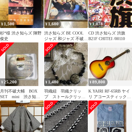
1,500
1,600
1,078
¥
¥
¥
杉*様 渋さ知らズ 陣野
渋さ知らズ BE COOL
CD 渋さ知らズ 渋旗
俊史
ジャズ 和ジャズ 不破大
B21F CHITEI /00110
輔
25,200
1,480
89,800
¥
¥
¥
月刊不破大輔 BOX
羽織紐 羽織クリッ
K.YAIRI RF-65RB ヤイ
SET mini 渋さ知ら
プ ストールクリッ
リ アコースティックギ
ズ フェダイン
プ 薔薇レトロ1458
ター Made in Japan 1998
FEDAYIEN
年製