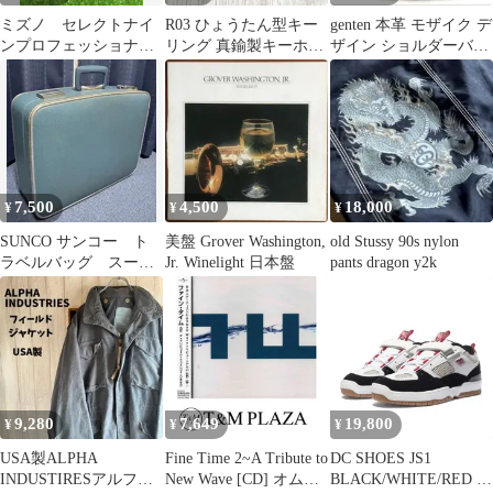
ミズノ セレクトナイ
R03 ひょうたん型キー
genten 本革 モザイク デ
ンプロフェッショナ
リング 真鍮製キーホル
ザイン ショルダーバッ
ル 軟式 内野手用
ダー｜ブラスの重厚感
グ レザー ブラウン
坂本モデル
と縁起の良い瓢箪モチ
ーフで金運・開運を呼
び込むアンティーク調
ヴィンテージ雑貨
7,500
4,500
18,000
¥
¥
¥
SUNCO サンコー ト
美盤 Grover Washington,
old Stussy 90s nylon
ラベルバッグ スーツ
Jr. Winelight 日本盤
pants dragon y2k
ケース 希少 レア
品 限定価格 鞄
9,280
7,649
19,800
¥
¥
¥
USA製ALPHA
Fine Time 2~A Tribute to
DC SHOES JS1
INDUSTIRESアルファ
New Wave [CD] オムニ
BLACK/WHITE/RED ス