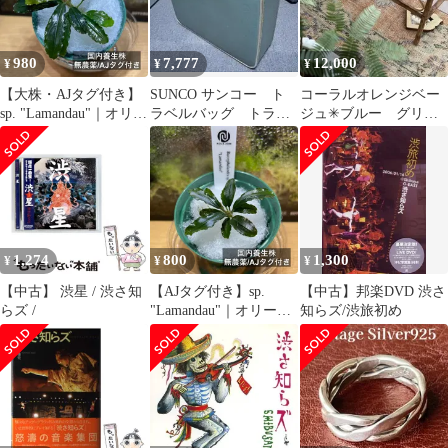
980
7,777
12,000
¥
¥
¥
【大株・AJタグ付き】
SUNCO サンコー ト
コーラルオレンジベー
sp. "Lamandau"｜オリー
ラベルバッグ トラン
ジュ✳︎ブルー グリー
ブグリーンの肉厚で丈
クケース 希少 レア
ン トルコヴィンテー
夫な美株｜
品 限定価格 鞄
ジラグ
1,274
800
1,300
¥
¥
¥
【中古】 渋星 / 渋さ知
【AJタグ付き】sp.
【中古】邦楽DVD 渋さ
らズ /
"Lamandau"｜オリーブ
知らズ/渋旅初め
グリーンの肉厚で丈夫
な美株｜