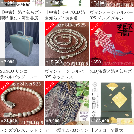
1,289
1,300
7,800
¥
¥
¥
【中古】 渋さ知らズ /
【中古】ジャズCD 渋
ヴィンテージ シルバー
陣野 俊史 / 河出書房新
さ知らズ / 渋さ道
925 メンズ メキシコ刻
社
印 編み込みリング 指輪
希少
7,980
15,500
350
¥
¥
¥
SUNCO サンコー ト
ヴィンテージ シルバー
(CD)渋響／渋さ知らズ
ラベルバッグ スーツ
925 ネックレス
ケース 希少 レア
MEXICO メンズ フィガ
品 限定価格 鞄
ロチェーン
21,000
9,600
165,000
¥
¥
¥
メンズブレスレット シ
アート塔✳︎59×88シャン
【フォローで最大