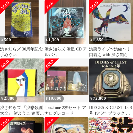
社 フライトジャケット
バス? 渋さ知らズ?
ケートボード スケボー
渋グレー
downy? RECK?
シューズ ジョン シャナ
WRENCH? ゆらゆら帝
ハン
国? OTOMO
YOSHIHIDE’s NEW…
500
1,399
1,350
¥
¥
¥
渋さ知らズ 30周年記念
渋さ知らズ 渋星 CD ア
渋栗ライブ〜渋編〜 川
手ぬぐい
ルバム
口義之 with 渋さ知らズ
オーケストラ 【DVD】
2,880
19,000
72,800
¥
¥
¥
渋さ知らズ 『渋彩歌謡
honzi one 2枚セット ア
DIEGES & CLUST 18.8
大全』 渚ようこ 遠藤ミ
ナログレコード
号 1945年 ブラック ク
チロウ 三上寛 坂本美雨
ラスリング