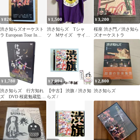
820
1,500
3,200
¥
¥
¥
渋さ知らズオーケスト
渋さ知らズ Tシャ
桜座 渋さ門／渋さ知ら
ラ European Tour In
ツ Мサイズ サイン
ズオーケストラ
Japan '02
付き
1,780
1,094
2,800
¥
¥
¥
渋さ知らズ 行方知れ
【中古】 渋旗 / 渋さ知
渋さ知らズ
ズ DVD 桜庭勉蔵監督
らズ /
作品