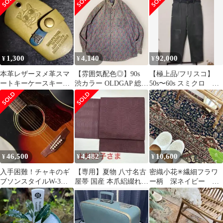
1,300
4,140
92,000
¥
¥
¥
本革レザーヌメ革スマ
【雰囲気配色◎】90s
【極上品/フリスコ】
ートキーケースキーケ
渋カラー OLDGAP 総柄
50s〜60s スミクロ ブ
ースハンドメイドレザ
ペイズリーBDシャツ
ラック ツートン W36
ークラフト
XL
L30
46,500
4,482
10,600
¥
¥
¥
入手困難！チャキのギ
【専用】夏物 八寸名古
密織小花✳︎繊細フラワ
ブソンスタイルW-3が
屋帯 国産 本爪絽綴れ
ー柄 深ネイビー ブ
これだ！ ジャキ深鳴・
中古 渋赤紫so770
ラウン ベージュ ト
超激渋美品・訳有
ルコヴィンテージラグ