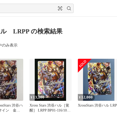
ル LRPP の検索結果
中のみ表示
13,200
12,000
¥
¥
ssStars 渋谷ハ
Xross Stars 渋谷ハル［覚
XrossStars 渋谷ハル LRP
 サイン 金
醒］ LRPP BP01-116/100
タ 【美
トレカ TCG 266