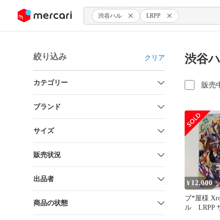
ンツにスキップ
渋谷ハル
LRPP
絞り込み
渋谷ハ
クリア
カテゴリー
販売
ブランド
サイズ
販売状況
出品者
12,000
¥
ブ*屋様 Xro
商品の状態
ル LRPP
箔 クロス