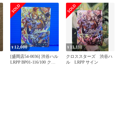
12,000
11,111
¥
¥
[盛岡店54-0036] 渋谷ハル
クロススターズ 渋谷ハ
LRPP BP01-116/100 クロ
ル LRPP サイン
ススターズ Xross Stars[中
古/パケ]