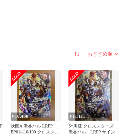
並び替え
10,450
11,111
¥
¥
P
状態A 渋谷ハル LRPP
S*川様 クロススターズ
BP01-116/100 クロススタ
渋谷ハル LRPP サイン
ーズ xrossstars クロスタ