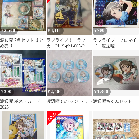
2,500
3,111
700
¥
¥
¥
渡辺曜 7点セット まと
ラブライブ！ ラブ
ラブライブ ブロマイ
め売り
カ PL!S-pb1-005-P+
ド 渡辺曜
渡辺曜
300
2,400
1,300
¥
¥
¥
渡辺曜 ポストカード
渡辺曜 缶バッジ セット
渡辺曜ちゃんセット
2025