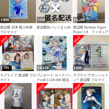
888
500
5,200
¥
¥
¥
渡辺曜 沼津 購入特典
渡辺曜缶バッジまとめ
渡辺曜 Birthday Figure
ブロマイド
Project 1/8 フィギュア
799
4,620
600
¥
¥
¥
ラブライブ 渡辺曜 ブロ
ブシロード カードパッ
ラブライブ!サンシャイ
マイド
クvol8 LL08-068 渡辺曜
ン!! 渡辺曜 ブロマイド
SP
2枚セット