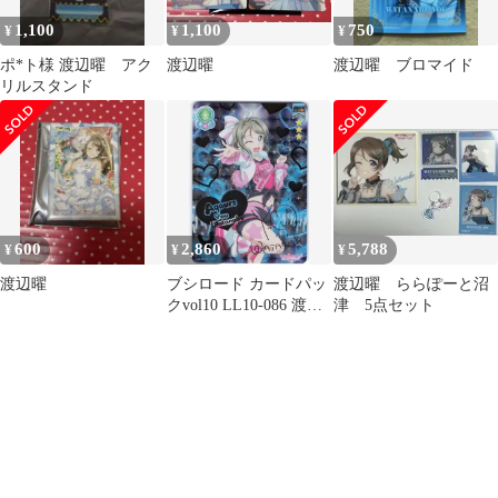
1,100
1,100
750
¥
¥
¥
ポ*ト様 渡辺曜 アク
渡辺曜
渡辺曜 ブロマイド
リルスタンド
600
2,860
5,788
¥
¥
¥
渡辺曜
ブシロード カードパッ
渡辺曜 ららぽーと沼
クvol10 LL10-086 渡辺
津 5点セット
曜 SEC