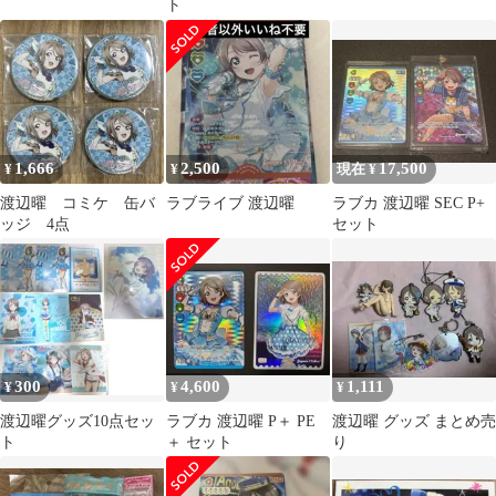
ト
1,666
2,500
17,500
¥
¥
現在 ¥
渡辺曜 コミケ 缶バ
ラブライブ 渡辺曜
ラブカ 渡辺曜 SEC P+
ッジ 4点
セット
300
4,600
1,111
¥
¥
¥
渡辺曜グッズ10点セッ
ラブカ 渡辺曜 P＋ PE
渡辺曜 グッズ まとめ売
ト
＋ セット
り