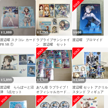
ツアー
1,080
1,799
600
¥
¥
¥
渡辺曜 スクコレ カード
ラブライブサンシャイ
渡辺曜 ブロマイド
PR SR ①
ン 渡辺曜 セット
5,899
5,300
2,600
¥
¥
¥
渡辺曜 ららぽーと沼
あ*ん様 ラブライブ！
渡辺曜 セット アクリル
津 5点セット
オフィシャルカードゲ
スタンド フィギュア
ーム まとめ売り