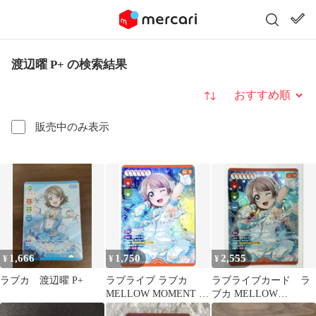
渡辺曜 P+ の検索結果
並び替え
販売中のみ表示
1,666
1,750
2,555
¥
¥
¥
ラブカ 渡辺曜 P+
ラブライブ ラブカ
ラブライブカード ラ
MELLOW MOMENT 渡
ブカ MELLOW
辺曜 箔押し P＋
MOMENT 渡辺曜 箔押