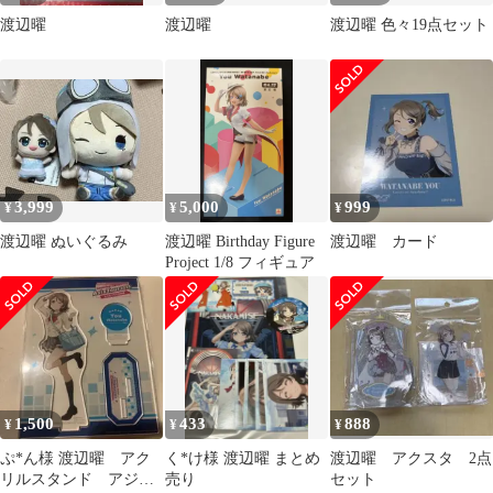
渡辺曜
渡辺曜
渡辺曜 色々19点セット
3,999
5,000
999
¥
¥
¥
渡辺曜 ぬいぐるみ
渡辺曜 Birthday Figure
渡辺曜 カード
Project 1/8 フィギュア
1,500
433
888
¥
¥
¥
ぷ*ん様 渡辺曜 アク
く*け様 渡辺曜 まとめ
渡辺曜 アクスタ 2点
リルスタンド アジア
売り
セット