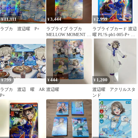
11,111
3,444
2,999
¥
¥
¥
ラブカ 渡辺曜 P+
ラブライブ ラブカ
ラブライブカード 渡辺
MELLOW MOMENT 渡
曜 PL!S-pb1-005-P+ ラ
辺曜 箔押し P＋
ブライブ！サンシャイ
ン!!
799
444
1,200
¥
¥
¥
ラブカ 渡辺 曜 AR
渡辺曜
渡辺曜 アクリルスタ
P+
ンド