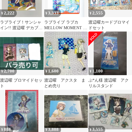
2,222
3,333
2,555
¥
¥
¥
ラブライブ！サンシャ
ラブライブ ラブカ
渡辺曜カードブロマイ
イン!! 渡辺曜 デカブロ
MELLOW MOMENT 渡
ドセット
マイド
辺曜 箔押し P＋
2,700
1,600
1,100
¥
¥
¥
渡辺曜 ブロマイドセッ
渡辺曜 アクスタ ま
ぷ*ん様 渡辺曜 アク
ト
とめ売り
リルスタンド
888
3,888
3,555
¥
¥
¥