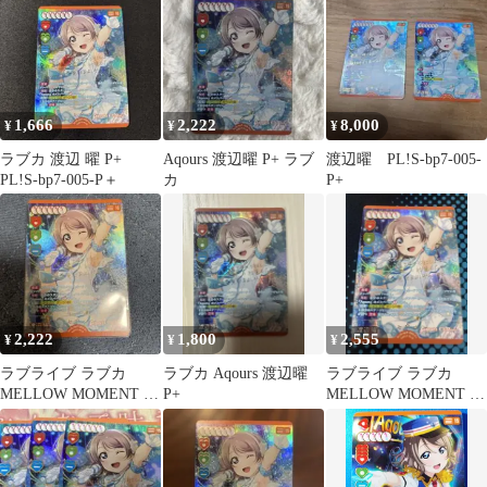
し P＋
1,666
2,222
8,000
¥
¥
¥
ラブカ 渡辺 曜 P+
Aqours 渡辺曜 P+ ラブ
渡辺曜 PL!S-bp7-005-
PL!S-bp7-005-P＋
カ
P+
2,222
1,800
2,555
¥
¥
¥
ラブライブ ラブカ
ラブカ Aqours 渡辺曜
ラブライブ ラブカ
MELLOW MOMENT 渡
P+
MELLOW MOMENT 渡
辺曜 P＋
辺曜 箔押し P＋