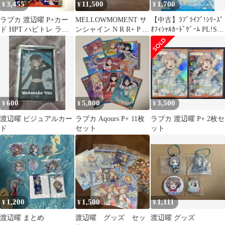
3,455
11,500
1,700
¥
¥
¥
ラブカ 渡辺曜 P+カー
MELLOWMOMENT サ
【中古】ﾗﾌﾞﾗｲﾌﾞ!ｼﾘｰｽﾞ
ド HPT ハピトレ ラブ
ンシャイン N R R+ P L
ｵﾌｨｼｬﾙｶｰﾄﾞｹﾞｰﾑ PL!S-
ライブ
4コン
bp2-005-P+[P+]：渡辺
曜
600
5,800
3,500
¥
¥
¥
渡辺曜 ビジュアルカー
ラブカ Aqours P+ 11枚
ラブカ 渡辺曜 P+ 2枚セ
ド
セット
ット
1,200
1,500
1,111
¥
¥
¥
渡辺曜 まとめ
渡辺曜 グッズ セッ
渡辺曜 グッズ