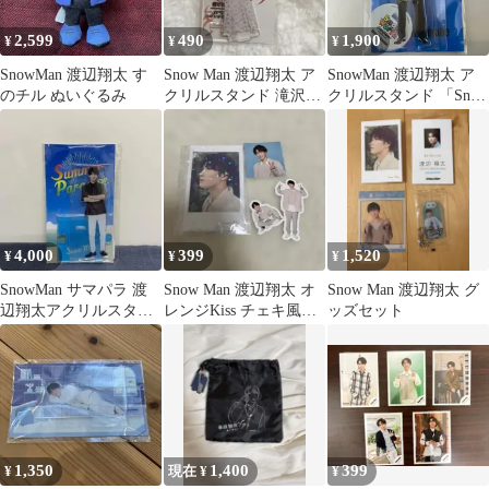
2,599
490
1,900
¥
¥
¥
SnowMan 渡辺翔太 す
Snow Man 渡辺翔太 ア
SnowMan 渡辺翔太 ア
のチル ぬいぐるみ
クリルスタンド 滝沢歌
クリルスタンド 「Snow
舞伎ZERO 2022
Man 1st Stadium Live
Snow World」 未開封
NL8013P f116
4,000
399
1,520
¥
¥
¥
SnowMan サマパラ 渡
Snow Man 渡辺翔太 オ
Snow Man 渡辺翔太 グ
辺翔太アクリルスタン
レンジKiss チェキ風カ
ッズセット
ド
ード
1,350
1,400
399
¥
現在 ¥
¥