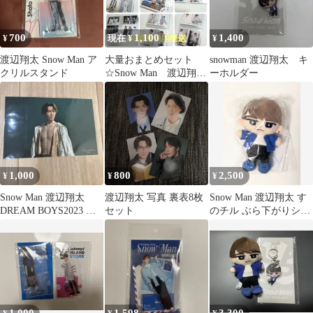
700
1,100
1,400
¥
現在 ¥
¥
渡辺翔太 Snow Man ア
大量おまとめセット
snowman 渡辺翔太 キ
クリルスタンド
☆Snow Man 渡辺翔
ーホルダー
太 公式写真70枚セッ
ト おまけつき
1,000
800
2,500
¥
¥
¥
Snow Man 渡辺翔太
渡辺翔太 写真 裏表8枚
Snow Man 渡辺翔太 す
DREAM BOYS2023 ス
セット
のチル ぶら下がりシリ
テージフォト
ーズ ぬいぐるみ 1st
DOME tour 2023 i DO
ME