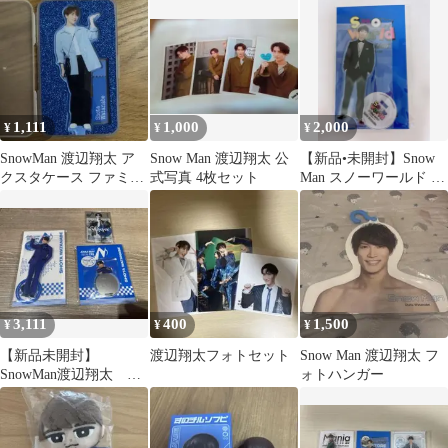
1,111
1,000
2,000
¥
¥
¥
SnowMan 渡辺翔太 ア
Snow Man 渡辺翔太 公
【新品•未開封】Snow
クスタケース ファミク
式写真 4枚セット
Man スノーワールド 渡
ラ 2026年
辺翔太アクリルスタン
ド
3,111
400
1,500
¥
¥
¥
【新品未開封】
渡辺翔太フォトセット
Snow Man 渡辺翔太 フ
SnowMan渡辺翔太 ア
ォトハンガー
クスタミラーステッカ
ークリアステッカー