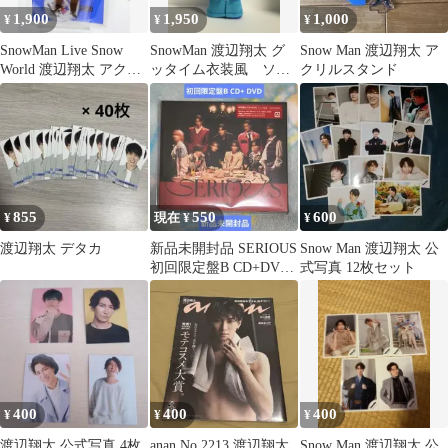
1,900
1,950
1,000
¥
¥
¥
SnowMan Live Snow
SnowMan 渡辺翔太 グ
Snow Man 渡辺翔太 ア
World 渡辺翔太 アクリ
ッタイム衣装風 ソフ
クリルスタンド
ルスタンド
ビ用衣装 すのチル ソフ
ビ
855
550
600
¥
現在 ¥
¥
渡辺翔太 デタカ
新品未開封品 SERIOUS
Snow Man 渡辺翔太 公
初回限定盤B CD+DVD
式写真 12枚セット
渡辺翔太 目黒蓮
400
400
400
¥
¥
¥
渡辺翔太 公式写真 4枚
anan No.2213 渡辺翔太
Snow Man 渡辺翔太 公