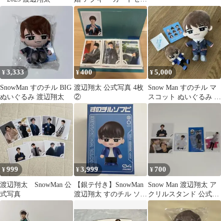
ト
3,333
400
5,000
¥
¥
¥
SnowMan すのチル BIG
渡辺翔太 公式写真 4枚
Snow Man すのチル マ
ぬいぐるみ 渡辺翔太
②
スコット ぬいぐるみ 2
種セット 渡辺翔太
999
3,999
700
¥
¥
¥
渡辺翔太 SnowMan 公
【銀テ付き】SnowMan
Snow Man 渡辺翔太 ア
式写真
渡辺翔太 すのチル ソフ
クリルスタンド 公式写
ビ
真 ミニフォト なべこじ