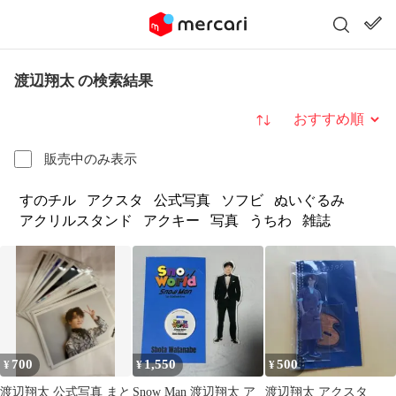
渡辺翔太 の検索結果
並び替え
販売中のみ表示
すのチル
アクスタ
公式写真
ソフビ
ぬいぐるみ
アクリルスタンド
アクキー
写真
うちわ
雑誌
700
1,550
500
¥
¥
¥
渡辺翔太 公式写真 まと
Snow Man 渡辺翔太 ア
渡辺翔太 アクスタ