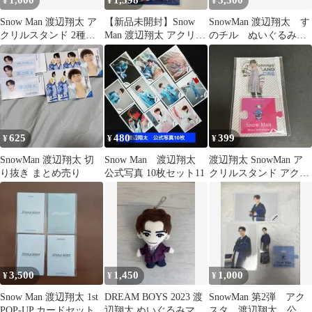
1,000
1,598
3,300
¥
¥
¥
Snow Man 渡辺翔太 ア
【新品未開封】Snow
SnowMan 渡辺翔太 す
クリルスタンド 2種セ
Man 渡辺翔太 アクリル
のチル ぬいぐるみ
ット
スタンド アクスタ 2026
アクキー セット
625
480
399
¥
¥
¥
SnowMan 渡辺翔太 切
Snow Man 渡辺翔太
渡辺翔太 SnowMan ア
り抜き まとめ売り
公式写真 10枚セット11
クリルスタンド アクス
タ 第1弾
3,500
1,450
1,000
¥
¥
¥
Snow Man 渡辺翔太 1st
DREAM BOYS 2023 渡
SnowMan 第2弾 アク
POP-UP カードセット
辺翔太 ぬいぐるみマス
スタ 渡辺翔太 公式