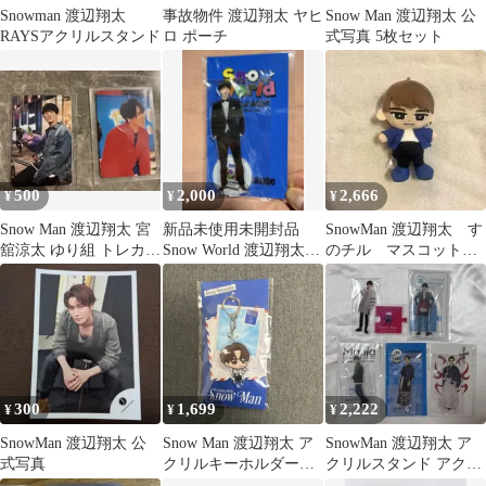
Snowman 渡辺翔太
事故物件 渡辺翔太 ヤヒ
Snow Man 渡辺翔太 公
RAYSアクリルスタンド
ロ ポーチ
式写真 5枚セット
500
2,000
2,666
¥
¥
¥
Snow Man 渡辺翔太 宮
新品未使用未開封品
SnowMan 渡辺翔太 す
舘涼太 ゆり組 トレカ 2
Snow World 渡辺翔太さ
のチル マスコット
枚セット
んアクリルスタンド
ぬいぐるみ
300
1,699
2,222
¥
¥
¥
SnowMan 渡辺翔太 公
Snow Man 渡辺翔太 ア
SnowMan 渡辺翔太 ア
式写真
クリルキーホルダー
クリルスタンド アクス
【2026】
タ まとめ売り