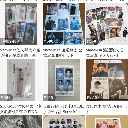
コット Snow Man
写真
400
500
950
現在 ¥
¥
¥
SnowMan佐久間大介渡
Snow Man 渡辺翔太 公
SnowMan 渡辺翔太 公
辺翔太深澤辰哉目黒蓮
式写真 8枚セット
式写真 まとめ売り
アクスタセット
2022-2024年
500
419
2,199
¥
¥
¥
SnowMan 渡辺翔太 滝
☆最終値下げ【8月10日
渡辺翔太 雑誌 16冊セッ
沢歌舞伎ZERO FINAL
まで出品】Snow Man
ト
アクスタ
渡辺翔太 証明写真