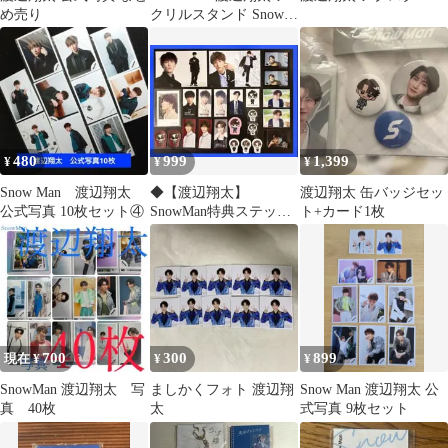
め売り
クリルスタンド Snow
World
480
999
1,399
¥
¥
¥
Snow Man 渡辺翔太
◆【渡辺翔太】
渡辺翔太 缶バッジセッ
公式写真 10枚セット④
SnowMan特典ステッカ
ト+カード1枚
ーセット
700
300
899
現在 ¥
¥
¥
SnowMan 渡辺翔太 写
ましかくフォト 渡辺翔
Snow Man 渡辺翔太 公
真 40枚
太
式写真 9枚セット