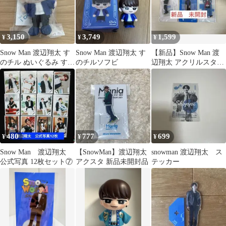
3,150
3,749
1,599
¥
¥
¥
Snow Man 渡辺翔太 す
Snow Man 渡辺翔太 す
【新品】Snow Man 渡
のチル ぬいぐるみ すの
のチルソフビ
辺翔太 アクリルスタン
チルぶら下がりシリー
ド 3種セット
ズ
480
777
699
¥
¥
¥
Snow Man 渡辺翔太
【SnowMan】渡辺翔太
snowman 渡辺翔太 ス
公式写真 12枚セット⑦
アクスタ 新品未開封品
テッカー