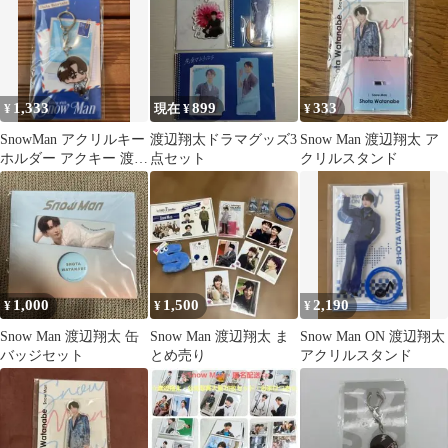
1,333
899
333
¥
現在 ¥
¥
SnowMan アクリルキー
渡辺翔太ドラマグッズ3
Snow Man 渡辺翔太 ア
ホルダー アクキー 渡辺
点セット
クリルスタンド
翔太
1,000
1,500
2,190
¥
¥
¥
Snow Man 渡辺翔太 缶
Snow Man 渡辺翔太 ま
Snow Man ON 渡辺翔太
バッジセット
とめ売り
アクリルスタンド