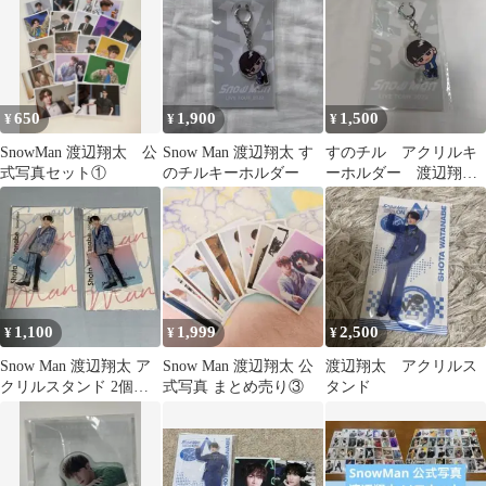
650
1,900
1,500
¥
¥
¥
SnowMan 渡辺翔太 公
Snow Man 渡辺翔太 す
すのチル アクリルキ
式写真セット①
のチルキーホルダー
ーホルダー 渡辺翔
太 Snow Man
1,100
1,999
2,500
¥
¥
¥
Snow Man 渡辺翔太 ア
Snow Man 渡辺翔太 公
渡辺翔太 アクリルス
クリルスタンド 2個セ
式写真 まとめ売り③
タンド
ット