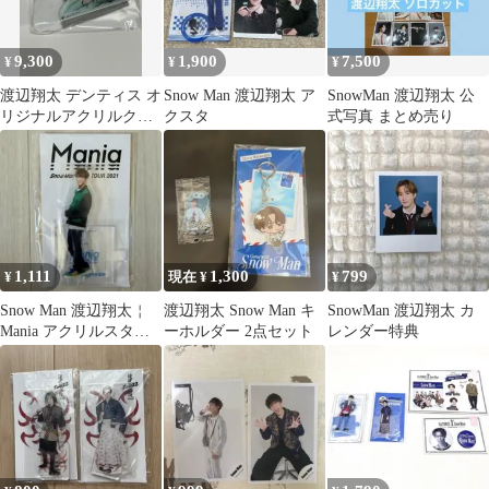
9,300
1,900
7,500
¥
¥
¥
渡辺翔太 デンティス オ
Snow Man 渡辺翔太 ア
SnowMan 渡辺翔太 公
リジナルアクリルクリ
クスタ
式写真 まとめ売り
ップ
1,111
1,300
799
¥
現在 ¥
¥
Snow Man 渡辺翔太￤
渡辺翔太 Snow Man キ
SnowMan 渡辺翔太 カ
Mania アクリルスタン
ーホルダー 2点セット
レンダー特典
ド