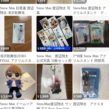
800
999
1,790
¥
¥
¥
Snow Man 目黒蓮 渡辺
Snow Man 渡辺翔太 写
SnowMan 渡辺翔太 ア
翔太 滝沢歌舞伎
真
クリルスタンド グッ
ZERO2022 アクスタ
ズ アクスタ まとめ売
り
600
480
2,500
¥
¥
¥
滝沢歌舞伎ZERO
Snow Man 渡辺翔太
T*H様 Snow Man アク
FINAL アクリルスタン
公式写真 10枚セット⑥
リルスタンド 阿部亮平
ド 渡辺翔太
渡辺翔太
3,000
1,000
500
¥
¥
¥
Snow Man ドームツア
SnowMan渡辺翔太 ウソ
渡辺翔太 アクスタ
ー2023 渡辺翔太
婚 アクキー カードセッ