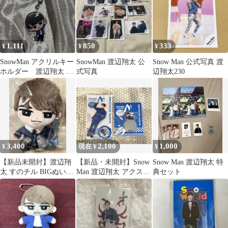
1,111
850
333
¥
¥
¥
SnowMan アクリルキー
SnowMan 渡辺翔太 公
Snow Man 公式写真 渡
ホルダー 渡辺翔太 す
式写真
辺翔太230
のチル ぶら下がり
3,400
2,100
1,000
¥
現在 ¥
¥
【新品未開封】渡辺翔
【新品・未開封】Snow
Snow Man 渡辺翔太 特
太 すのチル BIGぬいぐ
Man 渡辺翔太 アクス
典セット
るみver
タ・ミラーステッカー
セット