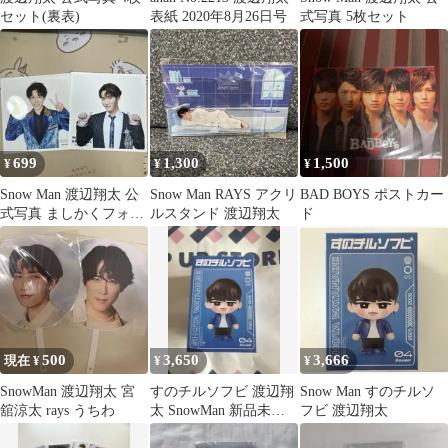
セット(裏表)
表紙 2020年8月26日号
式写真 5枚セット
699
1,300
1,500
¥
¥
¥
Snow Man 渡辺翔太 公
Snow Man RAYS アクリ
BAD BOYS ポストカー
式写真 ましかくフォト
ルスタンド 渡辺翔太
ド
2枚セット
500
3,650
3,666
現在 ¥
¥
¥
SnowMan 渡辺翔太 宮
すのチルソフビ 渡辺翔
Snow Man すのチルソ
舘涼太 rays うちわ
太 SnowMan 新品未開
フビ 渡辺翔太
封