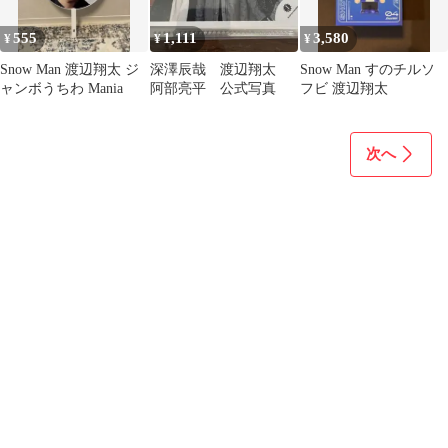
555
1,111
3,580
¥
¥
¥
Snow Man 渡辺翔太 ジ
深澤辰哉 渡辺翔太
Snow Man すのチルソ
ャンボうちわ Mania
阿部亮平 公式写真
フビ 渡辺翔太
次へ