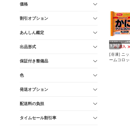
け！ちょっ
価格
わいがに入
グラコロ 
割引オプション
タン マカロ
凍食品 おか
ライ 築地
あんしん鑑定
363
¥
出品形式
[冷凍] ニ
ームコロッ
保証付き整備品
色
発送オプション
配送料の負担
タイムセール割引率