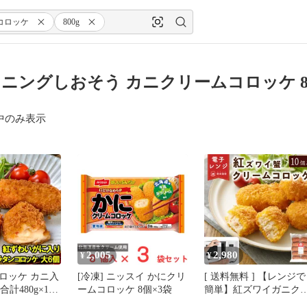
コロッケ
800g
ニングしおそう カニクリームコロッケ 80
中のみ表示
2,005
2,980
¥
¥
ロッケ カニ入
[冷凍] ニッスイ かにクリ
[ 送料無料 ] 【レンジで
 合計480g×1パ
ームコロッケ 8個×3袋
簡単】紅ズワイガニク
きで揚げるだ
ームコロッケ 10個入り