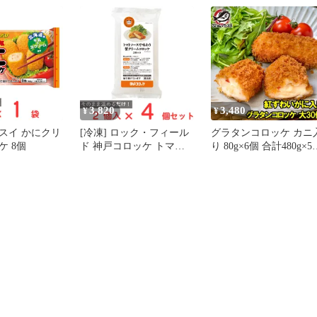
と贅沢な紅ず
とろ～り濃厚クリーム 
りのこだわり
めるだけ お弁当おかず
コロッケ グラ
冷凍惣菜 レンチン
ニ 業務用 冷
ず お弁当 フ
市場 豊洲市場
3,820
3,480
¥
¥
ッスイ かにクリ
[冷凍] ロック・フィール
グラタンコロッケ カニ
ケ 8個
ド 神戸コロッケ トマト
り 80g×6個 合計480g×5
ソースで味わう 蟹クリー
ック 合計30個 衣付きで
ムコロッケ 2個入り×4個
揚げるだけ！ちょっと
沢な紅ずわいがに入り
こだわりグラコロ コロッ
ケ グラタン マカロニ 
務用 冷凍食品 おかず 
弁当 フライ 築地市場 
洲市場