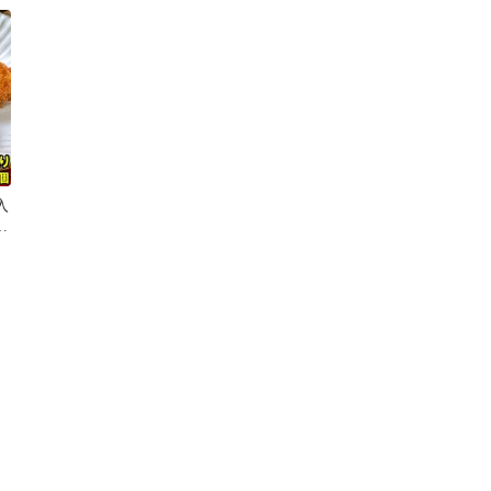
温
わいがに ズワイガニ コ
ロッケ クリームコロッケ
時短 簡単 おつまみ スナ
ック 惣菜【甲羅組】
入
パ
贅
の
業
お
豊