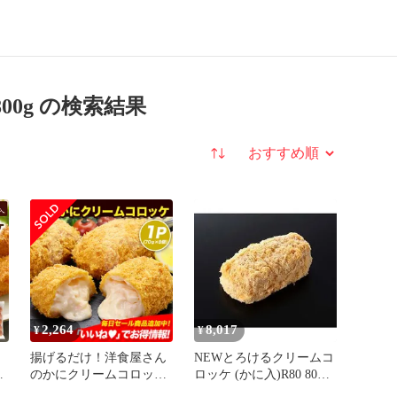
0g の検索結果
並び替え
2,264
8,017
¥
¥
揚げるだけ！洋食屋さん
NEWとろけるクリームコ
リ
のかにクリームコロッケ
ロッケ (かに入)R80 80G
(70g×8個) かに カニ 蟹 ず
60食入 冷凍