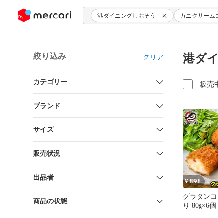
ンツにスキップ
港ダイニングしおそう
カニクリーム
絞り込み
港ダイ
クリア
カテゴリー
販売
ブランド
サイズ
販売状況
出品者
898
¥
グラタンコ
商品の状態
り 80g×6個
ック 衣付