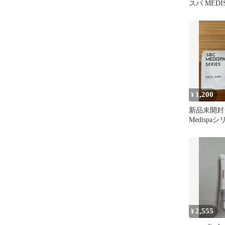
スパ MEDI
ール マス
1,200
¥
新品未開封
Medispa
ル3セット
2,555
¥