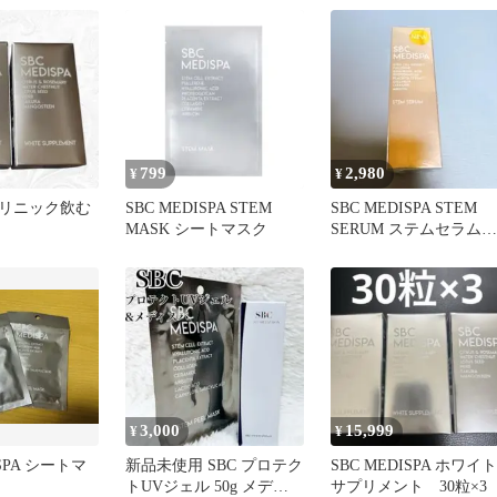
799
2,980
¥
¥
リニック飲む
SBC MEDISPA STEM
SBC MEDISPA STEM
MASK シートマスク
SERUM ステムセラム
30mL 美容液
3,000
15,999
¥
¥
ISPA シートマ
新品未使用 SBC プロテク
SBC MEDISPA ホワイト
トUVジェル 50g メディ
サプリメント 30粒×3