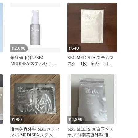
2,600
640
¥
¥
最終値下げ♡SBC
SBC MEDISPA ステムマ
MEDISPA ステムセラム
スク 1枚 新品 日本
湘南美容外科 美容液
製 フェイスマスク
950
4,899
¥
¥
湘南美容外科 SBC メディ
SBC MEDISPA 白玉タチ
スパ MEDISPA ステム ピ
オン 湘南美容外科 湘南