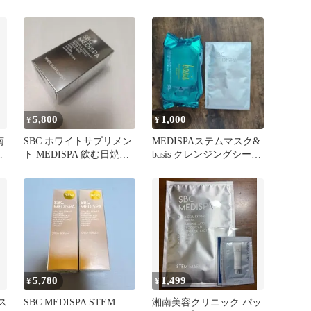
ール マスク パック
美容 エスビーシー
5,800
1,000
¥
¥
南
SBC ホワイトサプリメン
MEDISPAステムマスク&
ト MEDISPA 飲む日焼け
basis クレンジングシート
止め 湘南美容
湘南美容外科sbc
5,780
1,499
¥
¥
 ス
SBC MEDISPA STEM
湘南美容クリニック パッ