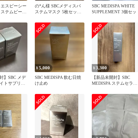
 エスビーシー
の*ん様 SBCメディスパ
SBC MEDISPA WHITE
 ステムピール
ステムマスク 5枚セット
SUPPLEMENT 3個セッ
C 湘南美容
販売
5,000
3,300
¥
¥
】SBC メデ
SBC MEDISPA 飲む日焼
【新品未開封】SBC
イトサプリメ
け止め
MEDISPA ステムセラム
ット
美容液 30ml