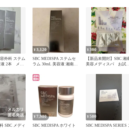
スパ ピールマスク
3,120
300
¥
¥
美容外科 ステム
SBC MEDISPA ステムセ
【新品未開封】SBC 湘
液 2本 メデ
ラム 30mL 美容液 湘南美
美容メディスパ お試
容外科
し スキンケア
7,980
500
¥
¥
 SBC メディ
SBC MEDISPA ホワイト
SBC MEDISPA SERIES