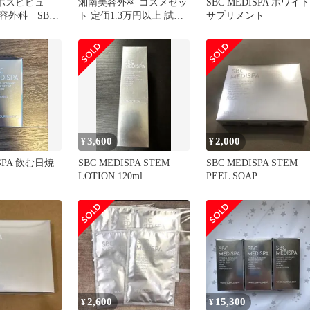
al ホスピピュ
湘南美容外科 コスメセッ
SBC MEDISPA ホワイト
容外科 SBC
ト 定価1.3万円以上 試供
サプリメント
品付 SEDY MT
3,600
2,000
¥
¥
ISPA 飲む日焼
SBC MEDISPA STEM
SBC MEDISPA STEM
LOTION 120ml
PEEL SOAP
2,600
15,300
¥
¥