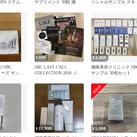
SPA ステム ピ
サプリメント 30粒 湘南
ペシャルサンプル スキ
ク
美容外科 ニュートロック
ケアセット
スサン ローズマリー 送
料無料
999
3,400
¥
¥
☆SBC
SBC LAST CALL
湘南美容クリニック SB
シリーズ サンプ
COLLECTION 2026 ノベ
サンプル 30包セット
ルティ
11,999
5,000
¥
¥