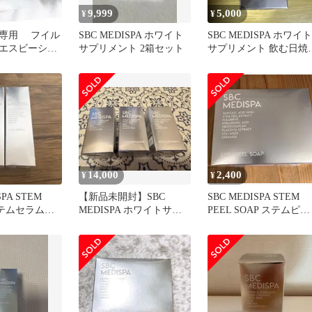
9,999
5,000
¥
¥
専用 フイル
SBC MEDISPA ホワイト
SBC MEDISPA ホワイト
エスビーシー
サプリメント 2箱セット
サプリメント 飲む日焼
 ステムマス
止め 30粒入
り
14,000
2,400
¥
¥
SPA STEM
【新品未開封】SBC
SBC MEDISPA STEM
 ステムセラム
MEDISPA ホワイトサプ
PEEL SOAP ステムピー
液2個
リメント 3つセット
ルソープ