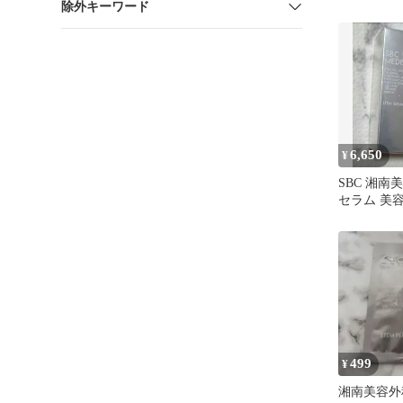
除外キーワード
6,650
¥
SBC 湘南
セラム 美容
ィスパ
499
¥
湘南美容外科