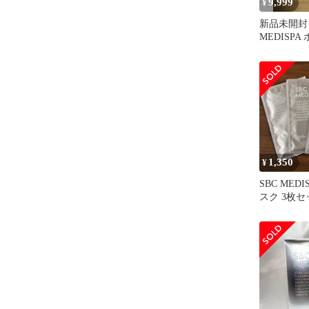
9,999
¥
新品未開封
MEDISP
リメント 
1,350
¥
SBC MED
スク 3枚セ
シーメディ