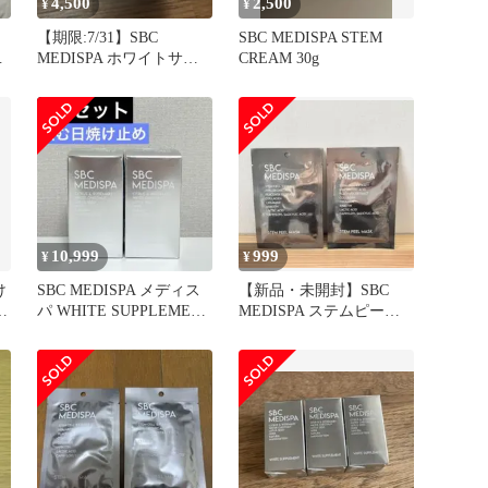
4,500
2,500
¥
¥
【期限:7/31】SBC
SBC MEDISPA STEM
枚
MEDISPA ホワイトサプ
CREAM 30g
リメント 飲む日焼け止め
10,999
999
¥
¥
け
SBC MEDISPA メディス
【新品・未開封】SBC
C
パ WHITE SUPPLEMENT
MEDISPA ステムピール
ホワイト
マスク 2枚セット