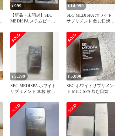
999
14,990
¥
¥
【新品・未開封】SBC
SBC MEDISPA ホワイト
け
MEDISPA ステムピール
サプリメント 飲む日焼け
マスク 2枚セット
止め 3箱セット
5,199
5,000
¥
¥
SBC MEDISPA ホワイト
SBC ホワイトサプリメン
サプリメント 30粒 飲む
ト MEDISPA 飲む日焼け
日焼け止め
止め 湘南美容