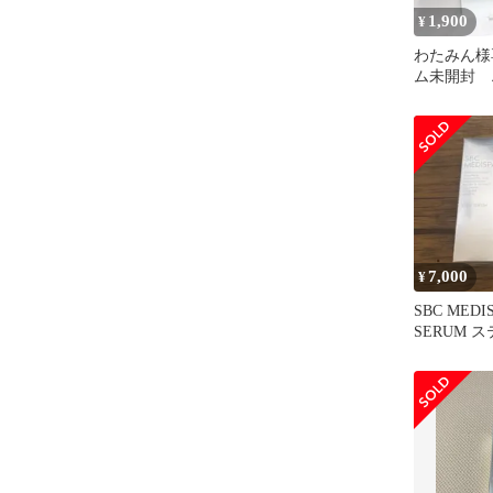
1,900
¥
わたみん様
ム未開封 
メディスパ
ク 5枚入
7,000
¥
SBC MEDI
SERUM
30mL 美容