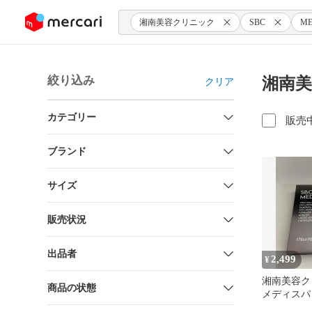
ンツにスキップ
湘南美容クリニック
SBC
ME
絞り込み
湘南美
クリア
カテゴリー
販売
ブランド
サイズ
販売状況
出品者
2,499
¥
湘南美容クリ
商品の状態
メディスパ
ル マスク