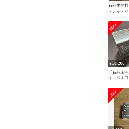
新品未開封
メディスパ
ソープ SB
10,200
¥
【新品未開封
ィスパホワ
ント2個セ