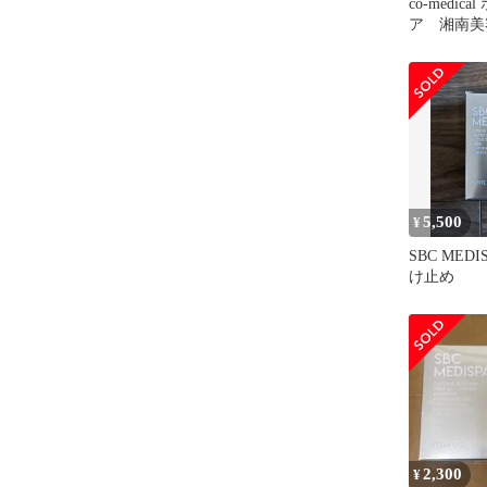
co-medic
ア 湘南美
湘南
5,500
¥
SBC MED
け止め
2,300
¥