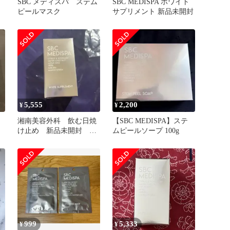
SBC メディスパ ステム
SBC MEDISPA ホワイト
ピールマスク
サプリメント 新品未開封
5,555
2,200
¥
¥
湘南美容外科 飲む日焼
【SBC MEDISPA】ステ
け止め 新品未開封 ホ
ムピールソープ 100g
ワイトサプリメント 1
箱
999
5,333
¥
¥