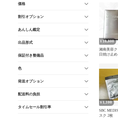
価格
割引オプション
あんしん鑑定
10,800
¥
出品形式
湘南美容ク
日焼け止め
保証付き整備品
色
発送オプション
配送料の負担
1,100
¥
タイムセール割引率
SBC MED
スク 2枚