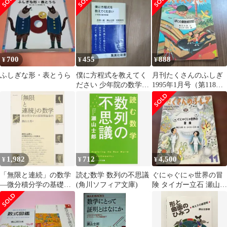
石 福音館書
700
455
888
¥
¥
¥
ふしぎな形・表とうら
僕に方程式を教えてく
月刊たくさんのふしぎ
ださい 少年院の数学教
1995年1月号（第118
室
号）
1,982
712
4,500
¥
¥
¥
「無限と連続」の数学
読む数学 数列の不思議
ぐにゃぐにゃ世界の冒
―微分積分学の基礎理
(角川ソフィア文庫)
険 タイガー立石 瀬山士
論案内―
郎 たくさんの不思議