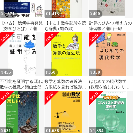
1,571
1,413
400
¥
¥
¥
【中古】 幾何学再発見
【中古】数学記号を読
計算のひみつ 考え方の
（数学ひろば） / 瀬山
む辞典 (知の扉)
練習帳／瀬山士郎
士郎 / 日本評論社
455
350
350
¥
¥
¥
不可能を証明する 現代
数学と算数の遠近法―
はじめての現代数学
数学の挑戦／瀬山士郎
方眼紙を見れば線形代
(数理を愉しむ)シリー
数がわかる (ハヤカワ
ズ (ハヤカワ文庫 NF
文庫NF―数理を愉しむ
346 〈数理を愉しむ〉
シリーズ)／瀬山 士郎
シリーズ)／瀬山 士郎
631
1,638
1,354
¥
¥
¥