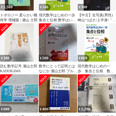
5,560
546
300
¥
¥
¥
トポロジー:柔らかい幾
現代数学はじめの一歩
【中古】生写真(男性)
何学 増補版 | 瀬山 士郎
集合と位相 数学はいか
崎山つばさ/上半身/「崎
に「無限」をかぞえた
山つばさ ビジュアルボ
のか (ブルーバックス)
ーイ 限定ブロマイド 第
／瀬山 士郎
2弾」セブンイレブン
ブロマイドプリント
380
500
869
¥
¥
¥
読む数学記号 瀬山士郎
数学にとって証明とは
現代数学はじめの一
KADOKAWA
なにか 瀬山士郎 ブルー
歩 集合と位相 数学
バックス
はいかに「無限」をか
ぞえたのか/講談社/瀬山
士郎（新書）
600
400
1,290
¥
¥
¥