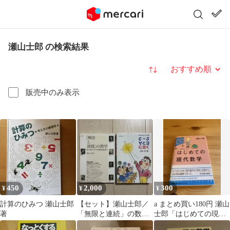
瀬山士郎 の検索結果
並び替え
販売中のみ表示
450
2,000
300
¥
¥
¥
計算のひみつ 瀬山士郎
【セット】瀬山士郎／
a まとめ買い180円 瀬山
著
「無限と連続」の数学
士郎「はじめての現代
➕石谷茂／εδ、∀と∃に
数学」