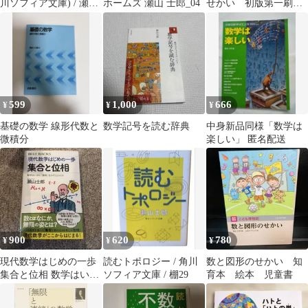
川ソフィア文庫) / 瀬山
ホームズ 瀬山 士郎_04
せかい 初版第一刷発
士郎 / KADOKAWA
行
599
1,000
666
¥
¥
¥
基礎の数学 線形代数と
数学記号を読む辞典
中身新品同様「数学は
微積分
楽しい」 匿名配送
900
620
780
¥
¥
¥
現代数学はじめの一歩
読むトポロジー / 角川
数と図形のせかい 知
集合と位相 数学はいか
ソフィア文庫 / 棚29
育本 絵本 児童書
に「無限」をかぞえた
のか