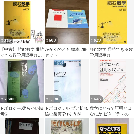
数学講義シリーズ) / 瀬
（ちくま学芸文庫） /
山士郎 / 技術評論社
瀬山 士郎 / 筑摩書房
335
600
829
¥
¥
¥
【中古】 読む数学 通読
かがくのとも 絵本 2冊
読む数学 通読できる数
できる数学用語事典
セット
学用語事典
（読んで楽しむ教科
書） / 瀬山 士郎 / ベレ
出版
5,300
1,586
648
¥
¥
¥
トポロジー:柔らかい幾
トポロジ-: ル-プと折れ
数学にとって証明とは
何学
線の幾何学 (すうがく
なにか ピタゴラスの定
ぶっくす 5) 瀬山 士郎
理からイプシロン・デ
ルタ論法まで (ブルー
バックス 2107)