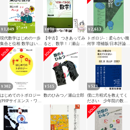
1,049
671
2,613
¥
¥
¥
現代数学はじめの一歩
【中古】 つきあってみ
トポロジ-：柔らかい幾
集合と位相 数学はいか
ると、数学！ / 瀬山 士
何学 増補版/日本評論
に「無限」をかぞえた
郎 / 日本評論社
社/瀬山士郎（単行本）
のか (ブルーバックス)
302
515
523
¥
¥
¥
はじめてのトポロジー
数のひみつ／瀬山士郎
僕に方程式を教えてく
(PHPサイエンス・ワー
ださい 少年院の数学
ルド新書 11)
教室/集英社/高橋一雄
（数学）（新書）