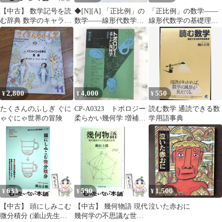
【中古】 数学記号を読
◆[N][A] 「正比例」の
「正比例」の数学――
む辞典 数学のキャラク
数学――線形代数学の
線形代数学の基礎理論
ターたち (知の扉シリ
基礎理論案内 瀬山士郎
案内 瀬山士郎
ーズ) / 瀬山士郎 / 技術
評論社
2,800
4,000
550
¥
¥
¥
たくさんのふしぎ ぐに
CP-A0323 トポロジー
読む数学 通読できる数
ゃぐにゃ世界の冒険
柔らかい幾何学 増補版
学用語事典
瀬山士郎
633
590
1,500
¥
¥
¥
【中古】 頭にしみこむ
【中古】 幾何物語 現代
泣いた赤おに
微分積分 (瀬山先生の
幾何学の不思議な世界