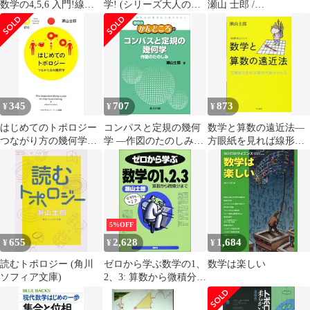
数学の4,5,6 入門!線形
学! (シリーズ大人のた
瀬山 士郎 /
代数 / 瀬山士郎 / 講談
めの科学) 瀬山 士郎
KADOKAWA
社
345
707
873
¥
¥
¥
はじめてのトポロジー
コンパスと定規の幾何
数学と算数の遠近法―
つながり方の幾何学／
学 ―作図のたのしみ―
方眼紙を見れば線形代
瀬山士郎
(数学のかんどころ 27)
数がわかる (ハヤカワ
／瀬山 士郎
文庫NF―数理を愉しむ
シリーズ)
5%OFF
655
2,628
1,684
¥
¥
¥
読むトポロジー (角川
ゼロから学ぶ数学の1、
数学は楽しい
ソフィア文庫)
2、3: 算数から微積分ま
で (ゼロから学ぶシリ
ーズ)