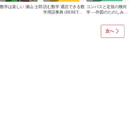
数学は楽しい 瀬山 士郎
読む数学 通読できる数
コンパスと定規の幾何
学用語事典 (BERET
学 ―作図のたのしみ―
SCIENCE)／瀬山 士郎
(数学のかんどころ 27)
次へ