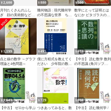
2,600
880
500
¥
¥
¥
月刊たくさんのふし
幾何物語 : 現代幾何学
数学にとって証明とは
ぎ 顔の美術館など計3
の不思議な世界 ちく
なにか ピタゴラスの定
冊（タイガー立石・
ま学芸文庫
理からイプシロン・デ
絵）＋さげさかのりこ
ルタ論法まで
1,199
495
673
¥
¥
¥
点と線の数学 ～グラフ
僕に方程式を教えてく
【中古】 読む数学 数列
理論と4色問題～
ださい 少年院の数学
の不思議 (角川ソフィ
教室/集英社/高橋一雄
ア文庫 K120-2) / 瀬山士
（数学）（新書）
郎 / KADOKAWA
3,643
729
808
¥
¥
¥
【中古】 ゼロから学ぶ
つきあってみると、数
【中古】 読む幾何学 /