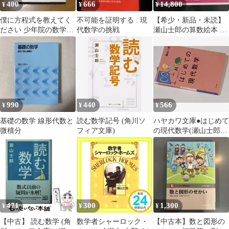
400
666
14,800
¥
¥
¥
僕に方程式を教えてく
不可能を証明する : 現
【希少・新品・未読】
ださい 少年院の数学教
代数学の挑戦
瀬山士郎の算数絵本 考
室 s56
え方の練習帳 全５巻 箱
入り
990
440
566
¥
¥
¥
基礎の数学 線形代数と
読む数学記号 (角川ソ
ハヤカワ文庫●はじめて
微積分
フィア文庫)
の現代数学(瀬山士郎
著)'11早川書房
471
300
1,300
¥
¥
¥
【中古】 読む数学 (角
数学者シャーロック・
【中古本】数と図形の