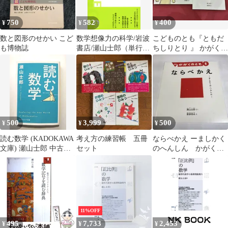
750
582
400
¥
¥
¥
数と図形のせかい こど
数学想像力の科学/岩波
こどものとも『ともだ
も博物誌
書店/瀬山士郎（単行本
ちしりとり 』 かがくの
（ソフトカバー））
とも 『ならべかえ』
500
3,999
500
¥
¥
¥
読む数学 (KADOKAWA
考え方の練習帳 五冊
ならべかえ ーましかく
文庫) 瀬山士郎 中古
セット
のへんしん かがくの
9784044094522 送料無
とも2024年5月号 福音
料
館書店
11%OFF
495
7,733
2,453
¥
¥
¥