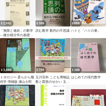
2,082
300
888
¥
¥
¥
「無限と連続」の数学
読む数学 数列の不思議
ハトと「ハトの巣」
―微分積分学の基礎理
論案内―
3,600
798
300
¥
¥
¥
トポロジー 柔らから幾
玉川百科 こども博物誌
はじめての現代数学
何学 増補版 瀬山士郎
数と図形のせかい 玉川
大学出版部 絵本 児童書
匿名配送