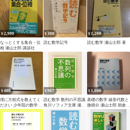
泣く
2,900
300
1,200
¥
¥
¥
なっとくする集合・位
読む数学記号
読む数学 瀬山士郎 著
相 瀬山士郎 講談社
400
907
1,600
¥
¥
¥
僕に方程式を教えてく
読む数学 数列の不思議
基礎の数学 線形代数と
ださい 少年院の数学教
角川ソフィア文庫 瀬山
微積分 瀬山士郎 朝倉書
室 s74
士郎 KADOKAWA
店