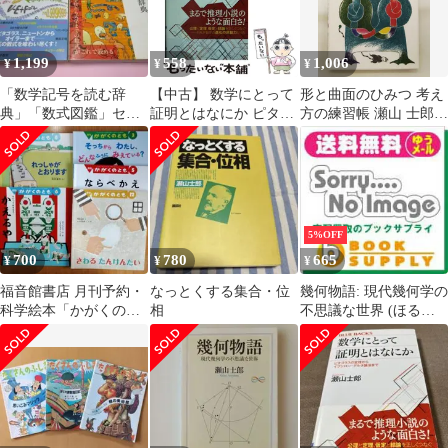
1,199
558
1,006
¥
¥
¥
「数学記号を読む辞
【中古】 数学にとって
形と曲面のひみつ 考え
典」「数式図鑑」セッ
証明とはなにか ピタゴ
方の練習帳 瀬山 士郎
ト
ラスの定理からイプシ
さ・え・ら書房
ロン・デルタ論法まで
（ブルーバックス） /
瀬山 士郎 / 講談社
5%OFF
700
780
665
¥
¥
¥
福音館書店 月刊予約・
なっとくする集合・位
幾何物語: 現代幾何学の
科学絵本「かがくのと
相
不思議な世界 (ほるぷ
も」(5-6才児向け) 5冊
150ブックス)
セット