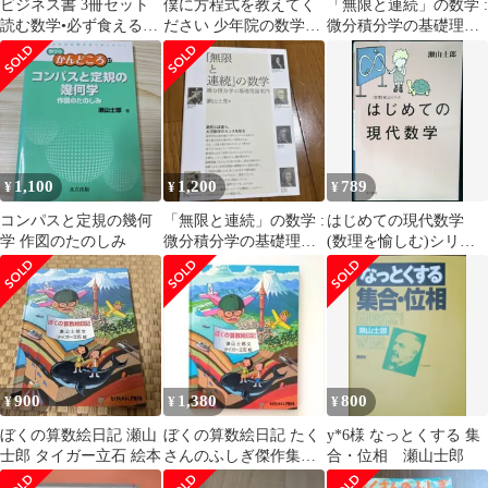
ビジネス書 3冊セット
僕に方程式を教えてく
「無限と連続」の数学 :
読む数学•必ず食える
ださい 少年院の数学教
微分積分学の基礎理論
1%の人になる方法•頭
室
案内
のいい説明
1,100
1,200
789
¥
¥
¥
コンパスと定規の幾何
「無限と連続」の数学 :
はじめての現代数学
学 作図のたのしみ
微分積分学の基礎理論
(数理を愉しむ)シリー
案内
ズ (ハヤカワ文庫 NF
346 〈数理を愉しむ〉
シリーズ) 瀬山 士郎
900
1,380
800
¥
¥
¥
ぼくの算数絵日記 瀬山
ぼくの算数絵日記 たく
y*6様 なっとくする 集
士郎 タイガー立石 絵本
さんのふしぎ傑作集
合・位相 瀬山士郎
瀬山士郎 タイガー立