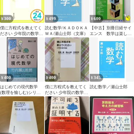
300
499
600
¥
¥
¥
僕に方程式を教えてく
読む数学/ＫＡＤＯＫＡ
【中古】別冊日経サイ
ださい 少年院の数学教
ＷＡ/瀬山士郎（文庫）
エンス 数学は楽しい
室 (集英社新書) 高橋 一
Part 2 瀬山士郎 日経
雄? 瀬山 士郎; 村尾 博
サイエンス社
司_02
400
400
345
¥
¥
¥
はじめての現代数学
僕に方程式を教えてく
読む数学／瀬山士郎
(数理を愉しむ)シリー
ださい 少年院の数学教
ズ (ハヤカワ文庫 NF
室
346 〈数理を愉しむ〉
シリーズ) 瀬山 士郎