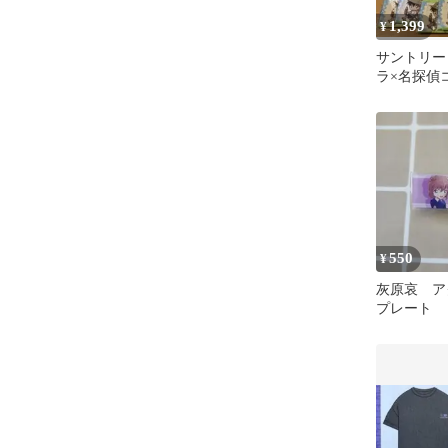
1,399
¥
サントリー
ラ×名探偵
ナルクール
類30枚
550
¥
灰原哀 ア
プレート