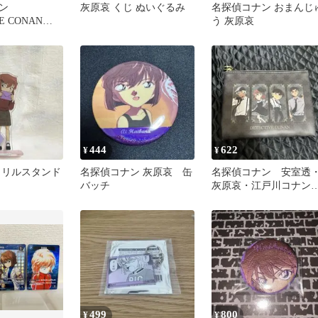
ナン
灰原哀 くじ ぬいぐるみ
名探偵コナン おまんじ
E CONAN
う 灰原哀
フィギュア 灰原哀
444
622
¥
¥
クリルスタンド
名探偵コナン 灰原哀 缶
名探偵コナン 安室透
バッチ
灰原哀・江戸川コナン
服部平次 ポーチ
499
800
¥
¥