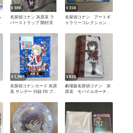
300
350
¥
¥
る
名探偵コナン 灰原哀 ラ
名探偵コナン アートギ
バーストラップ 開封済
ャラリーコレクション3
灰原哀
1,999
820
¥
¥
名探偵コナンカード 灰原
劇場版名探偵コナン 灰
哀 サンデー 付録 PR プロ
原哀 モバイルポーチ
モ サンタ 未開封
美品