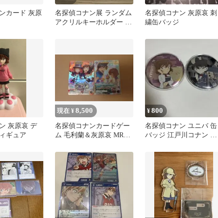
ンカード 灰原
名探偵コナン展 ランダム
名探偵コナン 灰原哀 刺
アクリルキーホルダー 灰
繍缶バッジ
原哀
8,500
800
現在 ¥
¥
ン 灰原哀 デ
名探偵コナンカードゲー
名探偵コナン ユニバ 缶
ィギュア
ム 毛利蘭＆灰原哀 MR
バッジ 江戸川コナン 灰
MRP 2枚セット
原哀