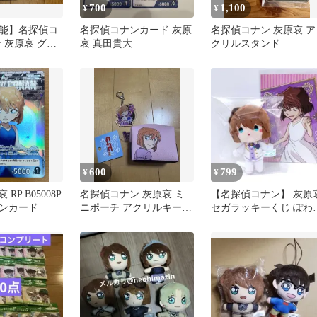
700
1,100
¥
¥
能】名探偵コ
名探偵コナンカード 灰原
名探偵コナン 灰原哀 ア
 灰原哀 グッ
哀 真田貴大
クリルスタンド
売り
600
799
¥
¥
RP B05008P
名探偵コナン 灰原哀 ミ
【名探偵コナン】 灰原
ンカード
ニポーチ アクリルキーホ
セガラッキーくじ ぽわ
ルダー セット
わぬいぐるみ ポストカ
ド