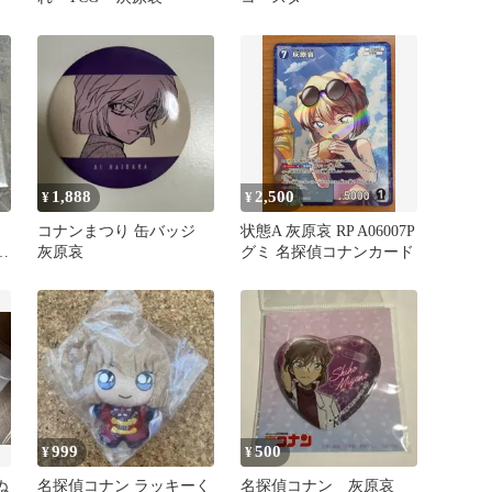
1,888
2,500
¥
¥
コナンまつり 缶バッジ
状態A 灰原哀 RP A06007P
ア
灰原哀
グミ 名探偵コナンカード
999
500
¥
¥
ぬ
名探偵コナン ラッキーく
名探偵コナン 灰原哀