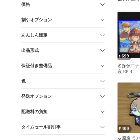
価格
ロモ チャ
割引オプション
あんしん鑑定
出品形式
699
¥
保証付き整備品
名探偵コナ
哀 RP R
色
発送オプション
配送料の負担
タイムセール割引率
400
¥
灰原哀 ラ