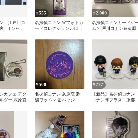
555
2,000
¥
¥
ン 江戸川コ
名探偵コナン Wフォトカ
名探偵コナンカードゲ
哀 Tシャ
ードコレクションvol.3 灰
ム 江戸川コナン＆灰原
ズ
原哀
MR 他2枚セット
500
777
¥
¥
ンカフェ アク
名探偵コナン 灰原哀 刺
【新品】名探偵コナ
ルダー 灰原哀
繍ワッペン 缶バッジ
コナン隊プラス 服部
次／赤井秀一／灰原哀