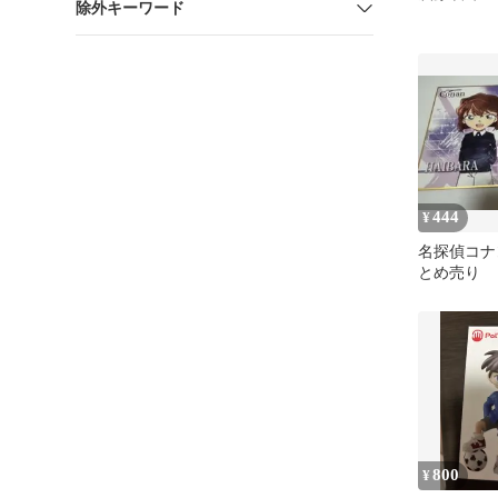
除外キーワード
444
¥
名探偵コナ
とめ売り
800
¥