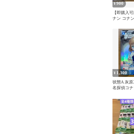
900
¥
【即購入可
ナン コナン
ズ まとめ
1,300
¥
状態A 灰原哀 
名探偵コナ