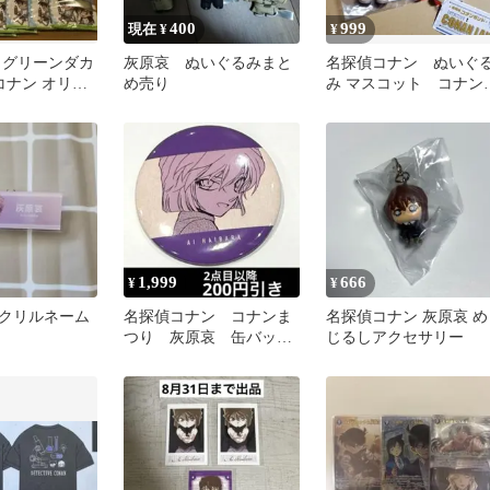
400
999
現在 ¥
¥
 グリーンダカ
灰原哀 ぬいぐるみまと
名探偵コナン ぬいぐ
コナン オリジ
め売り
み マスコット コナン
タオル 全4種
灰原哀
1,999
666
¥
¥
クリルネーム
名探偵コナン コナンま
名探偵コナン 灰原哀 め
つり 灰原哀 缶バッ
じるしアクセサリー
ジ ガチャ 北栄町 鳥
取