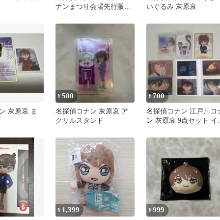
ナンまつり会場先行販売
いぐるみ 灰原哀
缶バッジガチャ スクリ
ーン 灰原哀
500
700
¥
¥
ン 灰原哀 ま
名探偵コナン 灰原哀 ア
名探偵コナン 江戸川コ
クリルスタンド
ン 灰原哀 9点セット イ
ジャガ ぱしゃこれ
1,399
999
¥
¥