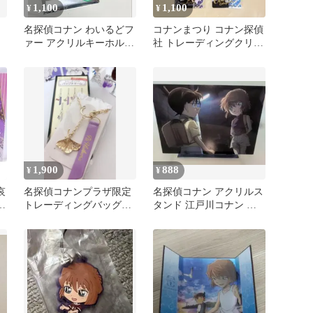
1,100
1,100
¥
¥
名探偵コナン わいるどフ
コナンまつり コナン探偵
ァー アクリルキーホルダ
社 トレーディングクリア
ー 灰原哀 新品
カード 江戸川コナン 灰
原哀
1,900
888
¥
¥
哀
名探偵コナンプラザ限定
名探偵コナン アクリルス
ぽ
トレーディングバッグチ
タンド 江戸川コナン 灰
ー
ャーム 灰原哀
原哀