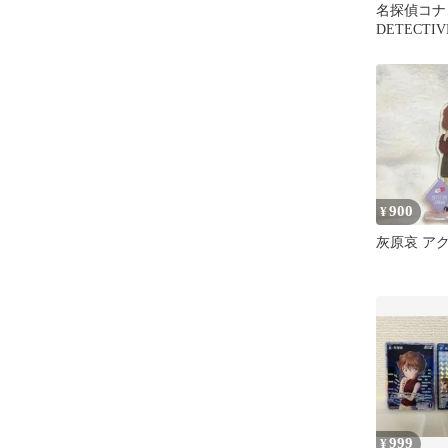
名探偵コ
DETECTIV
vol.2 
900
¥
灰原哀 ア
999
¥