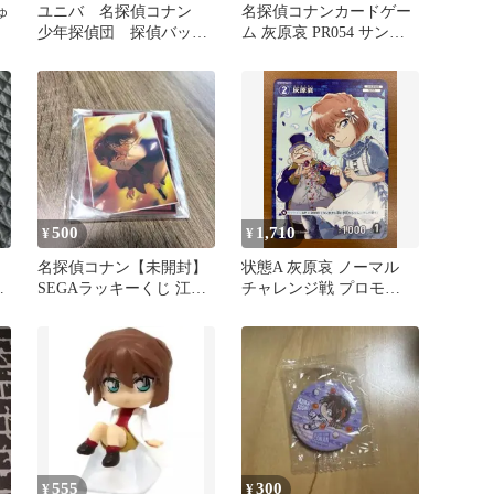
ゅ
ユニバ 名探偵コナン
名探偵コナンカードゲー
少年探偵団 探偵バッ
ム 灰原哀 PR054 サンデ
ジ ピンバッジ
ー特別付録
500
1,710
¥
¥
・
名探偵コナン【未開封】
状態A 灰原哀 ノーマル
・
SEGAラッキーくじ 江戸
チャレンジ戦 プロモ
川コナン＆灰原哀 アクス
PR182 名探偵コナンカー
タ
ド
555
300
¥
¥