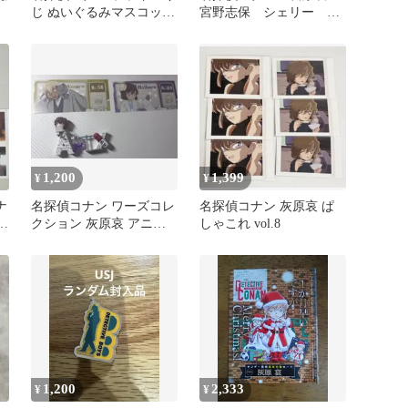
じ ぬいぐるみマスコット
宮野志保 シェリー ハ
灰原哀
ート型 缶バッジ
1,200
1,399
¥
¥
ナ
名探偵コナン ワーズコレ
名探偵コナン 灰原哀 ぱ
タ
クション 灰原哀 アニメ
しゃこれ vol.8
イト特典 安室透
1,200
2,333
¥
¥