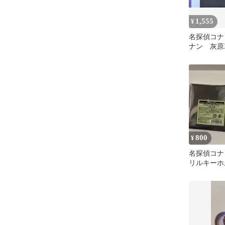
1,555
¥
名探偵コナ
ナン 灰原
ツ Mサイ
800
¥
名探偵コナ
リルキーホ