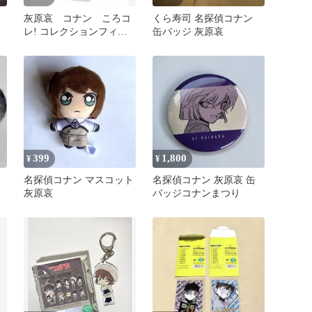
灰原哀 コナン ころコ
くら寿司 名探偵コナン
レ! コレクションフィギ
缶バッジ 灰原哀
ュア
399
1,800
¥
¥
名探偵コナン マスコット
名探偵コナン 灰原哀 缶
灰原哀
バッジコナンまつり