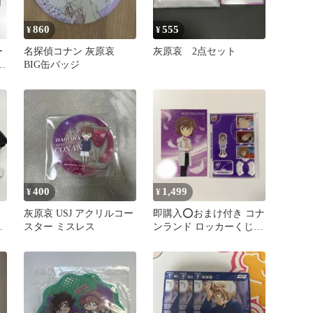
860
555
¥
¥
ー
名探偵コナン 灰原哀
灰原哀 2点セット
哀
BIG缶バッジ
400
1,499
¥
¥
ン
灰原哀 USJ アクリルコー
即購入⭕️おまけ付き コナ
平
スター ミスレス
ンランド ロッカーくじ
アクスタ 灰原哀