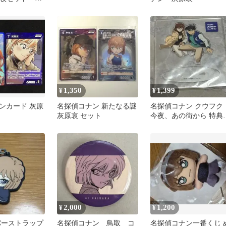
レンジ戦
1,350
1,399
¥
¥
ンカード 灰原
名探偵コナン 新たなる謎
名探偵コナン クウフク
灰原哀 セット
今夜、あの街から 特典
クスタ
2,000
1,200
¥
¥
バーストラップ
名探偵コナン 鳥取 コ
名探偵コナン一番くじ 