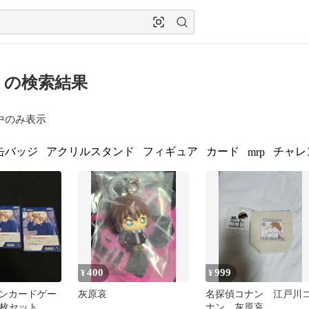
 の検索結果
中のみ表示
缶バッジ
アクリルスタンド
フィギュア
カード
チャレ
mrp
400
999
¥
¥
ンカードゲー
灰原哀
名探偵コナン 江戸川
3枚セット プ
ナン 灰原哀