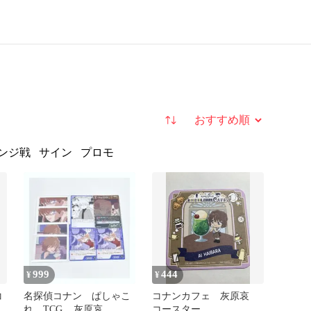
並び替え
ンジ戦
サイン
プロモ
999
444
¥
¥
コ
名探偵コナン ぱしゃこ
コナンカフェ 灰原哀
れ TCG︎ ︎ ︎ ︎ ︎灰原哀
コースター