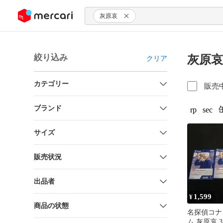
ンツにスキップ
灰原哀
絞り込み
灰原哀
クリア
カテゴリー
販売
ブランド
rp
sec
サイズ
販売状況
出品者
1,599
¥
商品の状態
名探偵コナ
ム 灰原哀 