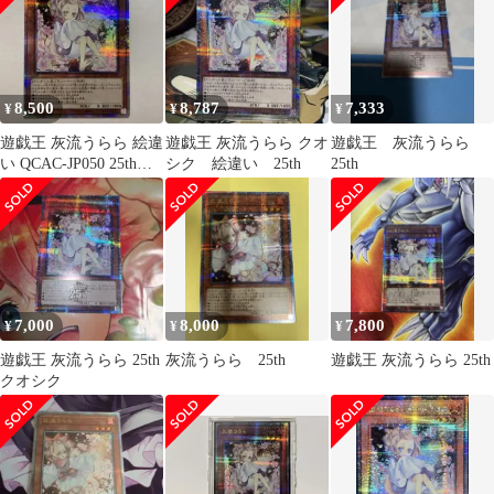
8,500
8,787
7,333
¥
¥
¥
遊戯王 灰流うらら 絵違
遊戯王 灰流うらら クオ
遊戯王 灰流うらら
い QCAC-JP050 25thシ
シク 絵違い 25th
25th
ークレット ①
7,000
8,000
7,800
¥
¥
¥
遊戯王 灰流うらら 25th
灰流うらら 25th
遊戯王 灰流うらら 25th
クオシク