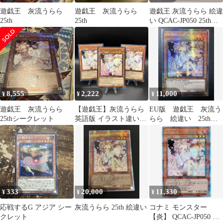
遊戯王 灰流うらら
遊戯王 灰流うらら
遊戯王 灰流うらら 絵違
25th
25th
い QCAC-JP050 25thシ
ークレット ②
8,555
2,222
11,000
¥
¥
¥
遊戯王 灰流うらら
【遊戯王】灰流うらら
EU版 遊戯王 灰流う
25thシークレット
英語版 イラスト違い
らら 絵違い 25thシ
1st ウルトラ 3枚 DUDE
ク クオシク RA04-
EN025
333
20,000
11,330
¥
¥
¥
応戦するG アジア シー
灰流うらら 25th 絵違い
コナミ モンスター
クレット
【炎】 QCAC-JP050 灰