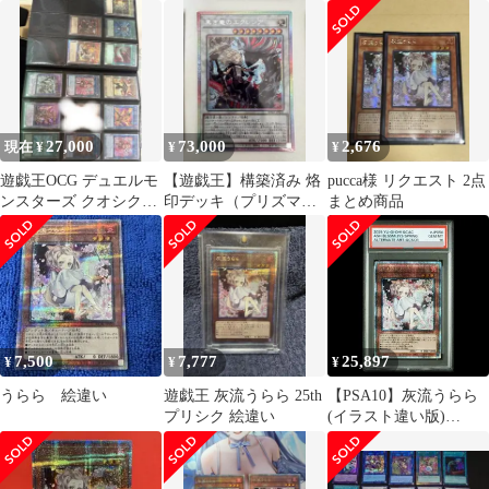
流うらら(イラスト違
い) 25thシク
27,000
73,000
2,676
現在 ¥
¥
¥
遊戯王OCG デュエルモ
【遊戯王】構築済み 烙
pucca様 リクエスト 2点
ンスターズ クオシク１
印デッキ（プリズマ・
まとめ商品
４枚セット 日版 美
25thなど）
品
7,500
7,777
25,897
¥
¥
¥
うらら 絵違い
遊戯王 灰流うらら 25th
【PSA10】灰流うらら
プリシク 絵違い
(イラスト違い版)
QCSE・25thシク
QCAC-JP050 1枚