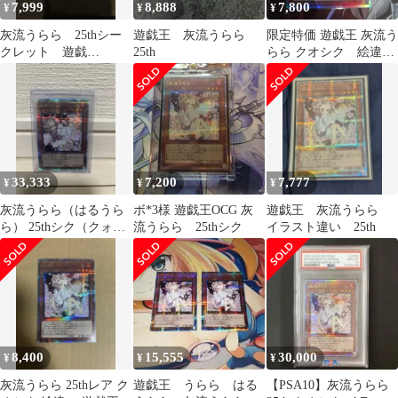
7,999
8,888
7,800
¥
¥
¥
灰流うらら 25thシー
遊戯王 灰流うらら
限定特価 遊戯王 灰流う
クレット 遊戯
25th
らら クオシク 絵違
王 クオシク 絵
い 25th
違い
33,333
7,200
7,777
¥
¥
¥
灰流うらら（はるうら
ボ*3様 遊戯王OCG 灰
遊戯王 灰流うらら
ら） 25thシク（クォー
流うらら 25thシク
イラスト違い 25th
ターセンチュリーシー
クレットレア）
8,400
15,555
30,000
¥
¥
¥
灰流うらら 25thレア ク
遊戯王 うらら はる
【PSA10】灰流うらら