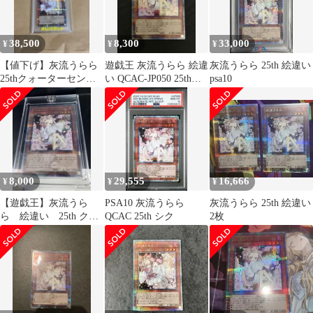
38,500
8,300
33,000
¥
¥
¥
【値下げ】灰流うらら
遊戯王 灰流うらら 絵違
灰流うらら 25th 絵違い
25thクォーターセンチ
い QCAC-JP050 25thシ
psa10
ュリーシークレットレ
ク
ア 2枚セット
8,000
29,555
16,666
¥
¥
¥
【遊戯王】灰流うら
PSA10 灰流うらら
灰流うらら 25th 絵違い
ら 絵違い 25th クオ
QCAC 25th シク
2枚
シク