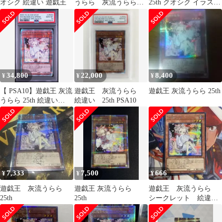
オシク 絵違い 遊戯王
うらら 灰流うらら
25th クオシク イラスト
絵違い 25th クオシク
絵違い【遊戯王】
2枚
34,800
22,000
8,400
¥
¥
¥
【 PSA10】遊戯王 灰流
遊戯王 灰流うらら
遊戯王 灰流うらら 25th
うらら 25th 絵違い
絵違い 25th PSA10
QCAC
7,333
7,500
666
¥
¥
¥
遊戯王 灰流うらら
遊戯王 灰流うらら
遊戯王 灰流うらら
25th
25th
シークレット 絵違い
i1