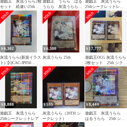
遊戯王 灰流うらら2枚
遊戯王 うらら はる
遊戯王 灰流うらら
セット 絵違い25thシ
うらら 灰流うらら
25thシークレットレア2
ークレットレア
絵違い 25th クオシク
枚セット
6,302
6,500
17,777
¥
¥
¥
灰流うらら(新規イラス
灰流うらら 25th
遊戯王OCG 灰流うらら
ト)【QCAC-JP050
2枚セット 25th シク
QCSE】25th 傷有り 遊
シークレット クォー
戯王OCG
ター
8,888
555
8,444
¥
¥
¥
遊戯王 灰流うらら
灰流うらら（20TH.シ
遊戯王 灰流うらら
25thシークレットレア
ークレット）
はるうらら 25th シー
クレット 1枚 五つ目