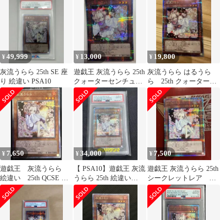
クレット 絵違い
49,999
13,000
19,800
¥
¥
¥
灰流うらら 25th SE 座
遊戯王 灰流うらら 25th
灰流うらら はるうら
り 絵違い PSA10
クォーターセンチュリ
ら 25th クォーターセ
ーシークレット
ンチュリーシークレッ
トレア
7,650
34,000
7,500
¥
¥
¥
遊戯王 灰流うらら
【 PSA10】遊戯王 灰流
遊戯王 灰流うらら 25th
絵違い 25th QCSE ク
うらら 25th 絵違い
シークレットレア 絵
オシク
QCAC
違い