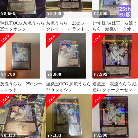
8,666
8,300
7,000
¥
¥
¥
遊戯王OCG 灰流うらら
灰流うらら 25chシー
T*す様 遊戯王 灰流う
25th クオシク
クレット イラスト違
らら 絵違い クオシ
い
ク 25th 英語版 EU
版 RA0
7,700
9,000
7,999
¥
¥
¥
灰流うらら 25thシー
遊戯王OCG 灰流うらら
遊戯王 灰流うらら 絵
クレット
25th クオシク
違い クォーターセンチ
ュリーシークレットレ
ア ②
8,333
7,333
8,500
¥
¥
¥