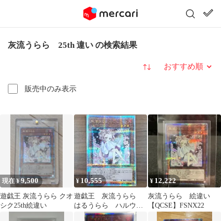
灰流うらら 25th 違い の検索結果
並び替え
販売中のみ表示
9,500
10,555
12,222
現在 ¥
¥
¥
遊戯王 灰流うらら クオ
遊戯王 灰流うらら
灰流うらら 絵違い
シク25th絵違い
はるうらら ハルウラ
【QCSE】FSNX22
ラ 25th シク シー