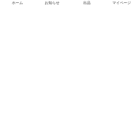
ホーム
お知らせ
出品
マイページ
会社概要（運営会社）
採用情報
プレスリリース
公式ブログ
プレスキット
メルカリUS
メルカリShops
m department（エムデパ）
ヘルプ
ヘルプセンター（ガイド・お問い合わせ）
メルカリShopsでショップを開設する
メルカリShops ショップ管理画面にログイン
メルカリShops出店者向けガイド
お問い合わせ一覧
フリーワードから商品をさがす
プライバシーと利用規約
メルカリ利用規約
メルカリShops利用規約
メルカリアンバサダー利用規約