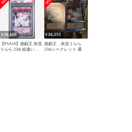
36,666
16,555
¥
¥
【PSA10】遊戯王 灰流
遊戯王 灰流うらら
うらら 25th 絵違い
25thシークレット 通常
QCAC
絵 2枚