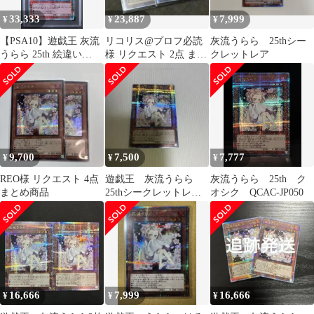
33,333
23,887
7,999
¥
¥
¥
【PSA10】遊戯王 灰流
リコリス@プロフ必読
灰流うらら 25thシー
うらら 25th 絵違い
様 リクエスト 2点 まと
クレットレア
QCAC
め商品
9,700
7,500
7,777
¥
¥
¥
REO様 リクエスト 4点
遊戯王 灰流うらら
灰流うらら 25th ク
まとめ商品
25thシークレットレ
オシク QCAC-JP050
ア クオシク 絵違い
16,666
7,999
16,666
¥
¥
¥