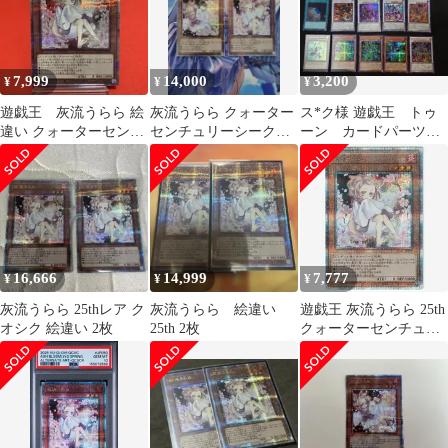
7,999
14,000
3,200
¥
¥
¥
遊戯王 灰流うらら 絵
灰流うらら クォーター
ス*ク様 遊戯王 トゥ
違い クォーターセンチ
センチュリーシークレ
ーン カードパーツセ
ュリーシークレットレ
ットレア 2枚 25thレア
ット
ア①
16,666
14,999
7,777
¥
¥
¥
灰流うらら 25thレア ク
灰流うらら 絵違い
遊戯王 灰流うらら 25th
オシク 絵違い 2枚
25th 2枚
クォーターセンチュリ
ーシークレット QCAC
絵違い