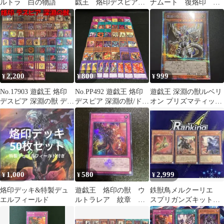
ルトラ 白の物語
戯王 烙印デスピア
ナムート 復烙印 烙
深淵の獣 本格構築済
印の獣 字レア各1枚他
みデッキ
2,200
800
999
¥
¥
¥
No.17903 遊戯王 烙印
No.PP492 遊戯王 烙印
遊戯王 深淵の獣ルベリ
デスピア 深淵の獣 デッ
デスピア 深淵の獣/ドラ
オン プリズマティック
キパーツ
グマ デッキパーツ 烙印
シークレット
竜アルビオン 鉄獣鳥メ
ルクーリエ 鉄駆竜スプ
リンド 黒衣竜アルビオ
ン 失烙印
1,000
580
2,999
¥
¥
¥
烙印デッキ&特製デュ
遊戯王 烙印の獣 ウ
鉄獣鳥メルクーリエ
エルフィールド
ルトラレア 紋章 ロ
スプリガンズキット
ゴ入り 25周年記念
導きの聖女クエム 遊
白の物語 CF01
戯王 烙印 ウルトラ