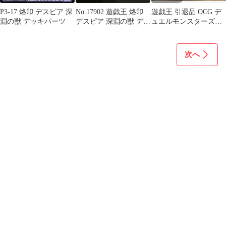
P3-17 烙印 デスピア 深
No.17902 遊戯王 烙印
遊戯王 引退品 OCG デ
淵の獣 デッキパーツ
デスピア 深淵の獣 デッ
ュエルモンスターズカ
キパーツ
ードセット 約1000~枚
以上
次へ