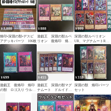
ット
各3枚 他
3,888
888
999
¥
¥
¥
烙印•深淵の獣•デスピ
遊戯王 深淵の獣ルベ
深淵の獣ルベリオン
アデッキパーツ 106枚
リオン 復烙印 烙印
UR、マグナムートR、
の獣 ウルトラ ロゴ
バルドレイク、ドルイ
入り セット売り
ド、サロニールなど
699
455
333
¥
¥
¥
遊戯王 復烙印 烙印
遊戯王 深淵の獣マグ
深淵の獣 烙印パーツ
の獣 ロゴ入り ウルト
ナムート ドルイドヴ
セット
ラ 白の物語
ルム ルベリオン 烙
印の獣 復烙印