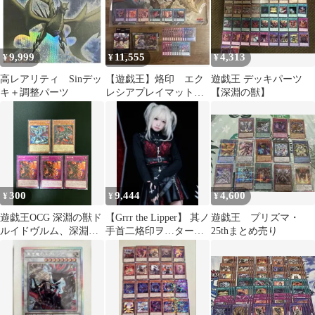
9,999
11,555
4,313
¥
¥
¥
高レアリティ Sinデッ
【遊戯王】烙印 エク
遊戯王 デッキパーツ
キ＋調整パーツ
レシアプレイマット
【深淵の獣】
プロテクター 白の物
語 まとめ売り
300
9,444
4,600
¥
¥
¥
遊戯王OCG 深淵の獣ド
【Grrr the Lipper】 其ノ
遊戯王 プリズマ・
ルイドヴルム、深淵の
手首二烙印ヲ…タート
25thまとめ売り
獣バルドレイク、烙印
ル ブラック
の獣