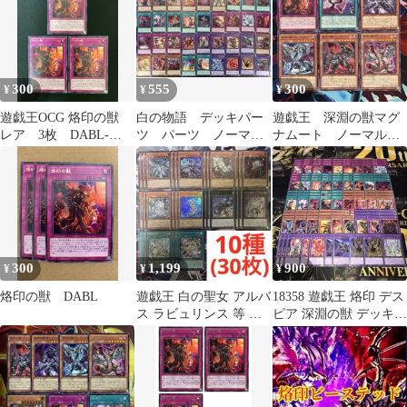
300
555
300
¥
¥
¥
遊戯王OCG 烙印の獣
白の物語 デッキパー
遊戯王 深淵の獣マグ
レア 3枚 DABL-
ツ パーツ ノーマ
ナムート ノーマル 1
JP073
ル WRX ノーパラ ド
枚 その他
ラグマ 烙印
300
1,199
900
¥
¥
¥
烙印の獣 DABL
遊戯王 白の聖女 アルバ
18358 遊戯王 烙印 デス
ス ラビュリンス 等 新
ピア 深淵の獣 デッキパ
規イラストコンプ各3枚
ーツ 真炎竜アルビオン
30枚
他