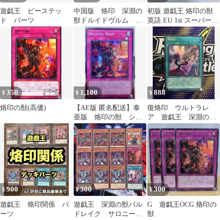
遊戯王 ビーステッ
中国版 烙印 深淵の
初版 遊戯王 烙印の獣
ド パーツ
獣ドルイドヴルム マ
英語 EU 1st スーパー
グナムート 烙印融
美品
合 レリーフ 簡体字
350
1,100
888
¥
¥
¥
烙印の獣(高価)
【AE版 匿名配送】泰
復烙印 ウルトラレ
亜版 烙印の獣 シー
ア 遊戯王 深淵の獣
クレットレア
ルベリオン 白の物
語 烙印ストーリー
900
300
300
¥
¥
¥
遊戯王 烙印関係 パ
遊戯王 深淵の獣バル
G 遊戯王OCG 烙印の
ーツ
ドレイク サロニー
獣