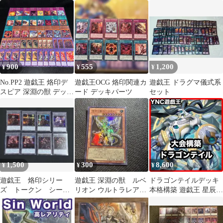
ル ドルイドヴルム
各3枚 他 b
900
555
1,200
¥
¥
¥
No.PP2 遊戯王 烙印デ
遊戯王OCG 烙印関連カ
遊戯王 ドラグマ儀式系
スピア 深淵の獣 デッキ
ード デッキパーツ
セット
パーツ 構築用 アルバス
の烙印 深淵のマグナム
ート 烙印竜アルビオン
1,500
300
8,600
¥
¥
¥
遊戯王 烙印シリー
遊戯王 深淵の獣 ルベ
ドラゴンテイルデッキ
ズ トークン シーク
リオン ウルトラレア
本格構築 遊戯王 星辰爪
レットセット
DABL-JP009
竜アルザリオン 星辰砲
手ファイメナ