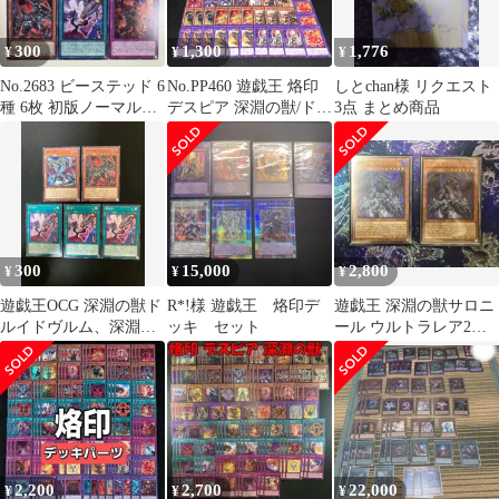
300
1,300
1,776
¥
¥
¥
No.2683 ビーステッド 6
No.PP460 遊戯王 烙印
しとchan様 リクエスト
種 6枚 初版ノーマル、
デスピア 深淵の獣/ドラ
3点 まとめ商品
字レア
グマ デッキパーツ 烙印
竜 アルビオン 烙印竜バ
スタード 鉄駆竜スプリ
ンド デスピアの凶劇 白
の烙印 喜劇のデスピア
ン烙印の絆 ドラグマパ
ニッシュメント
300
15,000
2,800
¥
¥
¥
遊戯王OCG 深淵の獣ド
R*!様 遊戯王 烙印デ
遊戯王 深淵の獣サロニ
ルイドヴルム、深淵の
ッキ セット
ール ウルトラレア2枚
獣バルドレイク、復烙
セット
印
2,200
2,700
22,000
¥
¥
¥