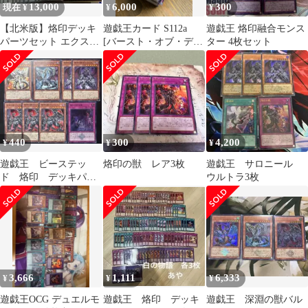
13,000
6,000
300
現在 ¥
¥
¥
【北米版】烙印デッキ
遊戯王カード S112a
遊戯王 烙印融合モンス
パーツセット エクスト
[バースト・オブ・デス
ター 4枚セット
ラ込み フルホイル
ティニー] - 455枚
440
300
4,200
¥
¥
¥
遊戯王 ビーステッ
烙印の獣 レア3枚
遊戯王 サロニール
ド 烙印 デッキパー
ウルトラ3枚
ツ 8枚 ルベリオン 烙
印の即凶劇
3,666
1,111
6,333
¥
¥
¥
遊戯王OCG デュエルモ
遊戯王 烙印 デッキ
遊戯王 深淵の獣バル