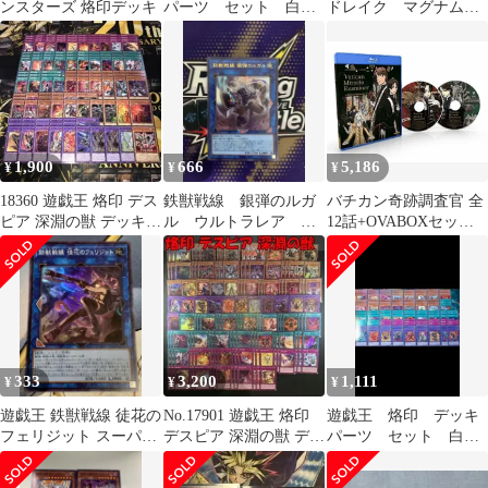
ンスターズ 烙印デッキ
パーツ セット 白の
ドレイク マグナムー
物語 各3枚
ト ドルイドヴルム
ウルトラ 白の物語
1,900
666
5,186
¥
¥
¥
18360 遊戯王 烙印 デス
鉄獣戦線 銀弾のルガ
バチカン奇跡調査官 全
ピア 深淵の獣 デッキパ
ル ウルトラレア 遊
12話+OVABOXセット
ーツ 深淵の獣アルベル
戯王 ロゴ入り 白の
ブルーレイ【Blu-ray】
他
物語 烙印ストーリー
北米版
333
3,200
1,111
¥
¥
¥
遊戯王 鉄獣戦線 徒花の
No.17901 遊戯王 烙印
遊戯王 烙印 デッキ
フェリジット スーパー
デスピア 深淵の獣 デッ
パーツ セット 白の
PHRA 1枚 烙印
キパーツ
物語 各3枚