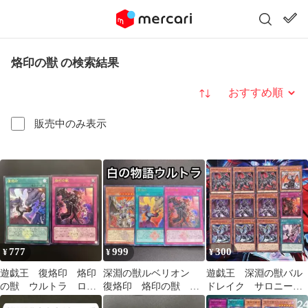
烙印の獣 の検索結果
並び替え
販売中のみ表示
777
999
300
¥
¥
¥
遊戯王 復烙印 烙印
深淵の獣ルベリオン
遊戯王 深淵の獣バル
の獣 ウルトラ ロゴ
復烙印 烙印の獣 ロ
ドレイク サロニー
入り セット売り
ゴ入りウルトラ 3枚セ
ル ドルイドヴルム