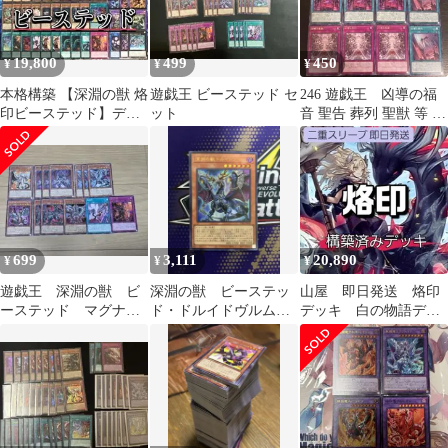
19,800
499
450
¥
¥
¥
本格構築 【深淵の獣 烙
遊戯王 ビーステッド セ
246 遊戯王 凶導の福
印ビーステッド】デッ
ット
音 聖告 葬列 聖獣 等 儀
キ メイン&EX15&二重
式ドラクマパーツ12枚
スリーブ
烙印
699
3,111
20,890
¥
¥
¥
遊戯王 深淵の獣 ビ
深淵の獣 ビーステッ
山屋 即日発送 烙印
ーステッド マグナム
ド・ドルイドヴルム
デッキ 白の物語デッ
ート含む烙印デッキパ
ウルトラ ロゴ入り
キ 構築済みデッキ
ーツ
遊戯王 ビーステット