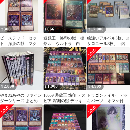
300
666
17,000
¥
¥
¥
ビーステッド セッ
遊戯王 烙印の獣 復
絵違いアルベル3枚、ur
ト 深淵の獣 マグナ
烙印 ウルトラ 白の
サロニール3枚、ur烙印
ムート ノーマル 4
物語
開幕、pseカルテシア
枚 即購入OK
2,800
1,900
4,999
¥
¥
¥
やまねあやの ファイン
18359 遊戯王 烙印 デス
ドラゴンテイル デッ
ダーシリーズ まとめ★
ピア 深淵の獣 デッキパ
キパーツ オマケ付
漫画7冊 小説1冊
ーツ 深淵の獣アルベル
き！！
他