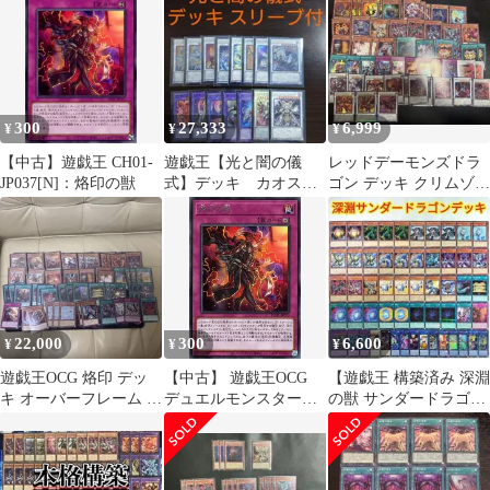
き】
ッキ付き①
300
27,333
6,999
¥
¥
¥
【中古】遊戯王 CH01-
遊戯王【光と闇の儀
レッドデーモンズドラ
JP037[N]：烙印の獣
式】デッキ カオス・
ゴン デッキ クリムゾン
ソルジャー スリーブ
ヘルガイア 紅蓮の王者
付 Ａ
22,000
300
6,600
¥
¥
¥
遊戯王OCG 烙印 デッ
【中古】 遊戯王OCG
【遊戯王 構築済み 深淵
キ オーバーフレーム プ
デュエルモンスターズ
の獣 サンダードラゴン
リシク Virtuous 入り
烙印の獣 DABL DABL-
デッキ】深淵の獣ルベ
JP073 レア
リオン 等