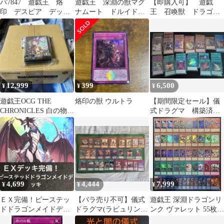
パ7847 遊戯王 烙
遊戯王 深淵の獣マグ
【即購入可】 遊戯
印 デスピア デッ
ナムート ドルイドヴ
王 召喚獣 ドラゴン
キ パーツ
ルム サロニール バ
テイル マギストス
ルドレイク各1枚他
構築デッキ
12,999
399
6,500
¥
¥
¥
遊戯王OCG THE
烙印の獣 ウルトラ
【期間限定セール】儀
CHRONICLES 白の物語
式ドラグマ 構築済み
2 スリーブ
デッキ
4,699
4,444
7,999
¥
¥
¥
ＥＸ完備！ビーステッ
【バラ売り不可】儀式
遊戯王 深淵ドラゴンリ
ドドラゴンメイドデッ
ドラグマ(ラビュリンス
ンク ヴァレット 55枚
キ
採用型)【エクストラ付
構築済みデッキ EXデ