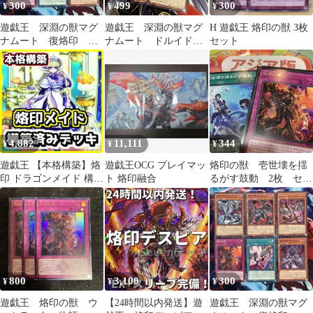
300
499
300
¥
¥
¥
遊戯王 深淵の獣マグ
遊戯王 深淵の獣マグ
H 遊戯王 烙印の獣 3枚
ナムート 復烙印 烙
ナムート ドルイドヴ
セット
印の獣 字レア各1枚他
ルム ルベリオン 烙
b
印の獣 復烙印
4,882
11,111
344
¥
¥
¥
遊戯王 【本格構築】烙
遊戯王OCG プレイマッ
烙印の獣 壱世壊を揺
印 ドラゴンメイド 構築
ト 烙印融合
るがす鼓動 2枚 セッ
済みデッキ 深淵の獣
ト
800
3,100
300
¥
¥
¥
遊戯王 烙印の獣 ウ
【24時間以内発送】遊
遊戯王 深淵の獣マグ