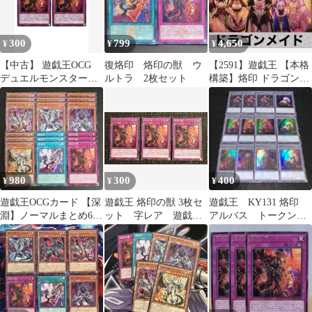
300
799
4,650
¥
¥
¥
【中古】 遊戯王OCG
復烙印 烙印の獣 ウ
【2591】遊戯王 【本格
デュエルモンスターズ
ルトラ 2枚セット
構築】烙印 ドラゴンメ
烙印の獣 DABL DABL-
イド 構築済みデッキ 深
JP073 レア 2枚セット
淵の獣
980
300
400
¥
¥
¥
遊戯王OCGカード 【深
遊戯王 烙印の獣 3枚セ
遊戯王 KY131 烙印
淵】ノーマルまとめ6種
ット 字レア 遊戯王
アルバス トークン 5
各3枚ずつ(計18枚)
カード
種 スーパー コン
プ 鉄獣戦線 凶導者
アルベル 黒衣のアル
バス 追放者エクレシ
ア 各3枚 計12枚