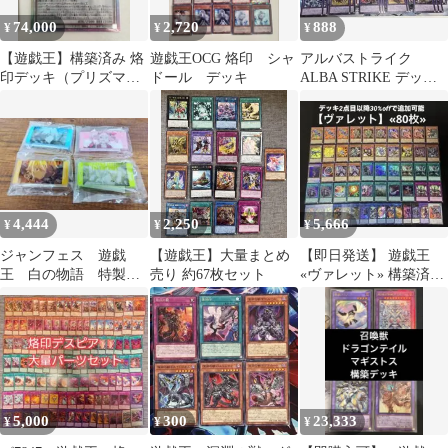
74,000
2,720
888
¥
¥
¥
【遊戯王】構築済み 烙
遊戯王OCG 烙印 シャ
アルバストライク
印デッキ（プリズマ・
ドール デッキ
ALBA STRIKE デッキ
25thなど）
パーツ
4,444
2,250
5,666
¥
¥
¥
ジャンフェス 遊戯
【遊戯王】大量まとめ
【即日発送】 遊戯王
王 白の物語 特製ポ
売り 約67枚セット
«ヴァレット» 構築済み
ーチ 全4種フルコンプ
デッキ 80枚 日版
セット
5,000
300
23,333
¥
¥
¥