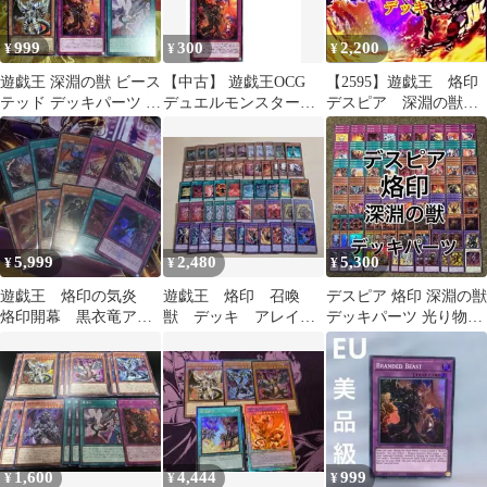
999
300
2,200
¥
¥
¥
遊戯王 深淵の獣 ビース
【中古】 遊戯王OCG
【2595】遊戯王 烙印
テッド デッキパーツ 初
デュエルモンスターズ
デスピア 深淵の獣
期版
烙印の獣 DABL DABL-
本格構築済みデッキ
JP073 レア 3枚セット
5,999
2,480
5,300
¥
¥
¥
遊戯王 烙印の気炎
遊戯王 烙印 召喚
デスピア 烙印 深淵の獣
烙印開幕 黒衣竜アル
獣 デッキ アレイス
デッキパーツ 光り物大
ビオンウルトラレアセ
ター 烙印融合 召喚
量 豪華セット
ット
魔術
1,600
4,444
999
¥
¥
¥