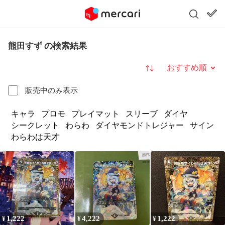
熊田すず の検索結果
並び替え
販売中のみ表示
キャラ
プロモ
プレイマット
スリーブ
ダイヤ
シークレット
わらわ
ダイヤモンドトレジャー
サイン
わらわは天才
1,222
4,222
1,222
¥
¥
¥