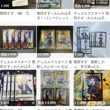
300
1,222
300
¥
¥
現在 ¥
熊田すず 4枚 ①
熊田すず＜わらわは天
デュエルマスターズ 熊
才！＞[シークレット]
田すず〈わらわは天
【R】(DM26EX3 ㊙17/
才！〉
㊙20)《闇》【1枚】ド
ラ娘100%パック
599
1,900
300
現在 ¥
¥
¥
デュエルマスターズ 熊
デュエルマスターズ 蒼
熊田すず 蒼斬しの
田すず＜わらわは天
斬しのぶやったるば
ぶ 帝王坂∞むむ
才！＞ 4枚セット
い！ 熊田すずくわらわ
は天才！
300
4,000
1,499
¥
現在 ¥
¥