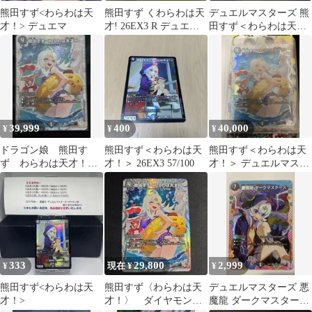
熊田すず<わらわは天
熊田すず くわらわは天
デュエルマスターズ 熊
才！> デュエマ
才! 26EX3 R デュエル
田すず＜わらわは天
マスターズ
才！＞
39,999
400
40,000
¥
¥
¥
ドラゴン娘 熊田す
熊田すず＜わらわは天
熊田すず＜わらわは天
ず わらわは天才！超
才！＞ 26EX3 57/100
才！＞ デュエルマスタ
シークレット SSPダイ
ーズ
ヤモンドトレジャー
333
29,800
2,999
¥
現在 ¥
¥
熊田すず<わらわは天
熊田すず〈わらわは天
デュエルマスターズ 悪
才！>
才！〉 ダイヤモンド
魔龍 ダークマスターズ