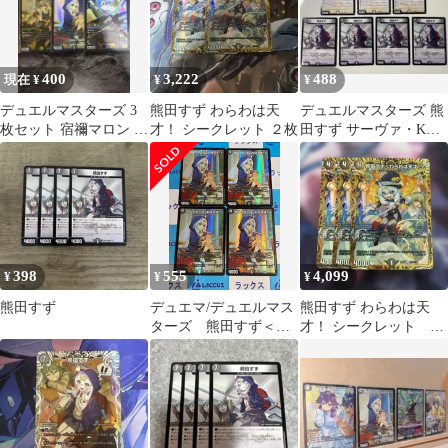
400
3,222
488
現在 ¥
¥
¥
デュエルマスターズ 3
熊田すず わらわは天
デュエルマスターズ 熊
枚セット 宿禰マロン 熊
才！ シークレット ２枚
田すず サーヴァ・K・
田すず 玖伍零壱
ゼオス 計7枚 ドラゴ
ン娘
398
555
4,099
¥
¥
¥
熊田すず
デュエマ/デュエルマス
熊田すず わらわは天
ターズ 熊田すず＜わ
才！ シークレット 3
らわは天才！＞
枚セット シク
(DM26EX3 57/100) ４枚