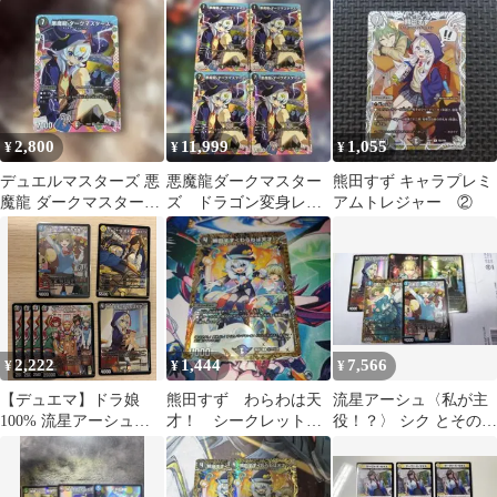
ュエマ
2,800
11,999
1,055
¥
¥
¥
デュエルマスターズ 悪
悪魔龍ダークマスター
熊田すず キャラプレミ
魔龍 ダークマスターズ
ズ ドラゴン変身レア
アムトレジャー ②
ドラゴン変身 熊田すず
4枚セット キャラ dcr
熊田すず
2,222
1,444
7,566
¥
¥
¥
【デュエマ】ドラ娘
熊田すず わらわは天
流星アーシュ〈私が主
100% 流星アーシュ＜
才！ シークレット 1
役！？〉 シク とその他
私が主役！？＞ 生徒会
枚
5枚セット
組