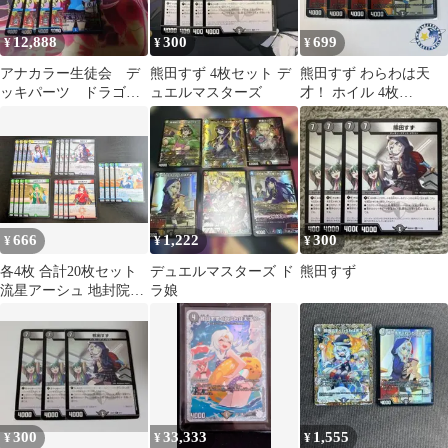
12,888
300
699
¥
¥
¥
アナカラー生徒会 デ
熊田すず 4枚セット デ
熊田すず わらわは天
ッキパーツ ドラゴン
ュエルマスターズ
才！ ホイル 4枚
娘
[DM26EX3]
666
1,222
300
¥
¥
¥
各4枚 合計20枚セット
デュエルマスターズ ド
熊田すず
流星アーシュ 地封院ギ
ラ娘
ャイ 真久間メガ サーヴ
ァ・K・ゼオス 熊田す
ず M26080704
300
33,333
1,555
¥
¥
¥