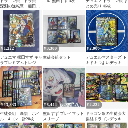
ドラゴン娘 ドラ娘
1167 熊田すず 4枚
デュエマ ドラゴン娘 ま
深淵の逆転撃 熊田す
とめ売り 46枚
ず 鬼丸覇 帝王坂∞
1,222
3,300
2,000
¥
¥
¥
デュエマ 熊田すず キャ
生徒会組セット
デュエルマスターズ ド
ラプレミアムトレジャ
キドキつよいデッキ 25
ー
の王道 ドラゴン娘の生
徒会大集合デッキ ガイ
アッシュ・カイザー ガ
イアッシュカイザー 新
品 未使用 未開封
13,333
6,444
2,222
¥
¥
¥
生徒会組 新規 ホイ
熊田すず プレイマット
ドラゴン娘の生徒会大
ル 4コン 計28枚 流
スリーブ
集結ドラゴンデッキ デ
星アーシュ 地封院ギャ
ュエマ・25の王道