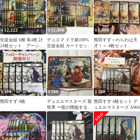
12,222
11,000
1,800
¥
¥
¥
生徒会組 6種 各4枚 計
デュエマ ドラ娘100%
熊田すず＜わらわは天
24枚セット アーシュ
生徒会組 カードセッ
才！＞ 4枚セット
ギャイ メガ すず ゼオ
ト 23枚 アーシュ一
23EX3
ス 等
枚なし
300
300
300
¥
¥
¥
熊田すず 4枚
デュエルマスターズ 龍
熊田すず 4枚セット デ
世界 〜龍の降臨する
ュエルマスターズ A904
地〜