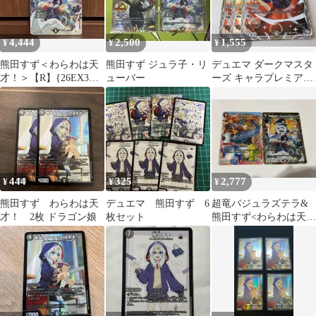
4,444
2,500
1,555
¥
¥
¥
熊田すず＜わらわは天
熊田すず ジュラ子・リ
デュエマ ダークマスタ
才！＞【R】{26EX3秘
ューバー
ーズ キャラプレミアム
17超/秘20}
トレジャー
444
325
2,777
¥
¥
¥
熊田すず わらわは天
デュエマ 熊田すず 6
超竜バジュラズテラ&
才！ 2枚 ドラゴン娘
枚セット
熊田すず<わらわは天
才！>セット