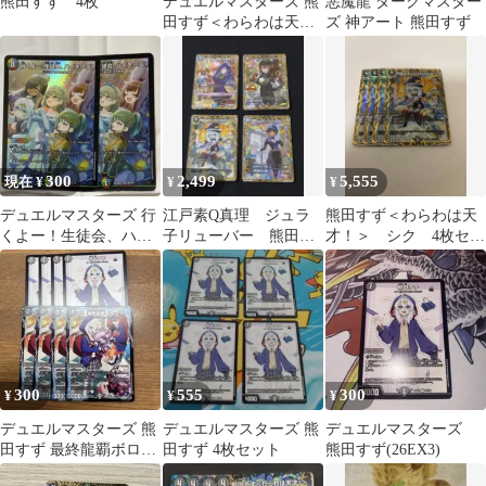
熊田すず 4枚
デュエルマスターズ 熊
悪魔龍 ダークマスター
田すず＜わらわは天
ズ 神アート 熊田すず
才！＞ サイン シー
クレット レア
300
2,499
5,555
現在 ¥
¥
¥
デュエルマスターズ 行
江戸素Q真理 ジュラ
熊田すず＜わらわは天
くよー！生徒会、ハイ
子リューバー 熊田す
才！＞ シク 4枚セッ
チーズ！
ず 蒼斬しのぶ デュ
ト
エマ
300
555
300
¥
¥
¥
デュエルマスターズ 熊
デュエルマスターズ 熊
デュエルマスターズ
田すず 最終龍覇ボロフ
田すず 4枚セット
熊田すず(26EX3)
セット