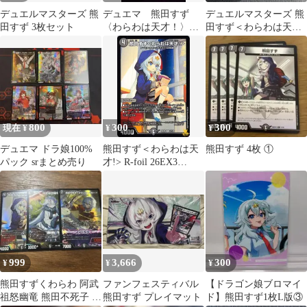
デュエルマスターズ 熊
デュエマ 熊田すず
デュエルマスターズ 熊
田すず 3枚セット
〈わらわは天才！〉
田すず＜わらわは天
ダイヤモンドトレジャ
才！＞
ー
800
300
300
現在 ¥
¥
¥
デュエマ ドラ娘100%
熊田すず＜わらわは天
熊田すず 4枚 ①
パック srまとめ売り
才!> R-foil 26EX3
57/100 コスト：4 闇文
明 状態：A デュエマ
999
3,666
300
¥
¥
¥
熊田すずくわらわ 阿武
ファンフェスティバル
【ドラゴン娘ブロマイ
祖怒幽竜 熊田不死子 デ
熊田すず プレイマット
ド】熊田すず1枚L版③