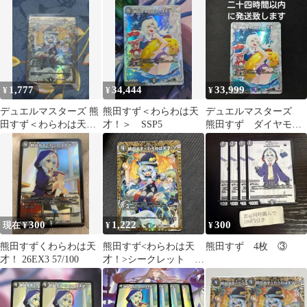
トレジャー
ドラゴン変身 熊田すず
1,777
34,444
33,999
¥
¥
¥
デュエルマスターズ 熊
熊田すず＜わらわは天
デュエルマスターズ
田すず＜わらわは天
才！＞ SSP5
熊田すず ダイヤモン
才！＞
ドトレジャー
300
1,222
300
現在 ¥
¥
¥
熊田すずくわらわは天
熊田すず<わらわは天
熊田すず 4枚 ③
才！ 26EX3 57/100
才！>シークレット １
枚