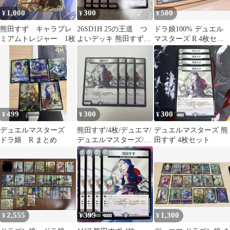
1,000
300
500
¥
¥
¥
熊田すず キャラプレ
26SD1H 25の王道 つ
ドラ娘100% デュエル
ミアムトレジャー 1枚
よいデッキ 熊田すず
マスターズ R 4枚セッ
4枚
ト 26EX3
499
300
300
¥
¥
¥
デュエルマスターズ
熊田すず/4枚/デュエマ/
デュエルマスターズ 熊
ドラ娘 R まとめ
デュエルマスターズ/ド
田すず 4枚セット
ラゴン娘/ドラ娘
2,555
399
1,300
¥
¥
¥