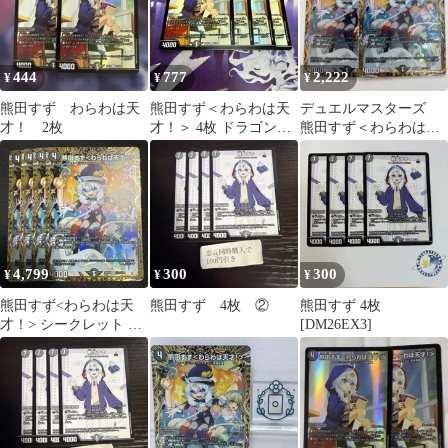
444
777
2,222
¥
¥
¥
熊田すず わらわは天
熊田すず＜わらわは天
デュエルマスターズ
才！ 2枚
才！＞ 4枚 ドラゴン娘
熊田すず＜わらわは天
デュエルマスターズ デ
才！＞ シークレット2
ュエマ
枚
4,799
300
300
¥
¥
¥
熊田すず<わらわは天
熊田すず 4枚 ②
熊田すず 4枚
才！> シークレット シ
[DM26EX3]
ク 4枚 金