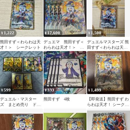
1,222
17,600
1,500
¥
¥
¥
熊田すず＜わらわは天
デュエマ 熊田すず＜
デュエルマスターズ 熊
才！＞ シークレット
わらわは天才！＞ サ
田すず＜わらわは天
イン入り 超シークレ
才！＞ シク
ット 4枚
599
333
1,499
¥
¥
¥
デュエル・マスター
熊田すず 4枚
【即発送】熊田すず わ
ズ まとめ売り ドラ
らわは天才！ シークレ
娘 宿禰マロン 熊田
ット
すず 蒼斬しのぶ