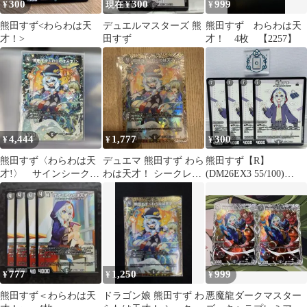
300
300
999
¥
現在 ¥
¥
熊田すず<わらわは天
デュエルマスターズ 熊
熊田すず わらわは天
才！>
田すず
才！ 4枚 【2257】
4,444
1,777
300
¥
¥
¥
熊田すず〈わらわは天
デュエマ 熊田すず わら
熊田すず【R】
才!〉 サインシークレ
わは天才！ シークレッ
(DM26EX3 55/100)
ット
ト
《闇》【4枚】ドラ娘
100%パック
777
1,250
999
¥
¥
¥
熊田すず＜わらわは天
ドラゴン娘 熊田すず わ
悪魔龍ダークマスター