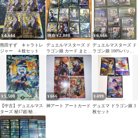
イ 等
4,644
2,080
6,666
¥
現在 ¥
¥
熊田すず キャラトレ
デュエルマスターズ ド
デュエルマスターズ ド
ジャー ４枚セット
ラゴン娘 カード まとめ
ラゴン娘 100%パック
売り
まとめ売り
5,500
666
499
¥
¥
¥
【中古】デュエルマス
神アート アートカード
デュエマ ドラゴン娘 3
ターズ 秘17超/秘
枚セット
20[R]：熊田すず＜わら
わは天才!＞