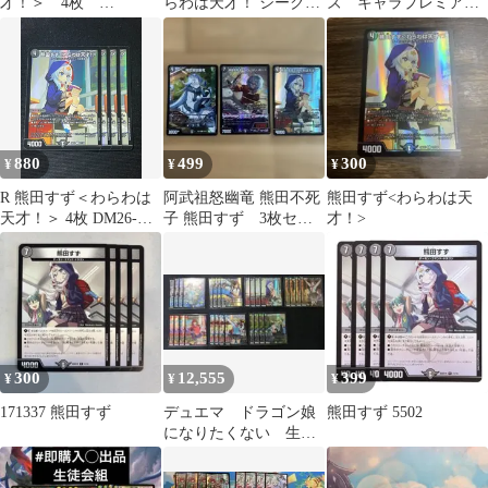
才！＞ 4枚
らわは天才！ シークレ
ズ キャラプレミアム
DM26EX3
ット
トレジャー シク シ
ークレット 熊田すず
880
499
300
¥
¥
¥
R 熊田すず＜わらわは
阿武祖怒幽竜 熊田不死
熊田すず<わらわは天
天才！＞ 4枚 DM26-
子 熊田すず 3枚セッ
才！>
EX3 ドラ娘100%パック
ト
300
12,555
399
¥
¥
¥
171337 熊田すず
デュエマ ドラゴン娘
熊田すず 5502
になりたくない 生徒
会組 新規4コン ②