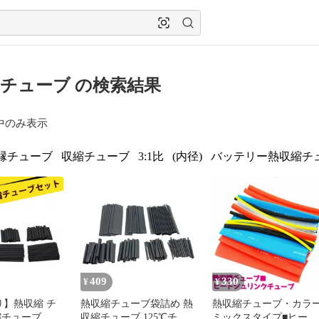
チューブ の検索結果
中のみ表示
縁チューブ
収縮チューブ
3:1比
(内径)
バッテリー熱収縮チ
409
330
¥
¥
り】熱収縮 チ
熱収縮チューブ袋詰め 熱
熱収縮チューブ・カラ
縮チューブ 絶
収縮チューブ 125℃チュ
ミックスタイプ■ヒート