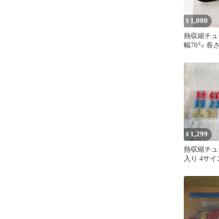
1,000
¥
熱収縮チュ
幅70㍉ 長さ
1,299
¥
熱収縮チュー
入り 4サイ
ブ 圧着端