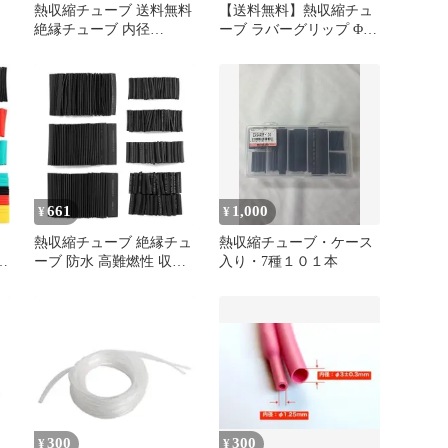
熱収縮チューブ 送料無料
【送料無料】熱収縮チュ
絶縁チューブ 内径
ーブ ラバーグリップ Φ45
Φ25mm 1Mカット 収縮比
㎜ 50㎝ 選べるカラー５
率 2：1 ( 黒 ) ワイヤー
色 滑り止め加工 グリッ
ラップ 電線の補強 ケー
プの補強に 釣竿 工具 ラ
ブルスリーブ 配線修理
ケット ハンドルに
防水 1メートル AU039
661
1,000
¥
¥
伸
熱収縮チューブ 絶縁チュ
熱収縮チューブ・ケース
ー
ーブ 防水 高難燃性 収縮
入り・7種１０１本
チューブ ブラック Φ1mm
～14mm (127ピースセッ
ト)
300
300
¥
¥