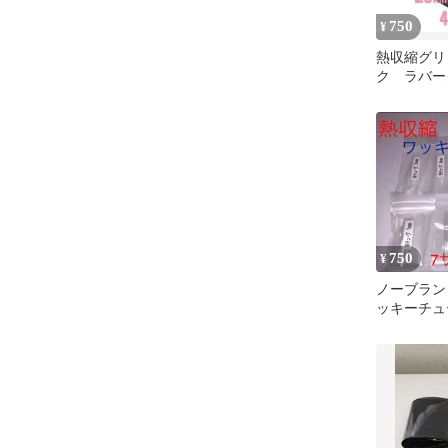
750
¥
熱収縮グリ
ク ラバー
縮チューブ
ッド 黒
750
¥
ノーブラン
ッキーチュ
セット