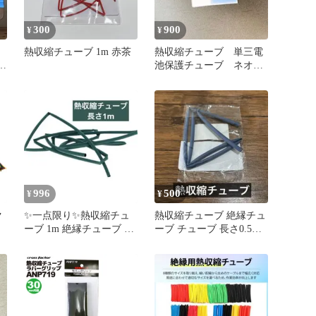
300
900
¥
¥
熱収縮チューブ 1m 赤茶
熱収縮チューブ 単三電
本
池保護チューブ ネオチ
ャンプ保護チューブ 10
枚
996
500
¥
¥
ク
✨一点限り✨熱収縮チュ
熱収縮チューブ 絶縁チュ
ーブ 1m 絶縁チューブ 防
ーブ チューブ 長さ0.5m
水 シュリンクチューブ
直径4mm 青
縮