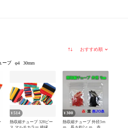
並び替え
ューブ
φ4
30mm
514
300
¥
¥
ー
熱収縮チューブ 328ピー
熱収縮チューブ 外径3ｍ
ス マルチカラー 絶縁チ
ｍ 長さ約2ｃｍ 赤・