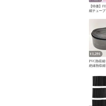
【特価】FI
縮チューブ 
ト・8サイ
ブ 伸縮チ
ューブ 防水
絶縁性 高
ックス付き (黒
1,291
¥
PVC熱収縮
絶縁熱収縮
テリーラッ