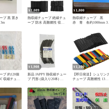
1,089
1,800
¥
¥
ーブ 黒 置き
熱収縮チューブ 絶縁チュ
熱収縮チューブ 黒
3m
ーブ 防水 高難燃性 収縮
赤 青 各約1000mm 3
チューブ ブラック Φ1mm
づつ計9本 φ30用
～14mm (127ピースセッ
ト)
1,908
1,100
¥
¥
ブ 約120個
新品 JAPPY 熱収縮チュー
【即日発送】シュリン
ズ 収縮チュー
ブ 円形 (袋入り20本) 黒
チューブ 高難燃性 13サ
子
JTC2.0-BK
イズ 防水 絶縁チューブ
455本入り セット 熱収
チューブ