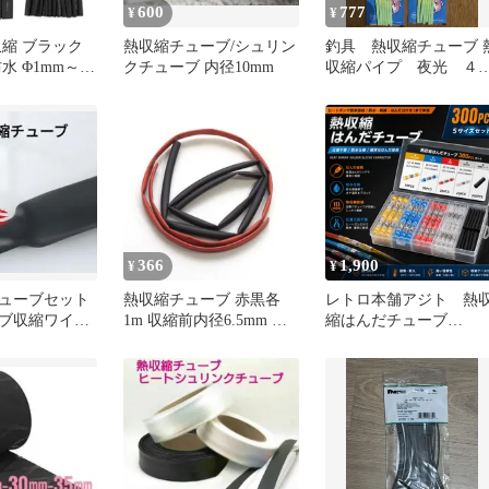
600
777
¥
¥
収縮 ブラック
熱収縮チューブ/シュリン
釣具 熱収縮チューブ 
水 Φ1mm～
クチューブ 内径10mm
収縮パイプ 夜光 ４
チューブ (127
個 新品
ト) 熱収縮チ
366
1,900
¥
¥
ューブセット
熱収縮チューブ 赤黒各
レトロ本舗アジト 熱
ブ収縮ワイヤ
1m 収縮前内径6.5mm 収
縮はんだチューブ
グ ケーブル絶
縮後内径3.0mm
300PCSセット 防水接続
端子 はんだスリーブ 熱
収縮チューブ200本付 
着不要 絶縁 配線コネク
タ 車 バイク 船舶 LED
DIY 電装配線 修理 補修