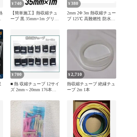
740
380
¥
¥
熱
【簡単施工】熱収縮チュ
2mm 2Φ 3m 熱収縮チュー
ーブ 黒 35mm×1m グリッ
ブ 125℃ 高難燃性 防水
プ補修 多用途グリップ
絶縁
700
2,710
¥
¥
収
■ 熱 収縮チューブ 12サイ
熱収縮チューブ 絶縁チュ
ズ 2mm～20mm 176本入
ーブ 2m 1本
り ■
圧