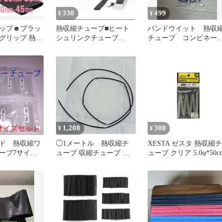
330
499
¥
¥
ップ☻ブラッ
熱収縮チューブ■ヒート
パンドウイット 熱収
グリップ 熱収
シュリンクチューブ
チューブ コンビネー
 滑り止め ロ
■8cm8本■白、黒、クリア
ョンパックHSTT-YK1
1,208
300
¥
¥
ド 熱収縮ワ
◯1メートル 熱収縮チ
XESTA ゼスタ 熱収縮チ
ーブ7サイズ
ューブ 収縮チューブ 絶
ューブ クリア 5.0φ*50c
縁 防水黒