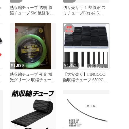
ュ
熱収縮チューブ 透明 収
切り売り可！ 熱収縮 ス
縮
縮チューブ 5M 絶縁耐食
ミチューブF(z) φ2.5
m
耐摩耗 防水 高粘着性
赤/RED 100円/m
1,890
1,421
¥
¥
シ
熱収縮チューブ 夜光 蛍
【大安売り】FINGOOO
ン
光グリーン 収縮チューブ
熱収縮チューブ 650PCS
釣り チューブ 5m
セット・8サイズ 絶縁チ
ューブ 伸縮チューブ ヒ
シチューブ 防水 高防水
性 高絶縁性 高難燃性 収
納ボックス付き (黒
650pcs)