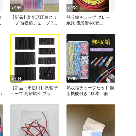
999
950
¥
¥
縮
【新品】防水形圧着スリ
熱収縮チューブ グレー
シ
ーブ 熱収縮チューブ 70
絶縁 電設資材6種
個セット
6+6+6+6+6m+4m
744
980
¥
¥
【新品・未使用】収縮 チ
熱収縮チューブセット 防
m
ューブ 高難燃性 ブラッ
水機能付き 100本 低温
ク 防水 Φ1mm～14mm 絶
はんだ
縁チューブ (127ピースセ
ット) 熱収縮チューブ