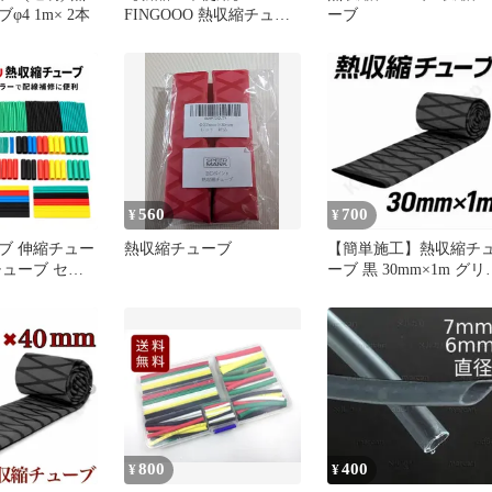
4 1m× 2本
FINGOOO 熱収縮チュー
ーブ
ブ 650PCSセット・8サイ
ズ 絶縁チューブ 伸縮チ
ューブ ヒシチューブ 防
水 高防水性 高絶縁性 高
難燃性 収納ボックス付き
(黒 650pcs)
560
700
¥
¥
ブ 伸縮チュー
熱収縮チューブ
【簡単施工】熱収縮チ
チューブ セッ
ーブ 黒 30mm×1m グリ
ューブ 多色セ
プ補修 多用途グリップ
配線補修 電気
径
/10/14mm
800
400
¥
¥