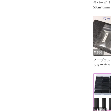
ラバーグ
50cm40
黒 熱収
竿カバー
380
¥
ノーブラン
ッキーチュ
1,460
¥