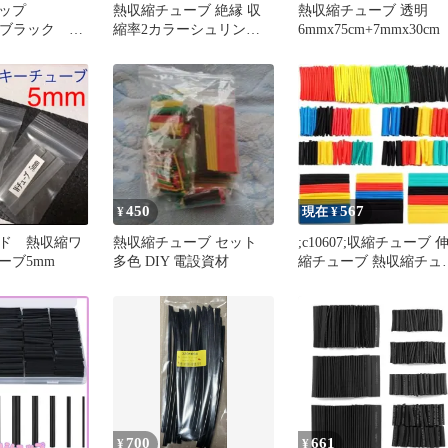
リップ
熱収縮チューブ 絶縁 収
熱収縮チューブ 透明
mm ブラック
縮率2カラーシュリンク
6mmx75cm+7mmx30cm
縮 チューブ
チューブ 5色7サイズ 140
ピースセット
450
567
¥
現在 ¥
ド 熱収縮ワ
熱収縮チューブ セット
;c10607;収縮チューブ 
ーブ5mm
多色 DIY 電設資材
縮チューブ 熱収縮チュ
ブ セット
700
661
¥
¥