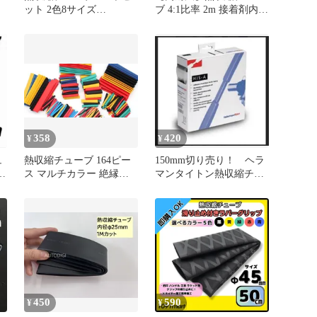
ット 2色8サイズ
ブ 4:1比率 2m 接着剤内張
2/2.5/3.5/5/6/8/10/13mm 赤
り 防食・耐熱・断熱シー
黑 収縮率2:1 高防水性 高
ル ワイヤーケーブル保護
絶縁性 高難燃性 データ
用 業務用電子機器【8mm
線 パッチ用 収納ケース
内径】
付き
358
420
¥
¥
ュ
熱収縮チューブ 164ピー
150mm切り売り！ ヘラ
ッ
ス マルチカラー 絶縁チ
マンタイトン熱収縮チュ
ューブ 高難燃性 電子修
ーブ HIS-A 12/4透明
理 配線 補修 断熱 釣り ケ
ーブル ヒートガン ハン
ダ[定形外郵便、送料無
料]mer001
450
590
¥
¥