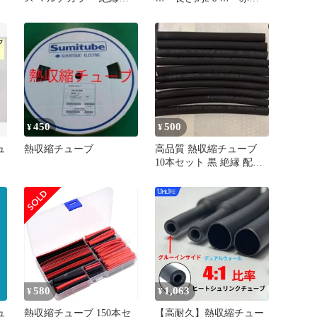
サ
ューブ 高難燃性 電子修
黒 各20本
理 配線 補修 断熱 釣り ケ
ーブル ヒートガン ハン
ダ[定形外郵便、送料無
料]mer002
450
500
¥
¥
ュ
熱収縮チューブ
高品質 熱収縮チューブ
10本セット 黒 絶縁 配線
保護 DIY耐熱125℃難燃
ー
580
1,063
¥
¥
ュ
熱収縮チューブ 150本セ
【高耐久】熱収縮チュー