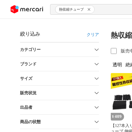
ンツにスキップ
熱収縮チューブ
絞り込み
熱収縮
クリア
カテゴリー
販売
ブランド
透明
絶
サイズ
販売状況
出品者
409
¥
商品の状態
【127本入
ューブ 伸