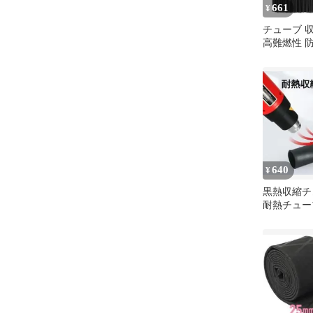
661
¥
チューブ 
高難燃性 防
14mm 絶縁
ピースセッ
ューブ
640
¥
黒熱収縮チ
耐熱チュー
ーラッピン
縁スリーブ