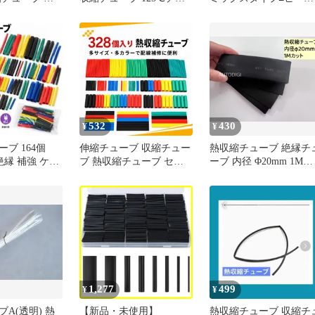
 ケーブル被覆
ーブ 熱収縮チューブ 難
シュリンクチューブ■9
高難燃性 収縮
燃性熱収縮チューブセッ
イズ35本約4cm
サイズ
ト 2:1熱収縮チューブ 127
2.5mm、
個入り(ブラック)
0mm、
.0mm、
532
430
¥
¥
ーブ 164個
伸縮チューブ 収縮チュー
熱収縮チューブ 絶縁チ
絶縁 補強 ケー
ブ 熱収縮チューブ セッ
ーブ 内径 Φ20mm 1Mカ
 断線防止
ト 絶縁チューブ 多色セ
ット 収縮比率 2：1 ( 黒
ット 防湿 防塵 電気配線
) ワイヤーラップ 電線
補修用 内径
の補強 ケーブルスリー
1/2/3/4/6/8/10/14mm
ブ 配線修理 防水 1メ
トル AU038
1,277
499
¥
¥
A(透明) 熱
【新品・未使用】
熱収縮チューブ 収縮チ