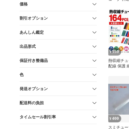
価格
縁チューブ
破れ補修 
率2：1 7
割引オプション
(φ2.0mm、
3.5mm、5.
7.0mm、10
あんしん鑑定
13.0mm)
出品形式
550
¥
保証付き整備品
熱収縮チュ
配線 保護 
ブル DIY
色
発送オプション
配送料の負担
タイムセール割引率
400
¥
スミチューブ