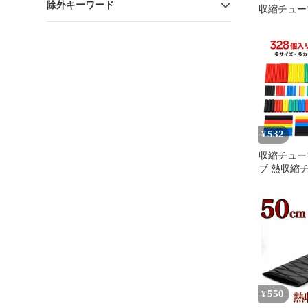
除外キーワード
収縮チューブφ
532
¥
収縮チュー
ブ 熱収縮
ト 絶縁チ
ット 防塵 
修理用 防湿 内
1/2/3/4/6/8
550
¥