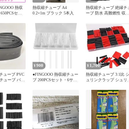
NGOOO 熱収
熱収縮チューブ A4
熱収縮チューブ 絶縁チ
650PCSセッ
0.2×1m ブラック 5本入
ーブ 防水 高難燃性 収
ズ 絶縁チュー
チューブ ブラック Φ1m
ューブ ヒシチ
～14mm (127ピースセッ
 高防水性 高
ト)
難燃性 収納ボ
 650pcs)
900
1,700
¥
¥
チューブ PVC
●FINGOOO 熱収縮チュー
熱収縮チューブ 3:1比 
チューブ バッ
ブ 200PCSセット・6サイ
ュリンクラップ シュリ
プ
ズ 絶縁チューブ 伸縮チ
クチューブ
ューブ ヒシチューブ ア
クリ 防水 高防水性 高絶
縁性 高難燃性 φ1.5mm～
φ10mm 収納ボックス付き
(透明 200pcs)