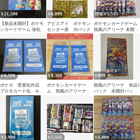
21,500
6,099
5,555
¥
¥
現在 ¥
【新品未開封】ポケモ
アビスアイ ポケモン
ポケモンカードゲーム
ンカードゲーム 強化拡
センター産 30パック
熱風のアリーナ 未開封
張パック 熱風のアリー
パック 15パック
ナ
6,500
8,300
899
¥
¥
¥
ポケカ 受賞化作品
ポケモンカードゲー
熱風のアリーナ 単品1
プロモカード化 キャ
ム 熱風のアリーナ
パック 未開封パッ
ンペーン 2パックセッ
プロモカードパック
ク バラ売り ポケモ
ト 熱風のアリーナ
PROMO 未開封2点
ンカード ポケカ
3,990
5,555
6,000
¥
¥
¥