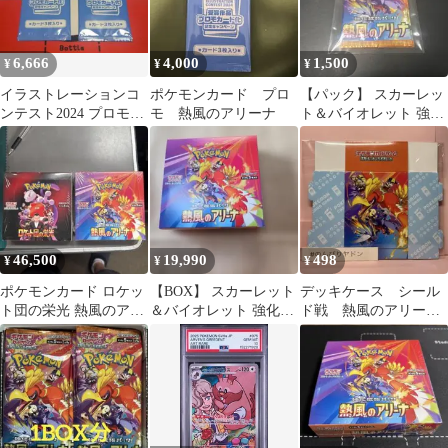
6,666
4,000
1,500
¥
¥
¥
イラストレーションコ
ポケモンカード プロ
【パック】 スカーレッ
ンテスト2024 プロモパ
モ 熱風のアリーナ
ト＆バイオレット 強化
ック 2パック
拡張パック 熱風のアリ
ーナ
46,500
19,990
498
¥
¥
¥
ポケモンカード ロケッ
【BOX】 スカーレット
デッキケース シール
ト団の栄光 熱風のアリ
＆バイオレット 強化拡
ド戦 熱風のアリー
ーナ シュリンク付
張パック 熱風のアリー
ナ 1個
ナ