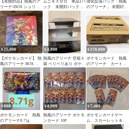
【未開封品】熱風のア
ムニキスゼロ 単品1パ
強化拡張パック「熱風
リーナ1BOX シュリン
ック 未開封パック
のアリーナ」 未開封
クなし
バラ売り ポケモンカ
BOX 1BOX
ード ポケカ
25,000
4,800
270,000
¥
¥
¥
【ポケモンカード】 熱
熱風のアリーナ 空箱 6
ポケモンカード 熱風
風のアリーナ BOX 未
箱 ペリペリあり ポケモ
のアリーナ カート
開封 シュリンク付き
ンカード
ン 未開封
888
4,999
7,400
¥
¥
¥
ポケモンカード 熱風
熱風のアリーナ ポケモ
ポケモンカードゲー
のアリーナ8.71g
ンカード 10P
ム スカーレット＆バ
イオレット 熱風のアリ