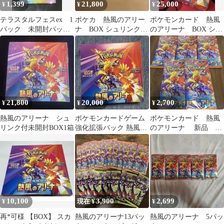
1,399
21,800
25,000
¥
¥
¥
テラスタルフェスex 1
ポケカ 熱風のアリー
ポケモンカード 熱風
パック 未開封パッ
ナ BOX シュリンク付
のアリーナ BOX シュ
ク バラ売り ポケモ
き 新品未開封
リンク付 未開封 プ
ンカード
ロモ付
21,800
20,000
2,700
¥
¥
¥
熱風のアリーナ シュ
ポケモンカードゲーム
ポケモンカード 熱風
リンク付未開封BOX1箱
強化拡張パック 熱風の
のアリーナ 新品 未
アリーナ 1BOX
開封品5パック
10,100
3,900
2,699
¥
現在 ¥
¥
再*可様 【BOX】 スカ
熱風のアリーナ13パッ
熱風のアリーナ 5パッ