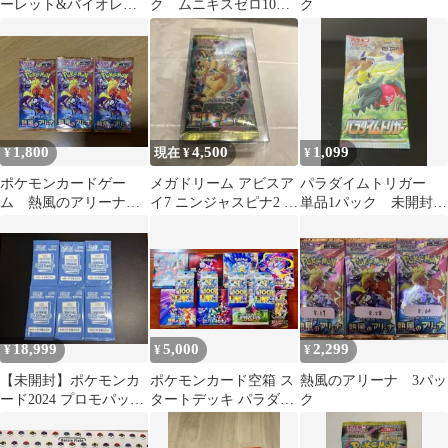
ーレット&バイオレッ
ク ムニキスゼロ10パ
ク
ト 強化拡張パック 熱風
ック
のアリーナ
1,800
4,500
1,099
¥
現在 ¥
¥
ポケモンカードゲー
メガドリーム アビスア
パラダイムトリガー
ム 熱風のアリーナ
イ7 ニンジャスピナ2 熱
単品1パック 未開封パ
未開封 3パック
風のアリーナ2 クレイ
ック バラ売り ポケ
バースト3
モンカード ポケカ
18,999
5,000
2,299
¥
¥
¥
【未開封】ポケモンカ
ポケモンカード空箱 ス
熱風のアリーナ 3パッ
ード2024 プロモパッ
タートデッキ パラダイ
ク
ク 熱風のアリーナ
ムトリガー 超電 ロ
プロモ
ケット団 メガ