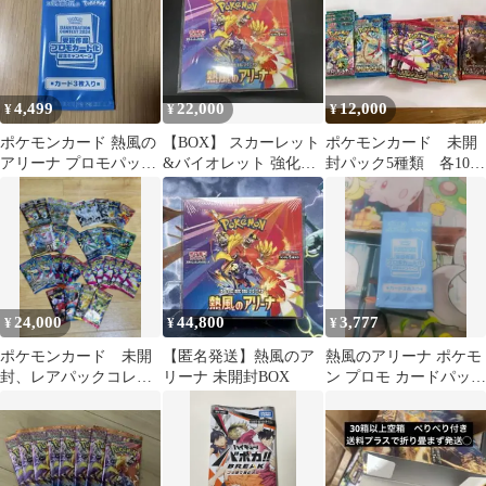
ズ
4,499
22,000
12,000
¥
¥
¥
ポケモンカード 熱風の
【BOX】 スカーレット
ポケモンカード 未開
アリーナ プロモパック
&バイオレット 強化拡
封パック5種類 各10パ
未開封
張パック 熱風のアリー
ック
ナ
24,000
44,800
3,777
¥
¥
¥
ポケモンカード 未開
【匿名発送】熱風のア
熱風のアリーナ ポケモ
封、レアパックコレク
リーナ 未開封BOX
ン プロモ カードパック
ション
未開封 最安値