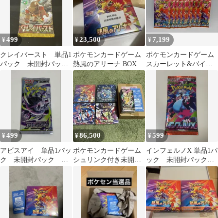
499
23,500
7,199
¥
¥
¥
クレイバースト 単品1
ポケモンカードゲーム
ポケモンカードゲーム
パック 未開封パッ
熱風のアリーナ BOX
スカーレット&バイオ
ク バラ売り ポケモ
レット 強化拡張パッ
ンカード ポケカ
ク 熱風のアリーナ
499
86,500
599
¥
¥
¥
アビスアイ 単品1パッ
ポケモンカードゲーム
インフェルノX 単品1パ
ク 未開封パック バ
シュリンク付き未開封
ック 未開封パック
ラ売り ポケモンカー
BOXセット
バラ売り ポケモンカ
ド ポケカ
ード ポケカ