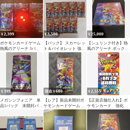
ーナ 12パック
2,399
3,500
25,000
¥
¥
¥
ポケモンカードゲーム
【パック】 スカーレッ
【シュリンク付き】熱
熱風のアリーナ 3パッ
ト＆バイオレット 強化
風のアリーナ ボックス
ク
拡張パック 熱風のアリ
ポケモンカード
ーナ
399
680
2,555
¥
現在 ¥
¥
メガシンフォニア 単
【レア】新品未開封ポ
【正規店舗仕入れ】ポ
品1パック 未開封パッ
ケモンカードゲーム 韓
ケモンカード 強化拡
ク バラ売り ポケモ
国版 熱風のアリーナ 1
張パック「熱風のアリ
ンカード ポケカ
パック
ーナ」【SV9a】未開封
パック 8パック 【厚
紙補強・防水梱包】