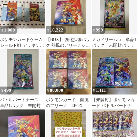
1,000
16,222
999
¥
¥
¥
ポケモンカードゲーム
【BOX】 強化拡張パッ
メガドリームex 単品1
シールド戦 デッキケー
ク 熱風のアリーナシュ
パック 未開封パッ
ス
リンク無し
ク バラ売り ポケモ
ンカード ポケカ
499
88,000
1,111
¥
¥
¥
バトルパートナーズ
ポケモンカード 熱風
【未開封】ポケモンカ
単品1パック 未開封パ
のアリーナ 4BOX シ
ード バトルパートナー
ック バラ売り ポケ
ュリンク付き
ズ・熱風のアリーナ
モンカード ポケカ