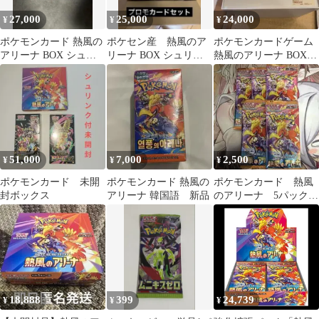
27,000
25,000
24,000
¥
¥
¥
ポケモンカード 熱風の
ポケセン産 熱風のア
ポケモンカードゲーム
アリーナ BOX シュリ
リーナ BOX シュリン
熱風のアリーナ BOX
ンク プロモ付き
ク付 プロモ付 新品未開
ペリペリなし 2box
封
51,000
7,000
2,500
¥
¥
¥
ポケモンカード 未開
ポケモンカード 熱風の
ポケモンカード 熱風
封ボックス
アリーナ 韓国語 新品
のアリーナ 5パック
未開封
18,888
399
24,739
¥
¥
¥