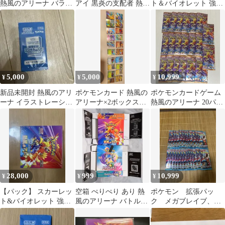
熱風のアリーナ バラパ
アイ 黒炎の支配者 熱風
ト＆バイオレット 強化
ック 21p
のアリーナ ロケット団
拡張パック 熱風のアリ
の栄光
ーナ 2パック
5,000
5,000
10,999
¥
¥
¥
新品未開封 熱風のアリ
ポケモンカード 熱風の
ポケモンカードゲーム
ーナ イラストレーショ
アリーナ×2ボックス分
熱風のアリーナ 20パッ
ンコンテスト2024 プロ
(レア込み)＆ステラミ
ク
モカード
ラクル×2
28,000
999
10,999
¥
¥
¥
【パック】 スカーレッ
空箱 ぺりぺり あり 熱
ポケモン 拡張パッ
ト&バイオレット 強化
風のアリーナ バトルパ
ク メガブレイブ、シ
拡張パック 熱風のアリ
ートナーズ
ンフォニア、変幻の仮
ーナ
面、バトルパートナー