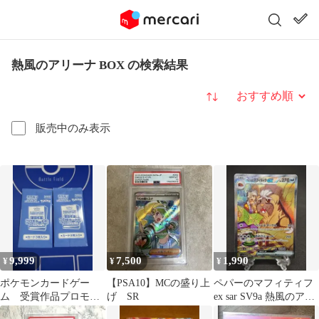
熱風のアリーナ BOX の検索結果
並び替え
販売中のみ表示
9,999
7,500
1,990
¥
¥
¥
ポケモンカードゲー
【PSA10】MCの盛り上
ペパーのマフィティフ
ム 受賞作品プロモカ
げ SR
ex sar SV9a 熱風のアリ
ード化記念キャンペー
ーナ 088/063