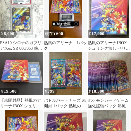
ンカード3枚入り
8,000
600
17,900
¥
現在 ¥
¥
PSA10 シロナのガブリ
熱風のアリーナ 1パッ
熱風のアリーナ1BOX
アスex SR 080/063 熱風
ク
シュリンク無し ペリペ
のアリーナ
リ有り
19,500
799
18,500
¥
¥
¥
【未開封品】熱風のア
バトルパートナーズ 未
ポケモンカードゲーム
リーナ1BOX シュリン
開封 1パック 熱風のア
強化拡張パック 熱風の
クなし ぺりぺりあり
リーナ 未開封 1パック
アリーナ 37パック