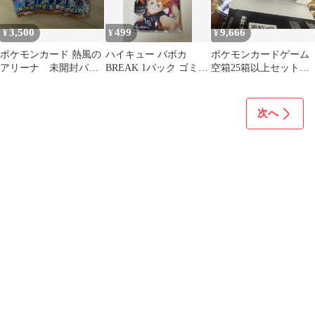
3,500
499
9,666
¥
¥
¥
ポケモンカード 熱風の
ハイキュー バボカ
ポケモンカードゲーム
アリーナ 未開封パッ
BREAK 1パック ゴミ捨
空箱25箱以上セット
ク 8パック
て場の決戦 HV-P01
超電 メガブレイブ
ブラック 他
次へ