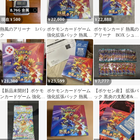
500
22,000
22,888
現在 ¥
¥
¥
熱風のアリーナ 1パッ
ポケモンカードゲーム
ポケモンカード 熱風の
ク
強化拡張パック 熱風の
アリーナ BOX シュリ
アリーナ BOX シュリ
ンク付き
ンク付未開封
21,300
23,599
7,777
¥
¥
¥
【新品未開封】ポケモ
ポケモンカードゲーム
【ポケセン産】 拡張パ
ンカードゲーム 強化拡
強化拡張パック 熱風の
ック 黒炎の支配者&熱
張パック 熱風のアリー
アリーナ シュリンク付
風のアリーナ まとめ
ナ
き
売り