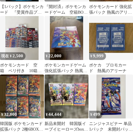
【1パック】ポケモンカ
『開封済』ポケモンカ
ポケモンカード 強化拡
ード 『受賞作品プロ
ードゲーム 空箱BOX
張パック 熱風のアリー
モカード化』キャンペ
まとめ売り
ナ 10パック
ーンパック
2,500
22,000
9,999
現在 ¥
¥
¥
ポケモンカード 空
ポケモンカードゲーム
ポケカ プロモカー
箱 ペリ付き 10箱
強化拡張パック 熱風の
ド 熱風のアリーナ
まとめ売り
アリーナ BOX
32,800
44,444
499
¥
¥
¥
韓国版 ポケモンカード
新品未開封 韓国版イ
ニンジャスピナー 単品
拡張パック 2種6BOXセ
ーブイヒーローズbox2
1パック 未開封パッ