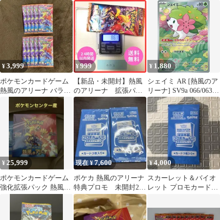
ット
箱 熱風のアリーナ
ク バラ売り ポケモ
box1箱 正規品
ンカード ポケカ
3,999
999
1,880
¥
¥
¥
ポケモンカードゲーム
【新品・未開封】熱風
シェイミ AR [熱風のア
熱風のアリーナ バラパ
のアリーナ 拡張パッ
リーナ] SV9a 066/063
ック 10p
ク 1パック 002
ポケモンカード ポケカ
25,999
7,600
4,000
¥
現在 ¥
¥
ポケモンカードゲーム
ポケカ 熱風のアリーナ
スカーレット＆バイオ
強化拡張パック 熱風の
特典プロモ 未開封2パ
レット プロモカードパ
アリーナ BOX
ックセット
ック Pokemon Trading…