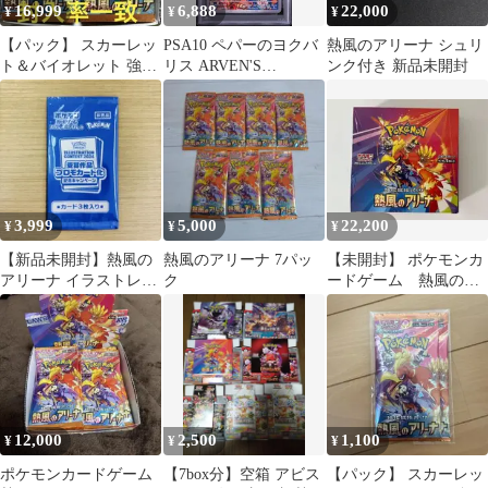
16,999
6,888
22,000
¥
¥
¥
【パック】 スカーレッ
PSA10 ペパーのヨクバ
熱風のアリーナ シュリ
ト＆バイオレット 強化
リス ARVEN'S
ンク付き 新品未開封
拡張パック 熱風のアリ
GREEDENT #075 熱風
ーナ
のアリーナ SV9a AR
3,999
5,000
22,200
¥
¥
¥
【新品未開封】熱風の
熱風のアリーナ 7パッ
【未開封】 ポケモンカ
アリーナ イラストレー
ク
ードゲーム 熱風のア
ションコンテスト2024
リーナ シュリンク付
プロモカード
（１Box）
12,000
2,500
1,100
¥
¥
¥
ポケモンカードゲーム
【7box分】空箱 アビス
【パック】 スカーレッ