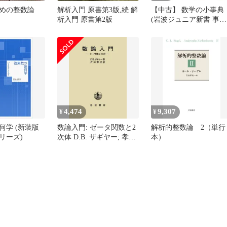
めの整数論
解析入門 原書第3版,続 解
【中古】 数学の小事典
析入門 原書第2版
(岩波ジュニア新書 事典
シリーズ) / 片山孝次 大
槻真 神長幾子 / 岩波書
4,474
9,307
¥
¥
何学 (新装版
数論入門: ゼータ関数と2
解析的整数論 2（単行
リーズ)
次体 D.B. ザギヤー; 孝
本）
次， 片山