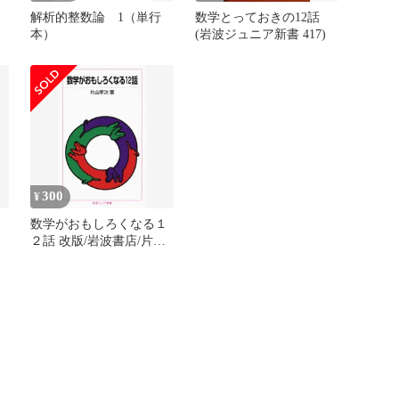
解析的整数論 1（単行
数学とっておきの12話
本）
(岩波ジュニア新書 417)
店
300
¥
数学がおもしろくなる１
２話 改版/岩波書店/片山
孝次（新書）