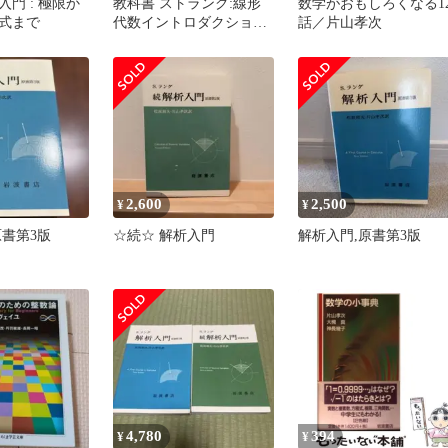
門 : 極限か
教科書 ストラング:線形
数学がおもしろくなる1
式まで
代数イントロダクショ
話／片山孝次
ン S.ラング 解析入門
原書第三版
2,600
2,500
¥
¥
原書第3版
☆続☆ 解析入門
解析入門,原書第3版
4,780
394
¥
¥