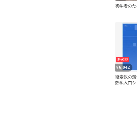
初学者のた
5%OFF
6,042
¥
複素数の幾
数学入門シ