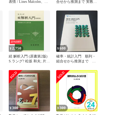
表情 / Lines Malcolm、片
合せから推測まで 実教出
山 孝次 / 岩波書店
版
25%OFF
2,750
600
¥
¥
・
続 解析入門 (原書第2版)
確率・統計入門 順列・
S.ラング? 松坂 和夫; 片山
組合せから推測まで
孝次
実教出版
300
300
¥
¥