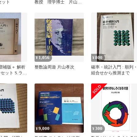
セット
教授 理学博士 片山孝
次
1,056
800
¥
¥
増補版＋ 解析
整数論周遊 片山孝次
確率・統計入門 : 順列
冊セット S.ラン
組合せから推測まで
坂和夫・片山孝
波書店
9,000
300
¥
¥