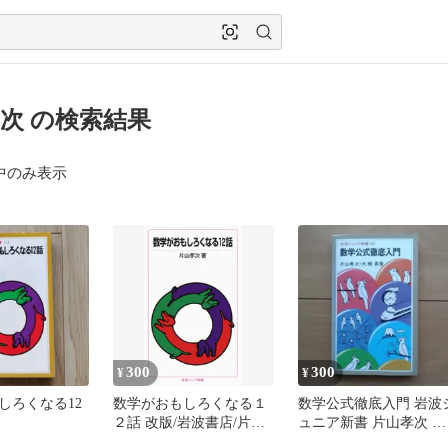
次 の検索結果
中のみ表示
300
300
¥
¥
しろくなる12
数学がおもしろくなる１
数学公式徹底入門 岩波
２話 改版/岩波書店/片山
ュニア新書 片山孝次 大
孝次（新書）
槻真著