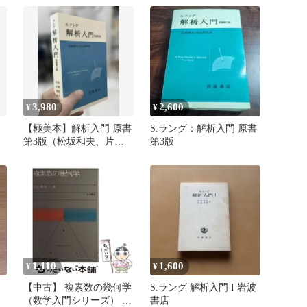
3,980
2,600
¥
¥
【極美本】解析入門 原書
S.ラング：解析入門 原書
第3版（松坂和夫、片山
第3版
孝次訳）岩波書店
1,110
1,600
¥
¥
【中古】 複素数の幾何学
S.ラング 解析入門 I 岩波
（数学入門シリーズ） /
書店