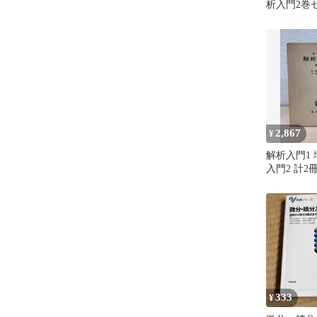
析入門2巻
2,867
¥
解析入門1 
入門2 計2
グ／著 松
次／訳 岩
333
¥