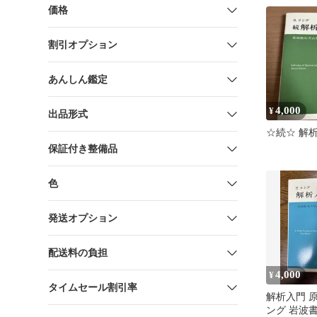
価格
割引オプション
あんしん鑑定
4,000
¥
出品形式
☆続☆ 解
保証付き整備品
色
発送オプション
配送料の負担
4,000
¥
タイムセール割引率
解析入門 原
ング 岩波