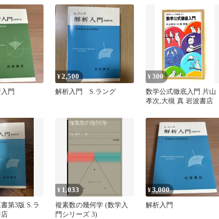
2,500
300
¥
¥
析入門
解析入門 S.ラング
数学公式徹底入門 片山
孝次,大槻 真 岩波書店
1,033
3,000
¥
¥
書第3版 S.ラ
複素数の幾何学 (数学入
解析入門
書店
門シリーズ 3)