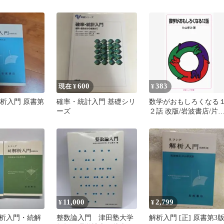
600
383
現在 ¥
¥
解析入門 原書第
確率・統計入門 基礎シリ
数学がおもしろくなる
ーズ
２話 改版/岩波書店/片
孝次（新書）
11,000
2,799
¥
¥
析入門・続解
整数論入門 津田塾大学
解析入門 [正] 原書第3