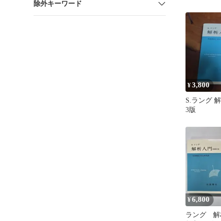
除外キーワード
3,800
¥
S.ラング 
3版
6,800
¥
ラング 解