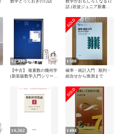
2
数学とっておきの12話
数学がおもしろくなる12
話 (岩波ジュニア新書
113) 片山 孝次_02
2,330
500
¥
¥
【中古】 複素数の幾何学
確率・統計入門 : 順列・
(新装版数学入門シリー
組合せから推測まで
ズ) / 片山孝次 / 岩波書店
6,562
404
¥
¥