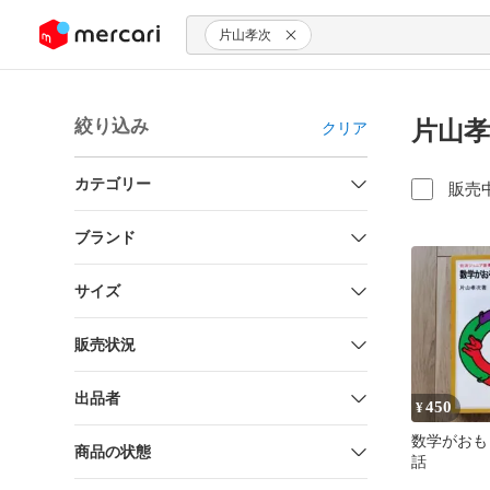
ンツにスキップ
片山孝次
絞り込み
片山孝
クリア
カテゴリー
販売
ブランド
サイズ
販売状況
出品者
450
¥
数学がおも
商品の状態
話