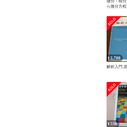
微分・積分入
ら微分方程
2,700
¥
解析入門,
550
¥