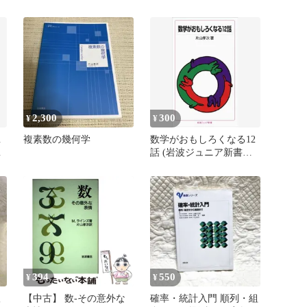
片山 孝次 / 岩波書店
2,300
300
¥
¥
１
複素数の幾何学
数学がおもしろくなる12
山
話 (岩波ジュニア新書
113)
394
550
¥
¥
版
【中古】 数-その意外な
確率・統計入門 順列・組