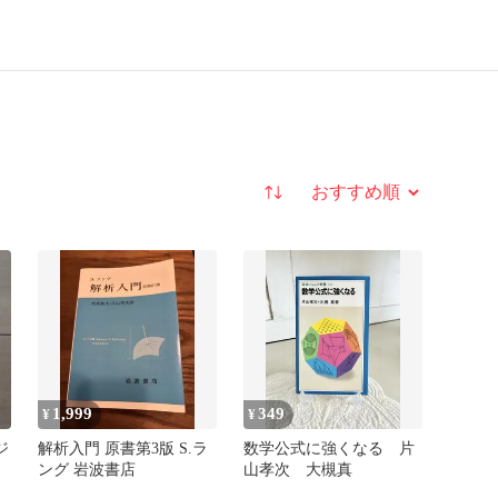
並び替え
1,999
349
¥
¥
ジ
解析入門 原書第3版 S.ラ
数学公式に強くなる 片
ング 岩波書店
山孝次 大槻真