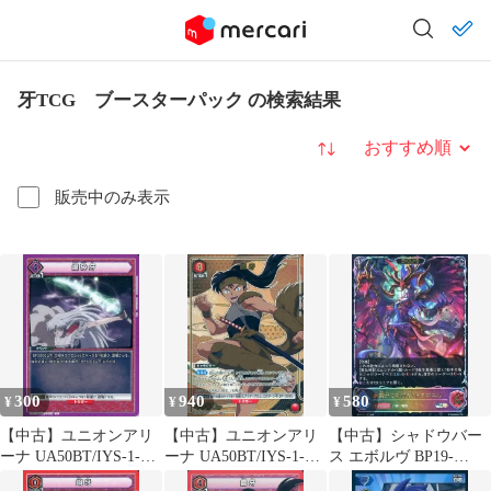
牙TCG ブースターパック の検索結果
並び替え
販売中のみ表示
300
940
580
¥
¥
¥
【中古】ユニオンアリ
【中古】ユニオンアリ
【中古】シャドウバー
ーナ UA50BT/IYS-1-
ーナ UA50BT/IYS-1-
ス エボルヴ BP19-
037[U]：爆砕牙
054[SR★]：(キラ)鋼牙
SL16[SL]：禁牙の執行