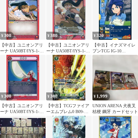
者・ドラズエル
300
380
320
¥
¥
¥
【中古】ユニオンアリ
【中古】ユニオンアリ
【中古】イナズマイレ
ーナ UA50BT/IYS-1-
ーナ UA50BT/IYS-1-
ブンTCG IG-10
053[C]：鋼牙
054[SR]：(キラ)鋼牙
046/65[FR]：雪村 豹牙
300
300
1,999
¥
¥
¥
【中古】ユニオンアリ
【中古】TCGファイア
UNION ARENA 犬夜叉
ーナ UA50BT/IYS-1-
ーエムブレム0 B09-
桔梗 鋼牙 カードセット
079[U]：鉄砕牙
076SR[SR]：王牙の後
継者 スクリミル