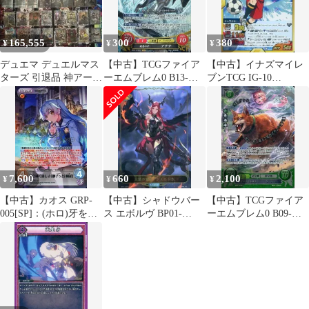
165,555
300
380
¥
¥
¥
デュエマ デュエルマス
【中古】TCGファイア
【中古】イナズマイレ
ターズ 引退品 神アート
ーエムブレム0 B13-
ブンTCG IG-10
他2300枚
073SR[SR]：報恩の牙
059/65[奇跡のVSレ
アテナ
ア]：雪村 豹牙
7,600
660
2,100
¥
¥
¥
【中古】カオス GRP-
【中古】シャドウバー
【中古】TCGファイア
005[SP]：(ホロ)牙を剥
ス エボルヴ BP01-
ーエムブレム0 B09-
く優しさ「獅子ヶ谷 桐
LD08：大望の竜牙・ジ
078R+[R+]：獣牙の少
花」(渡辺明夫金箔押し
ルニトラ
女指揮官 レテ
サイン入り)