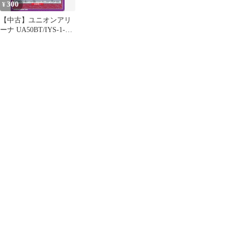
300
¥
【中古】ユニオンアリ
ーナ UA50BT/IYS-1-
036[U]：天生牙