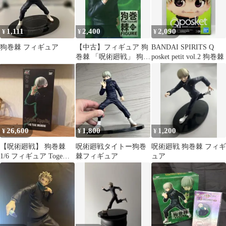
1,111
2,400
2,090
¥
¥
¥
狗巻棘 フィギュア
【中古】フィギュア 狗
BANDAI SPIRITS Q
巻棘 「呪術廻戦」 狗巻
posket petit vol.2 狗巻棘
棘フィギュア
26,600
1,800
1,200
¥
¥
¥
【呪術廻戦】 狗巻棘
呪術廻戦タイトー狗巻
呪術廻戦 狗巻棘 フィギ
1/6 フィギュア Toge
棘フィギュア
ュア
Inumaki