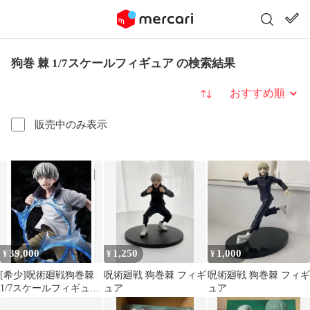
狗巻 棘 1/7スケールフィギュア の検索結果
並び替え
販売中のみ表示
39,000
1,250
1,000
¥
¥
¥
[希少]呪術廻戦狗巻棘
呪術廻戦 狗巻棘 フィギ
呪術廻戦 狗巻棘 フィギ
1/7スケールフィギュ
ュア
ュア
ア 完全受注生産