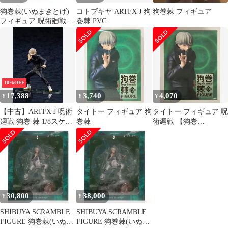
狗巻棘(いぬまきとげ)
コトブキヤ ARTFX J 狗
狗巻棘 フィギュア
フィギュア 呪術廻戦 プ
巻棘 PVC
ライズ(451447200) タイ
トー
10%OFF
17,388
3,740
4,070
¥
¥
¥
【中古】ARTFX J 呪術
タイトー フィギュア 狗
タイトー フィギュア 呪
廻戦 狗巻 棘 1/8スケー
巻棘
術廻戦 【狗巻
ル PVC製 塗装済み完成
棘/INUMAKI TOGE】
品 フィギュア PV050
30,800
38,000
¥
¥
SHIBUYA SCRAMBLE
SHIBUYA SCRAMBLE
FIGURE 狗巻棘(いぬま
FIGURE 狗巻棘(いぬま