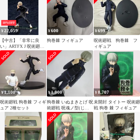
済み完成品
10%OFF
22,059
600
699
¥
¥
¥
【中古】「非常に良
狗巻棘 フィギュア
呪術廻戦 狗巻棘 フ
い」ARTFX J 呪術廻戦
ィギュア
狗巻 棘 1/8スケール
PVC製 塗装済み完成品
フィギュア PV050
1,100
1,000
8,707
¥
¥
¥
呪術廻戦 狗巻棘 フィギ
狗巻棘 いぬまきとげ 呪
未開封 タイトー 呪術廻
ュア 2種セット
術廻戦 呪魂ノ型(じゅ
戦 狗巻 棘 フィギュア
こんのかた) フィギュ
ア