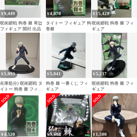
9,449
4,070
15,423
¥
¥
¥
呪術廻戦 狗巻 棘 룩업
タイトー フィギュア 狗
呪術廻戦 狗巻 棘 フィ
フィギュア 開封 出品
巻棘
ギュア
5,093
5,041
5,237
¥
¥
¥
在庫処分) 呪術廻戦 タ
狗巻 棘 一番くじ フィ
呪術廻戦 狗巻 棘 フィ
イトー 狗巻 棘 フィギ
ギュア
ギュア
ュア
4,520
9,680
1,500
¥
¥
¥