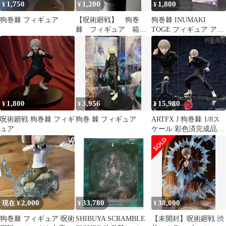
1,750
1,200
1,800
¥
¥
¥
狗巻棘 フィギュア
【呪術廻戦】 狗巻
狗巻棘 INUMAKI
棘 フィギュア 箱無
TOGE フィギュア アク
し
スタ 呪術廻戦 タイトー
1,800
3,956
15,980
¥
¥
¥
呪術廻戦 狗巻棘 フィギ
狗巻 棘 フィギュア
ARTFX J 狗巻棘 1/8ス
ュア
ケール 彩色済完成品フ
ィギュア 呪術廻戦 コト
ブキヤ 未開封正規品
2,000
33,780
38,000
現在 ¥
¥
¥
狗巻棘 フィギュア 呪術
SHIBUYA SCRAMBLE
【未開封】呪術廻戦 渋