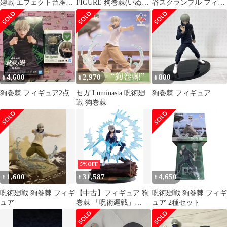
廻戦 エフェクト台座付
FIGURE 狗巻棘(いぬま
谷スクランブル フィギ
き
きとげ) 呪術廻戦 1/7 完
ュア 狗巻棘 1/7スケー
成品 フィギュア
ル
eStream/アルファサテラ
イト
4,600
2,970
800
¥
¥
¥
狗巻棘 フィギュア2点
セガ Luminasta 呪術廻
狗巻棘 フィギュア
戦 狗巻棘
5%OFF
1,600
31,587
4,650
¥
¥
¥
呪術廻戦 狗巻棘 フィギ
【中古】フィギュア 狗
呪術廻戦 狗巻棘 フィギ
ュア
巻棘 「呪術廻戦」
ュア 2種セット
SHIBUYA SCRAMBLE
FIGURE 1/7 PVC製塗装