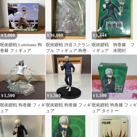
F:NEX 新品
3,000
36,000
1,444
¥
¥
¥
呪術廻戦 Luminasta 狗
呪術廻戦 渋谷スクラン
呪術廻戦 狗巻棘 フ
巻棘 フィギュア
ブル フィギュア 狗巻棘
ィギュア 未開封
1/7スケール
1,500
1,500
1,500
¥
¥
¥
呪術廻戦 狗巻棘 フィギ
呪術廻戦 狗巻棘 フィギ
呪術廻戦 狗巻棘 フィギ
ュア
ュア
ュア タイトー