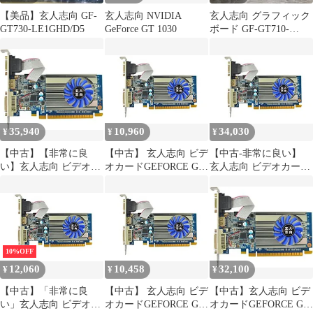
【美品】玄人志向 GF-
玄人志向 NVIDIA
玄人志向 グラフィック
GT730-LE1GHD/D5
GeForce GT 1030
ボード GF-GT710-
E1GB/HS
35,940
10,960
34,030
¥
¥
¥
【中古】【非常に良
【中古】 玄人志向 ビデ
【中古-非常に良い】
い】玄人志向 ビデオカ
オカードGEFORCE GT
玄人志向 ビデオカード
ードGEFORCE GT 710
710 ロープロファイル
GEFORCE GT 710 ロー
搭載 ロープロファイル
空冷FAN GF-GT710-
プロファイル 空冷FAN
空冷FAN GF-GT710-
E1GB/LP
GF-GT710-E1GB/LP
E1GB/LP
10%OFF
12,060
10,458
32,100
¥
¥
¥
【中古】「非常に良
【中古】 玄人志向 ビデ
【中古】玄人志向 ビデ
い」玄人志向 ビデオカ
オカードGEFORCE GT
オカードGEFORCE GT