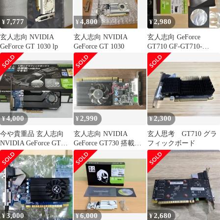
7,777
4,800
2,980
¥
¥
¥
玄人志向 NVIDIA
玄人志向 NVIDIA
玄人志向 GeForce
GeForce GT 1030 lp
GeForce GT 1030
GT710 GF-GT710-
E2GB/HS 箱付
4,000
2,990
2,300
¥
¥
¥
今や貴重品 玄人志向
玄人志向 NVIDIA
玄人思考 GT710 グラ
NVIDIA GeForce GT
GeForce GT730 搭載
フィックボード
730 おまけ付き
2GB
3,000
6,000
2,680
¥
¥
¥