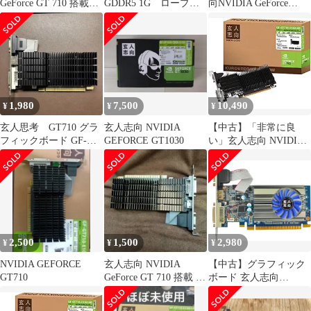
GeForce GT 710 搭載
GDDR5 1G ロープロ
向NVIDIA GeForce
2GB
ファイルグラボ
GT710 2GB
1,980
7,500
10,490
¥
¥
¥
玄人思考 GT710 グラ
玄人志向 NVIDIA
【中古】「非常に良
フィックボード GF-
GEFORCE GT1030
い」玄人志向 NVIDIA
GT710-E2GB/HS
GeForce GT 710 搭載 グ
ラフィックボード 1GB
GF-GT710-E1GB/HS
2,500
1,500
2,980
¥
¥
¥
NVIDIA GEFORCE
玄人志向 NVIDIA
【中古】グラフィック
GT710
GeForce GT 710 搭載 グ
ボード 玄人志向
ラフィックボード
NVIDIA GeForce GT710
搭載 グラフィックボー