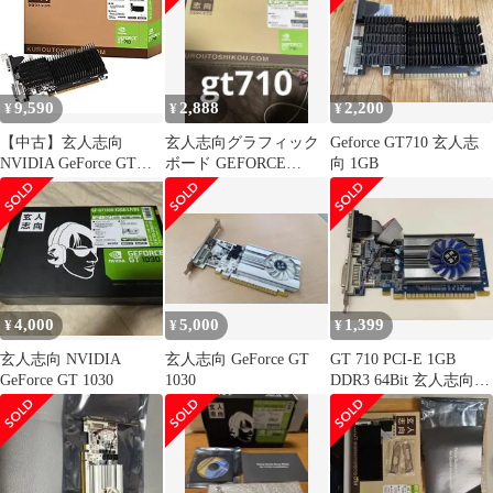
ド [GF-GT710-
E1GB/LP]
9,590
2,888
2,200
¥
¥
¥
【中古】玄人志向
玄人志向グラフィック
Geforce GT710 玄人志
NVIDIA GeForce GT
ボード GEFORCE
向 1GB
710 搭載 グラフィック
GT710
ボード 1GB GF-GT710-
E1GB/HS
4,000
5,000
1,399
¥
¥
¥
玄人志向 NVIDIA
玄人志向 GeForce GT
GT 710 PCI-E 1GB
GeForce GT 1030
1030
DDR3 64Bit 玄人志向
NVIDIA