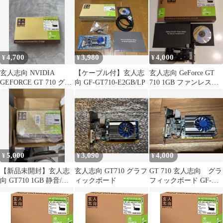
4,700
3,980
4,000
¥
¥
¥
玄人志向 NVIDIA
【ケーブル付】玄人志
玄人志向 GeForce GT
GEFORCE GT 710 グラ
向 GF-GT710-E2GB/LP
710 1GB ファンレス
フィックボード
【箱・説明書あり】
5,000
3,090
4,000
¥
¥
¥
【新品未開封】玄人志
玄人志向 GT710 グラフ
GT 710 玄人志向 グラ
向 GT710 1GB 静音/多
ィックボード
フィックボード GF-
画面/株デイトレ/自作
GT710-E1GB/LP
PC