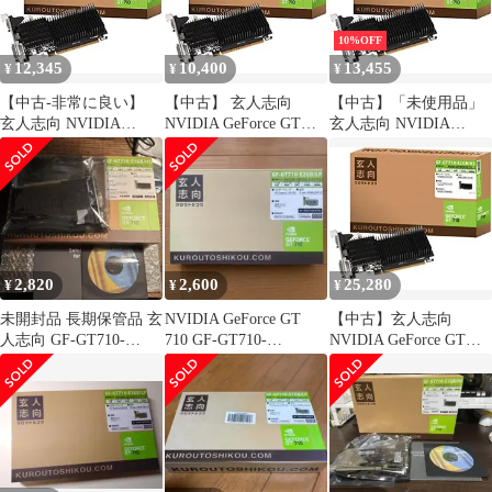
10%OFF
12,345
10,400
13,455
¥
¥
¥
【中古-非常に良い】
【中古】 玄人志向
【中古】「未使用品」
玄人志向 NVIDIA
NVIDIA GeForce GT
玄人志向 NVIDIA
GeForce GT 710 グラフ
710 グラフィックボー
GeForce GT 710 搭載 グ
ィックボード 1GB GF-
ド 1GB GF-GT710-
ラフィックボード 1GB
GT710-E1GB/HS
E1GB/HS
GF-GT710-E1GB/HS
2,820
2,600
25,280
¥
¥
¥
未開封品 長期保管品 玄
NVIDIA GeForce GT
【中古】玄人志向
人志向 GF-GT710-
710 GF-GT710-
NVIDIA GeForce GT
E1GB/HS ファンレス
E2GB/LP
710 搭載 グラフィック
ボード 2GB ヒートシン
ク GF-GT710-E2GB/HS