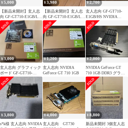
5,000
3,980
2,700
¥
¥
¥
【新品未開封】玄人志
【新品未開封】玄人志
玄人志向 GF-GT710-
向 GF-GT710-E1GB/LP
向 GF-GT710-E1GB/LP
E1GB/HS NVIDIA
グラフィックボード
グラフィックボード
GEFORCE
3,000
1,200
2,000
¥
¥
¥
玄人志向 グラフィック
玄人志向 NVIDIA
NVIDIA GeForce GT
ボード GF-GT710-
GeForce GT 710 1GB
710 1GB DDR3 グラフ
E1GB/HS
ィックボード
3,800
4,000
8,800
¥
¥
¥
s*k様 玄人志向 NVIDIA
玄人志向 GT730
新品未開封 3個玄人志