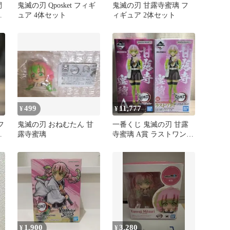
間
鬼滅の刃 Qposket フィギ
鬼滅の刃 甘露寺蜜璃 フ
ク
ュア 4体セット
ィギュア 2体セット
499
11,777
¥
¥
フ
鬼滅の刃 おねむたん 甘
一番くじ 鬼滅の刃 甘露
ト
露寺蜜璃
寺蜜璃 A賞 ラストワン
フィギュア 2点セット
1,900
3,280
¥
¥