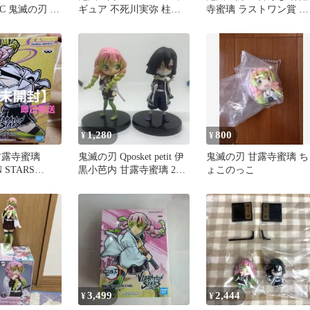
IC 鬼滅の刃 甘
ギュア 不死川実弥 柱稽
寺蜜璃 ラストワン賞 フ
フィギュア
古編
ィギュア
1,280
800
¥
¥
甘露寺蜜璃
鬼滅の刃 Qposket petit 伊
鬼滅の刃 甘露寺蜜璃 ち
N STARS
黒小芭内 甘露寺蜜璃 2体
ょこのっこ
セット
3,499
2,444
¥
¥