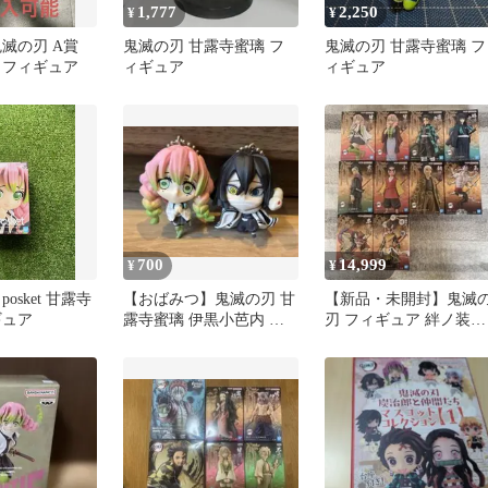
1,777
2,250
¥
¥
滅の刃 A賞
鬼滅の刃 甘露寺蜜璃 フ
鬼滅の刃 甘露寺蜜璃 フ
 フィギュア
ィギュア
ィギュア
700
14,999
¥
¥
posket 甘露寺
【おばみつ】鬼滅の刃 甘
【新品・未開封】鬼滅
ギュア
露寺蜜璃 伊黒小芭内 キ
刃 フィギュア 絆ノ装＆
ーホルダー 2点セット
鬼ノ装 10種セット