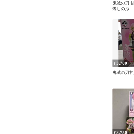
鬼滅の刃 
蝶しのぶ
GLITTER
フィギュア
3,700
¥
鬼滅の刃甘
3,750
¥