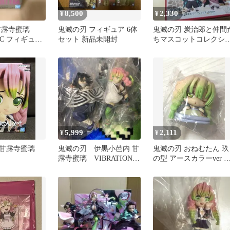
8,500
2,330
¥
¥
甘露寺蜜璃
鬼滅の刃 フィギュア 6体
鬼滅の刃 炭治郎と仲間
IC フィギュア
セット 新品未開封
ちマスコットコレクシ
未使用品）
ン 伊黒小芭内 甘露寺
璃
5,999
2,111
¥
¥
 甘露寺蜜璃
鬼滅の刃 伊黒小芭内 甘
鬼滅の刃 おねむたん 玖
露寺蜜璃 VIBRATION
の型 アースカラーver 
STARS
露寺蜜璃