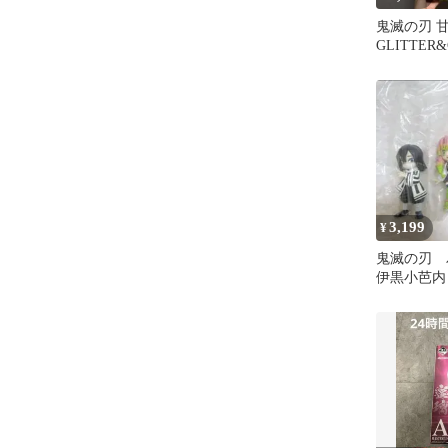
鬼滅の刃 
GLITTER
ぬーどるス
3,199
¥
鬼滅の刃
伊黒小芭内
璃 フィギ
ット