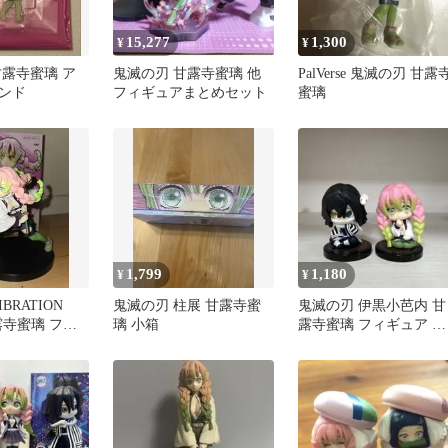
15,277
1,300
¥
¥
甘露寺蜜璃 ア
鬼滅の刃 甘露寺蜜璃 他
PalVerse 鬼滅の刃 甘露
ンド
フィギュアまとめセット
蜜璃
1,799
1,180
¥
¥
BRATION
鬼滅の刃 柱展 甘露寺蜜
鬼滅の刃 伊黒小芭内 甘
甘露寺蜜璃 フィ
璃 小箱
露寺蜜璃 フィギュア す
わらせ隊 2体セット