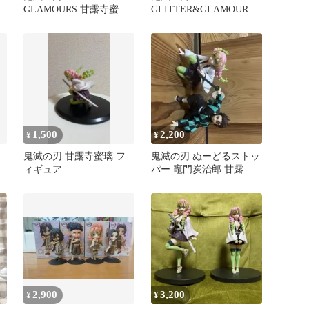
GLAMOURS 甘露寺蜜璃
GLITTER&GLAMOURS
フィギュア
甘露寺蜜璃 フィギュア
1,500
2,200
¥
¥
鬼滅の刃 甘露寺蜜璃 フ
鬼滅の刃 ぬーどるストッ
ィギュア
パー 竈門炭治郎 甘露寺
蜜璃 2体セット
2,900
3,200
¥
¥