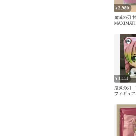
2,980
¥
鬼滅の刃 
MAXIMAT
（未開封＿
1,111
¥
鬼滅の刃
フィギュア