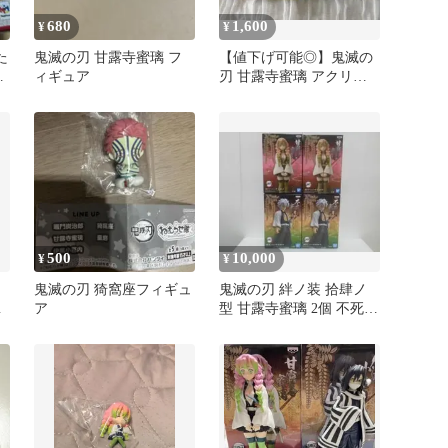
680
1,600
¥
¥
た
鬼滅の刃 甘露寺蜜璃 フ
【値下げ可能◎】鬼滅の
ョ
ィギュア
刃 甘露寺蜜璃 アクリル
蜜
スタンド 2個セット
500
10,000
¥
¥
鬼滅の刃 猗窩座フィギュ
鬼滅の刃 絆ノ装 拾肆ノ
甘
ア
型 甘露寺蜜璃 2個 不死川
実弥 2個 フィギュア