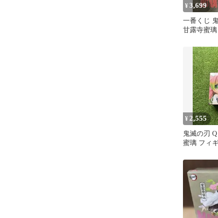
3,699
¥
一番くじ 鬼
甘露寺蜜璃
2,555
¥
鬼滅の刃 Q 
蜜璃 フィ