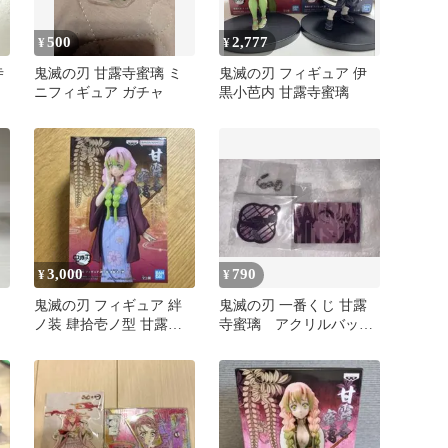
500
2,777
¥
¥
寺
鬼滅の刃 甘露寺蜜璃 ミ
鬼滅の刃 フィギュア 伊
ニフィギュア ガチャ
黒小芭内 甘露寺蜜璃
3,000
790
¥
¥
鬼滅の刃 フィギュア 絆
鬼滅の刃 一番くじ 甘露
ノ装 肆拾壱ノ型 甘露寺
寺蜜璃 アクリルバッジ
蜜璃
アクリルチャーム セット