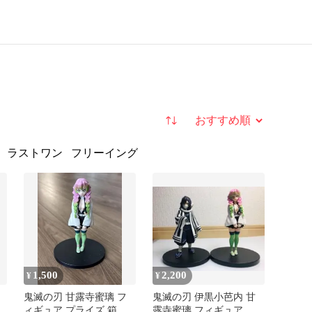
並び替え
ラストワン
フリーイング
1,500
2,200
¥
¥
鬼滅の刃 甘露寺蜜璃 フ
鬼滅の刃 伊黒小芭内 甘
ィギュア プライズ 箱な
露寺蜜璃 フィギュア 絆