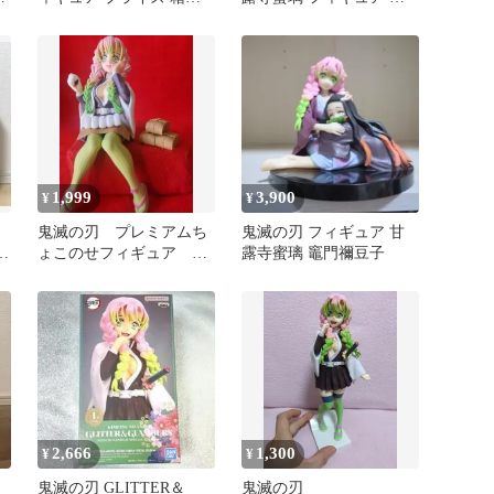
し
ノ装
1,999
3,900
¥
¥
・
鬼滅の刃 プレミアムち
鬼滅の刃 フィギュア 甘
胡
ょこのせフィギュア 甘
露寺蜜璃 竈門禰豆子
ギ
露寺蜜 恋柱 きめつ
2,666
1,300
¥
¥
鬼滅の刃 GLITTER＆
鬼滅の刃