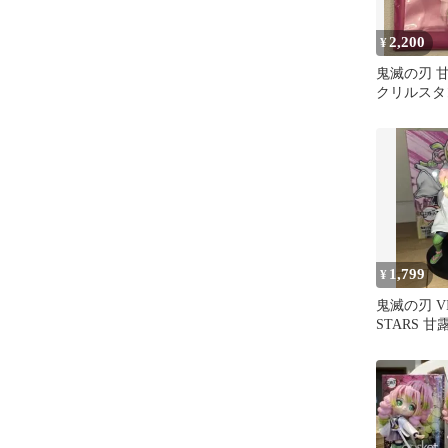
2,200
¥
鬼滅の刃 
クリルスタ
1,799
¥
鬼滅の刃 VI
STARS 
ギュア