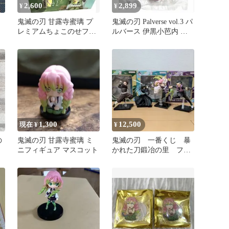
2,600
2,899
¥
¥
鬼滅の刃 甘露寺蜜璃 プ
鬼滅の刃 Palverse vol.3 パ
レミアムちょこのせフィ
ルバース 伊黒小芭内 甘
ギュア 箱付き
露寺蜜璃
1,300
12,500
現在 ¥
¥
の
鬼滅の刃 甘露寺蜜璃 ミ
鬼滅の刃 一番くじ 暴
ニフィギュア マスコット
かれた刀鍛冶の里 フィ
ギュア4体セット