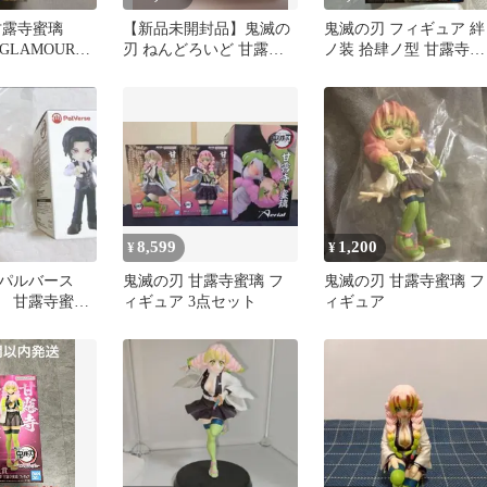
甘露寺蜜璃
【新品未開封品】鬼滅の
鬼滅の刃 フィギュア 絆
&GLAMOURS
刃 ねんどろいど 甘露寺
ノ装 拾肆ノ型 甘露寺蜜
トッパー
蜜璃 2217
璃 セピア
8,599
1,200
¥
¥
 パルバース
鬼滅の刃 甘露寺蜜璃 フ
鬼滅の刃 甘露寺蜜璃 フ
 甘露寺蜜
ィギュア 3点セット
ィギュア
ュア マスコ