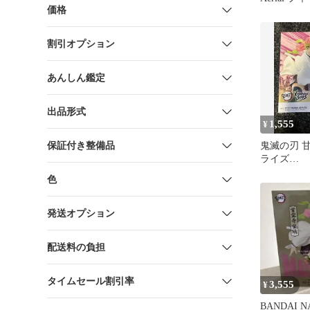
価格
割引オプション
あんしん鑑定
出品形式
1,555
¥
保証付き整備品
鬼滅の刃 
ライズ
VIBRATIO
色
ギュア
発送オプション
配送料の負担
タイムセール割引率
3,555
¥
BANDAI 