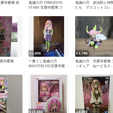
甘露寺蜜璃 胡
鬼滅の刃 VIBRATION
鬼滅の刃 炭治郎と仲
STARS 甘露寺蜜璃 フィ
たち マスコットコレ
&GLAMOURS
ギュア
ション【1】 伊黒小芭
内 甘露寺蜜璃
3,800
1,700
¥
¥
露寺蜜璃
一番くじ鬼滅の刃
鬼滅の刃 甘露寺蜜璃 
MASTERLISE甘露寺蜜璃
ィギュア ぬーどるス
フィギュア※箱無し※
ッパーフィギュア
21,666
2,200
¥
¥