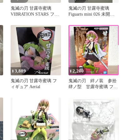
鬼滅の刃 甘露寺蜜璃
鬼滅の刃 甘露寺蜜璃
VIBRATION STARS フィ
Figuarts mini 026 未開封
ギュア
箱傷あり
3,889
2,200
¥
¥
鬼滅の刃 甘露寺蜜璃 フ
鬼滅の刃 絆ノ装 参拾
ィギュア Aerial
肆ノ型 甘露寺蜜璃 フィ
ギュア