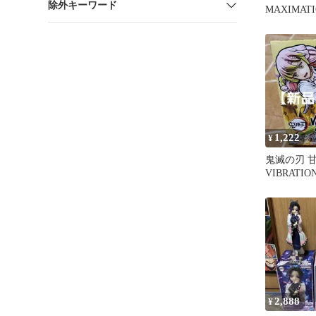
除外キーワード
MAXIMAT
露寺蜜璃 
1,222
¥
鬼滅の刃 
VIBRATIO
LIMITED
2,888
¥