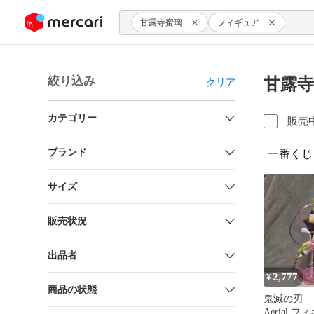
ンツにスキップ
甘露寺蜜璃
フィギュア
絞り込み
甘露寺
クリア
カテゴリー
販売
ブランド
一番くじ
サイズ
販売状況
出品者
2,777
¥
商品の状態
鬼滅の刃 
Aerial 