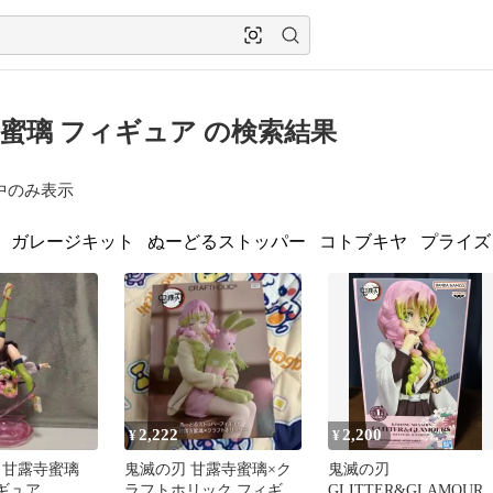
蜜璃 フィギュア の検索結果
中のみ表示
ガレージキット
ぬーどるストッパー
コトブキヤ
プライズ
2,222
2,200
¥
¥
甘露寺蜜璃
鬼滅の刃 甘露寺蜜璃×ク
鬼滅の刃
フィギュア
ラフトホリック フィギュ
GLITTER&GLAMOURS