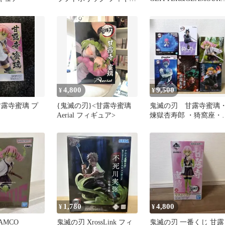
ア
甘露寺蜜璃 フィギュア
4,800
9,500
¥
¥
甘露寺蜜璃 プ
{鬼滅の刃}<甘露寺蜜璃
鬼滅の刃 甘露寺蜜璃
Aerial フィギュア>
煉獄杏寿郎 ・猗窩座・
NSTARS フィ
蝶しのぶ・炭治郎フィ
ュア
1,780
4,800
¥
¥
NAMCO
鬼滅の刃 XrossLink フィ
鬼滅の刃 一番くじ 甘露