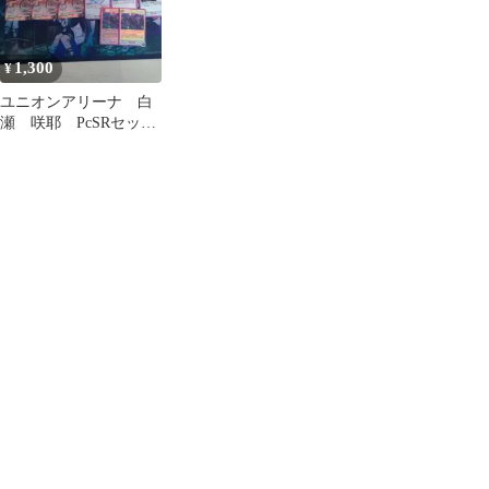
1,300
¥
ユニオンアリーナ 白
瀬 咲耶 PcSRセット
（オマケ・アンティー
カ）