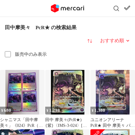
田中摩美々 PcR★ の検索結果
並び替え
販売中のみ表示
680
1,298
1,380
¥
¥
¥
シャニマス「田中摩
田中 摩美々(PcR★)
ユニオンアリーナ
美々」《024》PcR（プ
{紫}〈IMS-3-024〉[ブ
PcR★ 田中 摩美々 パラ
レシャスレア）４枚セ
ースターパック アイド
レル