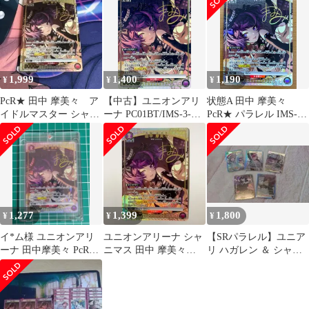
ット
ルマスター シャイニー
カラーズ 【UA04BT】]
ユニオンアリーナ
1,999
1,400
1,190
¥
¥
¥
PcR★ 田中 摩美々 ア
【中古】ユニオンアリ
状態A 田中 摩美々
イドルマスター シャイ
ーナ PC01BT/IMS-3-
PcR★ パラレル IMS-3-
ニーカラーズ ユニア
024[PcR★]：(キラ)田中
024 サイン アイマス ユ
リ
摩美々(アイドル金箔押
ニオンアリーナ ユニア
しサイン入り)
リ
1,277
1,399
1,800
¥
¥
¥
イ*ム様 ユニオンアリ
ユニオンアリーナ シャ
​【SRパラレル】ユニア
ーナ 田中摩美々 PcR★
ニマス 田中 摩美々
リ ハガレン ＆ シャニ
パラレル サイン シャニ
PcR★ 星1 パラレル
マス セット
マス