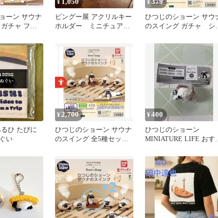
1,050
379
¥
¥
ョーン サウナ
ピングー展 アクリルキー
ひつじのショーン サウ
 ガチャ フィ
ホルダー ミニチュアラ
のスイング ガチャ シ
イフ田中達也
ーン
2,700
400
¥
¥
あるひ たびに
ひつじのショーン サウナ
ひつじのショーン
ぐい
のスイング 全5種セット
MINIATURE LIFE おす
コンプリート
のスイング