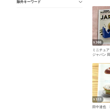
除外キーワード
シモ
300
¥
ミニチュア
ジャパン 
333
¥
田中達也 M