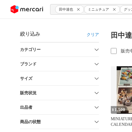
ンツにスキップ
田中達也
ミニュチュア
グッ
絞り込み
田中達
クリア
カテゴリー
販売
ブランド
サイズ
販売状況
出品者
1,500
¥
MINIATURE
商品の状態
CALENDAR
田中達也