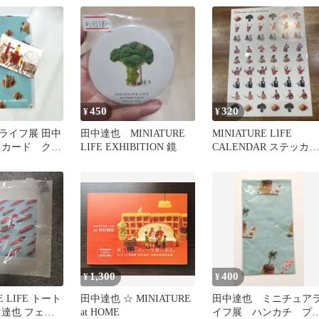
450
320
¥
¥
ライフ展 田中
田中達也 MINIATURE
MINIATURE LIFE
トカード クリ
LIFE EXHIBITION 鏡
CALENDAR ステッカー
田中達也
1,300
400
¥
¥
E LIFE トート
田中達也 ☆ MINIATURE
田中達也 ミニチュア
中達也 フェリ
at HOME
イフ展 ハンカチ プ