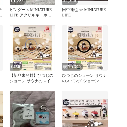
1,222
1,300
¥
¥
ナ
ピングー × MINIATURE
田中達也 ☆ MINIATURE
ョ
LIFE アクリルキーホル
LIFE
ダー
450
300
¥
現在 ¥
【新品未開封】ひつじの
ひつじのショーン サウナ
し
ショーン サウナのスイン
のスイング ショーン ガ
グ ショーン
チャ