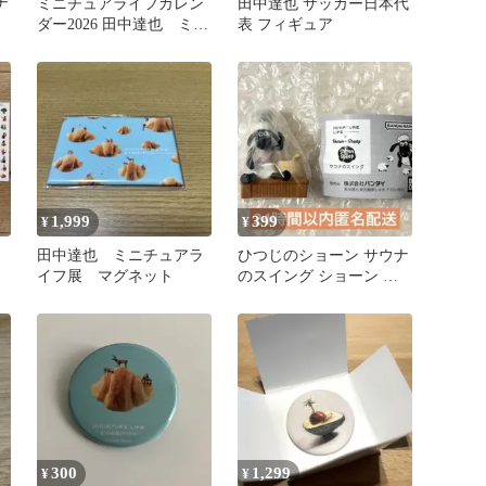
ナ
ミニチュアライフカレン
田中達也 サッカー日本代
ダー2026 田中達也 ミニ
表 フィギュア
クリアファイルのみ
1,999
399
¥
¥
田中達也 ミニチュアラ
ひつじのショーン サウナ
イフ展 マグネット
のスイング ショーン ガ
チャガチャ
300
1,299
¥
¥