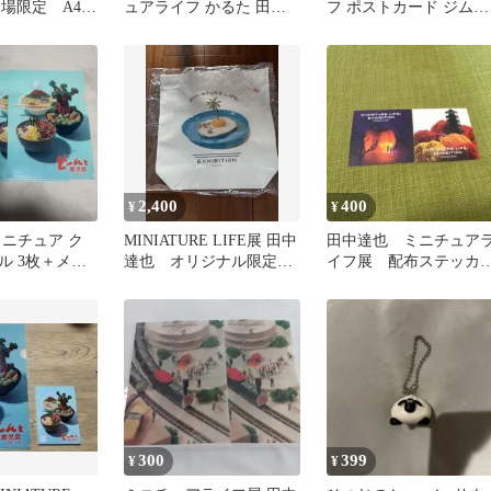
 会場限定 A4
ュアライフ かるた 田中
フ ポストカード ジム用
イル
達也 匿名発送
品
2,400
400
¥
¥
ミニチュア ク
MINIATURE LIFE展 田中
田中達也 ミニチュア
ル 3枚＋メモ
達也 オリジナル限定ト
イフ展 配布ステッカ
ートバッグ
セット 非売品 シー
300
399
¥
¥