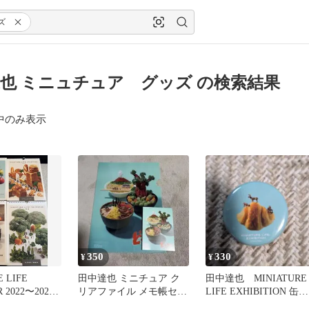
ズ
也 ミニュチュア グッズ の検索結果
中のみ表示
350
330
¥
¥
 LIFE
田中達也 ミニチュア ク
田中達也 MINIATURE
 2022〜2025
リアファイル メモ帳セッ
LIFE EXHIBITION 缶マ
ト
グネット