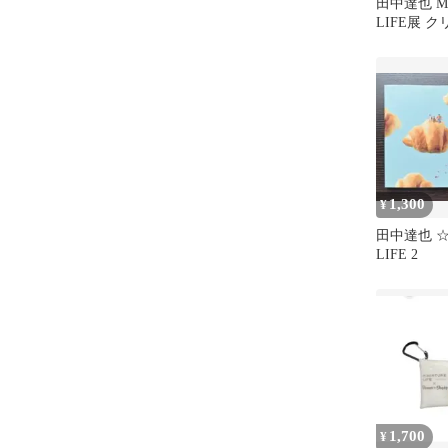
田中達也 MI
LIFE展 
メモ帳
1,300
¥
田中達也 ☆ 
LIFE 2
1,700
¥