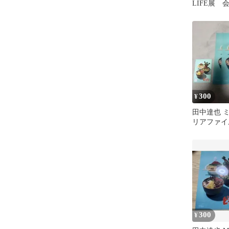
LIFE展
クリアファ
300
¥
田中達也 
リアファイ
帳セット
300
¥