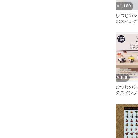
1,180
¥
ひつじのシ
のスイン
たまご 2
300
¥
ひつじのシ
のスイング
ーン