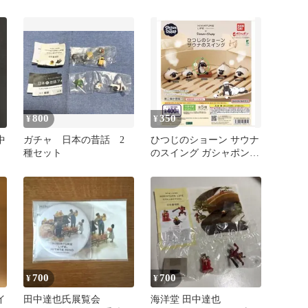
缶バッジ
800
350
¥
¥
中
ガチャ 日本の昔話 2
ひつじのショーン サウナ
種セット
のスイング ガシャポン
ショーン
700
700
¥
¥
イ
田中達也氏展覧会
海洋堂 田中達也