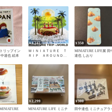
ン柄
1,242
350
¥
¥
トリップイン
ＭＩＮＩＡＴＵＲＥ Ｔ
MINIATURE LIFE展 田
田中達也 絵本
ＲＩＰ ＡＲＯＵＮＤ
達也 しおり
ＴＨＥ ＷＯＲＬＤ/小学
館/田中達也（ペーパーバ
ック）
2,299
300
¥
¥
INIATURE
MINIATURE LIFE ミニチ
田中達也 ミニチュアラ