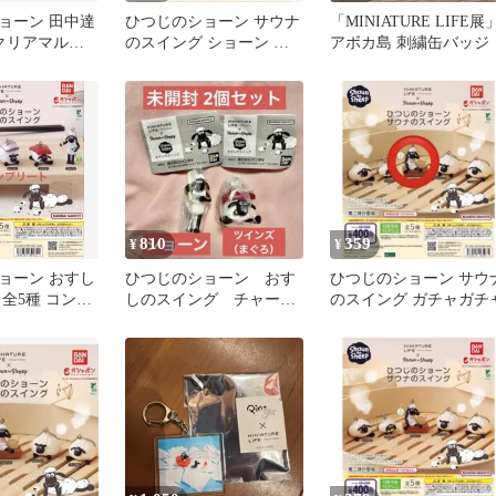
ョーン 田中達
ひつじのショーン サウナ
「MINIATURE LIFE展
 クリアマルチ
のスイング ショーン ガ
アボカ島 刺繍缶バッジ
司
チャ
810
359
¥
¥
ョーン おすし
ひつじのショーン おす
ひつじのショーン サウ
全5種 コンプ
しのスイング チャー
のスイング ガチャガチ
ム ガチャ カプセルト
イ