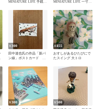
MINIATURE LIFE 手鏡
MINIATURE LIFE 一寸法
ミラー
師
300
455
¥
¥
ラ
田中達也氏の作品「新パ
おすしがあるひたびにで
ー
ン線」ポストカード 新
たスイング 大トロ
ル
品未開封
300
500
¥
¥