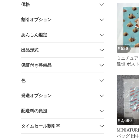
価格
割引オプション
あんしん鑑定
650
¥
出品形式
ミニチュア
達也 ポス
保証付き整備品
アファイル
色
発送オプション
配送料の負担
2,600
¥
タイムセール割引率
MINIATUR
バッグ 田