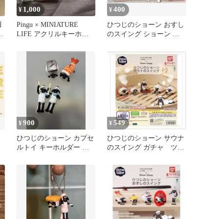
1,000
400
¥
¥
田
Pingu × MINIATURE
ひつじのショーン おすし
黒
LIFE アクリルキーホル
のスイング ショーン ガ
ダー ピングー展
チャ
900
549
¥
¥
ひつじのショーン カプセ
ひつじのショーン サウナ
ルトイ キーホルダー ガ
のスイング ガチャ ツイ
チャガチャ
ンズ