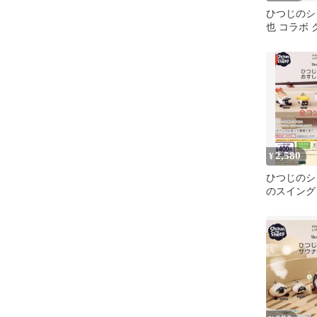
ひつじのシ
也 コラボ
ケース 寿
2,580
¥
ひつじのシ
のスイング 
リート