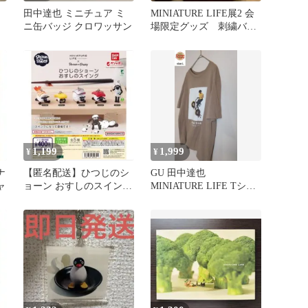
」
田中達也 ミニチュア ミ
MINIATURE LIFE展2 会
ニ缶バッジ クロワッサン
場限定グッズ 刺繍バッ
ジ アボカド
1,199
1,999
¥
¥
ナ
【匿名配送】ひつじのシ
GU 田中達也
ャ
ョーン おすしのスイング
MINIATURE LIFE Tシャ
2個セット
ツ L