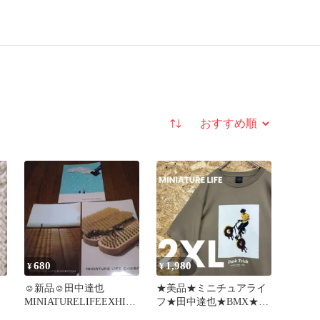
並び替え
680
1,980
¥
¥
☺新品☺田中達也
★美品★ミニチュアライ
MINIATURELIFEEXHIBI
フ★田中達也★BMX★T
TIONクリアファイル3枚
シャツ★2XL★送料無料