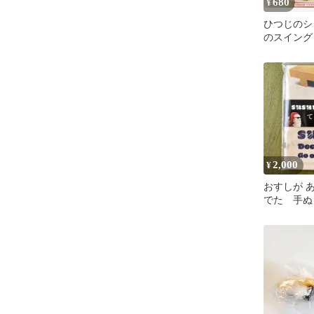
680
¥
ひつじのシ
のスイング
ギュア
2,000
¥
おすしが 
でた 手ぬ