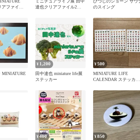
NIATURE
ミニチュアライフ展 田中
ひつじのショーン サウ
クリアファイル •
達也クリアファイル2枚
のスイング
セット
1,200
500
¥
¥
MINIATURE
田中達也 miniature life展
MINIATURE LIFE
ステッカー
CALENDAR ステッカー
3枚セット
400
850
¥
¥