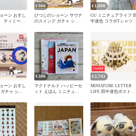
900
1,800
¥
¥
ョーン おすし
ひつじのショーン サウナ
GU ミニチュアライフ 
グ ティミー
のスイング ガチャ ショ
中達也 コラボTシャツ 
点セット
ーン2個 ミニブック付き
Sサイズ ピザ
5%OFF
300
2,743
¥
¥
ョーン おすし
マクドナルド ハッピーセ
MINIATURE LETTER
 ガチャ ショ
ット えほん ミニチュア
LIFE 田中達也ポストカ
トリップインジャパン 田
ードブック
中達也