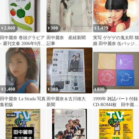
2,000
300
1,499
¥
¥
¥
田中麗奈 巻頭グラビア
田中麗奈 産経新聞
実写 ゲゲゲの鬼太郎 猫
- 週刊文春 2006年9月14
記事
娘 田中麗奈 缶バッジ
日号
未使用 当時物 袋付き
外袋あり
1,400
380
890
¥
¥
¥
田中麗奈 La Strada 写真
田中麗奈＆古川雄大
1999年 雑誌バート付録
集初版
新聞
CD-ROM4枚 田中麗奈
広末涼子 BART