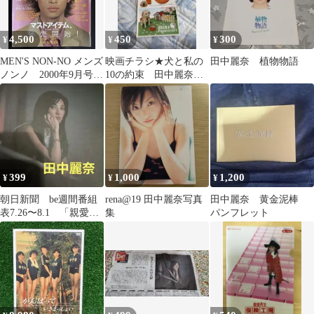
4,500
450
300
¥
¥
¥
MEN'S NON-NO メンズ
映画チラシ★犬と私の
田中麗奈 植物物語
ノンノ 2000年9月号
10の約束 田中麗奈
窪塚洋介
加瀬亮
399
1,000
1,200
¥
¥
¥
朝日新聞 be週間番組
rena@19 田中麗奈写真
田中麗奈 黄金泥棒
表7.26〜8.1 「親愛な
集
パンフレット
る夫へ」に主演 田中
麗奈