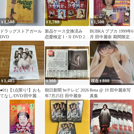
1,500
1,780
1,500
¥
¥
¥
ドラッグストアガール
新品ケース交換済み
BUBKA ブブカ 1999年6
DVD
恋愛検定 I・II DVD 2巻
月 田中麗奈 期間限定価
セット
格
1,485
300
800
¥
¥
現在 ¥
●01)【1点限り!】おも
朝日新聞 beテレビ 2026
Rena @ 19 田中麗奈写
てなし/DVD/田中麗奈/
年7月25日 田中麗奈
真集
ワン・ポーチェ/ジェ
イ・チャン/オリジナル
日台合作映画/TCED-
4201/A