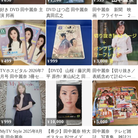
630
1,200
333
¥
¥
¥
好き DVD 田中麗奈 主
DVD はつ恋 田中麗奈
田中麗奈 新聞 映
演 邦画
真田広之
画 フライヤー ２点
セット
499
999
3,000
¥
¥
¥
TVホスピタル 2026年7
【DVD】 山桜 / 藤沢周
田中麗奈【切り抜き／
月号 田中麗奈 3冊セッ
平 原作/ 東山紀之 田中
表紙含めて計42ページ
ト
麗奈 / 時代劇
＋パンフレット、リー
フレット計４冊】
999
10,000
5,000
¥
¥
¥
MyTV Style 2025年8月
【希少】田中麗奈 特大
田中麗奈 テレビ雑
号 田中麗奈
ポスター B2サイズ フ
誌 写真集 雑誌21冊