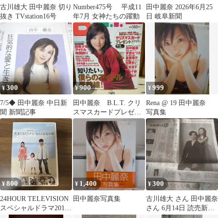
古川雄大 田中麗奈 切り
Number475号 平成11
田中麗奈 2026年6月25
抜き TVstation16号
年7月 女神たちの躍動
日 岐阜新聞
300
900
999
¥
¥
¥
7/5◆ 田中麗奈 中日新
田中麗奈 B.L.T. クリ
Rena @ 19 田中麗奈
聞 新聞記事
スマスカードプレゼン
写真集
ト号
800
1,400
300
¥
¥
¥
24HOUR TELEVISION
田中麗奈写真集
古川雄大 さん 田中麗奈
スペシャルドラマ2011
さん 6月14日 読売新聞
生きてるだけでな…
朝刊