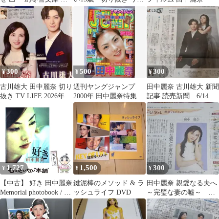
画化 田中麗奈 感動 サ
ル制服姿 超貴重 入手
スペンス
不可能
300
500
300
¥
¥
¥
古川雄大 田中麗奈 切り
週刊ヤングジャンプ
田中麗奈 古川雄大 新聞
抜き TV LIFE 2026年 7
2000年 田中麗奈特集 42
記事 読売新聞 6/14
月10日号
号
1,727
1,500
300
¥
¥
¥
【中古】 好き 田中麗奈
鍵泥棒のメソッド & ラ
田中麗奈 親愛なる夫へ
Memorial photobook / 中
ッシュライフ DVD
～完璧な妻の嘘～ 新
村和孝 / 音楽専科社
聞記事 即日発送