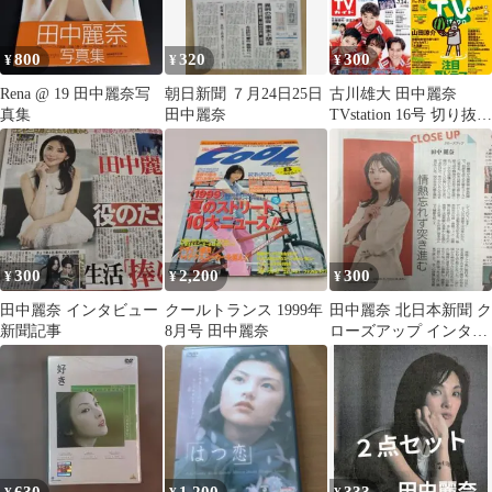
800
320
300
¥
¥
¥
Rena @ 19 田中麗奈写
朝日新聞 ７月24日25日
古川雄大 田中麗奈
真集
田中麗奈
TVstation 16号 切り抜き
②
300
2,200
300
¥
¥
¥
田中麗奈 インタビュー
クールトランス 1999年
田中麗奈 北日本新聞 ク
新聞記事
8月号 田中麗奈
ローズアップ インタビ
ュー 写真 記事 コレク
ション