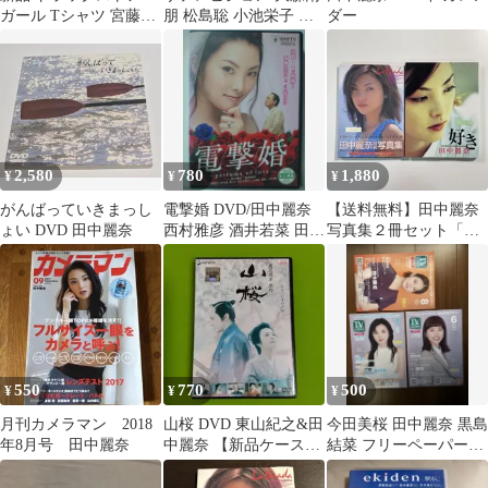
ガール Tシャツ 宮藤官
朋 松島聡 小池栄子 田
ダー
九郎 田中麗奈 00S
中麗奈 奥智哉 亀梨和也
2,580
780
1,880
¥
¥
¥
がんばっていきまっし
電撃婚 DVD/田中麗奈
【送料無料】田中麗奈
ょい DVD 田中麗奈
西村雅彦 酒井若菜 田中
写真集２冊セット「La
美保 柳下大 リカヤ・ス
Strada」「好き」
プナー
550
770
500
¥
¥
¥
月刊カメラマン 2018
山桜 DVD 東山紀之&田
今田美桜 田中麗奈 黒島
年8月号 田中麗奈
中麗奈 【新品ケース交
結菜 フリーペーパー
換済】
TVホスピタル クロス
ロード