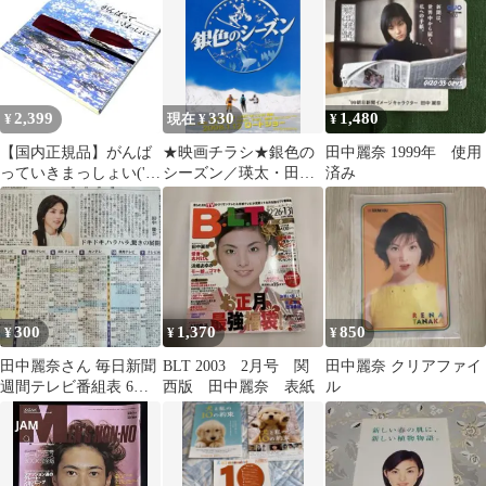
っと
2,399
330
1,480
¥
現在 ¥
¥
【国内正規品】がんば
★映画チラシ★銀色の
田中麗奈 1999年 使用
っていきまっしょい('98
シーズン／瑛太・田中
済み
フジテレビジョン)
麗奈 ver1（送料込み）
DVD
300
1,370
850
¥
¥
¥
田中麗奈さん 毎日新聞
BLT 2003 2月号 関
田中麗奈 クリアファイ
週間テレビ番組表 6月
西版 田中麗奈 表紙
ル
2p日掲載