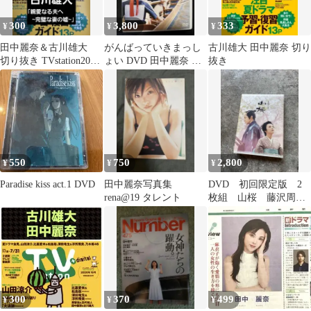
300
3,800
333
¥
¥
¥
田中麗奈＆古川雄大
がんばっていきまっし
古川雄大 田中麗奈 切り
切り抜き TVstation2026
ょい DVD 田中麗奈 状
抜き
年16号
態良好 非レンタル
セル商品
550
750
2,800
¥
¥
¥
Paradise kiss act.1 DVD
田中麗奈写真集
DVD 初回限定版 2
rena@19 タレント
枚組 山桜 藤沢周平
原作 田中麗奈 東山
紀之
300
370
499
¥
¥
¥