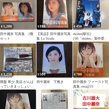
1,200
888
450
¥
¥
¥
田中麗奈 写真集 2冊
【美品】田中麗奈写真
ekiden[駅伝]
セット
集 La Strada
('00『ekiden』製作委員
会) M7
3,250
500
700
¥
¥
¥
廃盤 希少 美品 がんば
田中麗奈 下敷き
田中麗奈 ファースト写
っていきまっしょい
真集 rena@19
DVD 邦画 磯村一路監
督 田中麗奈