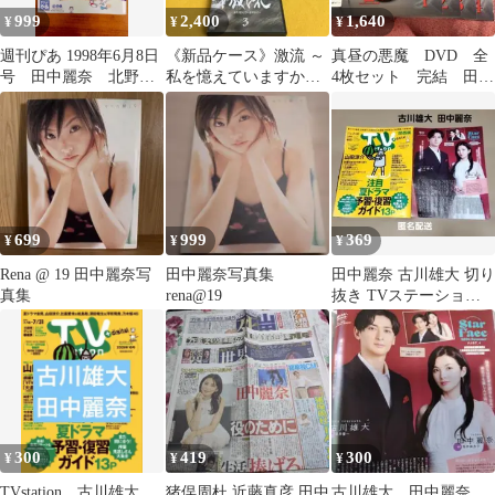
999
2,400
1,640
¥
¥
¥
週刊ぴあ 1998年6月8日
《新品ケース》激流 ～
真昼の悪魔 DVD 全
号 田中麗奈 北野井
私を憶えていますか？
4枚セット 完結 田中
子
DVD 全3巻完結セット
麗奈 遠藤周作 レン
田中麗奈
タルリユース
699
999
369
¥
¥
¥
Rena @ 19 田中麗奈写
田中麗奈写真集
田中麗奈 古川雄大 切り
真集
rena@19
抜き TVステーション
関西版
300
419
300
¥
¥
¥
TVstation 古川雄大
猪俣周杜 近藤真彦 田中
古川雄大 田中麗奈