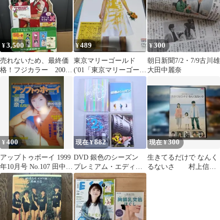
3,500
489
300
¥
¥
¥
売れないため、最終価
東京マリーゴールド
朝日新聞7/2・7/9古川雄
格！フジカラー 2002
('01「東京マリーゴール
大田中麗奈
ポストカード 田中麗
ド」製作委員会)
奈
400
882
300
¥
現在 ¥
現在 ¥
アップトゥボーイ 1999
DVD 銀色のシーズン
生きてるだけで なんく
年10月号 No.107 田中麗
プレミアム・エディシ
るないさ 村上信五/
奈 UP to boy
ョン 永山瑛太 田中麗奈
田中麗奈 レンタル
玉山鉄二
落ちDVD