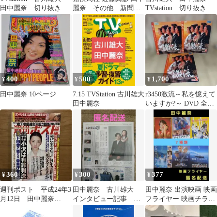
田中麗奈 切り抜き
麗奈 その他 新聞記
TVstation 切り抜き
事
400
500
1,700
¥
¥
¥
田中麗奈 10ページ
7.15 TVStation 古川雄大
r3450激流～私を憶えて
田中麗奈
いますか?～ DVD 全3
巻 全巻 田中麗奈 桐谷
健太
360
300
377
¥
¥
¥
週刊ポスト 平成24年3
田中麗奈 古川雄大
田中麗奈 出演映画 映画
月12日 田中麗奈
インタビュー記事 令
フライヤー 映画チラシ
AKB48 前田敦子特集
和8年6月14日 よみほ
７種類計７０枚