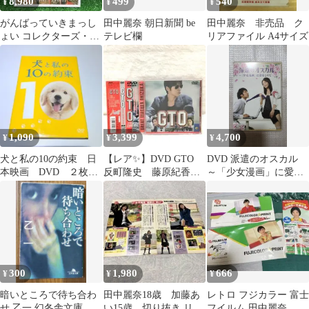
8,980
499
540
¥
¥
¥
がんばっていきまっし
田中麗奈 朝日新聞 be
田中麗奈 非売品 ク
ょい コレクターズ・エ
テレビ欄
リアファイル A4サイズ
ディション DVD 田中
麗奈 【即納】
1,090
3,399
4,700
¥
¥
¥
犬と私の10の約束 日
【レア✨】DVD GTO
DVD 派遣のオスカル
本映画 DVD ２枚
反町隆史 藤原紀香
～「少女漫画」に愛を
組 田中麗奈
田中麗奈
こめて
300
1,980
666
¥
¥
¥
暗いところで待ち合わ
田中麗奈18歳 加藤あ
レトロ フジカラー 富士
せ 乙一 幻冬舎文庫 映
い15歳 切り抜き リア
フイルム 田中麗奈