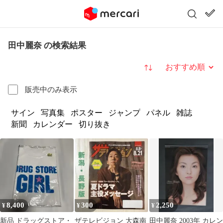
田中麗奈 の検索結果
並び替え
販売中のみ表示
サイン
写真集
ポスター
ジャンプ
パネル
雑誌
新聞
カレンダー
切り抜き
8,400
300
2,250
¥
¥
¥
新品 ドラッグストア・
ザテレビジョン 大森南
田中麗奈 2003年 カレン