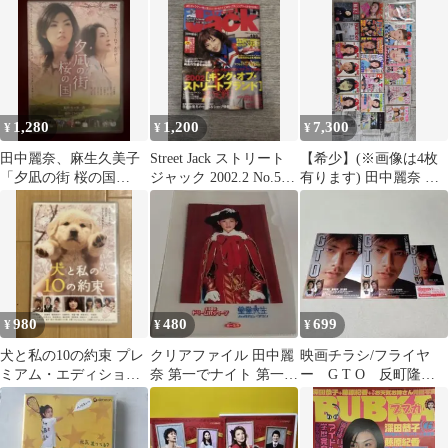
1,280
1,200
7,300
¥
¥
¥
田中麗奈、麻生久美子
Street Jack ストリート
【希少】(※画像は4枚
「夕凪の街 桜の国
ジャック 2002.2 No.57
有ります) 田中麗奈 雑
('07）」セル版DVD
田中麗奈
誌、クリアファイル
等、まとめ売り
980
480
699
¥
¥
¥
犬と私の10の約束 プレ
クリアファイル 田中麗
映画チラシ/フライヤ
ミアム・エディショ
奈 第一でナイト 第一生
ー G T O 反町隆史/
ン DVD2枚組
命 A4
藤原紀香/田中麗奈