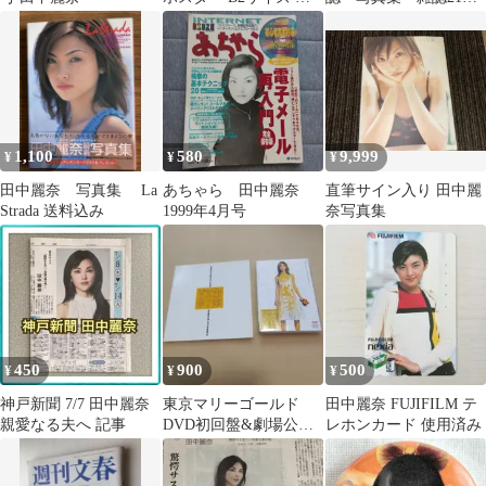
ジカラー販促用
2000年頃
1,100
580
9,999
¥
¥
¥
田中麗奈 写真集 La
あちゃら 田中麗奈
直筆サイン入り 田中麗
Strada 送料込み
1999年4月号
奈写真集
450
900
500
¥
¥
¥
神戸新聞 7/7 田中麗奈
東京マリーゴールド
田中麗奈 FUJIFILM テ
親愛なる夫へ 記事
DVD初回盤&劇場公開
レホンカード 使用済み
時パンフレットセット
田中麗奈