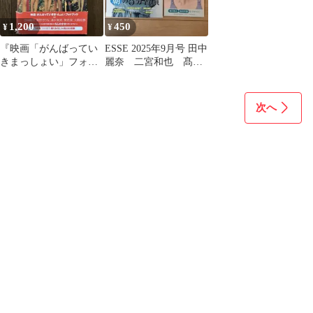
1,200
450
¥
¥
『映画「がんばってい
ESSE 2025年9月号 田中
きまっしょい」フォト
麗奈 二宮和也 髙地
ブック 伊予東高校女
優吾
子ボート部漕艇日誌』
次へ