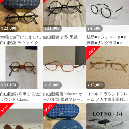
23,000
21,000
4,580
¥
¥
¥
大幅に値下げしました/
白山眼鏡 丸型 黒縁
新品■アンティーク■丸
白山眼鏡 ラウンド クラ
眼鏡■サングラス■メガ
シック round classic
ネ■ラウンド■レトロ■
ゴールド
33,174
10,800
15,000
¥
¥
¥
白山眼鏡 (하쿠산 간쇼)
白山眼鏡店 hakusan オ
ゴールド ラウンドフレ
ラウンド Classic
ーバル型 眼鏡フレーム
ーム メガネ白山眼鏡生
メガネ
産中止希少