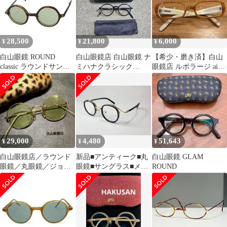
28,500
21,800
6,000
¥
¥
¥
白山眼鏡 ROUND
白山眼鏡店 白山眼鏡 ナ
【希少・磨き済】白山
classic ラウンドサング
ミハナクラシック
眼鏡店 ルポラージ aiko
ラス ブラウン×ブラッ
ROUND メガネ サング
着用モデル レアセルフ
ク
ラス
レーム
29,000
4,480
51,643
¥
¥
¥
白山眼鏡店／ラウンド
新品■アンティーク■丸
白山眼鏡 GLAM
眼鏡／丸眼鏡／ジョン
眼鏡■サングラス■メガ
ROUND
レノン／ヴィンテージ
ネ■ラウンド■レトロ■
ゴールドB