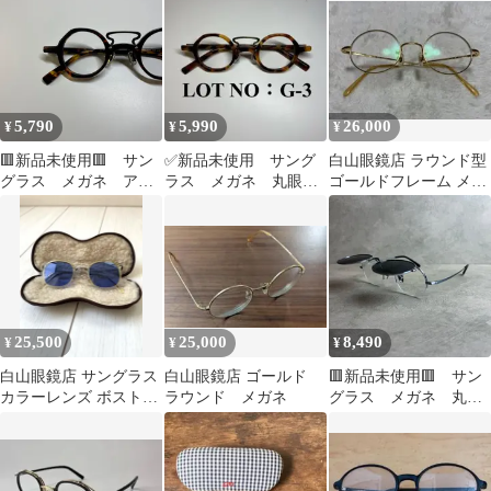
5,790
5,990
26,000
¥
¥
¥
🟥新品未使用🟥 サン
✅新品未使用 サング
白山眼鏡店 ラウンド型
グラス メガネ アイ
ラス メガネ 丸眼
ゴールドフレーム メガ
ウェア フレンチヴィ
鏡 ラウンド ブラウ
ネ
ンテージ ラウンド
ンデミ G
丸メガネ 丸眼鏡 ボ
ストン レトロ べっ
甲 べっこう ブラウ
ンデミ メンズ レデ
ィース ユニセック
25,500
25,000
8,490
¥
¥
¥
ス G-2
白山眼鏡店 サングラス
白山眼鏡店 ゴールド
🟥新品未使用🟥 サン
カラーレンズ ボストン
ラウンド メガネ
グラス メガネ 丸メ
ラウンドメタル メガネ
ガネ ラウンド 跳ね
上げ式 フリップアッ
プ アンティーク レ
トロ シルバー ブラ