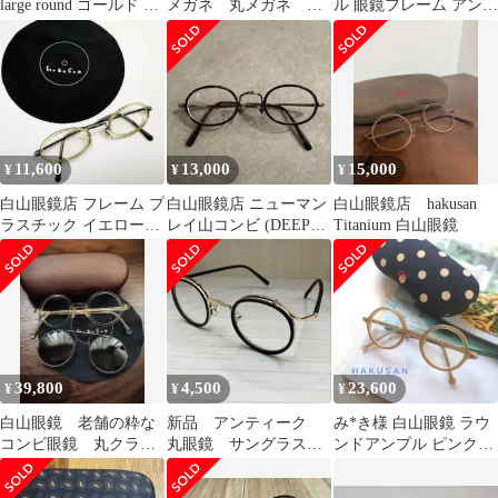
large round ゴールド ラ
メガネ 丸メガネ ラ
ル 眼鏡フレーム アンテ
ウンド 丸
ウンド 跳ね上げ式
ィークジョンレノン 未
フリップアップ J2
使用
11,600
13,000
15,000
¥
¥
¥
白山眼鏡店 フレーム プ
白山眼鏡店 ニューマン
白山眼鏡店 hakusan
ラスチック イエロー
レイ山コンビ (DEEP
Titanium 白山眼鏡
OVAL 度入り
OVAL)ラウンドメガネ
39,800
4,500
23,600
¥
¥
¥
白山眼鏡 老舗の粋な
新品 アンティーク
み*き様 白山眼鏡 ラウ
コンビ眼鏡 丸クラシ
丸眼鏡 サングラス
ンドアンプル ピンクジ
ックとクリップオン
メガネ ラウンド レ
ンジャー ケース付き
粋なキハクフレーム
トロ ゴールド
Kunel