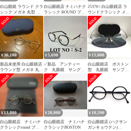
白山眼鏡 ラウンド クラ
白山眼鏡店 ナミハナク
25376✨白山眼鏡店 ラ
シック メガネ 丸型 ケ
ラシック ROUND ブラ
ウンドクラシック メガ
ース付き
ウン ラウンド
ネ 眼鏡 ブラック
36,100
5,690
15,000
¥
¥
¥
新品未使用 白山眼鏡店
✅新品 アンティー
白山眼鏡店 ボストン
ラウンド型 メガネ 丸眼
ク 丸眼鏡 サングラ
型 丸眼鏡 サンプラ
鏡 縄手テンプル
ス メガネ ラウン
チナ 日本製 度な
ド レトロ ゴール
し
ド S
13,800
20,000
18,590
¥
¥
¥
白山眼鏡店 ナミハナ
白山眼鏡店 ナミハナ
白山眼鏡店 (ハクサン
クラシックround ブラ
クラシックBOSTON
ガンキョウテン)