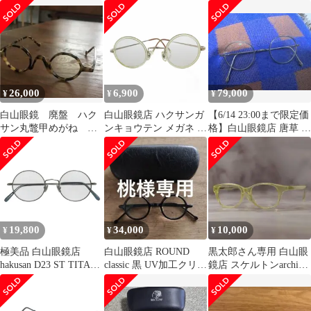
ウン 丸メガネ
ROUND classic ラウン
ドクラシック メガネ サ
ングラス ブラック 度入
り
26,000
6,900
79,000
¥
¥
¥
白山眼鏡 廃盤 ハク
白山眼鏡店 ハクサンガ
【6/14 23:00まで限定価
サン丸鼈甲めがね 度
ンキョウテン メガネ ア
格】白山眼鏡店 唐草 純
あり付属品なし
イウェア 度入り 丸眼鏡
銀ラウンド眼鏡
白 ホワイト /FF
19,800
34,000
10,000
¥
¥
¥
極美品 白山眼鏡店
白山眼鏡店 ROUND
黒太郎さん専用 白山眼
hakusan D23 ST TITAN
classic 黒 UV加工クリア
鏡店 スケルトンarchive
LARGE ROUND チタン
レンズ交換済 丸眼鏡
y2k レトロ メガネ
ラウンド 眼鏡 メガネ
サングラス