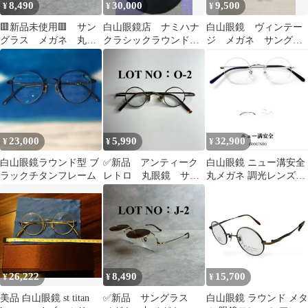
8,490
30,000
9,500
¥
¥
¥
🟥新品未使用🟥 サン
白山眼鏡店 ナミハナ
白山眼鏡 ヴィンテー
グラス メガネ 丸メ
クラシックラウンド
ジ メガネ サングラ
ガネ ラウンド 跳ね
（各部位サイズ詳細に
ス
上げ式 フリップアッ
記載）
プ レトロ アンティ
ーク ブラウンデミ
べっ甲 メンズ レデ
ィース ユニセック
ス J-2
23,000
5,990
32,900
¥
¥
¥
白山眼鏡ラウンド型 ブ
✅新品 アンティーク
白山眼鏡 ニュー溝安全
ラックチタンフレーム
レトロ 丸眼鏡 サン
丸メガネ 調光レンズ
グラス ラウンド ゴ
JINS ケース付 日本製
ールド ブラウンデミ
26,222
8,490
15,700
¥
¥
¥
美品 白山眼鏡 st titan
✅新品 サングラス
白山眼鏡 ラウンド メタ