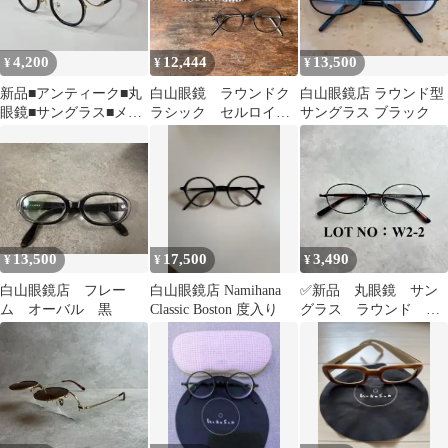
ック メンズ レディ
ース ユニセックス
J-1
4,200
12,444
13,500
¥
¥
¥
新品■アンティーク■丸
白山眼鏡 ラウンドク
白山眼鏡店 ラウンド型
眼鏡■サングラス■メガ
ラシック セルロイ
サングラス ブラック
ネ■ラウンド■レトロ■
ド 日本製 丸メガ
ゴールドC
ネ ブラック アメト
ラ
13,500
17,500
3,490
¥
¥
¥
白山眼鏡店 フレー
白山眼鏡店 Namihana
✅新品 丸眼鏡 サン
ム オーバル 黒
Classic Boston 度入り
グラス ラウンド オ
ーバル ブラック ブ
ラウンデミ W2