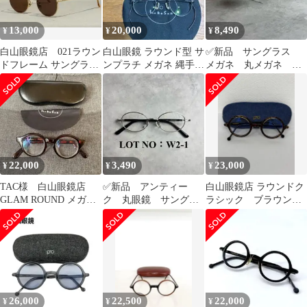
13,000
20,000
8,490
¥
¥
¥
白山眼鏡店 021ラウン
白山眼鏡 ラウンド型 サ
✅新品 サングラス
ドフレーム サングラス
ンプラチ メガネ 縄手
メガネ 丸メガネ ラ
ゴールド ブラウンレン
ボストンタイプ
ウンド 跳ね上げ式
ズ
フリップアップ J1
22,000
3,490
23,000
¥
¥
¥
TAC様 白山眼鏡店
✅新品 アンティー
白山眼鏡店 ラウンドク
GLAM ROUND メガネ
ク 丸眼鏡 サングラ
ラシック ブラウン
ブラウン 度入り6.0
ス ラウンド オーバ
鼈甲カラー 度なし
ル シルバー W2
26,000
22,500
22,000
¥
¥
¥