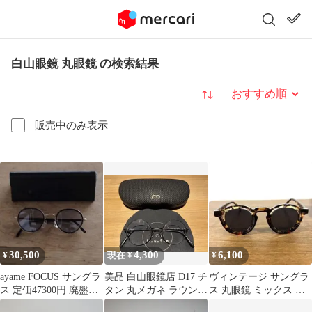
白山眼鏡 丸眼鏡 の検索結果
並び替え
販売中のみ表示
30,500
4,300
6,100
¥
現在 ¥
¥
ayame FOCUS サングラ
美品 白山眼鏡店 D17 チ
ヴィンテージ サングラ
ス 定価47300円 廃盤カ
タン 丸メガネ ラウンド
ス 丸眼鏡 ミックス オ
ラー 丸眼鏡
ブラック 日本製
ーバル