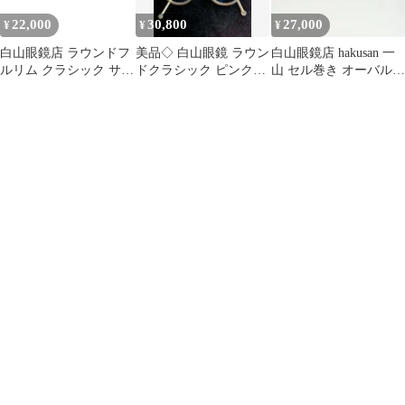
22,000
30,800
27,000
¥
¥
¥
白山眼鏡店 ラウンドフ
美品◇ 白山眼鏡 ラウン
白山眼鏡店 hakusan 一
ルリム クラシック サン
ドクラシック ピンクジ
山 セル巻き オーバル型
グラス スケルトン イエ
ンジャー 強度近視
眼鏡フレーム メガネ
ロー系
kunal