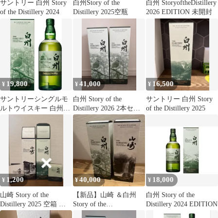
サントリー 白州 Story
白州Story of the
白州 StoryoftheDistillery
of the Distillery 2024
Distillery 2025空瓶
2026 EDITION 未開封
19,800
41,000
16,500
¥
¥
¥
サントリーシングルモ
白州 Story of the
サントリー 白州 Story
ルトウイスキー 白州
Distillery 2026 2本セッ
of the Distillery 2025
Story of the Distillery
ト
2026 化粧箱入 [ ウイス
キー 日本 700ml ]
1,200
40,000
18,000
¥
¥
¥
山崎 Story of the
【新品】山崎 ＆白州
白州 Story of the
Distillery 2025 空箱 冊
Story of the
Distillery 2024 EDITION
子
Distillery2026