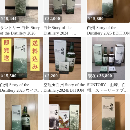
19,444
32,000
15,800
¥
¥
¥
サントリー 白州 Story
白州Story of the
白州 Story of the
of the Distillery 2026
Distillery 2024
Distillery 2025 EDITION
SUNTORY
15,500
2,200
36,800
¥
¥
現在 ¥
白州 Story of the
空瓶★白州 Story of the
SUNTORY 山崎、白
Distillery 2025 ウイスキ
Distillery2024EDITION
州、ストーリーオブデ
ー
ィスティラリー2024