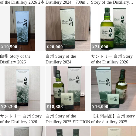
of the Distillery 2026 2本
Distillery 2024 700ml
Story of the Distillery
未開封 箱あり
2025
19,500
20,000
21,000
¥
¥
¥
白州 Story of the
白州 Story of the
サントリー 白州 Story
Distillery 2026
Distillery 2024
of the Distillery 2026
20,300
18,888
16,000
¥
¥
¥
サントリー 白州 Story
白州 Story of the
【未開封品】白州 story
of the Distillery 2026
Distillery 2025 EDITION
of the distillery 2025 箱
付