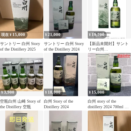
15,000
21,000
19,700
現在 ¥
¥
¥
サントリー 白州 Story
サントリー 白州 Story
【新品未開封】サント
of the Distillery 2025
of the Distillery 2024
リー白州
StoryoftheDistillery2026
箱付
3,900
18,000
15,000
¥
¥
¥
空瓶白州 山崎 Story of
白州 Story of the
白州 story of the
the Distillery 空瓶
Distillery 2024
distillery 2024 700ml 未
開栓 神奈川県/群馬県/
埼玉県限定発送 2 戸塚
店