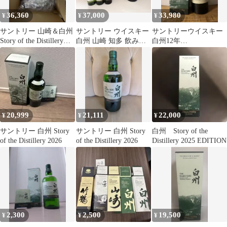
36,360
37,000
33,980
¥
¥
¥
サントリー 山崎＆白州
サントリー ウイスキー
サントリーウイスキー
Story of the Distillery
白州 山崎 知多 飲み比
白州12年
2025
べセット
2024StoryoftheDistillery
20,999
21,111
22,000
¥
¥
¥
サントリー 白州 Story
サントリー 白州 Story
白州 Story of the
of the Distillery 2026
of the Distillery 2026
Distillery 2025 EDITION
2,300
2,500
19,500
¥
¥
¥