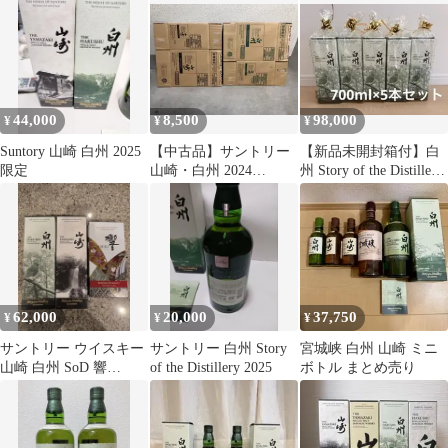
44,000
8,500
98,000
¥
¥
¥
Suntory 山崎 白州 2025
【中古品】サントリー
【新品未開封箱付】白
限定
山崎・白州 2024
州 Story of the Distillery
EDITION ダンボールセ
2026
ット
62,000
20,000
37,750
¥
¥
¥
サントリー ウイスキー
サントリー 白州 Story
宮城峡 白州 山崎 ミニ
山崎 白州 SoD 響
of the Distillery 2025
ボトル まとめ売り
BLOSSOM 3本セット