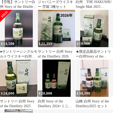
【空瓶】サントリー白
ジャパニーズウイスキ
白州 THE HAKUSHU
州 Story of the Distillery
ー 空箱 5種セット
Single Malt 2025
2024
EDITION
14,500
21,399
19,900
¥
¥
¥
●サントリーシングルモ
サントリー 白州 Story
★限定品新品サントリ
ルトウイスキー白州
of the Distillery 2026
ー白州Story of the
Story of the Distillery
Distillery2026
2025[ ウイスキー 日本
700ml ]
4901777433236/004200
24,000
20,000
34,399
¥
¥
¥
サントリー 白州 Story
白州 Story of the
山崎 白州 Story of the
of the Distillery 2025
Distillery 2024+ミニボ
Distillery2025 セット
トルセット