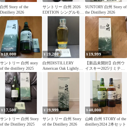
白州 Story of the
サントリー 白州 2026
SUNTORY 白州 Story of
Distillery 2026
EDITION シングルモル
the Distillery 2026
トウイスキー
18,000
19,200
19,999
¥
¥
¥
サントリー 白州 story
白州DISTILLERY
【新品未開封】白州ウ
of the distillery 2025
American Oak Lightly
イスキー2025リミテッ
Peated
ドエディション
17,500
19,999
40,000
¥
¥
¥
サントリー 白州 Story
サントリー 白州 Story
山崎 白州 STORY of the
of the Distillery 2025
of the Distillery 2026
distillery2024 2本セット