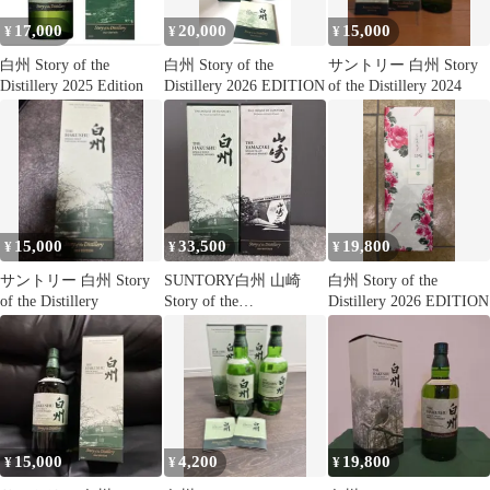
17,000
20,000
15,000
¥
¥
¥
白州 Story of the
白州 Story of the
サントリー 白州 Story
Distillery 2025 Edition
Distillery 2026 EDITION
of the Distillery 2024
15,000
33,500
19,800
¥
¥
¥
サントリー 白州 Story
SUNTORY白州 山崎
白州 Story of the
of the Distillery
Story of the
Distillery 2026 EDITION
Distillery2024
15,000
4,200
19,800
¥
¥
¥