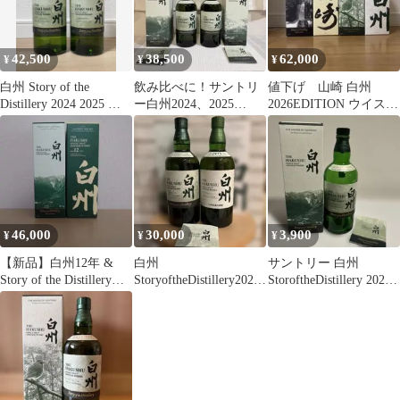
42,500
38,500
62,000
¥
¥
¥
白州 Story of the
飲み比べに！サントリ
値下げ 山崎 白州
Distillery 2024 2025 セ
ー白州2024、2025
2026EDITION ウイスキ
ット
700ml 2本セット
ー 4本セット
46,000
30,000
3,900
¥
¥
¥
【新品】白州12年 &
白州
サントリー 白州
Story of the Distillery
StoryoftheDistillery2024
StoroftheDistillery 2025
2025
白州NV2本セット
空箱 空瓶