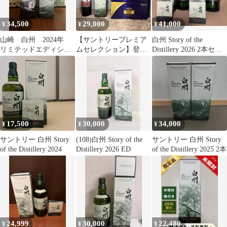
34,500
29,000
41,000
¥
¥
¥
山崎 白州 2024年
【サントリープレミア
白州 Story of the
リミテッドエディショ
ムセレクション】登美
Distillery 2026 2本セッ
ン
の丘・白州・ザ・プレ
ト
ミアム・モルツ
17,500
30,000
34,000
¥
¥
¥
サントリー 白州 Story
(108)白州 Story of the
サントリー 白州 Story
of the Distillery 2024
Distillery 2026 ED
of the Distillery 2025 2本
24,999
30,000
22,480
¥
¥
¥