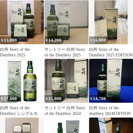
Distillery
15,000
14,200
16,000
¥
¥
¥
白州 Story of the
サントリー 白州 Story
白州 Story of the
Distillery 2025
of the Distillery 2025
Distillery 2025 EDITION
17,600
15,000
14,700
¥
¥
¥
白州 Story of the
サントリー 白州 Story
白州 Story of the
Distillery シングルモル
of the Distillery 2024
distillery 2024EDITION
トウイスキー