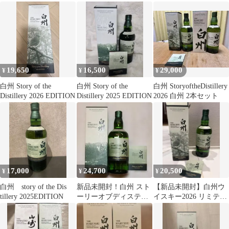
19,650
16,500
29,000
¥
¥
¥
白州 Story of the
白州 Story of the
白州 StoryoftheDistillery
Distillery 2026 EDITION
Distillery 2025 EDITION
2026 白州 2本セット
17,000
24,700
20,500
¥
¥
¥
白州 story of the Dis
新品未開封！白州 スト
【新品未開封】白州ウ
tillery 2025EDITION
ーリーオブディスティ
イスキー2026 リミテッ
ラリー2025
ドエディション