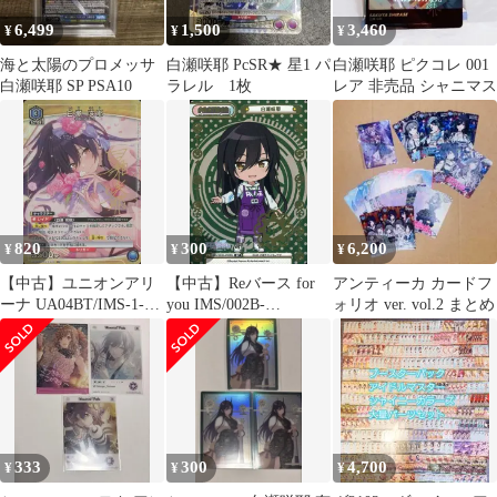
6,499
1,500
3,460
¥
¥
¥
海と太陽のプロメッサ
白瀬咲耶 PcSR★ 星1 パ
白瀬咲耶 ピクコレ 001
白瀬咲耶 SP PSA10
ラレル 1枚
レア 非売品 シャニマス
820
300
6,200
¥
¥
¥
【中古】ユニオンアリ
【中古】Reバース for
アンティーカ カードフ
ーナ UA04BT/IMS-1-
you IMS/002B-
ォリオ ver. vol.2 まとめ
036[R★]：(キラ)白瀬
P006S[BP]：白瀬咲耶
咲耶
333
300
4,700
¥
¥
¥