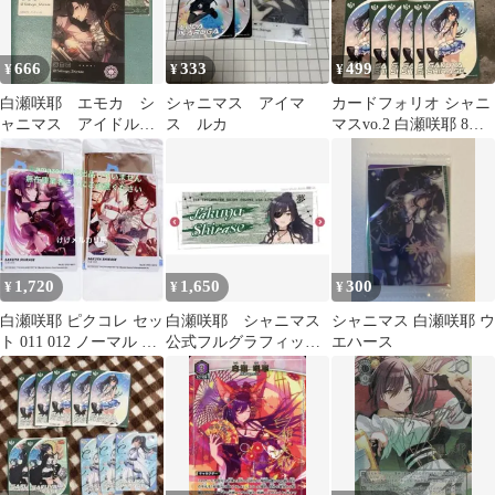
666
333
499
¥
¥
¥
白瀬咲耶 エモカ シ
シャニマス アイマ
カードフォリオ シャニ
ャニマス アイドルマ
ス ルカ
マスvo.2 白瀬咲耶 8枚
スターシャイニーカラ
セット R N
ーズ emoca
1,720
1,650
300
¥
¥
¥
白瀬咲耶 ピクコレ セッ
白瀬咲耶 シャニマス
シャニマス 白瀬咲耶 ウ
ト 011 012 ノーマル 非
公式フルグラフィック
エハース
売品 シャニマス
タオル ∞th LIVE ver.