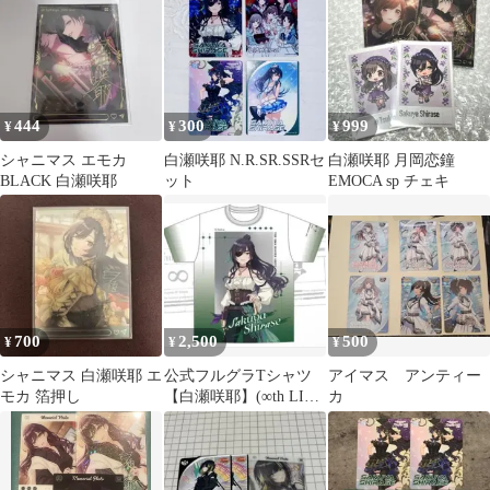
SSP
瀬咲耶 SSP
444
300
999
¥
¥
¥
シャニマス エモカ
白瀬咲耶 N.R.SR.SSRセ
白瀬咲耶 月岡恋鐘
BLACK 白瀬咲耶
ット
EMOCA sp チェキ
700
2,500
500
¥
¥
¥
シャニマス 白瀬咲耶 エ
公式フルグラTシャツ
アイマス アンティー
モカ 箔押し
【白瀬咲耶】(∞th LIVE
カ
ver.) Lサイズ