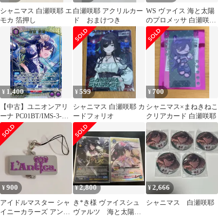
シャニマス 白瀬咲耶 エ
白瀬咲耶 アクリルカー
WS ヴァイス 海と太陽
モカ 箔押し
ド おまけつき
のプロメッサ 白瀬咲耶
SP
1,400
599
700
¥
¥
¥
【中古】ユニオンアリ
シャニマス 白瀬咲耶 カ
シャニマス×まねきねこ
ーナ PC01BT/IMS-3-
ードフォリオ
クリアカード 白瀬咲耶
023[PcSR★]：(キラ)白
瀬 咲耶(アイドル金箔
押しサイン入り)
900
2,800
2,666
¥
¥
¥
アイドルマスター シャ
き*き様 ヴァイスシュ
シャニマス 白瀬咲耶
イニーカラーズ アンテ
ヴァルツ 海と太陽の