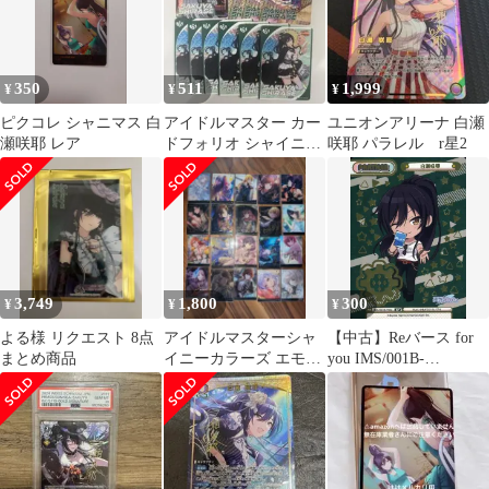
350
511
1,999
¥
¥
¥
ピクコレ シャニマス 白
アイドルマスター カー
ユニオンアリーナ 白瀬
瀬咲耶 レア
ドフォリオ シャイニー
咲耶 パラレル r星2
カラーズ 白瀬咲耶
3,749
1,800
300
¥
¥
¥
よる様 リクエスト 8点
アイドルマスターシャ
【中古】Reバース for
まとめ商品
イニーカラーズ エモカ
you IMS/001B-
ブラックレアカードセ
P022[BP]：白瀬咲耶(金
ット
箔押し)