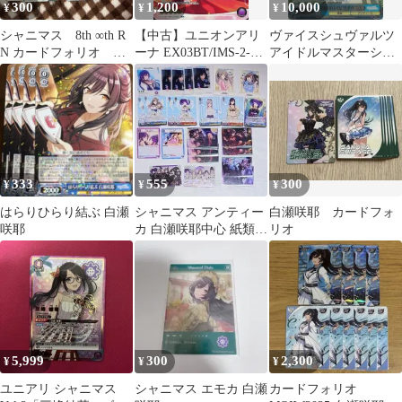
300
1,200
10,000
¥
¥
¥
シャニマス 8th ∞th R
【中古】ユニオンアリ
ヴァイスシュヴァルツ
N カードフォリオ
ーナ EX03BT/IMS-2-
アイドルマスターシャ
moiw 7th 白瀬咲耶
040[R★]：(キラ)白瀬
イニーカラーズ はらり
咲耶
ひらり結ぶ 白瀬咲耶
SSP サイン ISC/S110-
103SSP
333
555
300
¥
¥
¥
はらりひらり結ぶ 白瀬
シャニマス アンティー
白瀬咲耶 カードフォ
咲耶
カ 白瀬咲耶中心 紙類ま
リオ
とめ売り
5,999
300
2,300
¥
¥
¥
ユニアリ シャニマス
シャニマス エモカ 白瀬
カードフォリオ