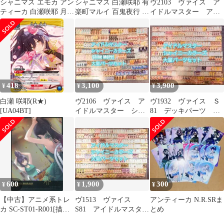
シャニマス エモカ アン
シャニマス 白瀬咲耶 有
ヴ2103 ヴァイス ア
ティーカ 白瀬咲耶 月岡
楽町マルイ 百鬼夜行 ト
イドルマスター アイ
恋鐘 田中摩美々 サイン
レカ カード
マス デッキ パーツ
418
3,100
3,900
¥
¥
¥
白瀬 咲耶(R★)
ヴ2106 ヴァイス ア
ヴ1932 ヴァイス Ｓ
[UA04BT]
イドルマスター シャ
81 デッキパーツ ア
イニーカラーズ デッ
イドルマスター シャイ
キ パーツ
ニーカラーズ
600
1,900
300
¥
¥
¥
【中古】アニメ系トレ
ヴ1513 ヴァイス
アンティーカ N.R.SRま
カ SC-ST01-R001[描き
S81 アイドルマスター
とめ
下ろしレア]：白瀬咲耶
シャイニーカラーズ