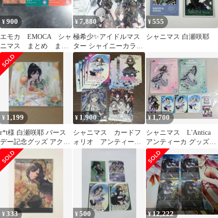
900
7,880
555
¥
¥
¥
エモカ EMOCA シャ
極希少✨アイドルマス
シャニマス 白瀬咲耶
ニマス まとめ まと
ター シャイニーカラー
め売り サイン スペ
ズ フルグラフィックT
シャル
シャツ 公式
1,199
1,900
1,700
¥
¥
¥
r*t様 白瀬咲耶 バース
シャニマス カードフ
シャニマス L'Antica
デー記念グッズ アクリ
ォリオ アンティーカ
アンティーカ グッズま
ルパネル シャイニーカ
セット
とめ売り
ラーズ
333
500
12,222
¥
¥
¥