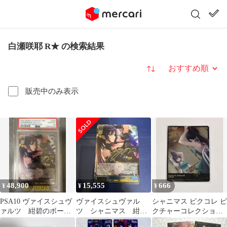
白瀬咲耶 R★ の検索結果
並び替え
販売中のみ表示
48,900
15,555
666
¥
¥
¥
PSA10 ヴァイスシュヴ
ヴァイスシュヴァル
シャニマス ピクコレ ピ
ァルツ 紺碧のボーダ
ツ シャニマス 紺碧
クチャーコレクション
ーライン 白瀬咲耶
のボーダーライン 白
白瀬咲耶 箔押し サイン