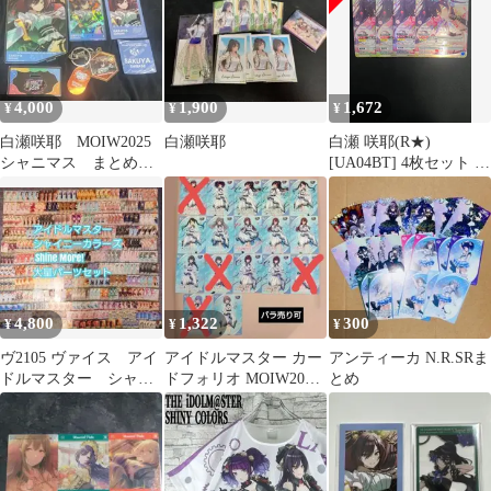
CoLotta トレーディング
アクリルプレートキー
ホルダー vol.5 グルー
プ1」
4,000
1,900
1,672
¥
¥
¥
白瀬咲耶 MOIW2025
白瀬咲耶
白瀬 咲耶(R★)
シャニマス まとめセ
[UA04BT] 4枚セット ユ
ット
ニオンアリーナ
4,800
1,322
300
¥
¥
¥
ヴ2105 ヴァイス アイ
アイドルマスター カー
アンティーカ N.R.SRま
ドルマスター シャイ
ドフォリオ MOIW2025
とめ
ニーカラーズ デッ
シャニマス R レア①
キ パーツ