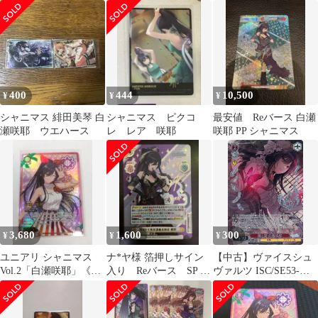
ィーカ 公式ラバースト
プロメッサ 白瀬咲
ラップ
耶 SP サイン お
400
444
10,500
¥
¥
¥
シャニマス 緋田美琴 白
シャニマス ピクコ
最安値 Reバース 白瀬
瀬咲耶 ウエハース
レ レア 咲耶
咲耶 PP シャニマス
3,680
1,600
300
¥
¥
¥
ユニアリ シャニマス
ナ*ヤ様 箔押しサイン
【中古】ヴァイスシュ
Vol.2「白瀬咲耶」《パ
入り Reバース SP 羽
ヴァルツ ISC/SE53-
ラレル》R★★（レア
ばたく先を決めるのは
42WIR[WIR]：(ホロ)渦
★★）
咲耶
と淵 白瀬咲耶