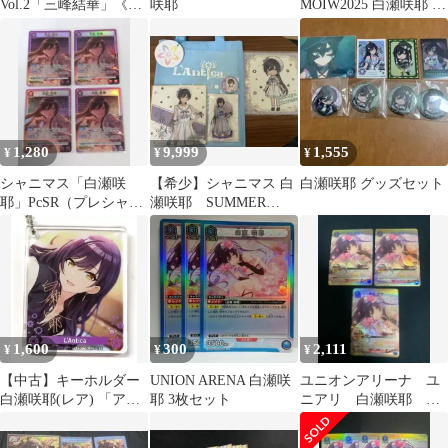
Vol.2「三峰結華」《パ
咲耶
MOIW2025 白瀬咲耶 ま
ラレル》R★★（レア
とめ売り
★★）
1,280
9,999
1,555
¥
¥
¥
シャニマス「白瀬咲
【希少】シャニマス 白
白瀬咲耶 グッズセット
耶」PcSR（プレシャス
瀬咲耶 SUMMER
スーパーレア）４枚セ
PARTY 2019 限定
ット
1,600
300
2,111
¥
¥
¥
【中古】キーホルダー
UNION ARENA 白瀬咲
ユニオンアリーナ ユ
白瀬咲耶(レア) 「アイ
耶 3枚セット
ニアリ 白瀬咲耶 パ
ドルマスター シャイニ
ラレル 3枚 シャニマ
ーカラーズ×animatecafe
ス R