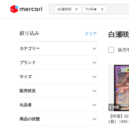
ンツにスキップ
白瀬咲耶
PcSR★
絞り込み
白瀬咲
クリア
カテゴリー
販売
ブランド
サイズ
販売状況
出品者
300
¥
【特価】白瀬
商品の状態
{紫}〈IMS-
スターパッ