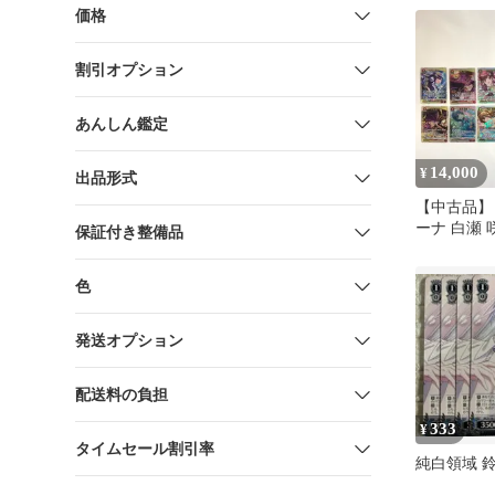
スター シ
価格
ズ 【UA04
リ ユニオ
割引オプション
ャニマス
あんしん鑑定
14,000
¥
出品形式
【中古品】
ーナ 白瀬 
保証付き整備品
PC01BT/IMS
他１２枚まと
色
260604-sy-
発送オプション
配送料の負担
333
¥
タイムセール割引率
純白領域 