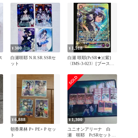
咲耶(アイドル金箔押しサ
イン入り)
300
1,518
¥
¥
ス
白瀬咲耶 N.R.SR.SSRセ
白瀬 咲耶(PcSR★){紫}
ア
ット
〈IMS-3-023〉[ブースタ
ーパック アイドルマスタ
ー シャイニーカラーズ
【UA04BT】]ユニオンア
リーナ パラレル
6,888
1,300
¥
¥
朝香果林 P+ PE+ P セッ
ユニオンアリーナ 白
ト
瀬 咲耶 PcSRセット