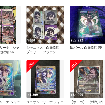
300
22,222
¥
¥
リーナ シャ
シャニマス 白瀬咲耶
Reバース 白瀬咲耶 PP
瀬咲耶 SR
プラリー プラポン 名
古屋 カード SP ②
1,299
84,000
¥
¥
リーナ シャニ
ユニオンアリーナ シャニ
【ホロカ】一伊那尓栖