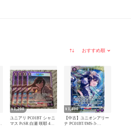
並び替え
1,200
1,400
¥
¥
」
ユニアリ PC01BT シャニ
【中古】ユニオンアリー
パ
マス PcSR 白瀬 咲耶 4枚
ナ PC01BT/IMS-3-
セット
023[PcSR★]：(キラ)白瀬