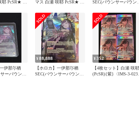
耶 PcSR★ 星
マス 白瀬 咲耶 PcSR★ 星
SEC(バウンサーバウン
1 パラレル
ド)
88,888
352
¥
¥
一伊那尓栖
【ホロカ】一伊那尓栖
【4枚セット】白瀬 咲
ンサーバウン
SEC(バウンサーバウン
(PcSR){紫}〈IMS-3-02
ド)
[ブースターパック アイ
ドルマスター シャイニ
カラーズ 【UA04BT】]
ニオンアリーナ