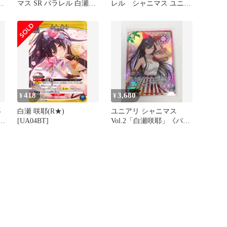
マス SR パラレル 白瀬咲
レル シャニマス ユニオ
耶
ンアリーナ
418
3,680
¥
¥
耶
白瀬 咲耶(R★)
ユニアリ シャニマス
3〉
[UA04BT]
Vol.2「白瀬咲耶」《パラ
レル》R★★（レア
ー
★★）
ユ