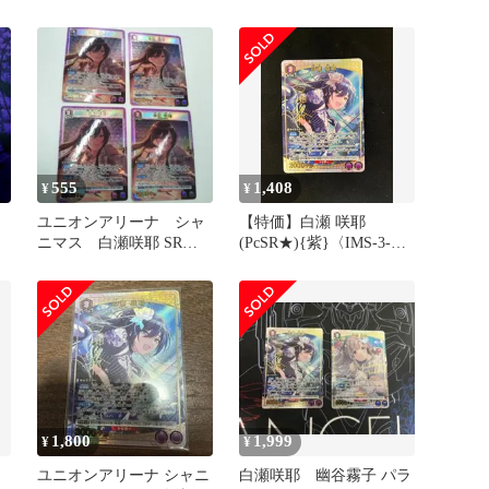
（オマケ・アンティー
カ）
555
1,408
¥
¥
ユニオンアリーナ シャ
【特価】白瀬 咲耶
ニマス 白瀬咲耶 SR
(PcSR★){紫}〈IMS-3-
紫
023〉[ブースターパック
アイドルマスター シャイ
ニーカラーズ
【UA04BT】]
1,800
1,999
¥
¥
ユニオンアリーナ シャニ
白瀬咲耶 幽谷霧子 パラ