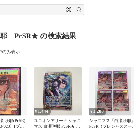
耶 PcSR★ の検索結果
中のみ表示
1,444
1,280
¥
¥
 咲耶(PcSR)
ユニオンアリーナ シャニ
シャニマス「白瀬咲耶
3-023〉[ブー
マス 白瀬咲耶 PcSR★ 星
PcSR（プレシャススー
ク アイドルマ
1 パラレル サインカード
ーレア）４枚セット