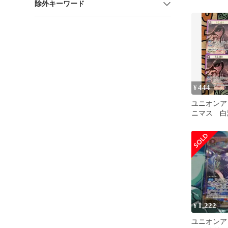
除外キーワード
444
¥
ユニオンア
ニマス 白
紫
1,222
¥
ユニオンア