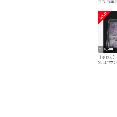
マス 白瀬 咲
1 パラレル
84,500
¥
【ホロカ】
SEC(バウ
ド)