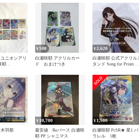
ャイニーカラー
BT】] ユニア
ンアリーナ シ
500
2,620
¥
¥
 ユニオンアリ
白瀬咲耶 アクリルカー
白瀬咲耶 公式アクリル
咲耶
ド おまけつき
タンド Song for Prism 
-3-023 PcSR1
ートワークス
め 【073-
13-oto】
10,700
1,500
¥
¥
鈴木羽那
最安値 Reバース 白瀬咲
白瀬咲耶 PcSR★ 星1 パ
耶 PP シャニマス
ラレル 1枚