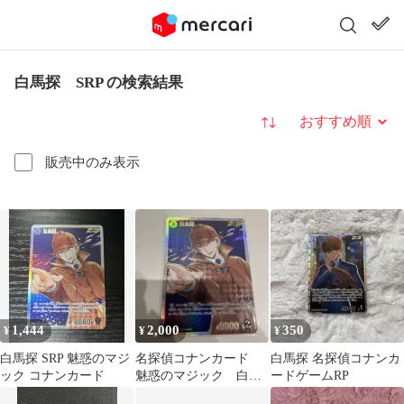
白馬探 SRP の検索結果
並び替え
販売中のみ表示
1,444
2,000
350
¥
¥
¥
白馬探 SRP 魅惑のマジ
名探偵コナンカード
白馬探 名探偵コナンカ
ック コナンカード
魅惑のマジック 白馬
ードゲームRP
探 SRP マジック快