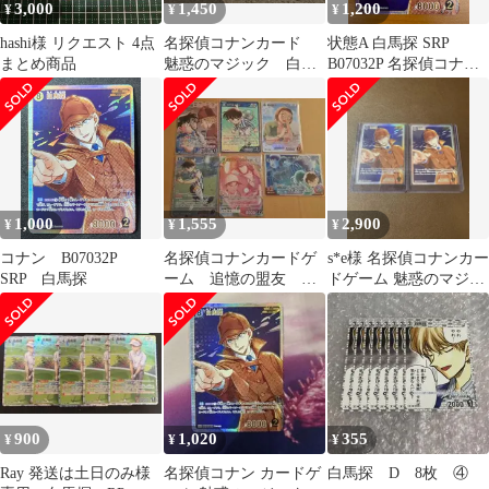
3,000
1,450
1,200
¥
¥
¥
hashi様 リクエスト 4点
名探偵コナンカード
状態A 白馬探 SRP
まとめ商品
魅惑のマジック 白馬
B07032P 名探偵コナン
探 srp sr
カード
1,000
1,555
2,900
¥
¥
¥
コナン B07032P
名探偵コナンカードゲ
s*e様 名探偵コナンカー
SRP 白馬探
ーム 追憶の盟友 江
ドゲーム 魅惑のマジッ
戸川コナン 工藤新
ク 白馬探SRP 2枚
一 鈴木園子
900
1,020
355
¥
¥
¥
Ray 発送は土日のみ様
名探偵コナン カードゲ
白馬探 D 8枚 ④