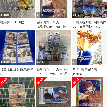
300
1,800
1,400
¥
¥
¥
白馬探 D 6枚
名探偵コナンカード
PR白馬探1枚 R白馬探
白馬探SRP [0761] 魅惑
2枚 R黒羽快斗3枚
のマジック
コナンカード
350
2,499
550
¥
¥
¥
【匿名配送】白馬探 R
名探偵コナンカードゲ
[P011]白馬探(CP)
C
ーム SRP伊達 MR毛利
(B01043P)
蘭 ベルモットなど
1BOX分