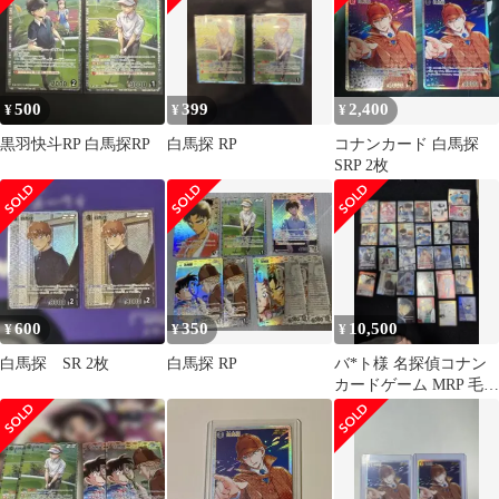
500
399
2,400
¥
¥
¥
黒羽快斗RP 白馬探RP
白馬探 RP
コナンカード 白馬探
SRP 2枚
600
350
10,500
¥
¥
¥
白馬探 SR 2枚
白馬探 RP
バ*ト様 名探偵コナン
カードゲーム MRP 毛利
蘭&ベルモットMR SRP
SR