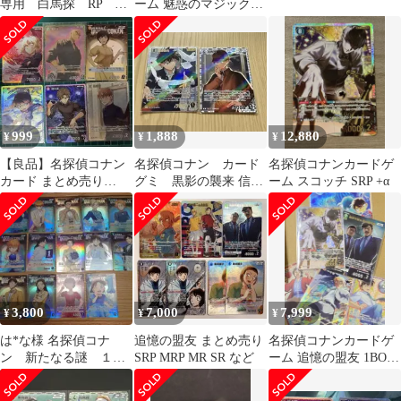
専用 白馬探 RP 5
ーム 魅惑のマジック
枚
SRP 白馬探
999
1,888
12,880
¥
¥
¥
【良品】名探偵コナン
名探偵コナン カード
名探偵コナンカードゲ
カード まとめ売り
グミ 黒影の襲来 信義
ーム スコッチ SRP +α
SRP/SR/CP 6枚セット
の絆 SRP 黒羽快斗
コナン
白馬探R
3,800
7,000
7,999
¥
¥
¥
は*な様 名探偵コナ
追憶の盟友 まとめ売り
名探偵コナンカードゲ
ン 新たなる謎 １周
SRP MRP MR SR など
ーム 追憶の盟友 1BOX
年 コナカ
開封済 スコッチ srp 他