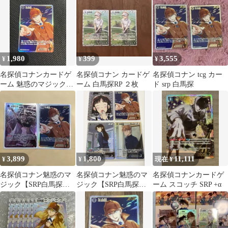
斗 スーパーレア
1,980
399
3,555
¥
¥
¥
名探偵コナンカードゲ
名探偵コナン カードゲ
名探偵コナン tcg カー
ーム 魅惑のマジック
ーム 白馬探RP ２枚
ド srp 白馬探
SRP 白馬探
3,899
1,800
11,111
¥
¥
現在 ¥
名探偵コナン魅惑のマ
名探偵コナン魅惑のマ
名探偵コナンカードゲ
ジック【SRP白馬探】
ジック【SRP白馬探】
ーム スコッチ SRP +α
【SRP小泉紅子】2枚セ
【SR小泉紅子】他4枚
ット
セット