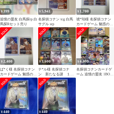
399
5,941
1,700
¥
¥
¥
追憶の盟友 白馬探rp.白
名探偵コナン tcg 白馬
琥*珀様 名探偵コナン
馬探Rセット売り
サグル srp
カードゲーム 魅惑のマ
ジック 白馬探SRP 2枚
2,400
3,600
4,999
¥
¥
¥
ば*く様 名探偵コナン
テ*ル様 名探偵コナ
名探偵コナンカードゲ
カードゲーム 魅惑のマ
ン 新たなる謎 １周
ーム 追憶の盟友 1BOX
ジック 白馬探SRP 2枚
年 コナカ
分 まとめ売り 開封済
440
440
¥
¥