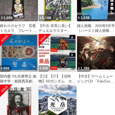
1,600
8,100
1,130
¥
¥
¥
終わりのセラフ 百夜
【中古-非常に良い】
婦人画報 2026年8月号
ミカエラ プレートキ
デュエルマスター
［ハースト婦人画報
ーホルダー~光の窓~
ズ/DMR-21/L01秘3/SS/
社］〈切り抜き無し〉
百族の長 プチョヘンザ/
光/自然/クリーチャー
880
399
1,300
¥
¥
¥
国内盤 VA/兵庫県立 姫
【55】【57】【当時
【中古】ゲームミュー
路中学・姫路西高創立
物】SDガンダム カー
ジックCD 「Fate/Grand
百周年記念 "光かがよ
ドダス ネオバトル 第
Order」Orchestra
う"/日本コロムビア
2弾 まとめ売
Concert-Live Album-
PLS269NP LP
performed by 東京都交
響楽団[Blu-ray付完全生
産限定盤]