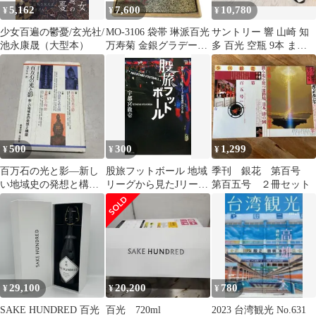
5,162
7,600
10,780
¥
¥
¥
少女百遍の鬱憂/玄光社/
MO-3106 袋帯 琳派百光
サントリー 響 山崎 知
池永康晟（大型本）
万寿菊 金銀グラデーシ
多 百光 空瓶 9本 まと
ョン
め売り ※単品購入可
能です
500
300
1,299
¥
¥
¥
百万石の光と影―新し
股旅フットボール 地域
季刊 銀花 第百号
い地域史の発想と構築
リーグから見たJリーグ
第百五号 ２冊セット
(浅香年木遺稿集
「百年構想」の光と影
／宇都宮徹壱
29,100
20,200
780
¥
¥
¥
SAKE HUNDRED 百光
百光 720ml
2023 台湾観光 No.631