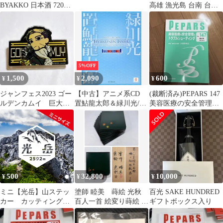
BYAKKO 日本酒 720ml
高雄 漁光島 台南 台北
15度
酒場
5%OFF
1,500
2,090
600
¥
¥
¥
ジャンフェス2023 ゴー
【中古】アニメ系CD
(裁断済み)PEPARS 147
ルデンカムイ 巨大ガ
置鮎龍太郎＆緑川光/声
美容医療の安全管理と
ラポン B賞 アクリル
優小倉百人一首
トラブルシューティン
バッジ 尾形
グ
500
32,800
10,000
¥
¥
¥
ミニ【光岳】山ステッ
塗師 睦美 蒔絵 光秋
百光 SAKE HUNDRED
カー カッティング
百人一首 絵変り蒔絵 誰
ギフトボックス入り
【切り文字タイプ】ポ
ヶ袖 折敷膳十客 美
スト投函
品 共箱