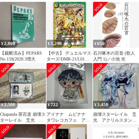
2022 ギャランティ付 未
酒 空瓶 空箱 手提げ袋
珠 女性用 仏具 法
開栓
付き
事 冠婚葬祭
2,800
3,290
650
¥
¥
¥
【裁断済み】PEPARS
【中古】 デュエルマス
石川啄木の百首 (歌人
No.159(2020.3増大
ターズ/DMR-21/L01秘
入門 1)／小池 光
2/SS/百族の長 プチョヘ
ンザ/光/自然/クリーチ
ャー
2,500
722
3,450
¥
¥
¥
Chapanda 茶百道 崩壊ス
アイナナ ムビナナ
崩壊スターレイル 爻
ターレイル 爻光 景
タワレコカフェ アク
光 アクリルスタン
元グッズ 4点セット
リルスタンド アクス
ド 茶百道 コラボ
タ 百
公式正規品 ①