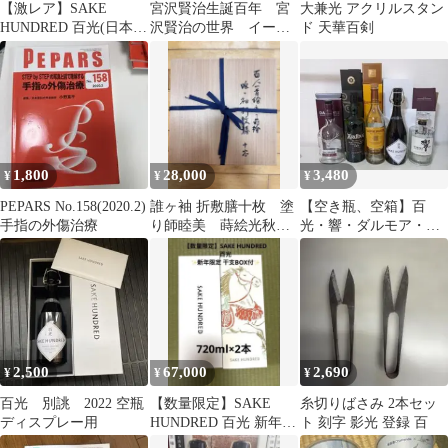
【激レア】SAKE
宮沢賢治生誕百年 宮
大兼光 アクリルスタン
HUNDRED 百光(日本酒
沢賢治の世界 イーハ
ド 天華百剣
カラ瓶)
トーヴ・光と風の贈り
もの
1,800
28,000
3,480
¥
¥
¥
PEPARS No.158(2020.2)
誰ヶ袖 折敷膳十枚 塗
【空き瓶、空箱】百
手指の外傷治療
り師睦美 蒔絵光秋
光・響・ダルモア・ア
百人一首絵変わり蒔絵
ードベッグ・グランモ
ーレンジィ
2,500
67,000
2,690
¥
¥
¥
百光 別誂 2022 空瓶
【数量限定】SAKE
糸切りばさみ 2本セッ
ディスプレー用
HUNDRED 百光 新年限
ト 刻字 影光 登録 百
定 干支BOX付 720ml