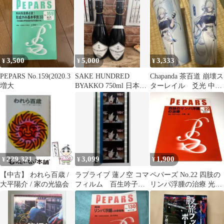
3,500
5,000
3,333
¥
¥
¥
PEPARS No.159(2020.3
SAKE HUNDRED
Chapanda 茶百道 崩壊ス
増大
BYAKKO 750ml 日本酒
ターレイル 爻光 中国
空瓶セット箱あり
限定コラボ カップ2セ
ット
229,321
3,099
1,900
¥
¥
¥
【中古】 われら百歳 /
ラブライブ 蓮ノ空 コマ
ペパーズ No.22 四肢の
大平陽介 / 家の光協会
フィルム 百生吟子
リンパ浮腫の治療 光嶋
光の中で花咲いて
勲 (著) 全日本病院出版
会