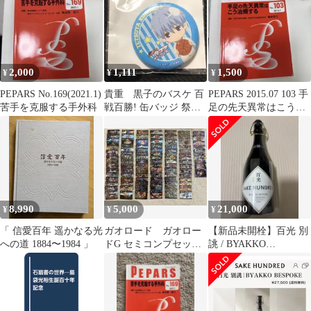
2,000
1,111
1,500
¥
¥
¥
PEPARS No.169(2021.1)
貴重 黒子のバスケ 百
PEPARS 2015.07 103 手
苦手を克服する手外科
戦百勝! 缶バッジ 祭り
足の先天異常はこう治
帝光編 in J-WORLD
療する
8,990
5,000
21,000
¥
¥
¥
「 信愛百年 遥かなる光
ガオロード ガオロー
【新品未開栓】百光 別
への道 1884〜1984 」
ドG セミコンプセッ
誂 / BYAKKO
ト 100/152枚
BESPOKE