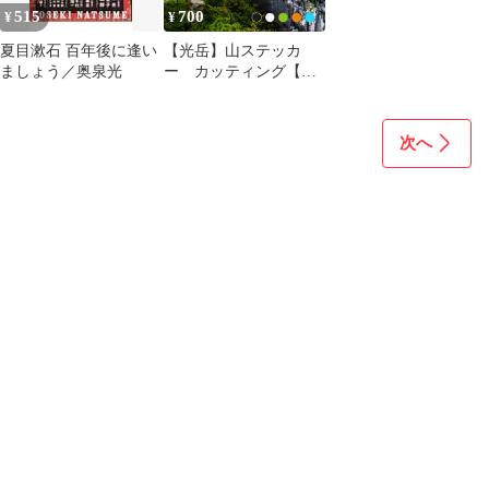
515
700
¥
¥
夏目漱石 百年後に逢い
【光岳】山ステッカ
ましょう／奥泉光
ー カッティング【切
り文字タイプ】ポスト
投函
次へ