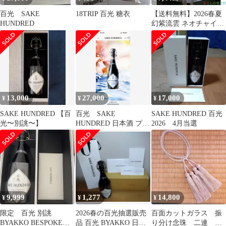
百光 SAKE
18TRIP 百光 糖衣
【送料無料】2026春夏
HUNDRED
幻紫流雲 ネオチャイナ
暗紋プリント 旗袍 ウエ
スト収束 琉光紗スカー
ト 百搭 国風 清楚 上品
レディース幻の紫が揺
らめく琉光紗、清楚で
気品ある新中式の装い
13,000
27,000
17,000
¥
¥
¥
SAKE HUNDRED 【百
百光 SAKE
SAKE HUNDRED 百光
光〜別誂〜】
HUNDRED 日本酒 プレ
2026 4月当選
ミア
9,999
1,277
14,800
¥
¥
¥
限定 百光 別誂
2026春の百光抽選販売
百面カットガラス 振
BYAKKO BESPOKE
品 百光 BYAKKO 日本
り分け念珠 二連 数