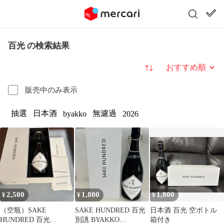
百光 の検索結果
並び替え
販売中のみ表示
抽選
日本酒
無濾過
byakko
2026
2,500
1,800
1,800
¥
¥
¥
（空瓶）SAKE
SAKE HUNDRED 百光
日本酒 百光 空ボトル
HUNDRED 百光
別誂 BYAKKO
箱付き