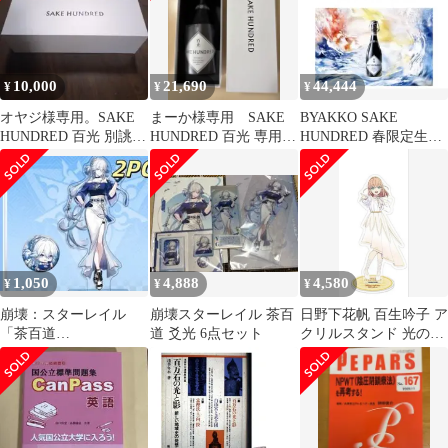
10,000
21,690
44,444
¥
¥
¥
オヤジ様専用。SAKE
まーか様専用 SAKE
BYAKKO SAKE
HUNDRED 百光 別誂
HUNDRED 百光 専用冷
HUNDRED 春限定生酒
日本酒 720ml 箱・冊
蔵庫保存クール便発送
2026
1,050
4,888
4,580
¥
¥
¥
崩壊：スターレイル
崩壊スターレイル 茶百
日野下花帆 百生吟子 ア
「茶百道
道 爻光 6点セット
クリルスタンド 光の中
（ChaPanda）」爻光ア
で花咲いて アトレ秋葉
クリルスタンドセット
原