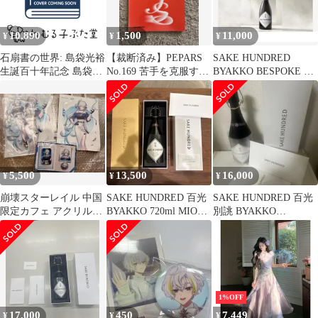
10,890
1,500
11,000
¥
¥
¥
石扇書の世界: 島袋光裕
【裁断済み】PEPARS
SAKE HUNDRED
生誕百十年記念 島袋光
No.169 苦手を克服する
BYAKKO BESPOKE 百
裕生誕百年顕彰事業会
手外科
光 別誂
5,500
13,500
16,000
¥
¥
¥
崩壊スターレイル 中国
SAKE HUNDRED 百光
SAKE HUNDRED 百光
限定カフェ アクリルス
BYAKKO 720ml MIO
別誂 BYAKKO
タンド コラボセット 爻
PREMIUM
BESPOKE
光将軍
1%OFF
17,000
450
7,449
¥
¥
¥