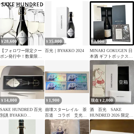
BYAKKO 2022 日本酒
BESPOKE空瓶と箱
28,600
35,000
3,900
¥
¥
¥
【フォロワー限定クー
百光｜BYAKKO 2024
MINAKI GOKUGEN 日
ポン発行中！数量限
本酒 ギフトボックス入
定】【正規品】 日本酒
り 百光 日本酒 空瓶
百光 別誂(びゃっこう
べつあつらえ) 純米大
吟醸 720ml BYAKKO
BESPOKE 山形県 楯の
川酒造 SAKE
HUNDRED サケハンド
14,000
1,900
2,000
¥
¥
現在 ¥
レッド 要冷蔵
SAKE HUNDRED 百光
崩壊スターレイル 茶
酒 百光 SAKE
別誂 BYAKKO
百道 コラボ 爻光
HUNDRED 2026 限定
BESPOKE
ホログラムチケット 4
【空箱】
枚セット