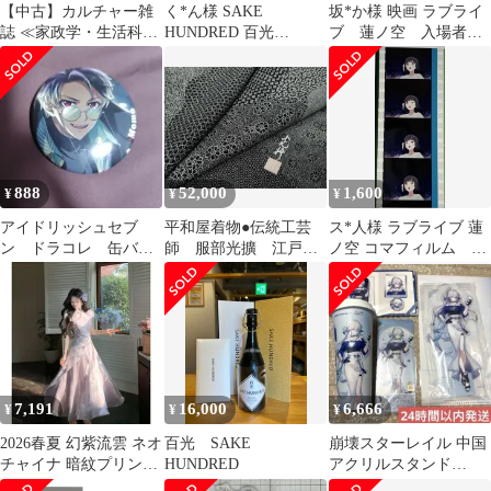
【中古】カルチャー雑
く*ん様 SAKE
坂*か様 映画 ラブライ
誌 ≪家政学・生活科学
HUNDRED 百光
ブ 蓮ノ空 入場者特
≫ 季刊「銀花」 1996年
BYAKKO 日本酒 720ml
典 缶バッジ 百生吟
春 第百五号
子
888
52,000
1,600
¥
¥
¥
アイドリッシュセブ
平和屋着物●伝統工芸
ス*人様 ラブライブ 蓮
ン ドラコレ 缶バッ
師 服部光擴 江戸小
ノ空 コマフィルム 百
ジ 百
紋 百柄 黒地 正
生吟子 光の中で花咲
絹 逸品 DABI2966ud
いて
7,191
16,000
6,666
¥
¥
¥
2026春夏 幻紫流雲 ネオ
百光 SAKE
崩壊スターレイル 中国
チャイナ 暗紋プリント
HUNDRED
アクリルスタンド
旗袍 ウエスト収束 琉光
Chapanda茶百道 缶バッ