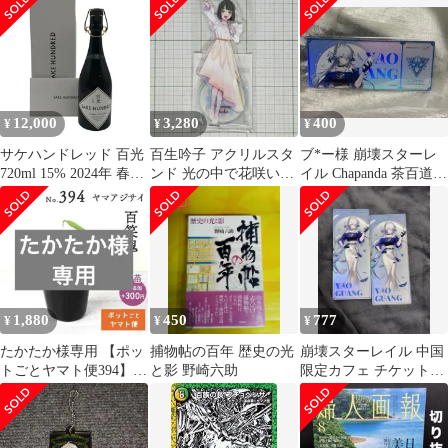
紗スカート 百搭 国風
ジ 爻光
清楚 上品 レディース
幻の紫が揺らめく琉光
紗、清楚で気品ある新
中式の装い
12,000
3,280
400
¥
¥
¥
サケハンドレッド 百光
百生吟子 アクリルスタ
ブ*ー様 崩壊スターレ
720ml 15% 2024年 春
ンド 光の中で花咲いて
イル Chapanda 茶百道
【N4】
ver.
コラボ チケット 爻光
1,880
450
777
¥
¥
¥
たかたか様専用 【ポッ
捕物帖の百年 歴史の光
崩壊スターレイル 中国
トごとヤマト便394】ヤ
と影 野崎六助
限定カフェ チケットカ
マアジサイ 3点
ード2点 爻光