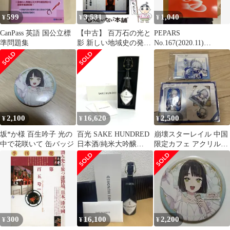
599
3,531
1,040
¥
¥
¥
CanPass 英語 国公立標
【中古】 百万石の光と
PEPARS
準問題集
影 新しい地域史の発想
No.167(2020.11)
と構築 浅香年木遺稿集
NPWT(陰圧閉鎖療法)を
第1集 / 浅香 年木 / 能登
再考する
印刷出版部
2,100
16,620
2,500
¥
¥
¥
坂*か様 百生吟子 光の
百光 SAKE HUNDRED
崩壊スターレイル 中国
中で花咲いて 缶バッジ
日本酒/純米大吟醸
限定カフェ アクリルス
2021/720ml/18% 内容
タンド コラボセット 爻
量:ml ユニセックス /
光将軍
240001212099
300
16,100
2,200
¥
¥
¥