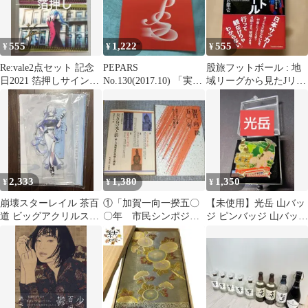
555
1,222
555
¥
¥
¥
Re:vale2点セット 記念
PEPARS
股旅フットボール : 地
日2021 箔押しサイン入
No.130(2017.10) 「実践
域リーグから見たJリー
り ウエハース カード
リンパ浮腫の治療戦
グ「百年構想」の光と
略」
影
2,333
1,380
1,350
¥
¥
¥
崩壊スターレイル 茶百
①「加賀一向一揆五〇
【未使用】光岳 山バッ
道 ビッグアクリルスタ
〇年 市民シンポジウ
ジ ピンバッジ 山バッチ
ンド クリアファイルセ
ム」②「百万石の光と
百名山 てかりだけ 登山
ット 爻光
影」の2冊セット
バッジ