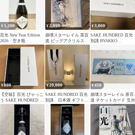
1,200
2,999
3,000
¥
¥
¥
百光 New Year Edition
崩壊スターレイル 茶百
SAKE HUNDRED 百光
2026 空き瓶
道 ビッグアクリルスタ
別誂 BYAKKO
ンド クリアファイルセ
BESPOKE 空き瓶
ット 爻光
800
20,000
450
¥
¥
¥
【空箱】百光 びゃっこ
SAKE HUNDRED 百光
崩壊スターレイル 茶百
う SAKE HUNDRED ※
別誂 日本酒 ギフトボ
道 チケットカード 爻光
瓶なし
ックス