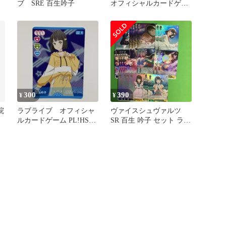
ブ SRE 百生吟子
オフィシャルカードゲー
ム PRカード 百生吟子
300
390
¥
¥
院
ラブライブ オフィシャ
ヴァイスシュヴァルツ
ルカードゲーム PL!HS-
SR 百生 吟子 セット ラブ
bp1-016-N 百生吟子
ライブ! 蓮ノ空女学院 ス
クールアイドルクラブ
WS