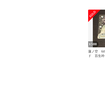
500
¥
蓮ノ空 6t
ド 百生吟