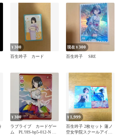
押
300
300
¥
現在 ¥
百生吟子 カード
百生吟子 SRE
300
1,999
¥
¥
特
ラブライブ カードゲー
百生吟子 2枚セット 蓮ノ
ム PL!HS-bp5-012-N 百
空女学院スクールアイド