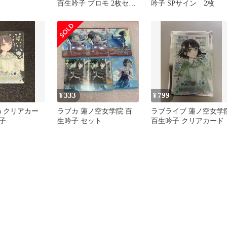
百生吟子 プロモ 2枚セッ
吟子 SPサイン 2枚
ト PL!HS-PR-019-PR
333
799
¥
¥
h クリアカー
ラブカ 蓮ノ空女学院 百
ラブライブ 蓮ノ空女学
子
生吟子 セット
百生吟子 クリアカード