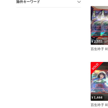
除外キーワード
2,555
¥
百生吟子 R
1,444
¥
百生吟子 R