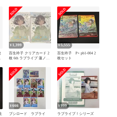
生吟子
ルクラブ
1,399
5,555
¥
¥
映
百生吟子 クリアカード 2
百生吟子 P+ pb1-004 2
ィ
枚 6th ラブライブ 蓮ノ空
枚セット
女学院
666
999
¥
¥
生
ブシロード ラブライ
ラブライブ！シリーズ