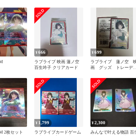
666
699
¥
¥
M
ラブライブ 映画 蓮ノ空
ラブライブ 蓮ノ空 
百生吟子 クリアカード
画 グッズ トレーデ
ング箔押しクリアカー
ド 百生吟子
1,799
2,300
¥
¥
M 2枚セット
ラブライブカードゲーム
みんなで叶える物語 百