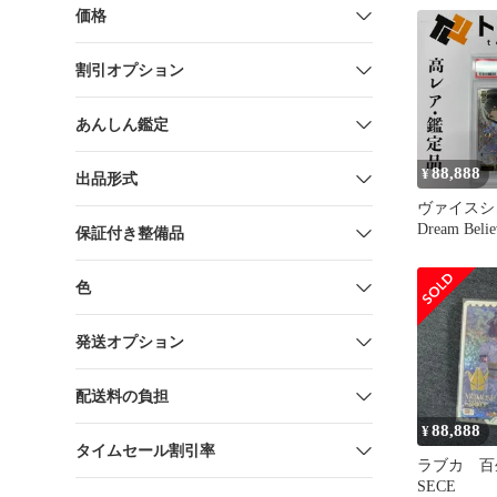
価格
割引オプション
あんしん鑑定
88,888
¥
出品形式
ヴァイスシ
Dream Bel
保証付き整備品
SEC サイン
ライブ！蓮
色
クールアイ
発送オプション
配送料の負担
88,888
¥
タイムセール割引率
ラブカ 
SECE