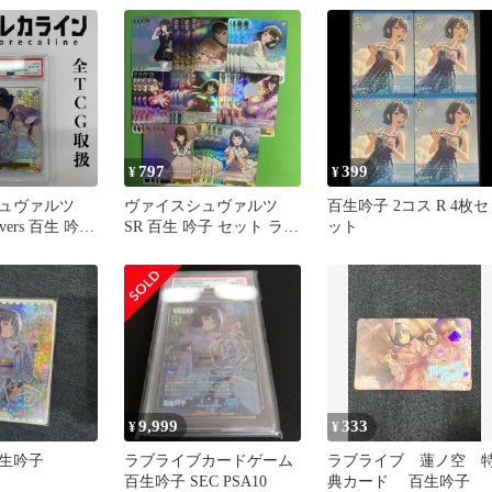
吟子(キャラクター虹箔
しサイン入り)
797
399
¥
¥
ュヴァルツ
ヴァイスシュヴァルツ
百生吟子 2コス R 4枚セ
ievers 百生 吟子
SR 百生 吟子 セット ラブ
ット
 PSA10 ラブ
ライブ! 蓮ノ空女学院 ス
ノ空女学院ス
クールアイドルクラブ
ドルクラブ
WS
9,999
333
¥
¥
百生吟子
ラブライブカードゲーム
ラブライブ 蓮ノ空 
百生吟子 SEC PSA10
典カード 百生吟子