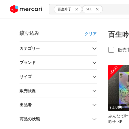
ンツにスキップ
百生吟子
SEC
絞り込み
百生吟
クリア
カテゴリー
販売
ブランド
サイズ
販売状況
出品者
1,080
¥
みんなで叶
商品の状態
吟子 SP