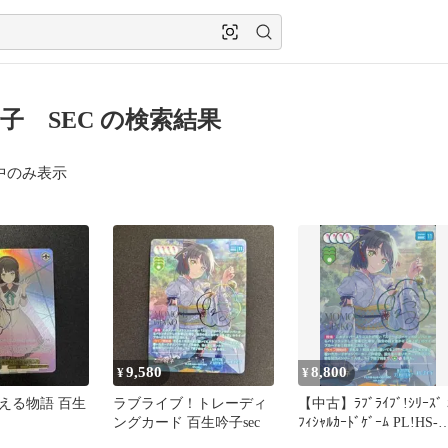
子 SEC の検索結果
中のみ表示
9,580
8,800
¥
¥
える物語 百生
ラブライブ！トレーディ
【中古】ﾗﾌﾞﾗｲﾌﾞ!ｼﾘｰｽﾞ 
ングカード 百生吟子sec
ﾌｨｼｬﾙｶｰﾄﾞｹﾞｰﾑ PL!HS-
bp2-007-SEC[SEC]：百