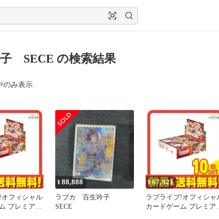
子 SECE の検索結果
中のみ表示
88,888
67,921
¥
¥
!オフィシャル
ラブカ 百生吟子
ラブライブ!オフィシャ
ム プレミアム
SECE
カードゲーム プレミア
 蓮ノ空女学院
ブースター 蓮ノ空女学