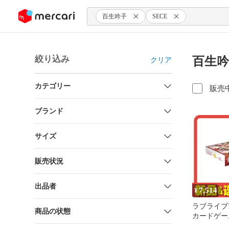
ンツにスキップ
百生吟子
SECE
絞り込み
百生吟
クリア
カテゴリー
販売
ブランド
サイズ
販売状況
出品者
7,514
¥
ラブライブ
商品の状態
カードゲー
ブースター