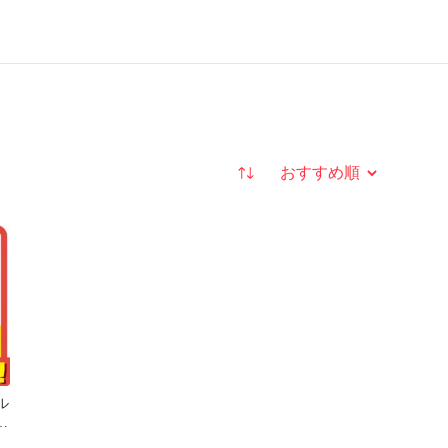
並び替え
ル
ム
院