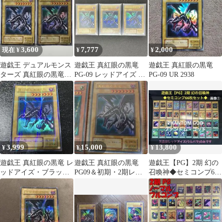
3,600
7,777
2,000
現在 ¥
¥
¥
遊戯王 デュアルモンス
遊戯王 真紅眼の黒竜
遊戯王 真紅眼の黒竜
ターズ 真紅眼の黒竜
PG-09 レッドアイズ 3
PG-09 UR 2938
JY-01 PG-09 2枚セット
枚セット ウルトラレア
3,999
15,000
13,800
¥
¥
¥
遊戯王 真紅眼の黒竜 レ
遊戯王 真紅眼の黒竜
遊戯王【PG】2期 幻の
ッドアイズ・ブラック
PG09＆初期・2期レア
召喚神◆セミコンプ66
ドラゴン PG-09 パラレ
カード15枚まとめ売り
枚セット◆欠品は1枚
ル