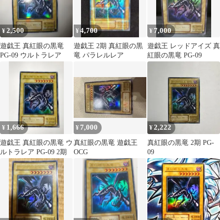
2,500
4,700
7,000
¥
¥
¥
遊戯王 真紅眼の黒竜
遊戯王 2期 真紅眼の黒
遊戯王 レッドアイズ 真
PG-09 ウルトラレア
竜 パラレルレア
紅眼の黒竜 PG-09
1,666
7,000
2,222
¥
¥
¥
遊戯王 真紅眼の黒竜 ウ
真紅眼の黒竜 遊戯王
真紅眼の黒竜 2期 PG-
ルトラレア PG-09 2期
OCG
09