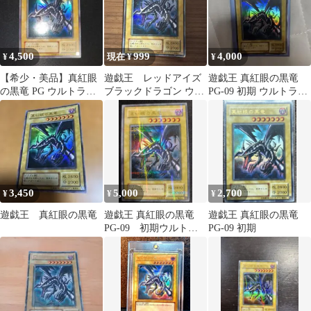
4,500
999
4,000
¥
現在 ¥
¥
【希少・美品】真紅眼
遊戯王 レッドアイズ
遊戯王 真紅眼の黒竜
の黒竜 PG ウルトラレ
ブラックドラゴン ウル
PG-09 初期 ウルトラレ
ア
トラレア
ア
3,450
5,000
2,700
¥
¥
¥
遊戯王 真紅眼の黒竜
遊戯王 真紅眼の黒竜
遊戯王 真紅眼の黒竜
PG-09 初期ウルトラ
PG-09 初期
パラレルレア