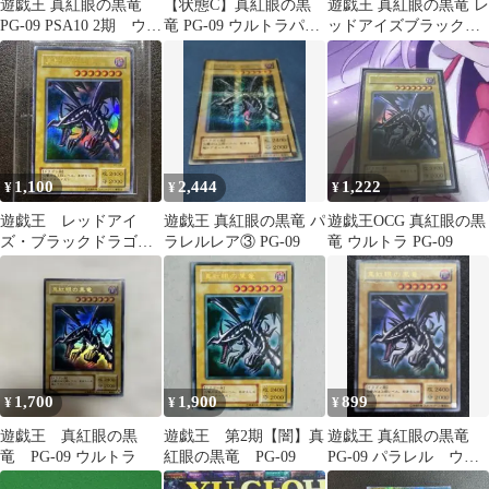
遊戯王 真紅眼の黒竜
【状態C】真紅眼の黒
遊戯王 真紅眼の黒竜 レ
PG-09 PSA10 2期 ウル
竜 PG-09 ウルトラパラ
ッドアイズブラックド
トラ
レルレア
ラゴン PG-09 ウルトラ
レア
1,100
2,444
1,222
¥
¥
¥
遊戯王 レッドアイ
遊戯王 真紅眼の黒竜 パ
遊戯王OCG 真紅眼の黒
ズ・ブラックドラゴ
ラレルレア③ PG-09
竜 ウルトラ PG-09
ン PG-09
1,700
1,900
899
¥
¥
¥
遊戯王 真紅眼の黒
遊戯王 第2期【闇】真
遊戯王 真紅眼の黒竜
竜 PG-09 ウルトラ
紅眼の黒竜 PG-09
PG-09 パラレル ウル
パラ