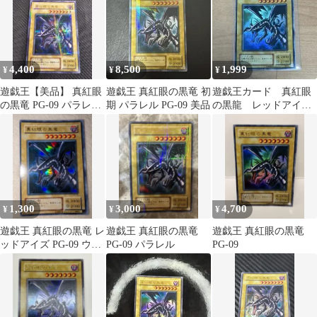
4,400
8,500
1,999
¥
¥
¥
遊戯王【美品】 真紅眼
遊戯王 真紅眼の黒竜 初
遊戯王カード 真紅眼
の黒竜 PG-09 パラレル
期 パラレル PG-09 美品
の黒龍 レッドアイズ
レア 2期 ②
ブラックドラゴン
1,300
3,000
4,700
¥
¥
¥
遊戯王 真紅眼の黒竜 レ
遊戯王 真紅眼の黒竜
遊戯王 真紅眼の黒竜
ッドアイズ PG-09 ウル
PG-09 パラレル
PG-09
トラレア