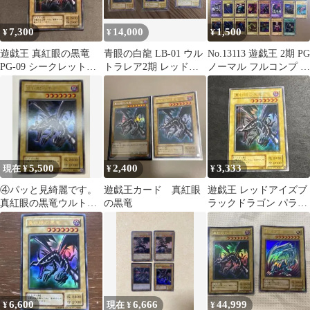
7,300
14,000
1,500
¥
¥
¥
遊戯王 真紅眼の黒竜
青眼の白龍 LB-01 ウル
No.13113 遊戯王 2期 PG
PG-09 シークレットレ
トラレア2期 レッドア
ノーマル フルコンプ ノ
ア
イズ、ブラックマジシ
ーレア以外
ャン
5,500
2,400
3,333
現在 ¥
¥
¥
④パッと見綺麗です。
遊戯王カード 真紅眼
遊戯王 レッドアイズブ
真紅眼の黒竜ウルトラ
の黒竜
ラックドラゴン パラレ
レア PG-09 初期絵
ルレア PG-09
6,600
6,666
44,999
¥
現在 ¥
¥