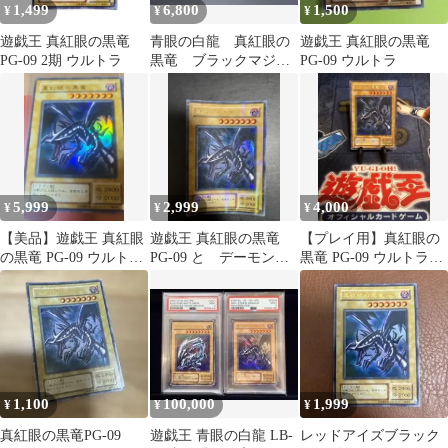
1,499
6,800
1,500
¥
¥
¥
遊戯王 真紅眼の黒竜
青眼の白龍 真紅眼の
遊戯王 真紅眼の黒竜
PG-09 2期 ウルトラ
黒竜 ブラックマジシ
PG-09 ウルトラ
ャン 暗黒騎士ガイ
ア デーモンの召喚✨
5,999
2,999
4,000
¥
¥
¥
【美品】遊戯王 真紅眼
遊戯王 真紅眼の黒竜
【プレイ用】真紅眼の
の黒竜 PG-09 ウルトラ
PG-09 と デーモンの
黒竜 PG-09 ウルトラパ
レア ２期
召喚 ２枚セット
ラレルレア
1,100
100,000
1,999
¥
¥
¥
真紅眼の黒竜PG-09
遊戯王 青眼の白龍 LB-
レッドアイズブラック