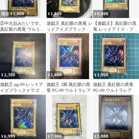
2,800
1,800
6,000
現在 ¥
¥
¥
②中古品みたいです。
遊戯王 真紅眼の黒竜 レ
【遊戯王】真紅眼の黒
真紅眼の黒竜 ウルトラ
ッドアイズブラックド
竜 レッドアイズ・ブラ
レア PG-09 レッドアイ
ラゴン PG-09 ウルトラ
ックドラゴン PG-09 パ
ズ
レア 3
ラレルレア
2,300
1,600
1,900
¥
¥
¥
遊戯王 pg-09 レッドア
遊戯王 2期 真紅眼の黒
遊戯王 真紅眼の黒竜
イズブラックドラゴ
竜 PG-09 ウルトラレア
PG-09 ウルトラレア
ン ウルトラレア
6,999
7,900
3,888
¥
¥
¥