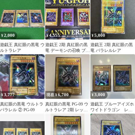
2,000
4,555
5,000
¥
¥
¥
遊戯王 真紅眼の黒竜 ウ
遊戯王 2期 真紅眼の黒
遊戯王 2期 真紅眼の黒
ルトラレア
竜 デーモンの召喚 ブラ
竜 パラレルレア
ックデーモンズドラゴ
ン ウルトラ
3,777
6,700
3,000
¥
現在 ¥
¥
真紅眼の黒竜 ウルトラ
真紅眼の黒竜 PG-09 ウ
遊戯王 ブルーアイズホ
パラレル ② PG-09
ルトラレア 2期 レッド
ワイトドラゴン レッ
アイズ 遊戯王
ドアイズブラックドラ
ゴン セット