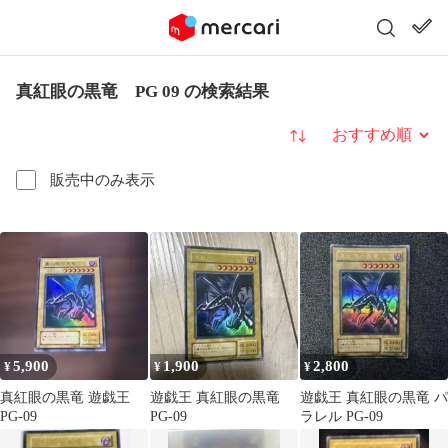
真紅眼の黒竜 PG 09 の検索結果
並び替え
販売中のみ表示
5,900
1,900
2,800
¥
¥
¥
真紅眼の黒竜 遊戯王
遊戯王 真紅眼の黒竜
遊戯王 真紅眼の黒竜 パ
PG-09
PG-09
ラレル PG-09