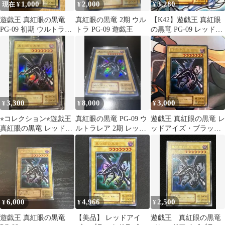
1,000
2,000
3,280
現在 ¥
¥
¥
遊戯王 真紅眼の黒竜
真紅眼の黒竜 2期 ウル
【K42】遊戯王 真紅眼
PG-09 初期 ウルトラレ
トラ PG-09 遊戯王
の黒竜 PG-09 レッドア
ア
イズ 2期 ウルトラ
3,300
8,000
3,000
¥
¥
¥
⭐︎コレクション⭐︎遊戯王
真紅眼の黒竜 PG-09 ウ
遊戯王 真紅眼の黒竜 レ
真紅眼の黒竜 レッドア
ルトラレア 2期 レッド
ッドアイズ・ブラック
イズ 2期ウルトラ PG-
アイズ 遊戯王
ドラゴン
09 ①
6,000
4,966
2,500
¥
¥
¥
遊戯王 真紅眼の黒竜
【美品】 レッドアイ
遊戯王 真紅眼の黒竜