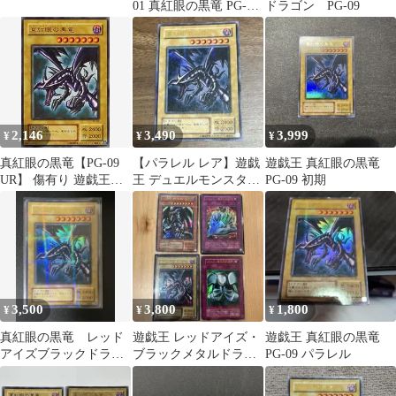
01 真紅眼の黒竜 PG-09
ドラゴン PG-09
PSA9 2枚セット
2,146
3,490
3,999
¥
¥
¥
真紅眼の黒竜【PG-09
【パラレル レア】遊戯
遊戯王 真紅眼の黒竜
UR】 傷有り 遊戯王
王 デュエルモンスター
PG-09 初期
OCG
ズ 真紅眼の黒竜 PG-09
2期
3,500
3,800
1,800
¥
¥
¥
真紅眼の黒竜 レッド
遊戯王 レッドアイズ・
遊戯王 真紅眼の黒竜
アイズブラックドラゴ
ブラックメタルドラゴ
PG-09 パラレル
ン PG-09 ウルパラ
ン 他 4枚セット