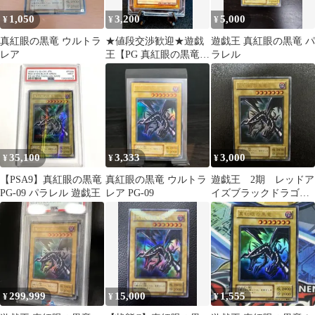
1,050
3,200
5,000
¥
¥
¥
真紅眼の黒竜 ウルトラ
★値段交渉歓迎★遊戯
遊戯王 真紅眼の黒竜 パ
レア
王【PG 真紅眼の黒竜】
ラレル
レッドアイズブラック
ドラゴン
35,100
3,333
3,000
¥
¥
¥
【PSA9】真紅眼の黒竜
真紅眼の黒竜 ウルトラ
遊戯王 2期 レッドア
PG-09 パラレル 遊戯王
レア PG-09
イズブラックドラゴ
ン UR ②
299,999
15,000
1,555
¥
¥
¥