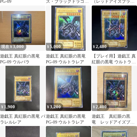
PG-09
ズ・ブラックドラゴン
（レッドアイズブラッ
真紅眼の黒竜 2期 PG-
クドラゴン） PG-09
09
ウルトラ
3,000
5,000
2,480
現在 ¥
¥
¥
遊戯王 真紅眼の黒竜
遊戯王 真紅眼の黒竜
【プレイ用】遊戯王 真
PG-09 ウルパラ
PG-09 ウルトラレア
紅眼の黒竜 ウルトラパ
ラレルレア PG-09 キズ
あり
1,900
3,200
2,400
¥
¥
¥
遊戯王 真紅眼の黒竜 パ
遊戯王 真紅眼の黒竜
遊戯王 真紅眼の黒
ラレルレア
PG-09 ウルトラレア
竜 レッドアイズブラ
ックドラゴン パラレ
ル PG-０９