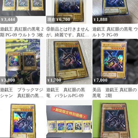
3,444
6,700
1,888
¥
現在 ¥
¥
遊戯王 真紅眼の黒竜 2
⑨新品とは行きません
遊戯王 真紅眼の黒竜 ウ
期 PG-09 ウルトラ 3枚
が。綺麗です。真紅眼
ルトラ PG-09
の黒竜ウルトラレア
PG-09 初期絵
3,000
1,700
7,000
¥
¥
¥
遊戯王 ブラックマジ
遊戯王 真紅眼の黒
美品 遊戯王 真紅眼の
シャン 真紅眼の黒
竜 パラレルPG-09
黒竜 2期
竜 2期ウルトラレアセ
ット