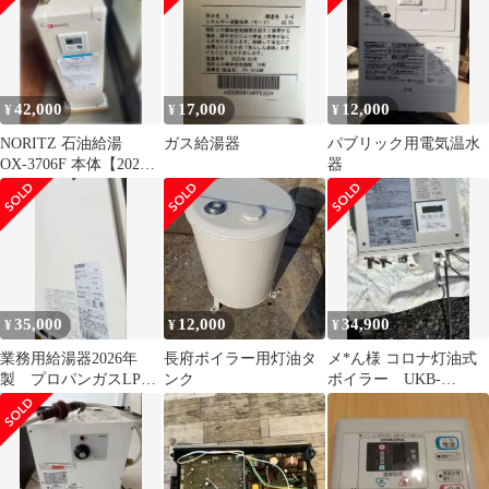
42,000
17,000
12,000
¥
¥
¥
NORITZ 石油給湯
ガス給湯器
パブリック用電気温水
OX-3706F 本体【2026
器
年製造】
35,000
12,000
34,900
¥
¥
¥
業務用給湯器2026年
長府ボイラー用灯油タ
メ*ん様 コロナ灯油式
製 プロパンガスLP給
ンク
ボイラー UKB-
湯器
AG470MX 水回り設備