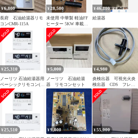
6,800
28,500
46,800
¥
¥
¥
長府 石油給湯器リモ
未使用 中華製 軽油FF
給湯器
コンCMR-115A
ヒーター 5KW 車載用
ヒーター 別売り部材セ
ット
25,310
5,000
4,980
¥
¥
¥
ノーリツ 石油給湯器用
ノーリツ 石油給湯
炎検出器 可視光火炎
ベーシックリモコン(イ
器 リモコンセット
検出器 CDS フレー
ンターホン付) RC-
ムアイ バーナー ボ
J101PEマルチセット(T)
イラー 長府 他
25,510
9,000
55,000
¥
¥
¥