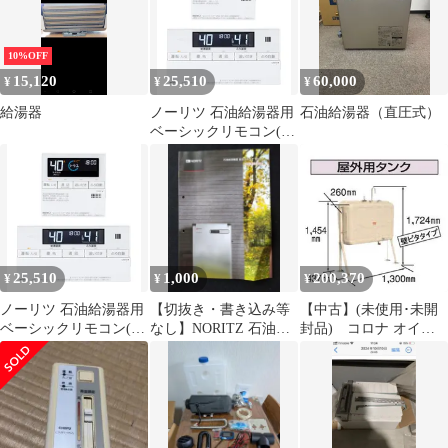
10%OFF
15,120
25,510
60,000
¥
¥
¥
給湯器
ノーリツ 石油給湯器用
石油給湯器（直圧式）
ベーシックリモコン(イ
ンターホン付) RC-
J101PEマルチセット(T)
25,510
1,000
200,370
¥
¥
¥
ノーリツ 石油給湯器用
【切抜き・書き込み等
【中古】(未使用･未開
ベーシックリモコン(イ
なし】NORITZ 石油給
封品) コロナ オイル
ンターホン付) RC-
湯機器 総合カタログ
タンク 屋外用 壁ピタタ
J101PEマルチセット(T)
2023.1
イプ 198L TC-201X(E)
石油給湯器 関連部材
tu1jdyt