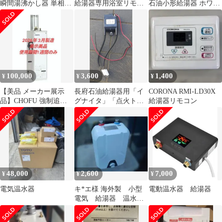
瞬間湯沸かし器 単相
給湯器専用浴室リモコ
石油小形給湯器 ホワイ
200V 厨房 洗面所 オフ
ン RC-7507S-3
ト
ィス
100,000
3,600
1,400
¥
¥
¥
【美品 メーカー展示
長府石油給湯器用「イ
CORONA RMI-LD30X
品】CHOFU 強制追焚
グナイタ」「点火トラ
給湯器リモコン
付石油給湯器 KIB-
ンス」エレクトロード
3867SAG
付き 旧型
48,000
2,600
7,000
¥
¥
¥
電気温水器
キ*エ様 海外製 小型
電動温水器 給湯器
電気 給湯器 温水
器 本体のみ 取説は
英語記載です。