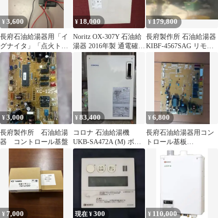
3,600
18,000
179,800
¥
¥
¥
長府石油給湯器用「イ
Noritz OX-307Y 石油給
長府製作所 石油給湯器
グナイタ」「点火トラ
湯器 2016年製 通電確認
KIBF-4567SAG リモコ
ンス」KIB、IB386シリ
済 (BB)
ンセット KR-111V
ーズなど
3,000
83,400
6,800
¥
¥
¥
長府製作所 石油給湯
コロナ 石油給湯機
長府石油給湯器用コン
器 コントロール基盤
UKB-SA472A (M) ボイ
トロール基板
ラー 追い焚き オート
「KC223」
KIBF3860SAG等用
7,000
300
110,000
¥
現在 ¥
¥