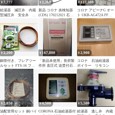
7,777
2,260
127,300
¥
¥
¥
給湯器 減圧弁 内蔵
新品 コロナ 炎検知器
コロナ アビーナG オー
型減圧弁 安全弁 ダ
(CDS) 170212021 石油
ト UKB-AG472A FFW
ンレイ 長府 石油給
給湯器用〔35g-2〕純正
石油給湯器 追炊き機能
湯器
部品 交換 給湯器
2,200
167,800
2,900
¥
¥
¥
銅管付き、フレアツー
「新品未使用」長府製
コロナ 石油給湯器
ルセット FTS-16 フレ
作所 直圧式 追焚付石油
ボイラー リモコン
ア加工 パイプカッター
給湯器 インターホンリ
灯油
モコンセット
2,850
4,500
5,500
¥
¥
¥
油配管用セット 銅パイ
CORONA 石油給湯器付
給湯器 逃し弁 内蔵