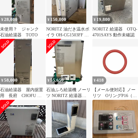
28,000
150,000
19,800
¥
¥
¥
未使用？ ジャンク
NORITZ 油だき温水ボ
NORITZ 給湯器 OTQ-
石油給湯器 TOTO
イラ OH-CG1503FF 本
4701SAYS 動作未確認
体
58,000
55,650
418
¥
¥
¥
石油給湯器 屋内据置
石油ふろ給湯機 ノーリ
【メール便対応】ノー
用 長府 CHOFU エ
ツ NORITZ 給湯器
リツ OリングP16（耐
コフィール IBFー
OTX-3707YS ステンレ
塩素水用） 【品番：
3970DF
ス外装 マルチリモコン
3223302】
付き