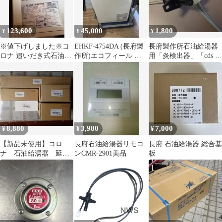
123,600
45,000
1,800
¥
¥
¥
※値下げしました※コ
EHKF-4754DA (長府製
長府製作所石油給湯器
ロナ 追いだき式石油給
作所)エコフィール 石
用「炎検出器」「cds 」
湯器UKB-AG472B
油給湯器 追い焚き機
「光電管」失火安全装
(MW)
能付き
置旧型
8,880
3,980
7,000
¥
¥
¥
【新品未使用】コロ
長府石油給湯器リモコ
長府 石油給湯器 総合基
ナ 石油給湯器 延長
ンCMR-2901美品
板
配管部材 ５個セット