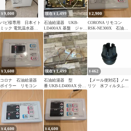
9,000
1,499
2,900
¥
現在 ¥
¥
バビ様専用 日本イト
石油給湯器 UKB-
CORONA リモコン
ミック 電気温水器
LD400AX 基盤 ジャン
RSK-NE300X 石油給
ESN20ARN111B0
ク
湯器 ボイラー
3,600
1,499
462
¥
現在 ¥
¥
コロナ 石油給湯器
石油給湯器 型
【メール便対応】ノー
ボイラー リモコン
番:UKB-LD400AX 分解
リツ 水フィルタふた
部品 ジャンク扱い品
（DTJ） 【品番：
DTJD006】
4,600
4,600
¥
¥