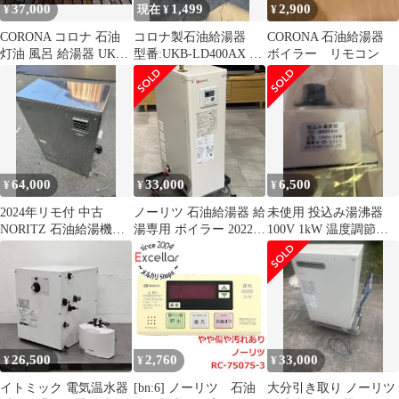
37,000
1,499
2,900
¥
現在 ¥
¥
CORONA コロナ 石油
コロナ製石油給湯器
CORONA 石油給湯器
灯油 風呂 給湯器 UKB-
型番:UKB-LD400AX 分
ボイラー リモコン
SA470ARX
解部品 ジャンク扱い
品
64,000
33,000
6,500
¥
¥
¥
2024年リモ付 中古
ノーリツ 石油給湯器 給
未使用 投込み湯沸器
NORITZ 石油給湯機
湯専用 ボイラー 2022年
100V 1kW 温度調節器
OTX-CH4502SAYSMV
OX-3706F B524
付 日本製 大栄電熱工業
26,500
2,760
33,000
¥
¥
¥
イトミック 電気温水器
[bn:6] ノーリツ 石油
大分引き取り ノーリツ