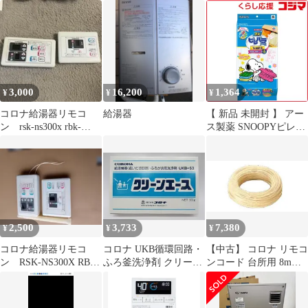
19 SKS
湯湯沸器
音声リモコン・拡散排
気筒・排気トップ付き
3,000
16,200
1,364
¥
¥
¥
コロナ給湯器リモコ
給湯器
【 新品 未開封 】 アー
ン rsk-ns300x rbk-
ス製薬 SNOOPYピレパ
ns300x
ラアース引き出し用 未
使用 送料無料
2,500
3,733
7,380
¥
¥
¥
コロナ給湯器リモコ
コロナ UKB循環回路・
【中古】 コロナ リモコ
ン RSK-NS300X RBK-
ふろ釜洗浄剤 クリーン
ンコード 台所用 8m
NS300X
エース UKB-53 石油給
UR-M2-8C 石油給湯器
湯器
関連部材