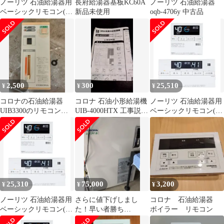
ノーリツ 石油給湯器用
長府給湯器基板KC60A
ノーリツ 石油給湯器
ベーシックリモコン(イ
新品未使用
oqb-4706y 中古品
ンターホン付) RC-
J101PEマルチセット(T)
2,500
300
25,510
¥
¥
¥
コロナの石油給湯器
コロナ 石油小形給湯機
ノーリツ 石油給湯器用
UIB3300のリモコンの
UIB-4000HTX 工事説明
ベーシックリモコン(イ
みリモコンの背面カバ
書
ンターホン付) RC-
ーもあります
J101PEマルチセット(T)
25,310
75,000
3,200
¥
¥
¥
ノーリツ 石油給湯器用
さらに値下げしまし
コロナ 石油給湯器
ベーシックリモコン(イ
た！早い者勝ち
ボイラー リモコン
ンターホン付) RC-
CORONA 石油給湯器