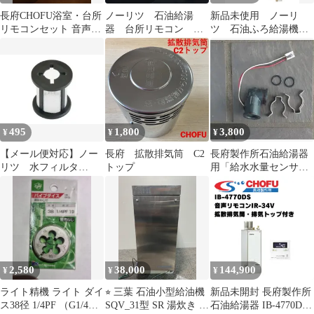
長府CHOFU浴室・台所
ノーリツ 石油給湯
新品未使用 ノーリ
リモコンセット 音声リ
器 台所リモコン
ツ 石油ふろ給湯機
モコンセット名SRC-
RC-9001MP
エコフィール OQB-
476AV
CG4706WFF
495
1,800
3,800
¥
¥
¥
【メール便対応】ノー
長府 拡散排気筒 C2
長府製作所石油給湯器
リツ 水フィルタ
トップ
用「給水水量センサ
（DTJ） 【品番：
ー」KIBF3860SAG等
DTJD005】
水流スイッチ
2,580
38,000
144,900
¥
¥
¥
ライト精機 ライト ダイ
⭐︎ 三葉 石油小型給油機
新品未開封 長府製作所
ス38径 1/4PF （G1/4）
SQV_31型 SR 湯炊き 貯
石油給湯器 IB-4770DS