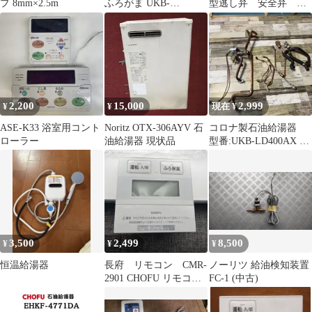
プ 8mm×2.5m
ふろがま UKB-
型逃し弁 安全弁 ヨ
A3310TXリモコン 台所
シタケ
／サブ
2,200
15,000
2,999
¥
¥
現在 ¥
ASE-K33 浴室用コント
Noritz OTX-306AYV 石
コロナ製石油給湯器
ローラー
油給湯器 現状品
型番:UKB-LD400AX 分
解部品 ジャンク扱い
品
3,500
2,499
8,500
¥
¥
¥
恒温給湯器
長府 リモコン CMR-
ノーリツ 給油検知装置
2901 CHOFU リモコ
FC-1 (中古)
ン 中古美品