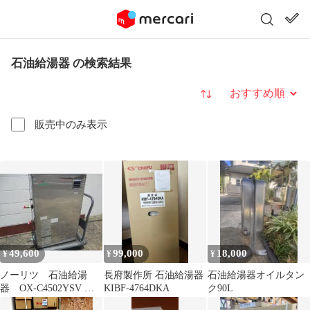
石油給湯器 の検索結果
並び替え
販売中のみ表示
49,600
99,000
18,000
¥
¥
¥
ノーリツ 石油給湯
長府製作所 石油給湯器
石油給湯器オイルタン
器 OX-C4502YSV 給
KIBF-4764DKA
ク90L
湯専用 2019年製 リ