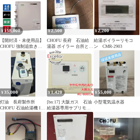
158,000
2,500
2,200
¥
¥
¥
【開封済・未使用品】
CHOFU 長府 石油給
給湯ボイラーリモコ
CHOFU 強制追炊き付
湯器 ボイラー 台所と浴
ン CMR-2903
エコフィール 石油給湯
室リモコン YST-1300
器 EHKF-4771DA
35,000
1,420
55,000
¥
¥
¥
灯油 長府製作所
[bn:17] 大阪ガス 石油
小型電気温水器
CHOFU 石油給湯機 IB-
給湯器専用サブリモコ
4731DF 直圧式
ン RC-8001A