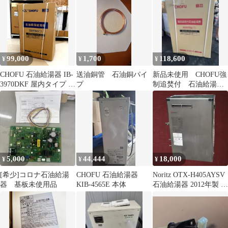
モコン付
99,000
1,700
118,600
¥
¥
¥
CHOFU 石油給湯器 IB-
送油銅管 石油銅パイ
新品未使用 CHOFU強
3970DKF 屋内タイプ 給
プ
制追焚付 石油給湯器
湯専用 水道直圧式
KIB-3867F 長府製作所
5,000
44,444
18,000
¥
¥
¥
[希少]コロナ石油給湯
CHOFU 石油給湯器
Noritz OTX-H405AYSV
器 基板未使用品
KIB-4565E 本体
石油給湯器 2012年製 通
電確認済