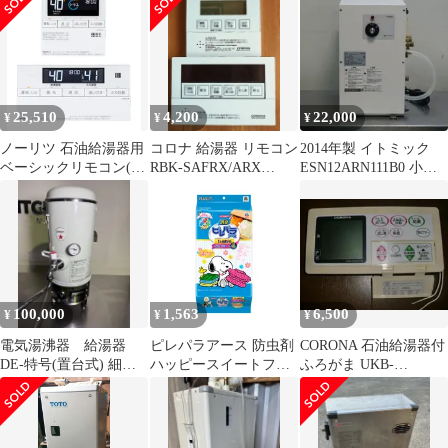
J101PEマルチセット(T)
25,510
4,200
22,000
¥
¥
¥
ノーリツ 石油給湯器用
コロナ 給湯器 リモコン
2014年製 イトミック
ベーシックリモコン(イ
RBK-SAFRX/ARX
ESN12ARN111B0 小型
ンターホン付) RC-
RMK-SAFRX/ARX
電気温水器 100V 用
J101PEマルチセット(T)
1.1kw 30～75度 給湯器
25L
W240(+33)D320(+21)H4
19mm Aタイプ
100,000
1,563
6,500
¥
¥
¥
電気湯沸器 給湯器
ピレパラアース 防虫剤
CORONA 石油給湯器付
DE-特号(置台式) 細山
ハッピースイートフラ
ふろがま UKB-
熱器株式会社
ワーの香り [引き出し
A3310TXリモコン 浴室
用 48包入]
用