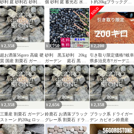
砂利 庭 砂利石 砂利敷
個 砂利 庭 蓄光石 水槽
ト約20kgブラックグレ
き 庭石 敷石 白石
光る 石 玄関 砕石 イン
ー系 ドライガーデン 割
テリア アクアリウム 自
栗石
然 花瓶 ガーデン ハウ
ス 人口発光石
2,358
3,750
2,200
¥
¥
¥
超お洒落56goro 高級 硬
砂利 黒玉砂利 20kg
引き取り限定価格‼️岐阜
質 国産 割栗石 ガーデ
ガーデン 庭石 黒 玉
県多治見市‼️ガーデニン
ンストーン 約20kg
砂利 ガーデンロック ガ
グ砂利 石 砂 瓦チ
ーデニング 庭 敷石 販
ップ
売 砂利 大量 砕石 丸石
玉石 玉砂利 じゃり 庭
おしゃれ 化粧石 化粧砂
利 防草砂利 ガーデン用
品 園芸用品 園芸 ガー
2,358
2,656
2,358
¥
¥
¥
デン 庭用 玄関 最高
級 特上
三重産 割栗石 ガーデン
鈴鹿石 お洒落ブラック
ブラック系 ドライガー
ストーン 約20kg ロック
グレー系 割栗石 ドライ
デン カビオン鈴鹿産 割
ガーデン クラッシュロ
ガーデン ガビオン 約
栗石 ガーデンストーン
ック
20kg
約20kg