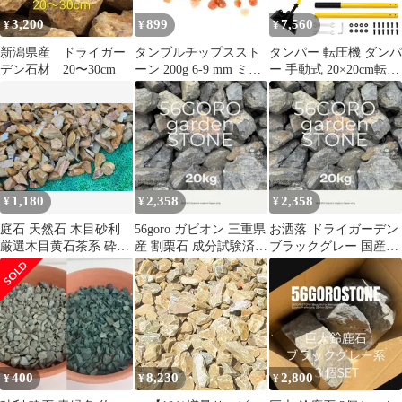
3,200
899
7,560
¥
¥
¥
新潟県産 ドライガー
タンブルチップススト
タンパー 転圧機 ダンパ
デン石材 20〜30cm
ーン 200g 6-9 mm ミニ
ー 手動式 20×20cm転圧
砕石 花瓶フィラー
プレート 115cmロング
ハンドル スチール製 ハ
ンドタンパー 地固め道
具 四角ランマー 土なら
し 整地 砂利 アスファ
ルト補修 庭作業 花壇
芝生 DIY用 分解可能
1,180
2,358
2,358
¥
¥
¥
開口レンチ2本・六
91c71fb8
庭石 天然石 木目砂利
56goro ガビオン 三重県
お洒落 ドライガーデン
厳選木目黄石茶系 砕石
産 割栗石 成分試験済
ブラックグレー 国産割
（木目砂利）化粧砂利
ガーデン 約20kg
栗石 ガーデンストーン
ガーデニング 防犯砂利
約20kg
エクステリア DIY 敷き
砂利 5分（15～20mm）
1kg
400
8,230
2,800
¥
¥
¥