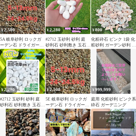
2,500
2,280
800
¥
¥
¥
5A 岐阜砂利 ロックガ
#2712 玉砂利 砂利 庭
化粧砕石 ピンク 1袋 化
ーデン石 ドライガーデ
砂利石 砂利敷き 玉石
粧砂利 ガーデン砂利 天
ン 割栗石 チャート石
白 砕石 外構 防犯 砂利
然石 ロックガーデン 鉢
※北海道、沖縄本島、
植え・観葉植物用 桜色
沖縄の離島、その他離
島へは別途配送料有り
2,280
2,500
999,999
¥
¥
¥
#2712 玉砂利 砂利 庭
5E 岐阜砂利 ロックガ
庭用 化粧砂利 ピンク系
砂利石 砂利敷き 玉石
ーデン石 ドライガーデ
砕石 ガーデニング
白 砕石 外構 防犯 砂利
ン 割栗石 チャート
※北海道、沖縄本島、
沖縄の離島、その他離
島へは別途配送料有り