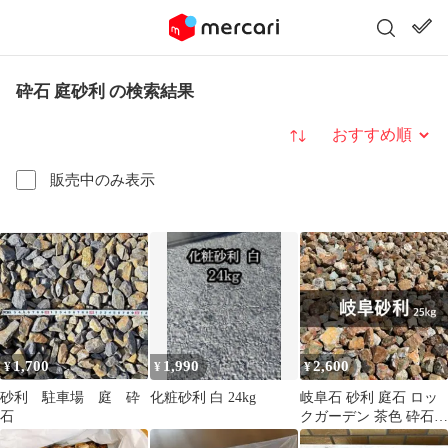
砕石 庭砂利 の検索結果
並び替え
販売中のみ表示
1,700
1,990
2,600
¥
¥
¥
砂利 駐車場 庭 砕
化粧砂利 白 24kg
岐阜石 砂利 庭石 ロッ
石
クガーデン 茶色 砕石
チャート石 ブラウン