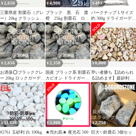
2,650
4,900
499
¥
¥
¥
三重県産 割栗石（グレ
ブラック 黒 石 濃
バークチップ Lサイズ
ー）20kg クラッシュロ
橙 25kg 割栗石 ロッ
約 300g ドライガーデン
ック アクアリウム コケ
クガーデン ドライガ
外構 園芸 ガーデニング
リウム
ーデン 天然
2,656
2,358
6,000
¥
¥
¥
お洒落⭕️ブラックグレ
国産 ブラック系 割栗石
早い者勝ち【詰められ
ー 20kg ロックガーデン
カビオン ドライガーデ
る詰めます】庭砂利 ガ
ドライガーデン チャー
ン ガーデンストーン 約
ーデニング 外構 オシャ
ト石
20kg
レ 30kg
11,620
3,980
2,750
¥
¥
¥
#2761 玉砂利 白 100kg
★売れ筋★ 夜光石 500
巨大✨鈴鹿石 3個セッ