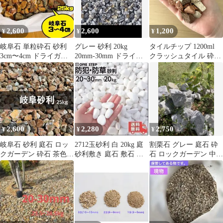
2,600
2,600
1,200
¥
¥
¥
岐阜石 単粒砕石 砂利
グレー 砂利 20kg
タイルチップ 1200ml
3cm〜4cm ドライガー
20mm-30mm ドライガ
クラッシュタイル 砕石
デン ロックガーデン
ーデン 三重県産 庭石
化粧砂利 観葉植物 多肉
植物 鉢植え マルチング
土隠し 園芸 ガーデニン
グ テラコッタ ナチュラ
ル インテリア 撮影小物
大容量 まとめ買い DIY
2,600
2,280
2,750
¥
¥
¥
岐阜石 砂利 庭石 ロッ
2712玉砂利 白 20kg 庭
割栗石 グレー 庭石 砕
クガーデン 砕石 茶色
砂利敷き 庭石 敷石 砂
石 ロックガーデン 中サ
25kg チャート石 ブ
利 おしゃれ ホワイト
イズ わりぐり
ラウン