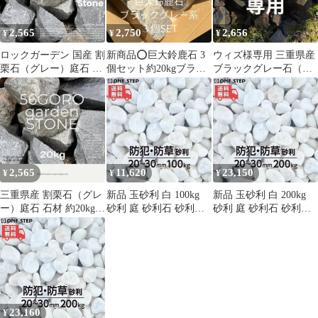
2,565
2,750
2,656
¥
¥
¥
ロックガーデン 国産 割
新商品⭕️巨大鈴鹿石 3
ウィズ様専用 三重県産
栗石（グレー）庭石 園
個セット約20kgブラッ
ブラックグレー石（約
芸用20kg クラッシュロ
クグレー系 ドライガー
3cm〜7cm）
ック
デン割栗石
2,565
11,620
23,150
¥
¥
¥
三重県産 割栗石（グレ
新品 玉砂利 白 100kg
新品 玉砂利 白 200kg
ー）庭石 石材 約20kg
砂利 庭 砂利石 砂利敷
砂利 庭 砂利石 砂利敷
クラッシュロック アク
き 庭石 敷石 砂利 防犯
き 庭石 敷石 砂利 防犯
アリウム
23,160
¥