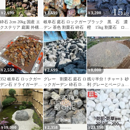
2,690
2,699
3,200
¥
¥
¥
砕石 2cm 20kg 国産 エ
岐阜石 庭石 ロックガー
ブラック 黒 石 濃
クステリア 庭園 外構
デン 茶色 割栗石 砕石
橙 15kg 割栗石 ロッ
玄関まわり アプローチ
クガーデン ドライガ
敷砂利 自然石 中粒 防
ーデン 天然
犯 (20kg)
2,550
2,699
8,000
¥
¥
¥
352 岐阜石 ロックガー
グレー 割栗石 庭石 ロ
残り半分！チャート 砂
デン石 ドライガーデン
ックガーデン 砕石 DIY
利 グレーとベージュと
割栗石 チャート
岐阜 わりぐり
茶 みかも石 砕石
引き取り限定
19,000
2,358
23,150
¥
¥
¥