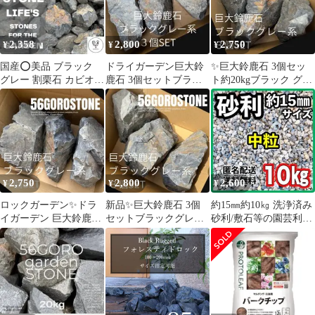
20kg
2,358
2,800
2,750
¥
¥
¥
国産⭕️美品 ブラック
ドライガーデン巨大鈴
✨巨大鈴鹿石 3個セッ
グレー 割栗石 カビオン
鹿石 3個セットブラッ
ト約20kgブラック グレ
ドライガーデン 庭の雰
クグレー系 クラッシュ
ー系 ドライガーデン 割
囲気抜群
ロック 割栗石
栗石
2,750
2,800
2,600
¥
¥
¥
ロックガーデン✨ドラ
新品✨巨大鈴鹿石 3個
約15㎜約10㎏ 洗浄済み
イガーデン 巨大鈴鹿石
セットブラックグレー
砂利/敷石等の園芸利用
3個 ブラックグレー系
系 ドライガーデン 割栗
やDIY、図工の材料
割栗石
石 クラッシュ
に！