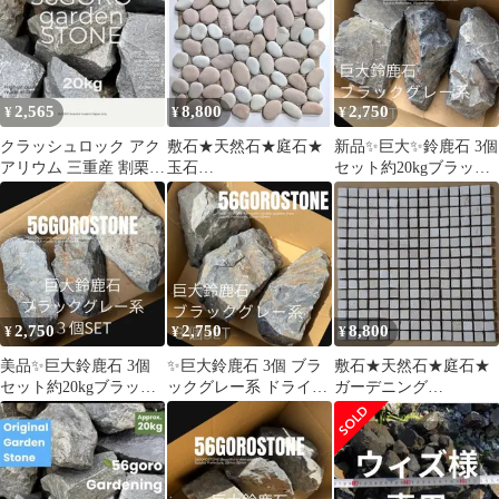
2,565
8,800
2,750
¥
¥
¥
クラッシュロック アク
敷石★天然石★庭石★
新品✨巨大✨鈴鹿石 3個
アリウム 三重産 割栗石
玉石
セット約20kgブラック
（グレー）カビオン 約
★DIY★300×300×10㎜
グレー系 ガビオン 割栗
20kg
★シート11枚★送料込
石
2,750
2,750
8,800
¥
¥
¥
美品✨巨大鈴鹿石 3個
✨巨大鈴鹿石 3個 ブラ
敷石★天然石★庭石★
セット約20kgブラック
ックグレー系 ドライガ
ガーデニング
グレー系 ドライガーデ
ーデン 割栗石 クラッシ
★300×300×10㎜★シー
ン 割栗石
ュロック
ト11枚★送料込