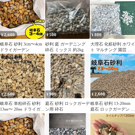
2,600
500
800
¥
¥
¥
岐阜石 砂利 3cm〜4cm
砂利 庭 ガーデニング
大理石 化粧砂利 ホワイ
ドライガーデン
砕石 ミックス 約2kg
ト マルチング 園芸 ア
クアリウム DIY
2,600
980
2,600
¥
¥
¥
岐阜石 単粒砕石 砂利
庭石 砂利 ロックガーデ
岐阜石 砂利 13-20mm
13㎜〜 20㎜ ドライガー
ン用 砕石
庭石 ロックガーデン 茶
デン
色 チャート石 砕石