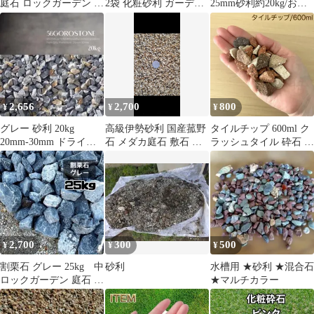
庭石 ロックガーデン ブ
2袋 化粧砂利 ガーデン
25mm砂利約20kg/お庭
ラウン 砕石 茶
砂利 天然石 ロックガー
の敷石、装飾、防犯砂
デン 鉢植え・観葉植物
利に！
用 青灰色
2,656
2,700
800
¥
¥
¥
グレー 砂利 20kg
高級伊勢砂利 国産菰野
タイルチップ 600ml ク
20mm-30mm ドライガ
石 メダカ庭石 敷石 化
ラッシュタイル 砕石 化
ーデン 三重県産 庭石
粧砂利 御影石 びり砕
粧砂利 観葉植物 多肉植
石 10ｋｇ
物 鉢植え マルチング
土隠し 園芸 ガーデニン
グ テラコッタ ナチュラ
ル インテリア 撮影小物
DIY
2,700
300
500
¥
¥
¥
割栗石 グレー 25kg 中
砂利
水槽用 ★砂利 ★混合石
ロックガーデン 庭石 砕
★マルチカラー
石 わりぐり 岐阜