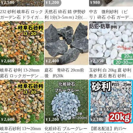
2,500
1,200
980
¥
¥
¥
232 砂利 岐阜石 ロック
天然石 砕石 錆 伊勢砂
中古 微利砂利 （ビ
ガーデン石 ドライガー
利 1分(3~5ｍｍ) 2分(6
リ）砕石 小石 ガーデニ
デン 割栗石 チャート石
～9mm）各1kg計2kg
ング 庭敷き砂利 箱
庭 ネコポス
2,600
2,400
2,350
¥
¥
¥
岐阜石 砂利 13-20mm
庭石 青砕石 20cm前
玉砂利 白 20kg 庭 砂利
庭石 ロックガーデン 砕
後 約20k
敷き 庭石 敷石 砂利 お
石 茶色 ドライガーデ
しゃれ ホワイト
ン
2,600
1,200
2,100
¥
¥
¥
岐阜石砂利 13〜20mm
化粧砕石 ブルーグレー
【匿名配送】約15〜