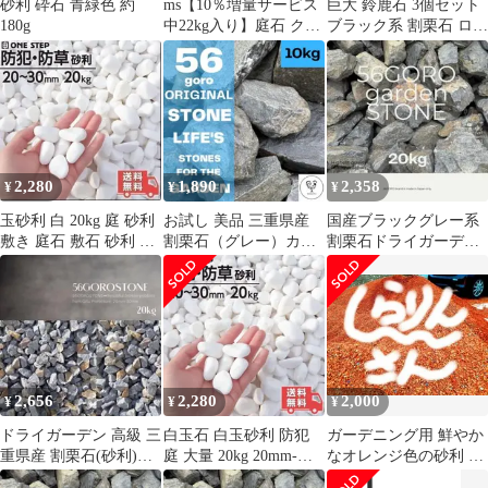
砂利 砕石 青緑色 約
ms【10％増量サービス
巨大 鈴鹿石 3個セット
180g
中22kg入り】庭石 クラ
ブラック系 割栗石 ロッ
ッシュロック サンドイ
クガーデン
エロー 敷き砂利サイズ
の20?40mm【サイズ
SS】【あこがれのロッ
クガーデンが簡単に】
敷き詰めるだけの簡単
工事で何とかしたかっ
2,280
1,890
2,358
¥
¥
¥
たお庭があっという間
に生き返る ロックガー
玉砂利 白 20kg 庭 砂利
お試し 美品 三重県産
国産ブラックグレー系
デン 栗石 ゴロタ
敷き 庭石 敷石 砂利 お
割栗石（グレー）カビ
割栗石ドライガーデン
しゃれ ホワイト2712
オン 庭石 石材 約10kg
カビオン ガーデンスト
ーン 約20kg
2,656
2,280
2,000
¥
¥
¥
ドライガーデン 高級 三
白玉石 白玉砂利 防犯
ガーデニング用 鮮やか
重県産 割栗石(砂利)
庭 大量 20kg 20mm-
なオレンジ色の砂利 庭
（グレー） 庭石 石材
30mm 砂利約17.8L
石 瓦チップ