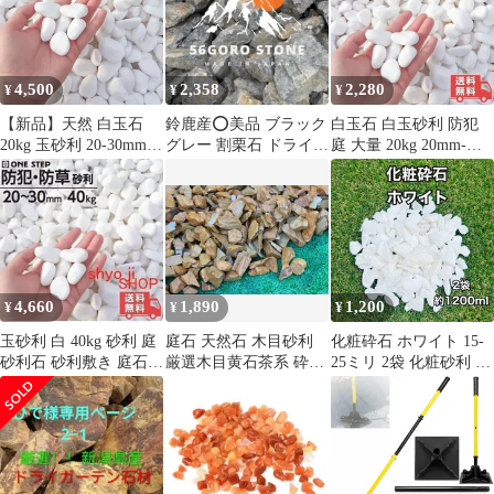
道 砂利の駐車場 通路
共同駐車場 補強用
4,500
2,358
2,280
¥
¥
¥
【新品】天然 白玉石
鈴鹿産⭕️美品 ブラック
白玉石 白玉砂利 防犯
20kg 玉砂利 20-30mm
グレー 割栗石 ドライガ
庭 大量 20kg 20mm-
ホワイト 砂利 庭 敷石
ーデン 庭石 ガーデン石
30mm 砂利約17.8L
庭石 砕石 化粧砂利 白
大理石 石灰岩 自然石
ガーデニング エクステ
リア 外構 DIY 防犯対策
防草 雑草対策 和風 洋
風 玄関 花壇 駐車場
4,660
1,890
1,200
¥
¥
¥
玉砂利 白 40kg 砂利 庭
庭石 天然石 木目砂利
化粧砕石 ホワイト 15-
砂利石 砂利敷き 庭石
厳選木目黄石茶系 砕石
25ミリ 2袋 化粧砂利 ガ
敷石 砂利 おしゃれ
（木目砂利）化粧砂利
ーデン砂利 天然石 ロッ
ガーデニング 防犯砂利
クガーデン 鉢植え・観
エクステリア DIY 敷き
葉植物用 白色
砂利 5分（15～20mm）
5kg