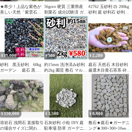
★希少！上品な紫色が
56goro 硬質 三重県産
#2762 玉砂利 白 200kg
美しい天然「紫雲石」
割栗石 成分試験済 ガー
砂利 庭 砂利石 砂利敷
【三重県産】【一点
デンストーン 約20kg
き 庭石 敷石 白石
物】紫雲石１石景石
【２】
11,000
580
2,280
¥
¥
¥
砂利 黒玉砂利 60kg
約15mm 洗浄済み砂利
庭石 天然石 木目砂利
ガーデン 庭石 黒 玉
約2kg 園芸 敷石 マルチ
厳選木目黄石茶系 砕石
砂利 ガーデンロック ガ
ング
（木目砂利）化粧砂利
ーデニング 庭 敷石 販
ガーデニング 防犯砂利
売 砂利 大量 砕石 丸石
エクステリア DIY 敷き
玉石 玉砂利 じゃり 庭
砂利 5分（15～20mm）
おしゃれ 化粧石 化粧砂
10kg
利 防草砂利 ガーデン用
品 園芸用品 園芸 ガー
150,000
3,500
8,800
¥
¥
¥
デン 庭用 玄関 最高
級 特上
溶岩石 浅間石 直接取引
石灰砂利 小粒 DIY 庭
敷石★庭石★ガーデニ
の場合サイズに関わら
駐車場 防草 ガーデニン
ング★300×300×10㎜★