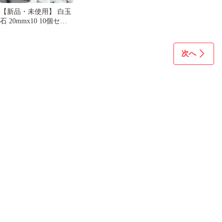
【新品・未使用】 白玉
石 20mmx10 10個セッ
ト ONE STEP 玉砂利 白
200kg 砂利 庭 砂利石
砂利敷き 庭石 敷石 砂
次へ
利 おしゃれ 玉石 白 砕
石 外構 防犯 砂利 ホワ
イト