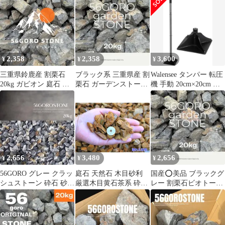
約20kg
2,358
2,358
3,600
¥
¥
¥
三重県鈴鹿産 割栗石
ブラック系 三重県産 割
Walensee タンパー 転圧
20kg ガビオン 庭石 ド
栗石 ガーデンストーン
機 手動 20cm×20cm プ
ライガーデン チャート
約20kg
レート122cm
石
2,656
3,480
2,656
¥
¥
¥
56GORO グレー クラッ
庭石 天然石 木目砂利
国産⭕️美品 ブラックグ
シュストーン 砕石 砂利
厳選木目黄石茶系 砕石
レー 割栗石ビオトー
約20kg クラッシュロッ
（木目砂利）化粧砂利
プ・メダカドライガー
ク
ガーデニング 防犯砂利
デンカビオンに最適
エクステリア DIY 敷き
砂利 5分（15～20mm）