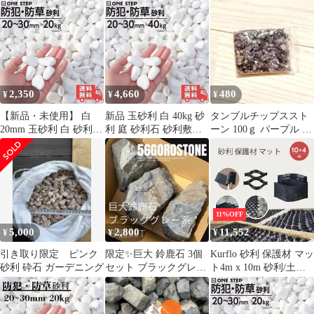
ず1個1,000円
グ 25キロ エクステリ
シート11枚【送料無
ア
料】
2,350
4,660
480
¥
¥
¥
【新品・未使用】 白
新品 玉砂利 白 40kg 砂
タンブルチップススト
20mm 玉砂利 白 砂利
利 庭 砂利石 砂利敷き
ーン 100ｇ パープル 水
庭 砂利石 砂利敷き 庭
庭石 敷石 砂利 防犯
槽 フィラー 植物 おし
石 敷石 砂利 おしゃれ
ゃれ
玉石 白 砕石 外構 防犯
砂利 ホワイト
11%OFF
5,000
2,800
11,552
¥
¥
¥
引き取り限定 ピンク
限定✨巨大 鈴鹿石 3個
Kurflo 砂利 保護材 マッ
砂利 砕石 ガーデニング
セット ブラックグレー
ト4m x 10m 砂利/土壌
系 ロックガーデン ドラ
ジオ/泥/砂用 砂利飛散
イガーデン
防止マット 駐車場砂利
敷きマット 園芸庭の小