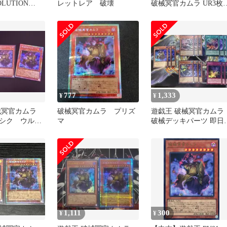
OLUTION
レットレア 破壊
破械冥官カムラ UR3枚
R －トゥーン・
ット
ラフト・破械
P049 /
3
777
1,333
¥
¥
械冥官カムラ
破械冥官カムラ プリズ
遊戯王 破械冥官カムラ
シク ウルト
マ
破械デッキパーツ 即日
ト おまけカ
送
1,111
300
¥
¥