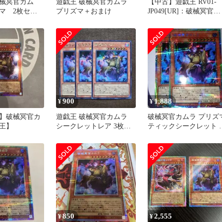
械冥官カム
遊戯王 破械冥官カムラ
【中古】遊戯王 RV01-
マ 2枚セッ
プリズマ＋おまけ
JP049[UR]：破械冥官カ
ムラ
900
1,888
¥
¥
】破械冥官カ
遊戯王 破械冥官カムラ
破械冥官カムラ プリズ
王】
シークレットレア 3枚セ
ティックシークレット 
ット
リシク 2枚
850
2,555
¥
¥