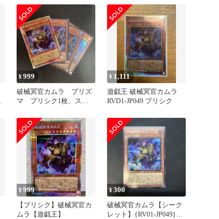
999
1,111
¥
¥
ラ
破械冥官カムラ プリズ
遊戯王 破械冥官カムラ
ク
マ プリシク1枚、スー
RVD1-JP049 プリシク
パー3枚
999
300
¥
¥
【プリシク】破械冥官カ
破械冥官カムラ【シーク
ムラ【遊戯王】
レット】{RV01-JP049}