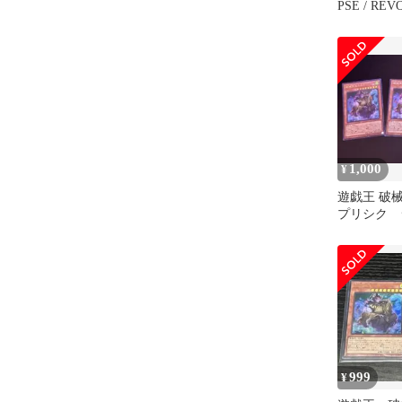
PSE / REV
BOOSTE
ウィッチク
－ / RV01-J
ID:6862562
1,000
¥
遊戯王 破
プリシク 
ラ3枚セッ
ード
999
¥