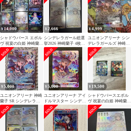
14,000
2,666
4,999
¥
¥
¥
シャドウバース エボル
シンデレラガール総選
ユニオンアリーナ シン
ヴ 祝宴の白姫 神崎蘭子
挙2026 神崎蘭子 4枚セ
デレラガールズ 神崎蘭
SP サイン おまけ付き
ット
子 SR★パラレル
5,000
5,000
19,500
¥
¥
¥
ユニオンアリーナ 神崎
ユニオンアリーナ アイ
シャドウバースエボル
蘭子 SR シンデレラガ
ドルマスター シンデレ
ヴ 祝宴の白姫 神崎蘭子
ールズ
ラガールズ 神崎蘭
SP サイン 姫川友紀
子 SR★