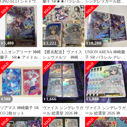
CP02-SL13 シャドウバ
蘭子 SR★★パラレルア
シンデレラガール総選
ース エボルヴ
イドルマスター シンデ
挙2026 神崎蘭子 2枚
Shadowverse EVOLVE
レラガールズ
シャドバ
5,480
2,222
10,200
¥
¥
¥
ユニオンアリーナ 神崎
【匿名配送】ヴァイス
UNION ARENA 神崎蘭
蘭子 SR★ アイドルマ
シュヴァルツ 神崎蘭
子 SR パラレル デレマ
スター シンデレラガー
子セット
ス
ルズ
500
1,666
1,888
¥
¥
¥
ツアマス 神崎蘭子 SR
ヴァイス シンデレラガ
ヴァイス シンデレラガ
CO 2枚セット
ール 総選挙 2026 神崎
ール 総選挙 2026 神崎
蘭子 サイン 4枚セット
蘭子 サイン 4枚セット