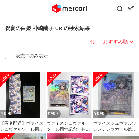
祝宴の白姫 神崎蘭子 UR の検索結果
並び替え
販売中のみ表示
999
999
999
¥
¥
¥
【匿名配送】ヴァイス
ヴァイスシュヴァル
ヴァイスシュヴァルツ
シュヴァルツ 15周年
ツ 15周年記念 神崎
シンデレラガール総選
記念 神崎蘭子
蘭子
挙2026 神崎蘭子③