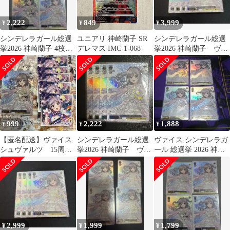
2,222
849
3,999
¥
¥
¥
シンデレラガール総選
ユニアリ 神崎蘭子 SR
シンデレラガール総選
挙2026 神崎蘭子 4枚セ
デレマス IMC-1-068
挙2026 神崎蘭子 ヴァ
ット
イス
999
2,222
1,888
¥
¥
¥
【匿名配送】ヴァイス
シンデレラガール総選
ヴァイス シンデレラガ
シュヴァルツ 15周年
挙2026 神崎蘭子 ヴァ
ール 総選挙 2026 神崎
記念 神崎蘭子
イス
蘭子 サイン 4枚セット
2,999
1,999
1,799
¥
¥
¥