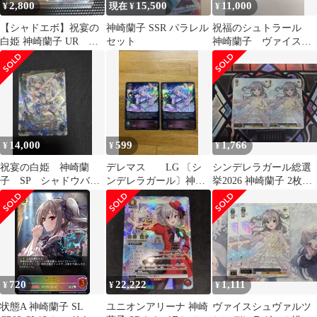
2,800
15,500
11,000
¥
現在 ¥
¥
【シャドエボ】祝宴の
神崎蘭子 SSR パラレル
祝福のシュトラール
白姫 神崎蘭子 UR
セット
神崎蘭子 ヴァイスシ
他、GR箔押しサイン入
ュヴァルツ
り 4枚セット
14,000
599
1,766
¥
¥
¥
祝宴の白姫 神崎蘭
デレマス LG 〔シ
シンデレラガール総選
子 SP シャドウバー
ンデレラガール〕神崎
挙2026 神崎蘭子 2枚セ
ス エボルヴ
蘭子 2枚セット
ット
720
22,222
1,111
¥
¥
¥
状態A 神崎蘭子 SL
ユニオンアリーナ 神崎
ヴァイスシュヴァルツ