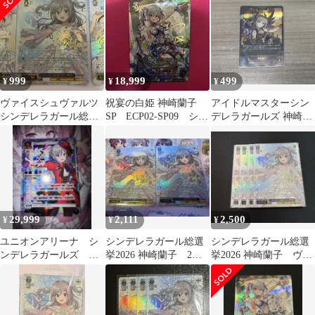
999
18,999
499
¥
¥
¥
ヴァイスシュヴァルツ
祝宴の白姫 神崎蘭子
アイドルマスターシン
シンデレラガール総選
SP ECP02-SP09 シャ
デレラガールズ 神崎蘭
挙2026 神崎蘭子(サイ
ドウバース エボルヴ
子 シャドウバースエボ
ン入り)
ルヴ LG
29,999
2,111
2,500
¥
¥
¥
ユニオンアリーナ シ
シンデレラガール総選
シンデレラガール総選
ンデレラガールズ 神
挙2026 神崎蘭子 2枚
挙2026 神崎蘭子 ヴァ
崎蘭子 パラレル
セット ヴァイスシュ
イス
SR★★
ヴァルツ