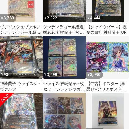
3,333
2,222
4,444
¥
¥
¥
ヴァイスシュヴァルツ
シンデレラガール総選
【シャドウバース】祝
シンデレラガール総選
挙2026 神崎蘭子 4枚セ
宴の白姫 神崎蘭子 UR
挙2026 神崎蘭子 SR 4枚
ット
セット
980
3,499
2,950
¥
¥
¥
神崎蘭子 ヴァイスシュ
ヴァイス 神崎蘭子 4枚
【中古】ポスター [単
ヴァルツ
セット シンデレラガー
品] B2クリアポスター2
ル総選挙2026
種セット 神崎蘭子 「ア
イドルマスター シンデ
レラガールズ 神崎蘭子
生誕の儀セット」