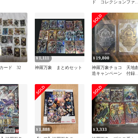
ド コレクションファ
ル
1,111
19,800
¥
¥
カード 32
神羅万象 まとめセット
神羅万象チョコ 天地
造キャンペーン 付録
ード 未開封
1,888
3,333
¥
¥