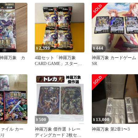
2,399
444
¥
¥
神羅万象 カ
4箱セット「神羅万象
神羅万象 カードゲーム
CARD GAME」スタータ
SR
ーセット 構築済みデッ
キ
500
13,000
¥
¥
ファイル カー
神羅万象 傑作選 トレー
神羅万象 第2章1〜3
売り
ディングカード 2枚セッ