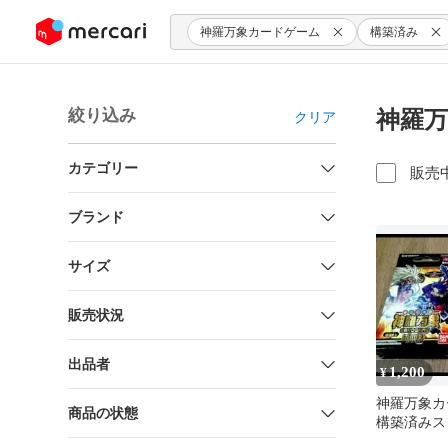
ンツにスキップ
神羅万象カードゲーム
構築済み
絞り込み
神羅万
クリア
カテゴリー
販売
ブランド
サイズ
販売状況
出品者
1,200
¥
神羅万象
商品の状態
構築済みス
ト カード