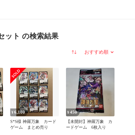
セット の検索結果
並び替え
6,100
450
¥
¥
S*S様 神羅万象 カード
【未開封】神羅万象 カ
ゲーム まとめ売り
ードゲーム 6枚入り