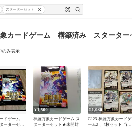
スターターセット
象カードゲーム 構築済み スターター
中のみ表示
1,500
1,080
¥
¥
カードゲーム
神羅万象カードゲーム ス
G123-神羅万象カードゲ
ターターセッ
ターターセット★未開封
ーム2 、4枚セット 当時
ダス バンダ
物