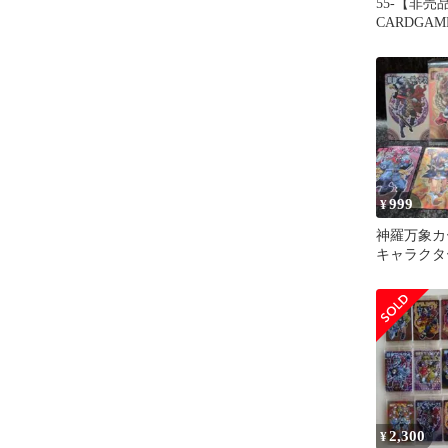
55-【非
CARDGA
台紙 2006
999
¥
神羅万象カ
キャラクタ
セット
2,300
¥