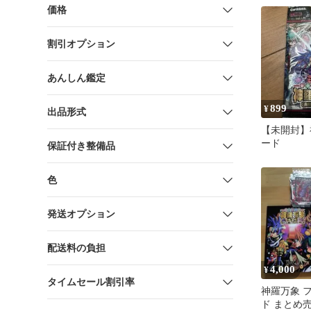
イ デッキ
価格
割引オプション
あんしん鑑定
899
¥
出品形式
【未開封】
ード
保証付き整備品
色
発送オプション
配送料の負担
4,000
¥
タイムセール割引率
神羅万象 
ド まとめ