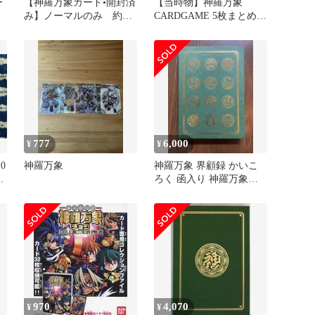
ー
【神羅万象カード•開封済
【当時物】神羅万象
み】ノーマルのみ 約
CARDGAME 5枚まとめ売
217枚 被り有り まと
り タイラントゴーレム等
め売り
777
6,000
¥
¥
0
神羅万象
神羅万象 界顧録 かいこ
カ
ろく 函入り 神羅万象チ
ョコ バンダイ カード未
開封 2019年初版
970
4,070
¥
¥