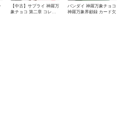
ッ
【中古】サプライ 神羅万
バンダイ 神羅万象チョコ
象チョコ 第二章 コレク
神羅万象界顧録 カード欠
ションファイル