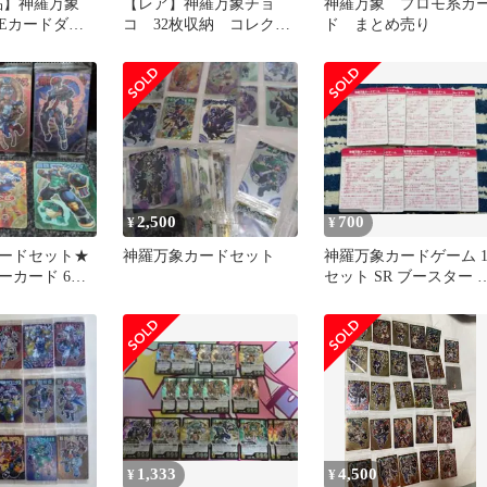
売品】神羅万象
【レア】神羅万象チョ
神羅万象 プロモ系カ
MEカードダス
コ 32枚収納 コレクシ
ド まとめ売り
ョンファイル 未開封カ
ード付 美品
2,500
700
¥
¥
ードセット★
神羅万象カードセット
神羅万象カードゲーム 1
ーカード 6枚
セット SR ブースター 
ードダス エドガー
1,333
4,500
¥
¥