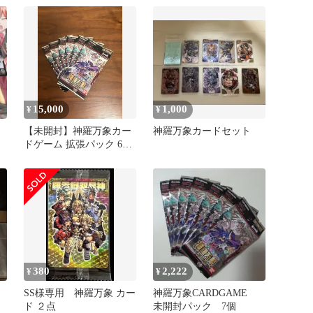
15,000
1,000
¥
¥
【未開封】神羅万象カー
神羅万象カードセット
ドゲーム 拡張パック 6パ
ック
380
2,222
¥
¥
SS様専用 神羅万象 カー
神羅万象CARDGAME
ド ２点
未開封パック 7個