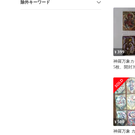
除外キーワード
399
¥
神羅万象カ
5枚、開封
売り
500
¥
神