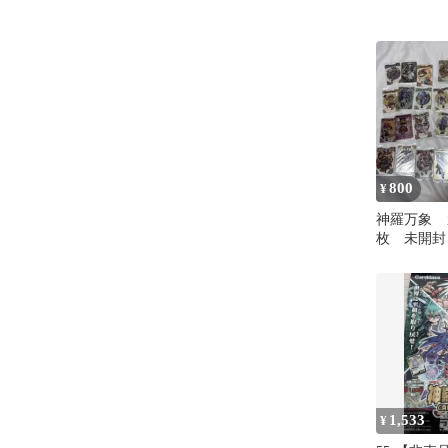
800
¥
神羅万象 
枚 未開封
1,533
¥