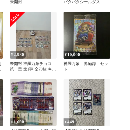
イ
未開封
パタパタシールダス
2,980
10,000
¥
¥
創
未開封 神羅万象チョコ
神羅万象 界顧録 セッ
カ
第一章 第1弾 全79枚 キラ
ト
32枚 当時物 外箱付
1,600
449
¥
¥