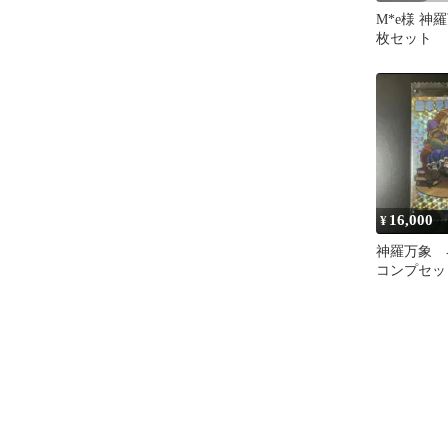
M*e様 神
枚セット
16,000
¥
神羅万象 
コンプセッ