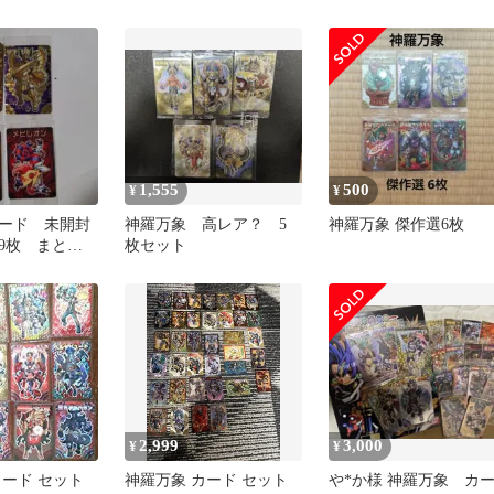
ト
1,555
500
¥
¥
ード 未開封
神羅万象 高レア？ 5
神羅万象 傑作選6枚
39枚 まとめ
枚セット
2,999
3,000
¥
¥
羅万象 カード セット
神羅万象 カード セット
や*か様 神羅万象 カ