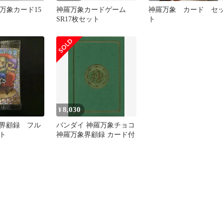
羅万象カード15
神羅万象カードゲーム
神羅万象 カード セ
SR17枚セット
ト
8,030
¥
界顧録 フル
バンダイ 神羅万象チョコ
ト
神羅万象界顧録 カード付