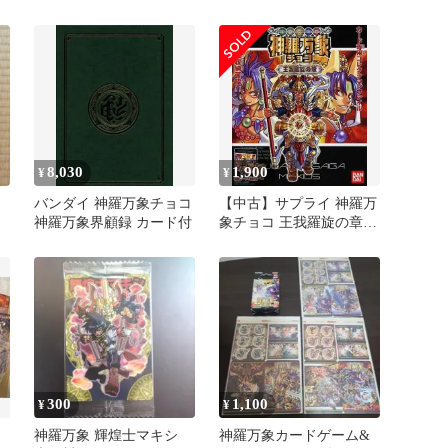
8,030
1,900
¥
¥
バンダイ 神羅万象チョコ
【中古】サプライ 神羅万
神羅万象界顧録 カード付
象チョコ 王我羅旋の章
コレクションファイル
300
1,100
¥
¥
ー
神羅万象 輝煌士マキシ
神羅万象カードゲーム&