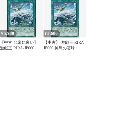
鳥の排撃 雛神鳥シムル
マル) ライジング・ラ
グ 死神鳥シムルグ 護神
ンペイジ
鳥シムルグ 絶神鳥シム
ルグ 招神鳥シムルグ 始
祖神鳥シムルグ ダーク
シムルグ 字レア入り 各
5,980
3,680
¥
¥
3枚 計33枚
【中古-非常に良い】
【中古】 遊戯王 RIRA-
遊戯王 RIRA-JP060 神
JP060 神鳥の霊峰エル
鳥の霊峰エルブルズ
ブルズ (日本語版 ノー
(日本語版 ノーマル) ラ
マル) ライジング・ラ
イジング・ランペイジ
ンペイジ