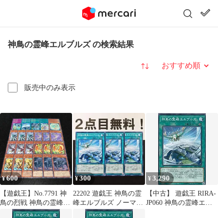
神鳥の霊峰エルブルズ の検索結果
並び替え
販売中のみ表示
600
300
3,290
¥
¥
¥
【遊戯王】No.7791 神
22202 遊戯王 神鳥の霊
【中古】 遊戯王 RIRA-
鳥の烈戦 神鳥の霊峰エ
峰エルブルズ ノーマル
JP060 神鳥の霊峰エル
ルブルズ 神鳥の来寇 神
シムルグ
ブルズ (日本語版 ノー