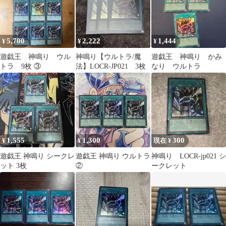
5,700
2,222
1,444
¥
¥
¥
遊戯王 神鳴り ウル
神鳴り【ウルトラ/魔
遊戯王 神鳴り かみ
トラ 9枚 ③
法】LOCR-JP021 3枚
なり ウルトラ
1,555
1,300
300
¥
¥
現在 ¥
遊戯王 神鳴り シークレ
遊戯王 神鳴り ウルトラ
神鳴り LOCR-jp021 シ
ット 3枚
②
ークレット