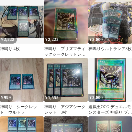
2,222
2,222
2,000
¥
¥
¥
神鳴り 4枚
神鳴り プリズマティ
神鳴りウルトラレア8枚
ックシークレットレ
ア 遊戯王
999
1,555
3,000
¥
¥
¥
神鳴り シークレッ
神鳴り アジアシーク
遊戯王OCG デュエルモ
ト ウルトラ
レット 3枚
ンスターズ 神鳴り プリ
ズマティックシークレ
ット LOCR-JP021 トレ
カ TCG 208