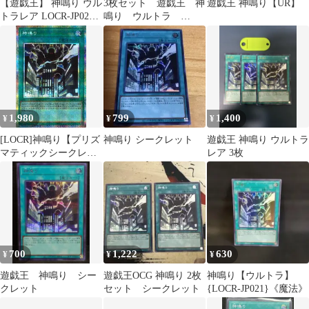
【遊戯王】 神鳴り ウル
3枚セット 遊戯王 神
遊戯王 神鳴り【UR】
トラレア LOCR-JP021
鳴り ウルトラ
【状態A】
LOCR-JP021 ブリッツ
クリーク
1,980
799
1,400
¥
¥
¥
[LOCR]神鳴り【プリズ
神鳴り シークレット
遊戯王 神鳴り ウルトラ
マティックシークレッ
レア 3枚
トレア】LOCR-JP021
IT0193QV282W
700
1,222
630
¥
¥
¥
遊戯王 神鳴り シー
遊戯王OCG 神鳴り 2枚
神鳴り【ウルトラ】
クレット
セット シークレット
{LOCR-JP021}《魔法》