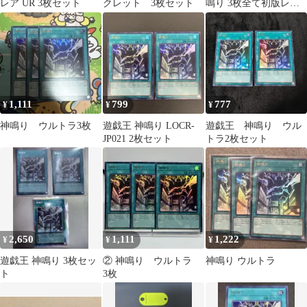
レア UR 3枚セット
クレット 3枚セット
鳴り 3枚全て初版レア
とウルトラレア 即日
発送
1,111
799
777
¥
¥
¥
神鳴り ウルトラ3枚
遊戯王 神鳴り LOCR-
遊戯王 神鳴り ウル
JP021 2枚セット
トラ2枚セット
2,650
1,111
1,222
¥
¥
¥
遊戯王 神鳴り 3枚セッ
② 神鳴り ウルトラ
神鳴り ウルトラ
ト
3枚