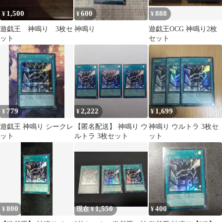
1,500
600
888
¥
¥
¥
遊戯王 神鳴り 3枚セ
神鳴り
遊戯王OCG 神鳴り2枚
ット
セット
779
2,222
1,699
¥
¥
¥
遊戯王 神鳴り シークレ
【匿名配送】 神鳴り ウ
神鳴り ウルトラ 3枚セ
ット
ルトラ 3枚セット
ット
800
1,550
400
¥
現在 ¥
¥