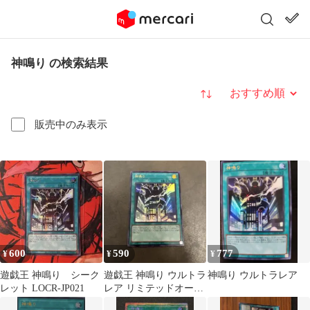
神鳴り の検索結果
並び替え
販売中のみ表示
600
590
777
¥
¥
¥
遊戯王 神鳴り シーク
遊戯王 神鳴り ウルトラ
神鳴り ウルトラレア
レット LOCR-JP021
レア リミテッドオーバ
ーコレクション