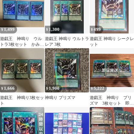
1,499
1,300
499
¥
¥
¥
遊戯王 神鳴り ウル
遊戯王 神鳴り ウルトラ
遊戯王 神鳴り シークレ
トラ3枚セット かみな
レア 3枚
ット
り
1,666
1,900
5,222
¥
¥
¥
遊戯王 神鳴り3枚セッ
神鳴り プリズマ
遊戯王 神鳴り プリ
ト
ズマ 3枚セット 即日
発送