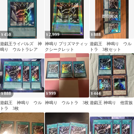
450
2,999
888
¥
¥
¥
遊戯王ライバルズ 神
神鳴り プリズマティッ
遊戯王 神鳴り ウル
鳴り ウルトラレア
クシークレット
トラ 3枚セット
888
999
444
¥
¥
¥
遊戯王 神鳴り ウル
神鳴り ウルトラ 3枚
遊戯王 神鳴り 他雷族
トラ 3枚