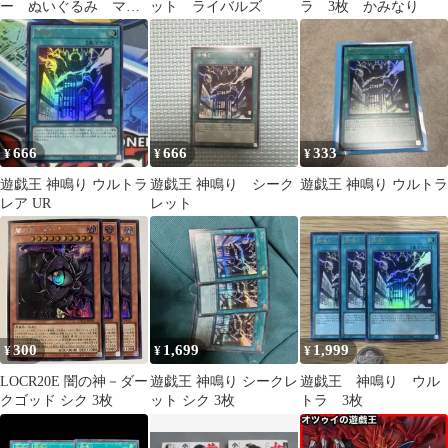
ー ぬいぐるみ マス
ット ライバルズ
ラ 3枚 かみなり
コット 2個セット
666
666
333
¥
¥
¥
遊戯王 神鳴り ウルトラ
遊戯王 神鳴り シーク
遊戯王 神鳴り ウルトラ
レア UR
レット
300
1,699
1,999
¥
¥
¥
LOCR20E 闇の神－ダー
遊戯王 神鳴り シークレ
遊戯王 神鳴り ウル
クゴッド シク 3枚
ット シク 3枚
トラ 3枚