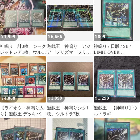
1,999
6,666
809
¥
¥
¥
神鳴り 計3枚 シーク
遊戯王 神鳴り アジ
神鳴り / 日版 / SE /
レットレア1枚、ウルト
ア プリズマ プリシ
LIMIT OVER
ラレア2枚
ク
COLLECTION －THE
RIVALS－ / LOCR-
JP021 / ID:89753095
4,888
1,999
1,299
¥
¥
¥
【ライオウ・神鳴り入
遊戯王 神鳴りシク1
遊戯王 【神鳴り】ウ
り】遊戯王 デッキパー
枚、ウルトラ2枚
ルトラ×2
ツ【ブリッツクリー
ク】