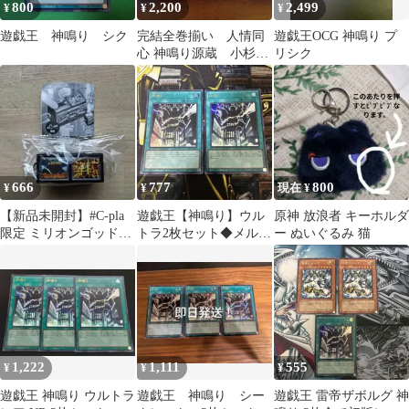
800
2,200
2,499
¥
¥
¥
遊戯王 神鳴り シク
完結全巻揃い 人情同
遊戯王OCG 神鳴り プ
心 神鳴り源蔵 小杉健
リシク
治
666
777
800
¥
¥
現在 ¥
【新品未開封】#C-pla
遊戯王【神鳴り】ウル
原神 放浪者 キーホルダ
限定 ミリオンゴッド
トラ2枚セット◆メルカ
ー ぬいぐるみ 猫
神々の軌跡 Z-ZONE
リ便発送◆
1,222
1,111
555
¥
¥
¥
遊戯王 神鳴り ウルトラ
遊戯王 神鳴り シー
遊戯王 雷帝ザボルグ 神