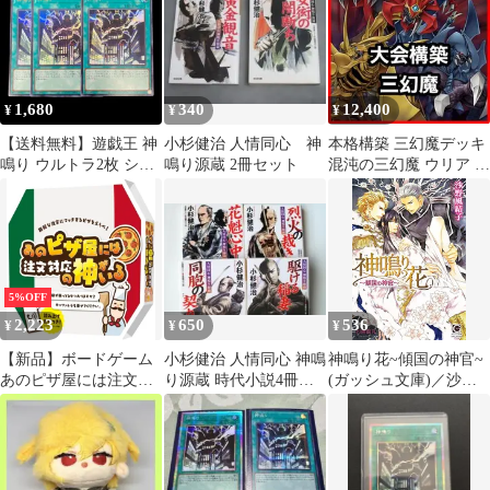
1,680
340
12,400
¥
¥
¥
【送料無料】遊戯王 神
小杉健治 人情同心 神
本格構築 三幻魔デッキ
鳴り ウルトラ2枚 シー
鳴り源蔵 2冊セット
混沌の三幻魔 ウリア ハ
クレット1枚
モン ラビエル 神鳴り
5%OFF
2,223
650
536
¥
¥
¥
【新品】ボードゲーム
小杉健治 人情同心 神鳴
神鳴り花~傾国の神官~
あのピザ屋には注文対
り源蔵 時代小説4冊セ
(ガッシュ文庫)／沙野
応の神がいる
ット
風結子