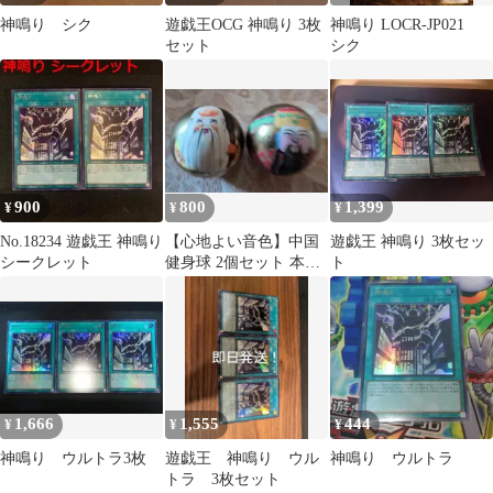
神鳴り シク
遊戯王OCG 神鳴り 3枚
神鳴り LOCR-JP021
セット
シク
900
800
1,399
¥
¥
¥
No.18234 遊戯王 神鳴り
【心地よい音色】中国
遊戯王 神鳴り 3枚セッ
シークレット
健身球 2個セット 本体
ト
のみ
1,666
1,555
444
¥
¥
¥
神鳴り ウルトラ3枚
遊戯王 神鳴り ウル
神鳴り ウルトラ
トラ 3枚セット