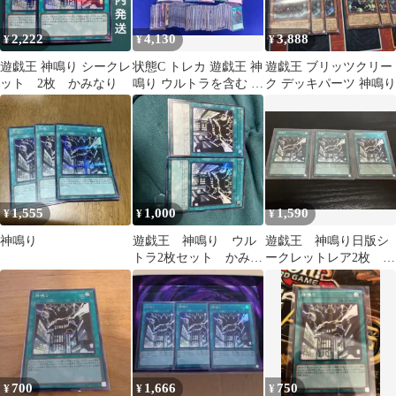
2,222
4,130
3,888
¥
¥
¥
遊戯王 神鳴り シークレ
状態C トレカ 遊戯王 神
遊戯王 ブリッツクリー
ット 2枚 かみなり
鳴り ウルトラを含む 光
ク デッキパーツ 神鳴り
り物 300枚以上まとめ
1,555
1,000
1,590
¥
¥
¥
神鳴り
遊戯王 神鳴り ウル
遊戯王 神鳴り日版シ
トラ2枚セット かみな
ークレットレア2枚 ウ
り
ルトラレア1枚
700
1,666
750
¥
¥
¥