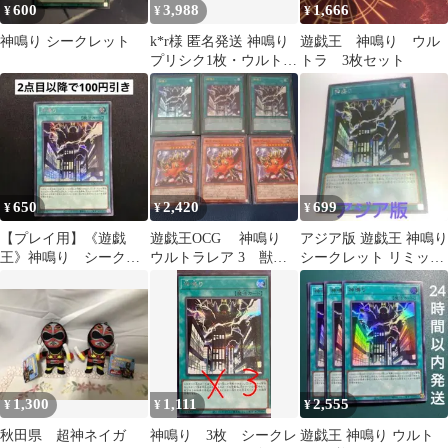
600
3,988
1,666
¥
¥
¥
神鳴り シークレット
k*r様 匿名発送 神鳴り
遊戯王 神鳴り ウル
プリシク1枚・ウルトラ
トラ 3枚セット
1枚
650
2,420
699
¥
¥
¥
【プレイ用】《遊戯
遊戯王OCG 神鳴り
アジア版 遊戯王 神鳴り
王》神鳴り シークレ
ウルトラレア 3 獣王
シークレット リミット
ット
アルファ ノーマル
オーバーコレクション
3 6枚セット
未使用
1,300
1,111
2,555
¥
¥
¥
秋田県 超神ネイガ
神鳴り 3枚 シークレ
遊戯王 神鳴り ウルト