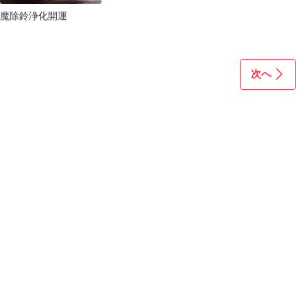
魔除鈴浄化開運
次へ