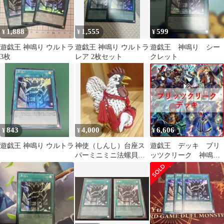
1,888
1,555
599
¥
¥
¥
遊戯王 神鳴り ウルトラ
遊戯王 神鳴り ウルトラ
遊戯王 神鳴り シー
3枚
レア 2枚セット
クレット
843
4,000
6,606
¥
¥
¥
遊戯王 神鳴り ウルトラ
神使（しんし）台座ス
遊戯王 デッキ ブリ
パーミニミニ法螺貝セ
ッツクリーク 神鳴
ット山伏 魔除け 熊
り ライオウ [05115]
よけ❣️ホラガイほら貝