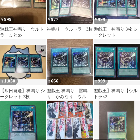
999
977
999
¥
¥
¥
遊戯王神鳴り ウルト
神鳴り ウルトラ 3枚
遊戯王 神鳴り 3枚 シ
ラ まとめ
ークレット
1,050
666
999
¥
¥
¥
【即日発送】神鳴り シ
遊戯王 神鳴り 雷鳴
遊戯王】神鳴り【ウル
ークレット 3枚
り かみなり ウルト
トラ×2
ラ 2枚セット