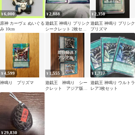
6,000
2,888
2,350
¥
¥
¥
原神 カーヴェ ぬいぐる
遊戯王 神鳴り プリシク
遊戯王 神鳴り プリシク
み 10cm
シークレット 2枚セッ
プリズマ
ト
4,599
1,555
1,777
¥
¥
¥
神鳴り プリズマ
遊戯王 神鳴り シー
遊戯王 神鳴り ウルトラ
クレット アジア版 3
レア3枚セット
枚セット
29,830
¥