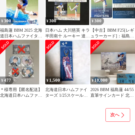
300
300
300
¥
¥
¥
福島蓮 BBM 2025 北海
日本ハム 大川慈英 キラ
【中古】BBM F25[レギ
道日本ハムファイター
半田南十 ルーキー 達孝
ュラーカード]：福島蓮
ズ GREAT VOYAGE
太 福島蓮 水野達稀
(キラカード版)
BBM
477
1,500
10,000
¥
¥
¥
＊様専用【匿名配送】
北海道日本ハムファイ
2026 BBM 福島蓮 44/55
北海道日本ハムファイ
ターズ 1/25スケールキ
直筆サインカード 北海
ターズ 福島蓮 グッズセ
ーホルダー 福島蓮
道日本ハムファイター
ット
ズ カード
次へ