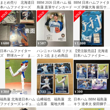
まとめ売り 北海道日
BBM 2026 日本ハム 福
BBM 日本ハムファイタ
本ハムファイターズ
島蓮 直筆サインカード
ーズ 伊藤大海 銀箔サイ
ン他
600
507
1,000
¥
¥
¥
日本ハムファイター
ハンニャバル様 リクエ
【受注販売品】北海道
ズ 野球カード まと
スト 2点 まとめ商品
日本ハムファイター
め売り
ズ 福島蓮投手 初勝
利グッズ タオル
300
333
300
¥
¥
¥
福島蓮 北海道日本ハム
山﨑福也 福島蓮 北
日本ハム BBM 福島蓮
ファイターズ レギュラ
山亘基 菊地大稀
キラ 達孝太 柴田獅子
ーカード BBM 2026 1st
BBM 北海道日本ハムフ
有原航平 山城航太郎