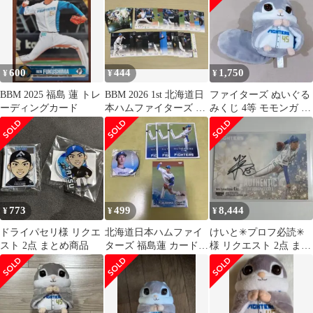
600
444
1,750
¥
¥
¥
BBM 2025 福島 蓮 トレ
BBM 2026 1st 北海道日
ファイターズ ぬいぐる
ーディングカード
本ハムファイターズ レ
みくじ 4等 モモンガ 福
ギュラーカードまとめ
島蓮
売り
773
499
8,444
¥
¥
¥
ドライパセリ様 リクエ
北海道日本ハムファイ
けいと✳︎プロフ必読✳︎
スト 2点 まとめ商品
ターズ 福島蓮 カード
様 リクエスト 2点 まと
缶バッジセット
め商品