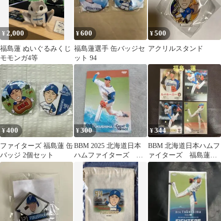
2,000
600
500
¥
¥
¥
福島蓮 ぬいぐるみくじ
福島蓮選手 缶バッジセ
アクリルスタンド
モモンガ4等
ット 94
400
300
344
¥
¥
¥
ファイターズ 福島蓮 缶
BBM 2025 北海道日本
BBM 北海道日本ハムフ
バッジ 2個セット
ハムファイターズ 福
ァイターズ 福島蓮選
島蓮
手 カードセット