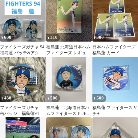
チャ
600
310
300
¥
¥
¥
ファイターズガチャ 94
福島蓮 北海道日本ハム
日本ハムファイターズ
福島蓮 バッチ&アクス
ファイターズ レギュラ
福島蓮 カード
タ
ーカード BBM 2026 1st
488
500
500
¥
¥
¥
ファイターズガチャ
福島蓮 北海道日本ハ
福島蓮 ファイターズガ
缶バッジ 福島蓮94
ムファイターズ F FES
チャ
2025 缶バッジ