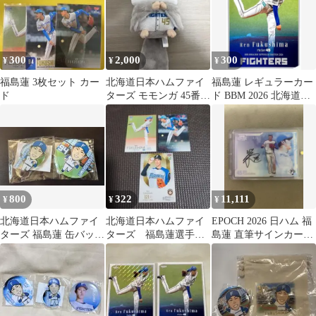
300
2,000
300
¥
¥
¥
福島蓮 3枚セット カー
北海道日本ハムファイ
福島蓮 レギュラーカー
ド
ターズ モモンガ 45番
ド BBM 2026 北海道日
福島蓮 4等
本ハムファイターズ
800
322
11,111
¥
¥
¥
北海道日本ハムファイ
北海道日本ハムファイ
EPOCH 2026 日ハム 福
ターズ 福島蓮 缶バッジ
ターズ 福島蓮選手
島蓮 直筆サインカード
アクスタ セット
カード
ホロ箔 5シリ