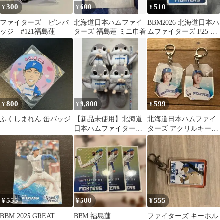
300
600
510
¥
¥
¥
ファイターズ ピンバ
北海道日本ハムファイ
BBM2026 北海道日本ハ
ッジ #121福島蓮
ターズ 福島蓮 ミニ巾着
ムファイターズ F25 福
島蓮
800
9,800
599
¥
¥
¥
ふくしまれん 缶バッジ
【新品未使用】北海道
北海道日本ハムファイ
日本ハムファイターズ
ターズ アクリルキーホ
モモンガ ぬいぐるみ 4
ルダー 2種セット
体セット
555
500
555
¥
¥
¥
BBM 2025 GREAT
BBM 福島蓮
ファイターズ キーホル