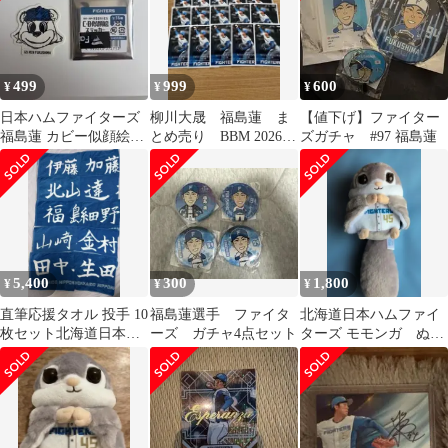
499
999
600
¥
¥
¥
日本ハムファイターズ
柳川大晟 福島蓮 ま
【値下げ】ファイター
福島蓮 カビー似顔絵ス
とめ売り BBM 2026
ズガチャ #97 福島蓮
テッカー
北海道日本ハムファイ
ターズ
5,400
300
1,800
¥
¥
¥
直筆応援タオル 投手 10
福島蓮選手 ファイタ
北海道日本ハムファイ
枚セット北海道日本ハ
ーズ ガチャ4点セット
ターズ モモンガ ぬい
ムファイターズ まとめ
ぐるみ 福島蓮 45
売り 美品