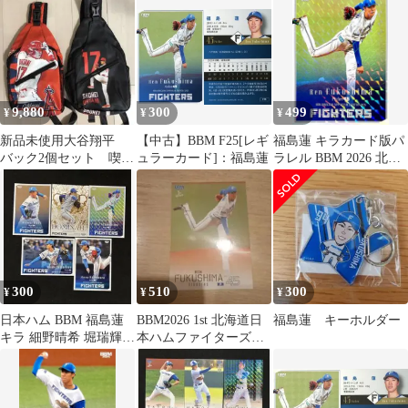
ァイターズ2026
9,880
300
499
¥
¥
¥
新品未使用大谷翔平
【中古】BBM F25[レギ
福島蓮 キラカード版パ
バック2個セット 喫煙
ュラーカード]：福島蓮
ラレル BBM 2026 北海
ペットなし
道日本ハムファイター
ズ
300
510
300
¥
¥
¥
日本ハム BBM 福島蓮
BBM2026 1st 北海道日
福島蓮 キーホルダー
キラ 細野晴希 堀瑞輝
本ハムファイターズ
山城航太郎 金村尚真
037 福島蓮