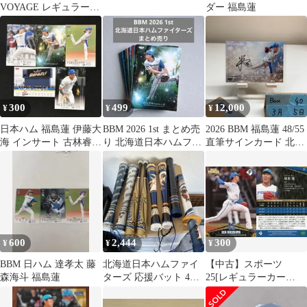
VOYAGE レギュラーカ
ダー 福島蓮
ード コンプリート３６
枚
300
499
12,000
¥
¥
¥
日本ハム 福島蓮 伊藤大
BBM 2026 1st まとめ売
2026 BBM 福島蓮 48/55
海 インサート 古林睿煬
り 北海道日本ハムファ
直筆サインカード 北海
水谷瞬 チェックリスト
イターズ
道日本ハムファイター
BBM
ズ カード
600
2,444
300
¥
¥
¥
BBM 日ハム 達孝太 藤
北海道日本ハムファイ
【中古】スポーツ
森海斗 福島蓮
ターズ 応援バット 4セ
25[レギュラーカー
ット
ド]：福島蓮