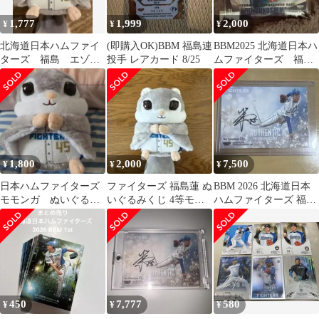
1,777
1,999
2,000
¥
¥
¥
北海道日本ハムファイ
(即購入OK)BBM 福島連
BBM2025 北海道日本ハ
ターズ 福島 エゾモ
投手 レアカード 8/25
ムファイターズ 福島
モンガ 福島蓮
蓮 直筆サインカード
1,800
2,000
7,500
¥
¥
¥
日本ハムファイターズ
ファイターズ 福島蓮 ぬ
BBM 2026 北海道日本
モモンガ ぬいぐるみ
いぐるみくじ 4等モモ
ハムファイターズ 福島
くじ福島蓮
ンガ
蓮 直筆サインカード
450
7,777
580
¥
¥
¥