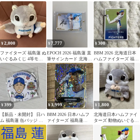
ンガ 福島蓮選手
みくじ4等 福島蓮
ラバーミニストラッ
プ 福島蓮
2,000
7,777
300
¥
¥
¥
ファイターズ 福島蓮 ぬ
EPOCH 2026 福島蓮 直
BBM 2026 北海道日本
いぐるみくじ 4等モモ
筆サインカード 北海道
ハムファイターズ 福島
ンガ
日本ハムファイターズ
蓮 カード
399
3,999
1,800
¥
¥
¥
【新品・未開封】 日ハ
BBM 2026 日本ハムフ
北海道日本ハムファイ
ム 福島蓮 缶バッジ 春
ァイターズ 福島蓮
ターズ 動物ぬいぐるみ
季キャンプver.第一弾
treasure 25枚限定
くじ モモンガ 4等 福島
蓮