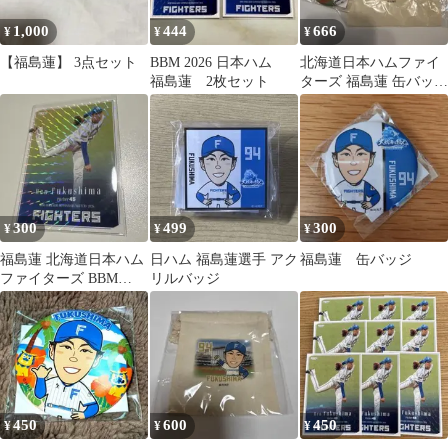
1,000
444
666
¥
¥
¥
【福島蓮】 3点セット
BBM 2026 日本ハム
北海道日本ハムファイ
福島蓮 2枚セット
ターズ 福島蓮 缶バッジ
巾着セット
300
499
300
¥
¥
¥
福島蓮 北海道日本ハム
日ハム 福島蓮選手 アク
福島蓮 缶バッジ
ファイターズ BBM
リルバッジ
2026
450
600
450
¥
¥
¥