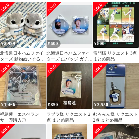
北海道日本ハムファイ
カード 54枚セット
島蓮
ターズ
2,999
600
800
¥
¥
¥
北海道日本ハムファイ
北海道日本ハムファイ
雷門様 リクエスト 3点
ターズ 動物ぬいぐるみ
ターズ 缶バッジ ガチ
まとめ商品
くじ 4等モモンガ【福
ャ レイエス、福島選
島蓮＆柳川大晟】
手2種セット
1,466
850
2,550
¥
¥
¥
福島蓮 エスペラン
ラブラ様 リクエスト 2
むろみん様 リクエスト
サ 即購入◎
点 まとめ商品
2点 まとめ商品