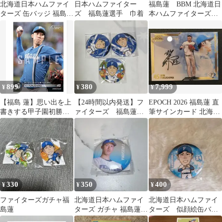
北海道日本ハムファイ
日本ハムファイター
福島蓮 BBM 北海道日
ターズ 缶バッジ 福島蓮
ズ 福島蓮選手 巾着
本ハムファイターズ
選手
2026 チームリミテッド
899
380
7,999
¥
¥
¥
【福島 蓮】思い出を上
【24時間以内発送】フ
EPOCH 2026 福島蓮 直
書きする甲子園初勝利
ァイターズ 福島蓮
筆サインカード 北海道
（26.5.28）日本ハム
缶バッジ
日本ハムファイターズ
330
350
400
¥
¥
¥
ファイターズガチャ福
北海道日本ハムファイ
北海道日本ハムファイ
島蓮
ターズ ガチャ 福島蓮
ターズ 似顔絵缶バッ
缶バッジ
チ 福島蓮 ガチャガ