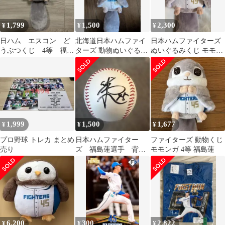
1,799
1,500
2,300
¥
¥
¥
日ハム エスコン ど
北海道日本ハムファイ
日本ハムファイターズ
うぶつくじ 4等 福島
ターズ 動物ぬいぐるみ
ぬいぐるみくじ モモン
蓮選手 モモンガ
くじ4等 福島蓮
ガ 4等 福島蓮投手
1,999
1,500
1,677
¥
¥
¥
プロ野球 トレカ まとめ
日本ハムファイター
ファイターズ 動物くじ
売り
ズ 福島蓮選手 背番
モモンガ 4等 福島蓮
号45 直筆サイン入りボ
ール
6,200
300
2,822
¥
¥
¥