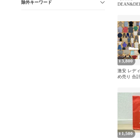
除外キーワード
DEAN&DE
袋2026 
（ブルー）
3,800
¥
激安 レデ
め売り 合計
以下 送料
1,500
¥