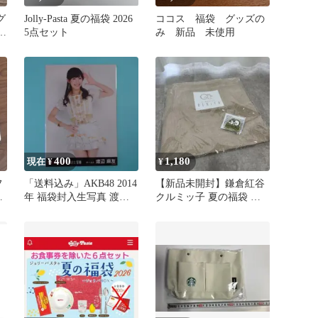
グ
Jolly-Pasta 夏の福袋 2026
ココス 福袋 グッズの
ベ
5点セット
み 新品 未使用
400
1,180
現在 ¥
¥
フ
「送料込み」AKB48 2014
【新品未開封】鎌倉紅谷
ト
年 福袋封入生写真 渡辺
クルミッ子 夏の福袋 ト
イ
麻友 ヒキ
ートバッグ＆江ノ電ワッ
ペン