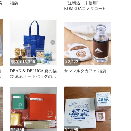
袋
福袋
（送料込・未使用）
用
KOMEDAコメダコーヒー
2026福袋 サマーバッグ
2点セット
15,300
2,222
現在 ¥
¥
福
DEAN & DELUCA 夏の福
サンマルクカフェ 福袋
ュ
袋 2026トートバッグの
み ブルー 新品
1,350
1,999
¥
¥