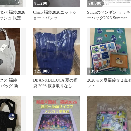
1,200
8,888
¥
¥
バ 福袋2026
Chico 福袋2026ニットシ
Suicaのペンギン ラッキ
ッシュ 限定
ョートパンツ
ーバッグ2026 Summer 
袋 6点
25,000
399
¥
¥
クス 福袋
DEAN&DELUCA 夏の福
2026モス夏福袋☆２点
ートバッグ 新品
袋 2026 抜き取りなし
ット