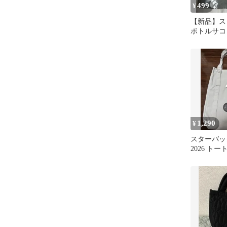
499
¥
【新品】スタ
ボトルサコ
グレー
1,290
¥
スターバッ
2026 ト
未使用