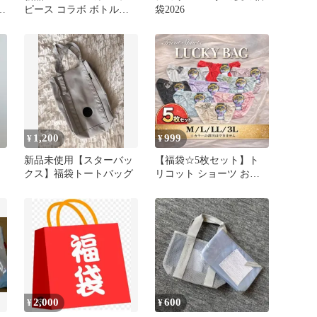
ー
ピース コラボ ボトル＆
袋2026
トング 福袋
1,200
999
¥
¥
新品未使用【スターバッ
【福袋☆5枚セット】ト
クス】福袋トートバッグ
リコット ショーツ おま
かせ 5枚 スタンダード 福
袋 シンプル フルバック
レース レディース 婦人
下着 大きめサイズ 可愛
い 刺繍 おしゃれ 買い替
え
2,000
600
¥
¥