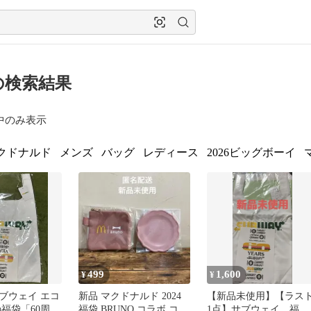
の検索結果
中のみ表示
クドナルド
メンズ
バッグ
レディース
2026ビッグボーイ
499
1,600
¥
¥
ブウェイ エコ
新品 マクドナルド 2024
【新品未使用】【ラス
の福袋「60周年
福袋 BRUNO コラボ コイ
1点】サブウェイ 福