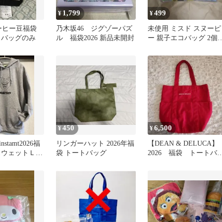
1,799
499
¥
¥
コーヒー豆福袋
乃木坂46 ジグゾーパズ
未使用 ミスド スヌーピ
ートバッグのみ
ル 福袋2026 新品未開封
ー 親子エコバッグ 2個
ット 福袋2017
450
6,500
¥
¥
tamt2026福
リンガーハット 2026年福
【DEAN & DELUCA】
スウェットＬサ
袋 トートバッグ
2026 福袋 トートバ
グ