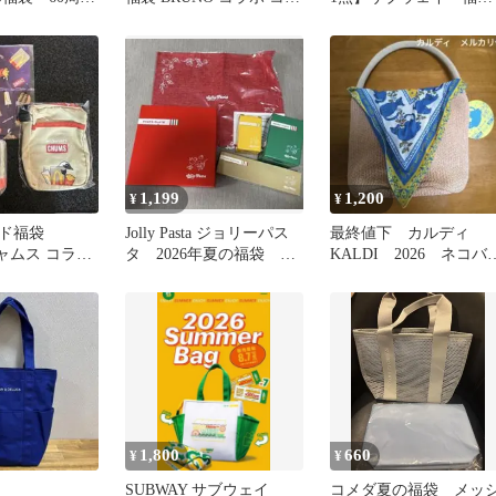
バッグ」
ンポーチ プレート
袋 バック ★即購入
歓迎 最終値下げ
1,199
1,200
¥
¥
ド福袋
Jolly Pasta ジョリーパス
最終値下 カルディ
チャムス コラボ
タ 2026年夏の福袋 グ
KALDI 2026 ネコバ
点セット
ッズ5点セット
グ 猫の日 福袋
1,800
660
¥
¥
SUBWAY サブウェイ
コメダ夏の福袋 メッ