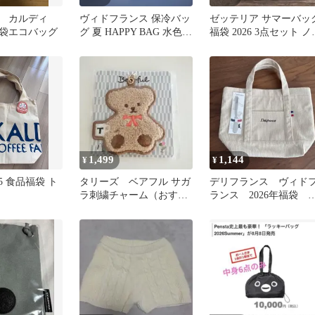
 カルディ
ヴィドフランス 保冷バッ
ゼッテリア サマーバッ
福袋エコバッグ
グ 夏 HAPPY BAG 水色
福袋 2026 3点セット ノ
福袋
ルティ
1,499
1,144
¥
¥
025 食品福袋 ト
タリーズ ベアフル サガ
デリフランス ヴィド
ラ刺繍チャーム（おすわ
ランス 2026年福袋 
り） 福袋 オンライン
ートバッグ バターナ
限定
フ