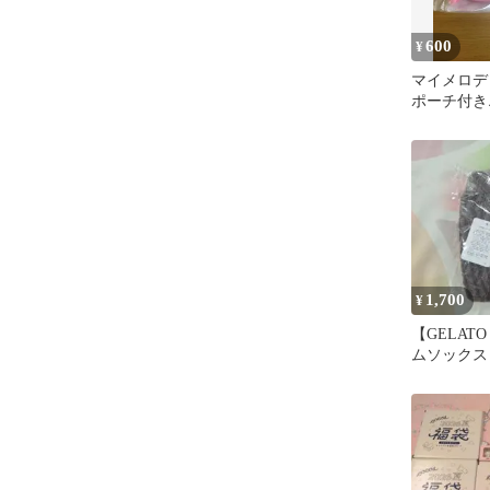
600
¥
マイメロデ
ポーチ付
モスバーガー
品
1,700
¥
【GELATO
ムソックス 