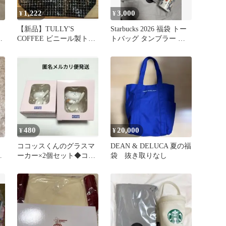
1,222
3,000
¥
¥
【新品】TULLY'S
Starbucks 2026 福袋 トー
セ
COFFEE ビニール製トー
トバッグ タンブラー セ
トバッグ巾着付き2026福
ット
袋
480
20,000
¥
¥
ココッスくんのグラスマ
DEAN & DELUCA 夏の福
ッ
ーカー×2個セット◆ココ
袋 抜き取りなし
ス夏の福袋2026グッズ◆
簡易発送