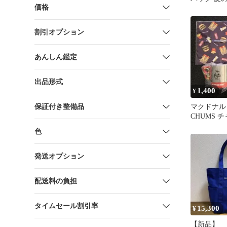
価格
記念サマー
割引オプション
あんしん鑑定
出品形式
1,400
¥
保証付き整備品
マクドナル
CHUMS 
グッズ 3
色
発送オプション
配送料の負担
タイムセール割引率
15,300
¥
【新品】