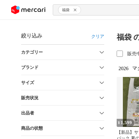
ンツにスキップ
福袋
絞り込み
福袋 
クリア
カテゴリー
販売
ブランド
マ
2026
サイズ
販売状況
出品者
1,599
¥
商品の状態
【新品】サ
バック 夏