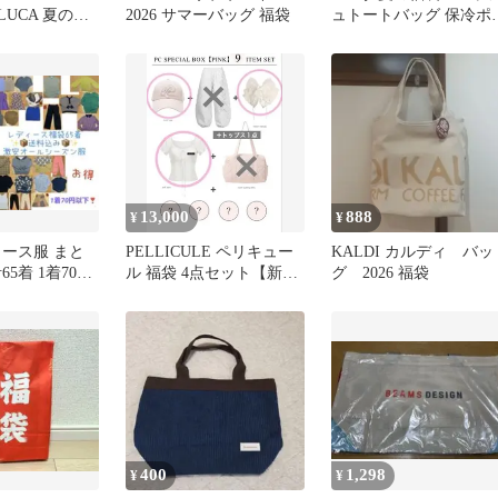
LUCA 夏の福
2026 サマーバッグ 福袋
ュトートバッグ 保冷ポ
トートバッグ
チセット
のみ
13,000
888
¥
¥
ィース服 まと
PELLICULE ペリキュー
KALDI カルディ バッ
65着 1着70円
ル 福袋 4点セット【新品
グ 2026 福袋
込福袋 主にM
未使用】
400
1,298
¥
¥