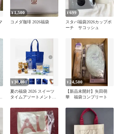
1,500
699
¥
¥
マ
コメダ珈琲 2026福袋
スタバ福袋2026カップポ
ーチ サコッシュ
30,000
24,500
¥
¥
夏の福袋 2026 スイーツ
【新品未開封】矢田萌
グ
タイムアソートメント
華 福袋コンプリート
抜き取りなし 未開封
送料込み