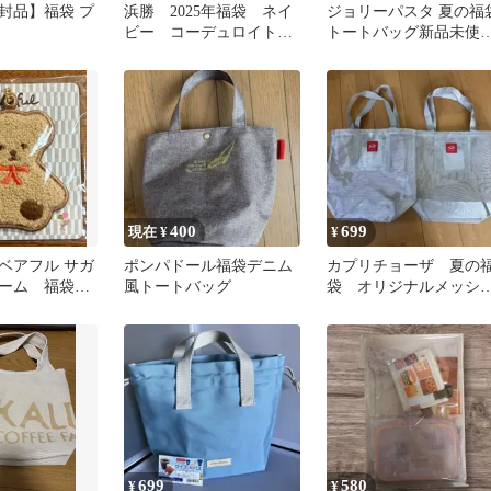
封品】福袋 プ
浜勝 2025年福袋 ネイ
ジョリーパスタ 夏の福
ビー コーデュロイトー
トートバッグ新品未使
トバッグ
ゆうゆうメルカリ便
400
699
現在 ¥
¥
ベアフル サガ
ポンパドール福袋デニム
カプリチョーザ 夏の
ーム 福袋オ
風トートバッグ
袋 オリジナルメッシ
定(おすわり)
バッグ 2個セット
699
580
¥
¥