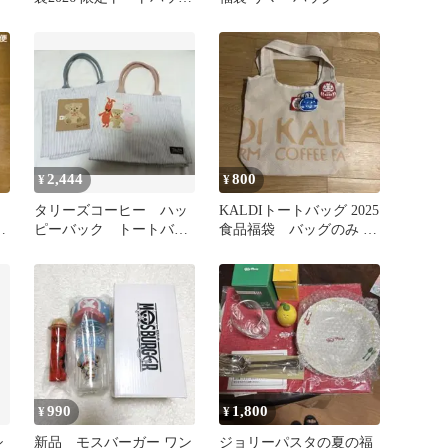
大
未開封
2,444
800
¥
¥
タリーズコーヒー ハッ
KALDIトートバッグ 2025
ッ
ピーバック トートバッ
食品福袋 バッグのみ ミ
ク ストライプ柄 セッ
ニチュアバッグおまけ付
ト 福袋
990
1,800
¥
¥
シ
新品 モスバーガー ワン
ジョリーパスタの夏の福