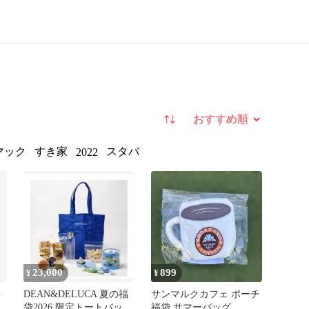
並び替え
マック
すき家
スタバ
2022
23,000
899
¥
¥
ト
DEAN&DELUCA 夏の福
サンマルクカフェ ポーチ
袋2026 限定トートバッグ
福袋 サマーバッグ