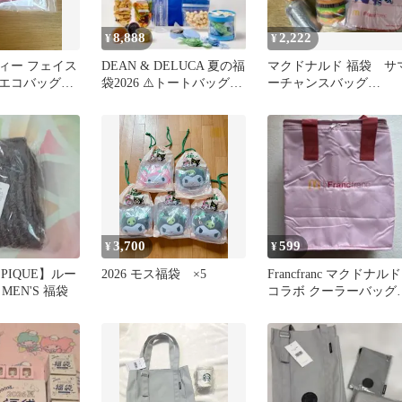
8,888
2,222
¥
¥
ィー フェイス
DEAN & DELUCA 夏の福
マクドナルド 福袋 サ
きエコバッグ
袋2026 ⚠️トートバッグな
ーチャンスバッグ
福袋2026 新
し
2025/Francfranc 2026
3,700
599
¥
¥
 PIQUE】ルー
2026 モス福袋 ×5
Francfranc マクドナルド
MEN'S 福袋
コラボ クーラーバッ
ピンク 福袋2026