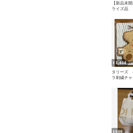
【新品未開
ライズ品
1,444
¥
タリーズ 
ラ刺繍チャ
ンライン限
600
¥