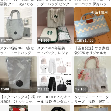
福袋 クロミ ぬいぐるみ
ルダーバッグ ピンク
マーバック 保冷バック
2点セット
福袋
1,777
1,500
1,400
¥
¥
現在 ¥
スタバ福袋2026 3点セ
スタバ2024年福袋 ト
【匿名発送】すき家福
ット トートバッグポ
ートバック、レジャー
袋2026 オリジナルカゴ
ーチ
シート、マルチケース
バッグのみ ライトブル
ー×ホワイト
500
2,222
2,100
¥
¥
¥
【スターバックス】福
PELLICULE ペリキュ
タリーズコーヒー タ
袋2026 ボトルサコッシ
ール 福袋 ランダム 4点
リーズ 福袋 限定ト
ュ
トップス
ートバッグ ピンク