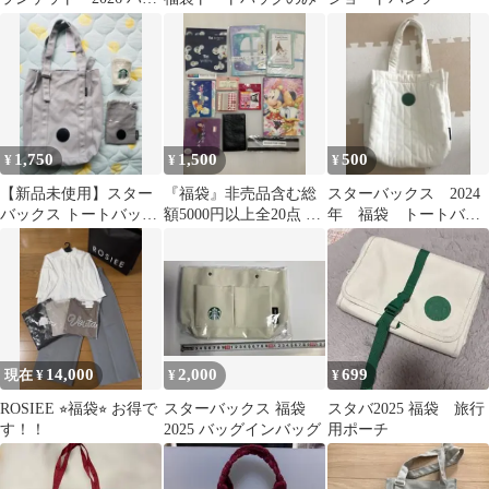
ピーバック 福袋
1,750
1,500
500
¥
¥
¥
【新品未使用】スター
『福袋』非売品含む総
スターバックス 2024
バックス トートバッグ
額5000円以上全20点 キ
年 福袋 トートバッ
ポーチ カップホルダー
ャラクター文房具など
グ
2026福袋
14,000
2,000
699
現在 ¥
¥
¥
ROSIEE ⭐︎福袋⭐︎ お得で
スターバックス 福袋
スタバ2025 福袋 旅行
す！！
2025 バッグインバッグ
用ポーチ