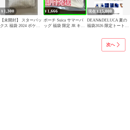
1,300
1,666
15,000
¥
¥
現在 ¥
【未開封】 スターバッ
ポーチ Suica サマーバ
DEAN&DELUCA 夏の
クス 福袋 2024 ポケッ
ッグ 福袋 限定 JR キャ
福袋2026 限定トートバ
ト付き 羽織れるブラン
ラクター ペンギン
ッグ 未開封 そのまま発
ケット
送
次へ