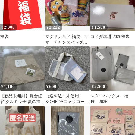
2,000
2,222
1,500
¥
¥
¥
福袋
マクドナルド 福袋 サ
コメダ珈琲 2026福袋
マーチャンスバッグ
2025/Francfranc 2026
1,180
600
2,500
¥
¥
¥
【新品未開封】鎌倉紅
（送料込・未使用）
スターバックス 福
谷 クルミッ子 夏の福袋
KOMEDAコメダコーヒ
袋 2026
トートバッグ＆江ノ電
ー2026福袋 サマーバ
ワッペン
ッグ2点セット