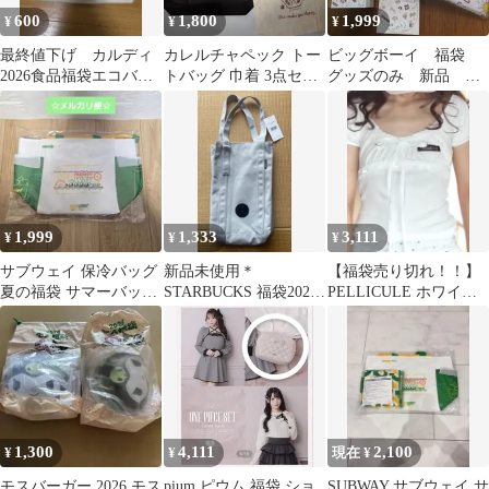
600
1,800
1,999
¥
¥
¥
最終値下げ カルディ
カレルチャペック トー
ビッグボーイ 福袋
2026食品福袋エコバッ
トバッグ 巾着 3点セッ
グッズのみ 新品 未
グ
ト 福袋限定
使用
1,999
1,333
3,111
¥
¥
¥
サブウェイ 保冷バッグ
新品未使用＊
【福袋売り切れ！！】
夏の福袋 サマーバッグ
STARBUCKS 福袋2026
PELLICULE ホワイト
SUBWAY
＊トートバッグ
puff tops
1,300
4,111
2,100
¥
¥
現在 ¥
モスバーガー 2026 モス
pium ピウム 福袋 ショ
SUBWAY サブウェイ サ