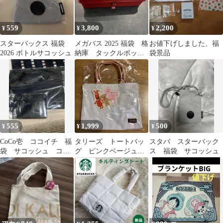
559
3,800
2,200
¥
¥
¥
スターバックス 福袋
メガバス 2025 福袋 格
お値下げしました、福
2026 ボトルサコッシュ
納庫 タックルボック
袋景品
ス
555
1,999
500
¥
¥
¥
CoCo壱 ココイチ 福
タリーズ トートバッ
スタバ スターバック
袋 サコッシュ コイ
グ ピンクベージュ
ス 福袋 サコッシュ
ンケース 2026
福袋 限定