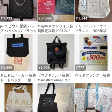
7,999
54,000
1,144
¥
¥
¥
pium ピウム 福袋 バッ
Megabass オンライン会
デリフランス ヴィド
グ バッグのみ ブラック
員限定福袋 2023 24 26
フランス 2026年福
3点セット
袋 トートバッグ バ
ターナイフ
1,000
1,500
777
¥
¥
¥
ドムドムバーガー 福袋
【マクドナルド福袋】
ヴィドフランス 福袋
トートバッグ 二個セ
ManhattanPortage コラボ
ット
クーラーバッグ 保冷