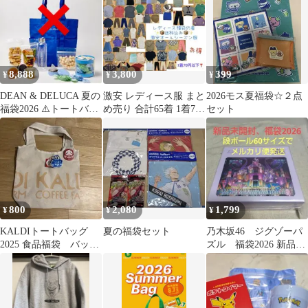
8,888
3,800
399
¥
¥
¥
DEAN & DELUCA 夏の
激安 レディース服 まと
2026モス夏福袋☆２点
福袋2026 ⚠️トートバッ
め売り 合計65着 1着70
セット
グなし
円以下 送料込福袋 主に
M
800
2,080
1,799
¥
¥
¥
KALDIトートバッグ
夏の福袋セット
乃木坂46 ジグゾーパ
2025 食品福袋 バッグ
ズル 福袋2026 新品未
のみ ミニチュアバッグ
開封
おまけ付