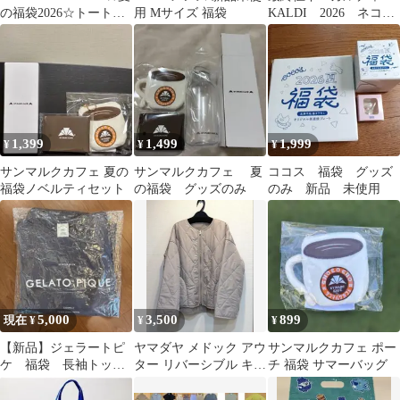
の福袋2026☆トートバ
用 Mサイズ 福袋
KALDI 2026 ネコバ
ッグのみ
ッグ 猫の日 福袋
1,399
1,499
1,999
¥
¥
¥
サンマルクカフェ 夏の
サンマルクカフェ 夏
ココス 福袋 グッズ
福袋ノベルティセット
の福袋 グッズのみ
のみ 新品 未使用
5,000
3,500
899
現在 ¥
¥
¥
【新品】ジェラートピ
ヤマダヤ メドック アウ
サンマルクカフェ ポー
ケ 福袋 長袖トップ
ター リバーシブル キル
チ 福袋 サマーバッグ
ス＆ロングパンツ
ティング MEDOC 福袋