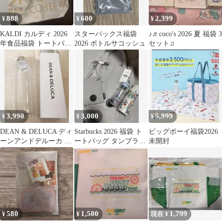
888
600
2,399
¥
¥
¥
KALDI カルディ 2026
スターバックス福袋
♪♬coco's 2026 夏 福袋 3
年食品福袋 トートバッ
2026 ボトルサコッシュ
セット♫
グ
3,990
3,000
5,999
¥
¥
¥
DEAN & DELUCA ディ
Starbucks 2026 福袋 ト
ビッグボーイ福袋2026
ーンアンドデルーカ 夏
ートバッグ タンブラー
未開封
の福袋クリアボトル
セット
550
580
1,500
1,799
¥
¥
現在 ¥