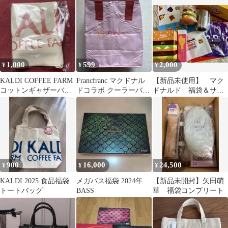
開封 送料込み
1,000
599
2,000
¥
¥
¥
KALDI COFFEE FARM
Francfranc マクドナル
【新品未使用】 マク
コットンギャザーバッ
ドコラボ クーラーバッ
ドナルド 福袋＆サマ
グ(2026サマー福袋)
グ ピンク 福袋2026
ーチャンスバッグ
2025 まとめ売り
900
16,000
24,500
¥
¥
¥
KALDI 2025 食品福袋
メガバス福袋 2024年
【新品未開封】矢田萌
トートバッグ
BASS
華 福袋コンプリート