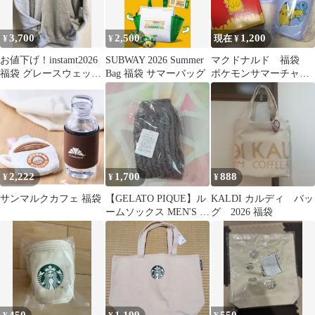
3,700
2,500
1,200
¥
¥
現在 ¥
お値下げ！instamt2026
SUBWAY 2026 Summer
マクドナルド 福袋
福袋 グレースウェット
Bag 福袋 サマーバッグ
ポケモンサマーチャン
Ｌサイズ
スバッグ 2026
2,222
1,700
888
¥
¥
¥
サンマルクカフェ 福袋
【GELATO PIQUE】ル
KALDI カルディ バッ
ームソックス MEN'S 福
グ 2026 福袋
袋