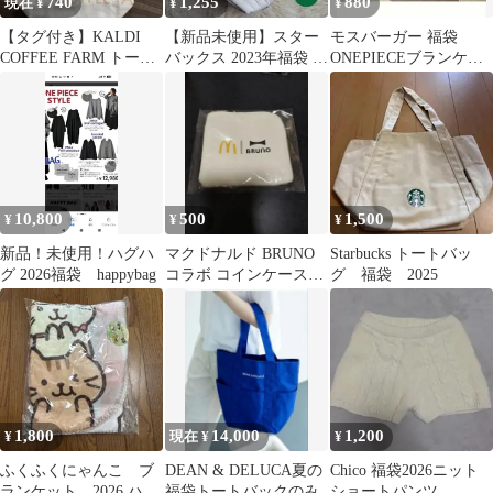
740
1,255
880
現在 ¥
¥
¥
【タグ付き】KALDI
【新品未使用】スター
モスバーガー 福袋
COFFEE FARM トート
バックス 2023年福袋 キ
ONEPIECEブランケッ
バッグ 2026福袋
ルティングトートバッ
ト【美品】
グ 白
10,800
500
1,500
¥
¥
¥
新品！未使用！ハグハ
マクドナルド BRUNO
Starbucks トートバッ
グ 2026福袋 happybag
コラボ コインケース
グ 福袋 2025
2024福袋
1,800
14,000
1,200
¥
現在 ¥
¥
ふくふくにゃんこ ブ
DEAN & DELUCA夏の
Chico 福袋2026ニット
ランケット 2026 ハッ
福袋トートバックのみ
ショートパンツ