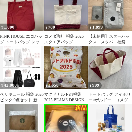
1,000
780
1,899
¥
¥
¥
PINK HOUSE エコバッ
コメダ珈琲 福袋 2026
【未使用】スターバッ
グ トートバッグ レッド
スクエアバッグ
クス スタバ 福袋
福袋2025
2026 トートバッグ ボ
トルサコッシュ
42,000
1,650
999
¥
¥
¥
ペリキュール 福袋 2026
マクドナルドの福袋
トートバッグ アイボリ
ピンク 9点セット 新品
2025 BEAMS DESIGN
ー×ボルドー コメダ
未開封 完売品
福袋