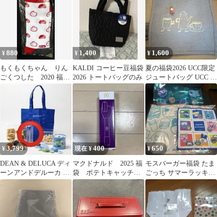
ハッピーバッグ
880
1,400
1,600
¥
¥
¥
もくもくちゃん りん
KALDI コーヒー豆福袋
夏の福袋2026 UCC限定
ごくつした 2020 福
2026 トートバッグのみ
ジュートバッグ UCC ミ
袋 ヴィレヴァン 限
ニチュアチャーム付
定
3,799
400
650
¥
現在 ¥
¥
DEAN & DELUCA ディ
マクドナルド 2025 福
モスバーガー福袋 たま
ーンアンドデルーカ 夏
袋 ポテトキャッチャ
ごっち サマーラッキー
の福袋 クリアボトル
ー 新品未使用
バッグ グッズセット