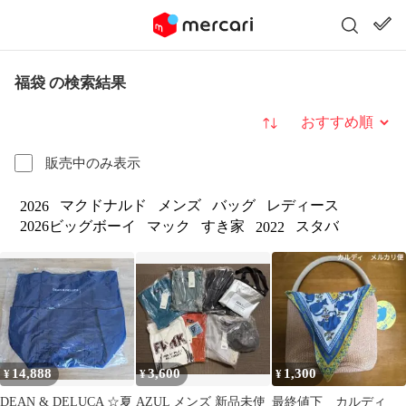
福袋 の検索結果
並び替え
販売中のみ表示
マクドナルド
メンズ
バッグ
レディース
2026
2026ビッグボーイ
マック
すき家
スタバ
2022
14,888
3,600
1,300
¥
¥
¥
DEAN & DELUCA ☆夏
AZUL メンズ 新品未使
最終値下 カルディ