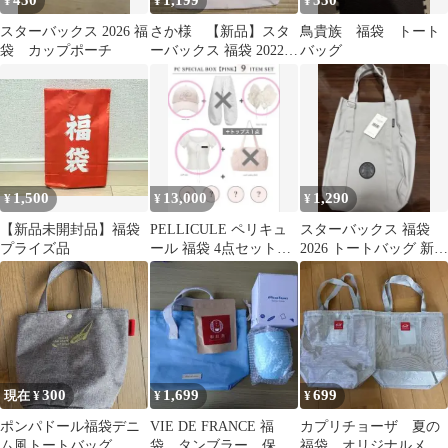
450
1,199
550
¥
¥
¥
スターバックス 2026 福
さか様 【新品】スタ
鳥貴族 福袋 トート
袋 カップポーチ
ーバックス 福袋 2022
バッグ
トートバッグ
1,500
13,000
1,290
¥
¥
¥
【新品未開封品】福袋
PELLICULE ペリキュ
スターバックス 福袋
プライズ品
ール 福袋 4点セット
2026 トートバッグ 新品
【新品未使用】
未使用
300
1,699
699
現在 ¥
¥
¥
ポンパドール福袋デニ
VIE DE FRANCE 福
カプリチョーザ 夏の
ム風トートバッグ
袋 タンブラー 保冷
福袋 オリジナルメッ