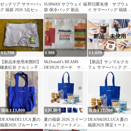
ゼッテリア サマーバッ
SUBWAY サブウェイ 福
即日匿名便 サブウェ
グ 福袋 2026 3点セット
袋 保冷バッグ 新品
イ サマーバッグ 福袋
ノベルティ
2026 保冷バッグ、クロ
ス
1,700
300
1,699
¥
¥
¥
【新品未使用未開封】
McDonald's BEAMS
【新品】サンマルクカ
鎌倉紅谷 クルミッ子 夏
DESIGN ポーチ マク
フェ サマーバッグ グッ
の福袋2026 トラベルポ
ドナルド 福袋
ズ3点セット 福袋
ーチ
13,800
30,000
17,700
現在 ¥
¥
現在 ¥
DEAN&DELUCA 夏の
夏の福袋 2026 スイーツ
DEAN&DELUCA 夏の
福袋2026 ブルートート
タイムアソートメン
福袋2026 限定トートバ
バッグ
ト 抜き取りなし 未
ッグ