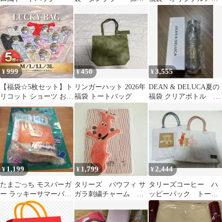
バッグ
シュバッグ 2個セット
999
450
3,555
¥
¥
¥
【福袋☆5枚セット】ト
リンガーハット 2026年
DEAN & DELUCA夏の
リコット ショーツ おま
福袋 トートバッグ
福袋 クリアボトル
かせ 5枚 スタンダード
550ml
福袋 シンプル フルバッ
ク レース レディース
婦人 下着 大きめサイズ
可愛い 刺繍 おしゃれ
買い替え
1,199
1,799
2,444
¥
¥
¥
たまごっち モスバーガ
タリーズ バウフィ サ
タリーズコーヒー ハ
ー ラッキーサマーバッ
ガラ刺繍チャーム 福
ッピーバック トート
グ 福袋 グッズ ５点セ
袋 ハッピーバッグ
バック ストライプ
ット ポーチ
オンライン限定品
柄 セット 福袋