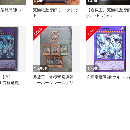
488
400
¥
¥
極竜魔導師 シ
究極竜魔導師 シークレッ
【遊戯王】究極竜魔導
ト
(ウルトラ)＋α
6,000
700
¥
¥
合【光】
遊戯王 究極竜魔導師
究極竜魔導師(ウルトラ)
001 究極竜魔導
オーバーフレームプリズ
レット
マ 他シークレット ウ
ルトラ