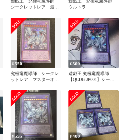
遊戯王 究極竜魔導師
遊戯王 究極竜魔導師
シークレットレア 最終
ウルトラ
値下げ
550
500
¥
¥
究極竜魔導師 シークレ
遊戯王 究極竜魔導師
ットレア マスターオブ
【QCDB-JP001】シーク
ドラゴンマギア
レット
555
400
¥
¥