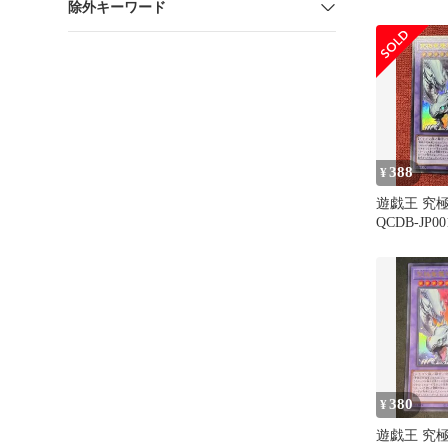
除外キーワード
388
¥
遊戯王 究
QCDB-JP
初版
380
¥
遊戯王 究