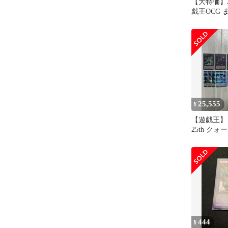
【大特価】
戯王OCG 
退品 大量
25,555
¥
【遊戯王
25th ク
リーシー
まとめ売り
444
¥