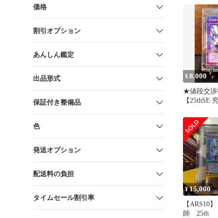
価格
割引オプション
あんしん鑑定
8,000
¥
出品形式
★値段交渉
【25thS
保証付き整備品
QCDB ク
色
発送オプション
配送料の負担
15,000
¥
タイムセール割引率
【ARS10
師 25th