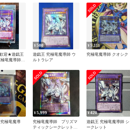
500
5,111
¥
¥
歓迎★遊戯王
遊戯王 究極竜魔導師 ウ
究極竜魔導師 クオシク
E 究極竜魔導師】
ルトラレア
オシク
5,999
420
¥
¥
】 究極竜魔導
究極竜魔導師 プリズマ
遊戯王 究極竜魔導師 シ
ティックシークレットレ
ークレット