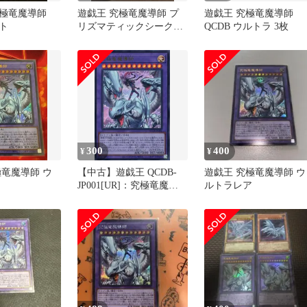
究極竜魔導師
遊戯王 究極竜魔導師 プ
遊戯王 究極竜魔導師
ト
リズマティックシークレ
QCDB ウルトラ 3枚
ットレア
300
400
¥
¥
極竜魔導師 ウ
【中古】遊戯王 QCDB-
遊戯王 究極竜魔導師 ウ
JP001[UR]：究極竜魔導
ルトラレア
師