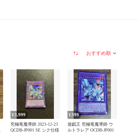
並び替え
3,999
399
¥
¥
究極竜魔導師 2023-12-23
遊戯王 究極竜魔導師 ウ
QCDB-JP001 SE シク仕様
ルトラレア OCDB-JP001
ア