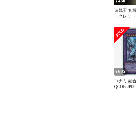
480
¥
遊戯王 究
ークレット
605
¥
コナミ 融
QCDB-JP
師 シーク