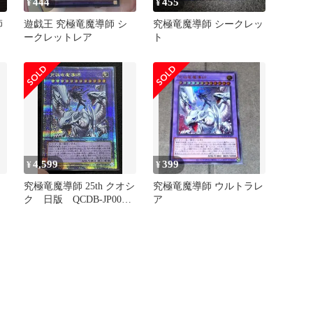
444
455
¥
¥
師
遊戯王 究極竜魔導師 シ
究極竜魔導師 シークレッ
ークレットレア
ト
4,599
399
¥
¥
究極竜魔導師 25th クオシ
究極竜魔導師 ウルトラレ
ク 日版 QCDB-JP001
ア
遊戯王 ②