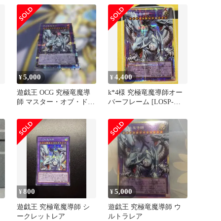
5,000
4,400
¥
¥
遊戯王 OCG 究極竜魔導
k*4様 究極竜魔導師オー
師 マスター・オブ・ドラ
バーフレーム [LOSP-
ゴンマギア 25th
JP011]
800
5,000
¥
¥
遊戯王 究極竜魔導師 シ
遊戯王 究極竜魔導師 ウ
ークレットレア
ルトラレア