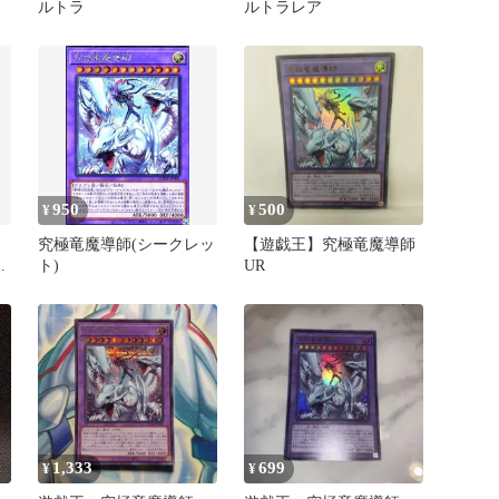
1
ルトラ
ルトラレア
950
500
¥
¥
究極竜魔導師(シークレッ
【遊戯王】究極竜魔導師
EU
ト)
UR
1,333
699
¥
¥