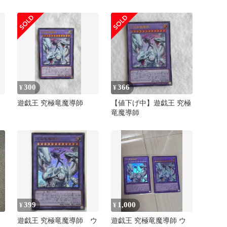
300
366
¥
¥
遊戯王 究極竜魔導師
【値下げ中】遊戯王 究極
竜魔導師
399
1,000
¥
¥
遊戯王 究極竜魔導師 ウ
遊戯王 究極竜魔導師 ウ