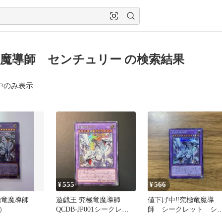
魔導師 センチュリー の検索結果
中のみ表示
555
566
¥
¥
極竜魔導師
遊戯王 究極竜魔導師
値下げ中‼️究極竜魔導
）
QCDB-JP001シークレッ
師 シークレット シ
ト
ク QCDB-JP001 マギ