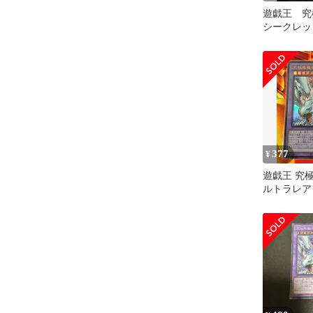
遊戯王 
シークレッ
377
¥
遊戯王 究
ルトラレア