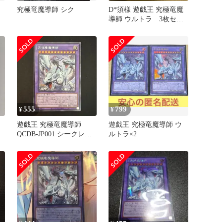
究極竜魔導師 シク
D*須様 遊戯王 究極竜魔
導師 ウルトラ 3枚セッ
ト
555
799
¥
¥
遊戯王 究極竜魔導師
遊戯王 究極竜魔導師 ウ
QCDB-JP001 シークレッ
ルトラ×2
ト