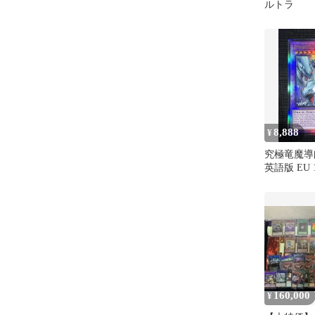
ルトラ
8,888
¥
究極竜魔導
英語版 EU 
160,000
¥