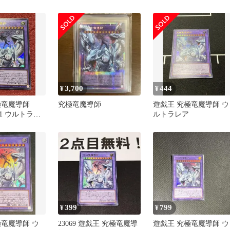
ア(オーバーフレーム)
3,700
444
¥
¥
極竜魔導師
究極竜魔導師
遊戯王 究極竜魔導師 ウ
001 ウルトラ
ルトラレア
399
799
¥
¥
極竜魔導師 ウ
23069 遊戯王 究極竜魔導
遊戯王 究極竜魔導師 ウ