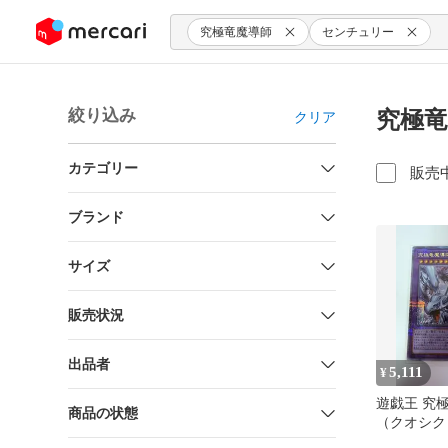
ンツにスキップ
究極竜魔導師
センチュリー
絞り込み
究極竜
クリア
カテゴリー
販売
ブランド
サイズ
販売状況
出品者
5,111
¥
遊戯王 究
商品の状態
（クオシク