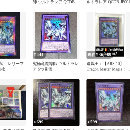
師 ウルトラレア QCDB
ルトラレア QCDB-JP00
444
36,989
¥
現在 ¥
師 レリーフ
究極竜魔導師 ウルトラレ
遊戯王：【ARS 10】
1枚
ア 5つ目個
Dragon Master Magia： 
版 1st
699
599
¥
¥