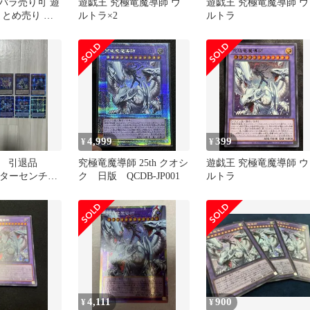
バラ売り可 遊
遊戯王 究極竜魔導師 ウ
遊戯王 究極竜魔導師 ウ
まとめ売り 引
ルトラ×2
ルトラ
セット
4,999
399
¥
¥
】 引退品
究極竜魔導師 25th クオシ
遊戯王 究極竜魔導師 ウ
ォーターセンチュ
ク 日版 QCDB-JP001
ルトラ
クレットレア
4,111
900
¥
¥