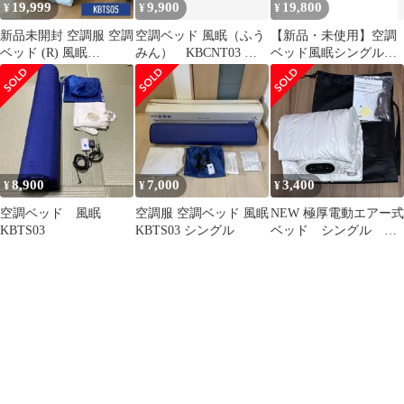
19,999
9,900
19,800
¥
¥
¥
新品未開封 空調服 空調
空調ベッド 風眠（ふう
【新品・未使用】空調
ベッド (R) 風眠
みん） KBCNT03 涼
ベッド風眠シングルベ
KBTS05
しい 寝具 猛暑 対
ッドサイズ1セット
策
8,900
7,000
3,400
¥
¥
¥
空調ベッド 風眠
空調服 空調ベッド 風眠
NEW 極厚電動エアー式
KBTS03
KBTS03 シングル
ベッド シングル
DT-AB1810