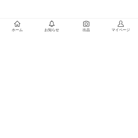
メルカリについて
ホーム
お知らせ
出品
マイページ
会社概要（運営会社）
採用情報
プレスリリース
公式ブログ
プレスキット
メルカリUS
メルカリShops
m department（エムデパ）
ヘルプ
ヘルプセンター（ガイド・お問い合わせ）
メルカリShopsでショップを開設する
メルカリShops ショップ管理画面にログイン
メルカリShops出店者向けガイド
お問い合わせ一覧
フリーワードから商品をさがす
プライバシーと利用規約