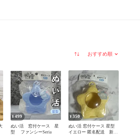
並び替え
499
350
¥
¥
大
ぬい活 窓付ケース 星
ぬい活 窓付ケース 星型
型 ファンシーSeria
イエロー 匿名配送 新品
未開封