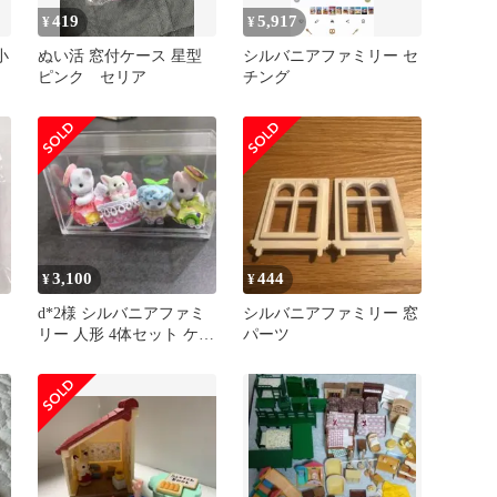
419
5,917
¥
¥
小
ぬい活 窓付ケース 星型
シルバニアファミリー セ
ピンク セリア
チング
3,100
444
¥
¥
ー
d*2様 シルバニアファミ
シルバニアファミリー 窓
リー 人形 4体セット ケー
パーツ
ス付き