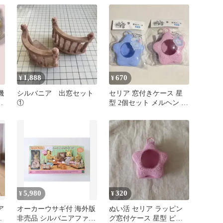
1,888
670
¥
¥
機
シルバニア 出窓セット
セリア 窓付きケース 星
ぬ
①
型 2個セット メルヘン ぬ
い活 ブルー ピンク
5,980
320
¥
¥
ア
オーカーウサギ付 海外版
ぬい活 セリア ラッピン
年
非売品 シルバニアファミ
グ窓付ケース 星型 ピン