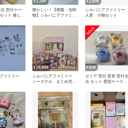
2,280
2,690
¥
¥
い活 窓付ケー
懐かしい！【廃盤・当時
シルバニアファミリ
色セット 推し活
物】シルバニアファミリ
人形 小物セット
イ
ー 森の大きなお家 シマ
リス付き
10,880
620
¥
¥
ファミリー
シルバニアファミリー
セリア 窓付 星形 窓付き
シーズナル まとめ売
点 セット 星型ケース
り ３点セット
seria