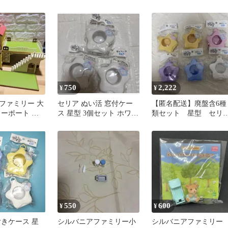
屋根のお家 2個セット!!
前）家具付
レトロ
750
2,222
¥
¥
ファミリー 大
セリア ぬい活 窓付ケー
【匿名配送】廃盤含6種
カーポート 外
ス 星型 3個セット ホワイ
類セット 星型 セリ
ェンス付 本体
ト 推し活 カプセルトイ
ア ぬい活 窓付きケ
ス
550
600
¥
¥
付きケース 星
シルバニアファミリー小
シルバニアファミリー