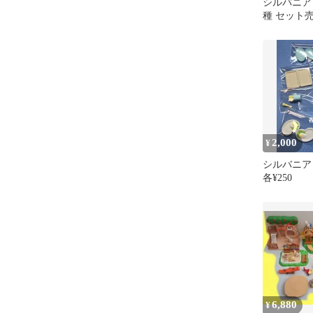
シルバニア
種 セット
2,000
¥
シルバニ
各¥250
6,880
¥