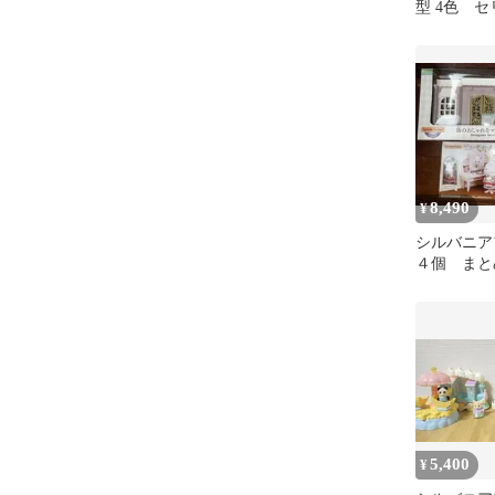
型 4色 
ク ホワ
イエロー
8,490
¥
シルバニ
４個 まと
5,400
¥