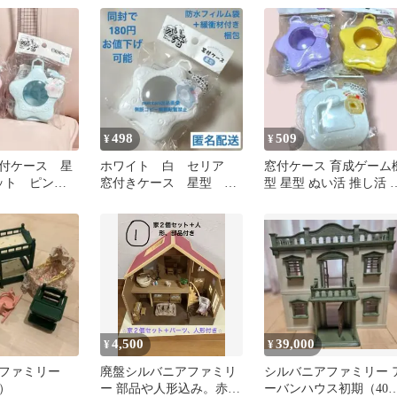
形、家具小物付
498
509
¥
¥
付ケース 星
ホワイト 白 セリア
窓付ケース 育成ゲーム
ット ピン
窓付きケース 星型 ぬ
型 星型 ぬい活 推し活 
い活 窓付ケース 星
いぐるみ ガチャガチャ
匿名配送 新品
4,500
39,000
¥
¥
ファミリー
廃盤シルバニアファミリ
シルバニアファミリー 
）
ー 部品や人形込み。赤い
ーバンハウス初期（40