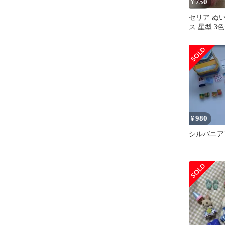
750
¥
セリア ぬ
ス 星型 3
カプセルト
980
¥
シルバニア