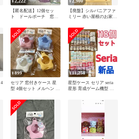
2,222
2,900
¥
¥
ー
【匿名配送】12個セッ
【廃盤】シルバニアファ
ト ドールポーチ 窓付
ミリー 赤い屋根のお家
ケース シルバニア 推
オリジナルギフトセット
し活 ぬい活
付
899
11,250
¥
¥
4
セリア 窓付きケース 星
星型ケース セリア seria
型 4個セット メルヘン ぬ
星形 育成ゲーム機型 窓
い活 イエロー ブルー
付ケース ぬい活 新品