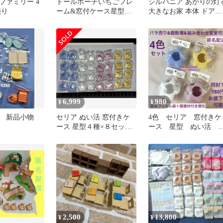
ファミリー 4
ドールポーチいちごフレ
シルバニア あかりの灯
売り
ーム&窓付ケース星型メ
大きなお家 本体 ドア窓
ルヘンぬい活
付
6,999
980
¥
¥
ア 新品小物
セリア ぬい活 窓付きケ
4色 セリア 窓付きケ
ース 星型４種×８セッ
ース 星型 ぬい活 4
ト 32点
点セット 新品 ピン
ク 青 黄色 白
2,500
13,800
¥
¥