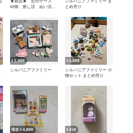
る
★新品★ 窓付ケース
シルバニアファミリー ま
60個 推し活 ぬい活
とめ売り
ディスプレイ 熊 育成
ゲーム機型
1,400
4,000
¥
¥
シルバニアファミリー
シルバニアファミリー 小
物セット まとめ売り
4,800
450
現在 ¥
¥