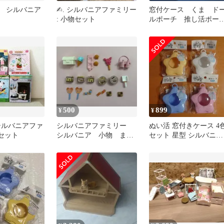
 シルバニア
✍︎. シルバニアファミリー
窓付ケース くま ド
: 小物セット
ルポーチ 推し活ポー
チ ハロウィン デビ
ル 天使 ベット
500
899
¥
¥
シルバニアファ
シルバニアファミリー
ぬい活 窓付きケース 4
点セット
シルバニア 小物 まと
セット 星型 シルバニア
め売り
セリア