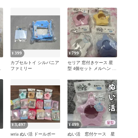
リー カントリーリビング
ク
ルーム
399
799
¥
¥
カプセルトイ シルバニア
セリア 窓付きケース 星
ファミリー
型 4個セット メルヘン ぬ
ー
い活 イエロー ブルー
3,497
499
¥
¥
seria ぬい活 ドールポー
ぬい活 窓付ケース 星