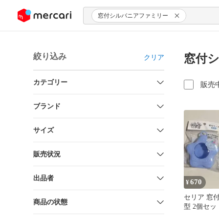
ンツにスキップ
窓付シルバニアファミリー
絞り込み
窓付シ
クリア
カテゴリー
販売
ブランド
サイズ
販売状況
出品者
670
¥
セリア 窓
商品の状態
型 2個セッ
い活 ブル