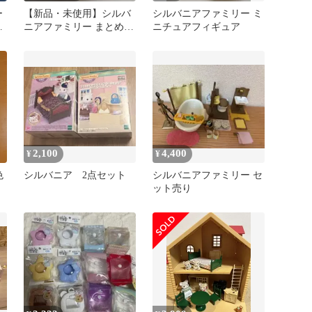
ー
【新品・未使用】シルバ
シルバニアファミリー ミ
ニアファミリー まとめ売
ニチュアフィギュア
り 4点セット 非売品あり
2,100
4,400
¥
¥
色
シルバニア 2点セット
シルバニアファミリー セ
ット売り