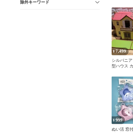
除外キーワード
7,499
¥
シルバニア
型ハウス 
階段 白フ
セット
999
¥
ぬい活 窓