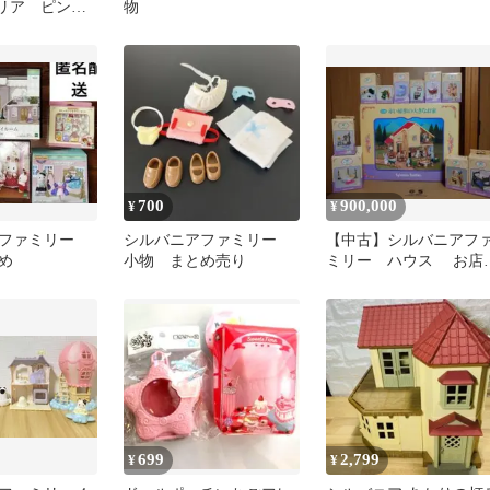
セリア ピン
物
イト ブルー
700
900,000
¥
¥
アファミリー
シルバニアファミリー
【中古】シルバニアフ
め
小物 まとめ売り
ミリー ハウス お
人形 まとめ売り
699
2,799
¥
¥