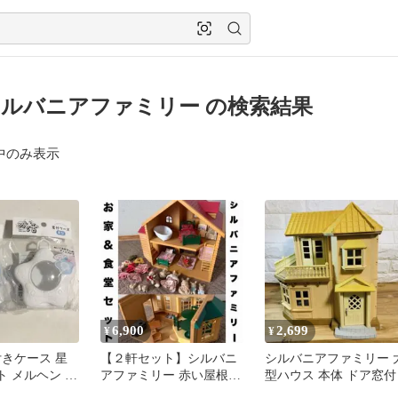
ルバニアファミリー の検索結果
中のみ表示
6,900
2,699
¥
¥
付きケース 星
【２軒セット】シルバニ
シルバニアファミリー 
ト メルヘン ぬ
アファミリー 赤い屋根の
型ハウス 本体 ドア窓付
ー ホワイト
大きなお家＆食堂、人