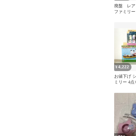
廃盤 レア
ファミリー
4,222
¥
お値下げ 
ミリー 4