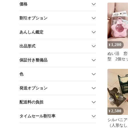
価格
割引オプション
あんしん鑑定
1,200
¥
出品形式
ぬい活 窓
型 2個セ
保証付き整備品
ク 水色
色
発送オプション
配送料の負担
2,500
¥
タイムセール割引率
シルバニア
（人形なし