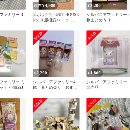
4,900
3,200
現在 ¥
¥
ファミリー 3
エポック社 UNIT HOUSE
シルバニアファミリー 
No.14 屋根窓パーツ シ
物まとめうり
ルバニアファミリー
2,200
1,800
¥
¥
ファミリー ミ
シルバニアファミリー4
シルバニアファミリ
ト 小物553
体 まとめ売り おまけ
非売品
付き