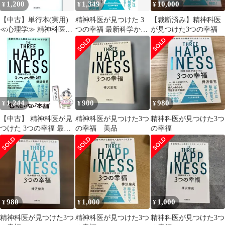
1,200
1,349
10,000
¥
¥
¥
【中古】単行本(実用)
精神科医が見つけた 3
【裁断済み】精神科医
≪心理学≫ 精神科医が
つの幸福 最新科学から
が見つけた3つの幸福
見つけた 3つの幸福 最
最高の人生をつくる方
新科学から最高の人生
法
をつくる方法
1,244
900
980
¥
¥
¥
【中古】 精神科医が見
精神科医が見つけた3つ
精神科医が見つけた3つ
つけた 3つの幸福 最新
の幸福 美品
の幸福
科学から最高の人生を
つくる方法 / 樺沢紫苑 /
飛鳥新社
980
1,000
1,000
¥
¥
¥
精神科医が見つけた3つ
精神科医が見つけた3つ
精神科医が見つけた3つ