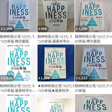
1,300
980
1,299
¥
¥
¥
精神科医が見つけた 3
精神科医が見つけた 3
精神科医が見つけた3つ
つの幸福 樺沢紫苑
つの幸福 最新科学から
の幸福 樺沢紫苑
最高の人生をつくる方
法
1,024
1,200
1,222
¥
¥
¥
精神科医が見つけた３
★精神科医が見つけた3
精神科医が見つけた3つ
つの幸福 最新科学から
つの幸福★最新科学か
の幸福
最高の人生をつくる方
ら最高の人生をつくる
法/飛鳥新社/樺沢紫苑
方法
（単行本（ソフトカバ
ー））