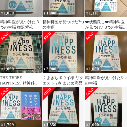
1,050
1,000
1,110
¥
¥
¥
精神科医が見つけた 3
精神科医が見つけた3つ
❤️状態良し❤️精神科医
つの幸福 樺沢紫苑
の幸福
が見つけた3つの幸福
樺沢紫苑
1,000
2,900
1,000
¥
¥
¥
THE THREE
くまきちボウイ様 リク
精神科医が見つけた3つ
HAPPINESS 精神科医
エスト 2点 まとめ商品
の幸福
が見つけた3つの幸福
1,799
1,350
1,000
¥
¥
¥