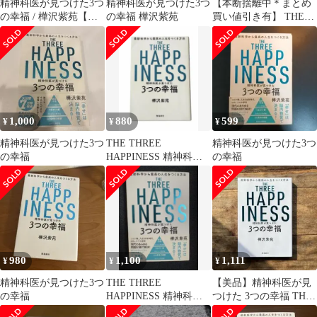
精神科医が見つけた3つ
精神科医が見つけた3つ
【本断捨離中＊まとめ
の幸福 / 樺沢紫苑【状
の幸福 樺沢紫苑
買い値引き有】 THE
態良好】
THREE HAPPINESS
1,000
880
599
¥
¥
¥
精神科医が見つけた3つ
THE THREE
精神科医が見つけた3つ
の幸福
HAPPINESS 精神科医
の幸福
が見つけた3つの幸福
980
1,100
1,111
¥
¥
¥
精神科医が見つけた3つ
THE THREE
【美品】精神科医が見
の幸福
HAPPINESS 精神科医
つけた 3つの幸福 THE
が見つけた3つの幸福
THREE HAPPINESS