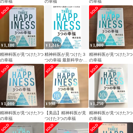
の幸福
の幸福
の幸福
1,100
1,216
1,000
¥
¥
¥
精神科医が見つけた3つ
精神科医が見つけた３
精神科医が見つけた3つ
の幸福
つの幸福 最新科学から
の幸福
最高の人生をつくる方
法/飛鳥新社/樺沢紫苑
（単行本（ソフトカバ
ー））
1,080
998
1,250
¥
¥
¥
精神科医が見つけた3つ
【美品】精神科医が見
精神科医が見つけた3つ
の幸福
つけた3つの幸福
の幸福