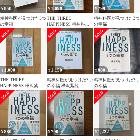
850
1,090
799
¥
¥
¥
精神科医が見つけた3つ
THE THREE
精神科医が見つけた3つ
の幸福
HAPPINESS 精神科医
の幸福
が見つけた3つの幸福
1,000
1,150
800
¥
¥
¥
THE THREE
精神科医が見つけた3つ
精神科医が見つけた3つ
HAPPINESS 樺沢紫苑
の幸福 樺沢紫苑
の幸福
著
880
700
1,222
¥
¥
¥