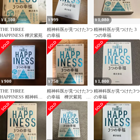
1,100
999
1,080
¥
¥
¥
THE THREE
精神科医が見つけた3つ
精神科医が見つけた 3
HAPPINESS 樺沢紫苑
の幸福
つの幸福
900
750
1,000
¥
¥
¥
THE THREE
精神科医が見つけた3つ
精神科医が見つけた3つ
HAPPINESS 精神科医
の幸福 樺沢紫苑 飛
の幸福
が見つけた3つの幸福
鳥新社