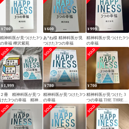
700
600
999
¥
¥
¥
精神科医が見つけた3つ
あ*ね様 精神科医が見
精神科医が見つけた3つ
の幸福 樺沢紫苑
つけた3つの幸福
の幸福
1,999
780
700
¥
¥
¥
２冊 精神科医が見つ
精神科医が見つけた3つ
精神科医が見つけた 3
けた3つの幸福 精神科
の幸福
つの幸福 THE THREE
医が教える 毎日を楽し
HAPPINESS
める人の考え方