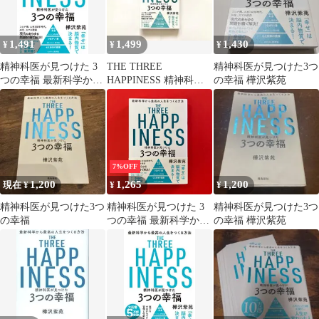
1,491
1,499
1,430
¥
¥
¥
精神科医が見つけた 3
THE THREE
精神科医が見つけた3つ
つの幸福 最新科学から
HAPPINESS 精神科医
の幸福 樺沢紫苑
最高の人生をつくる方
が見つけた3つの幸福
法／樺沢紫苑
樺沢紫苑
7%OFF
1,200
1,265
1,200
現在 ¥
¥
¥
精神科医が見つけた3つ
精神科医が見つけた 3
精神科医が見つけた3つ
の幸福
つの幸福 最新科学から
の幸福 樺沢紫苑
最高の人生をつくる方
法 樺沢紫苑
cp_a0_5379