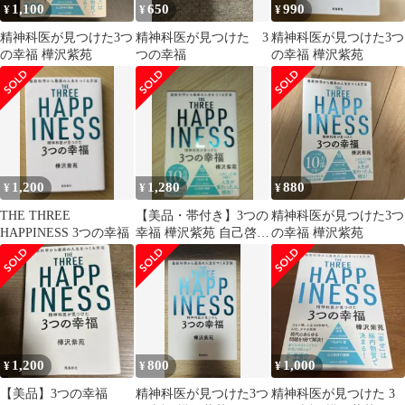
1,100
650
990
¥
¥
¥
精神科医が見つけた3つ
精神科医が見つけた 3
精神科医が見つけた3つ
の幸福 樺沢紫苑
つの幸福
の幸福 樺沢紫苑
1,200
1,280
880
¥
¥
¥
THE THREE
【美品・帯付き】3つの
精神科医が見つけた3つ
HAPPINESS 3つの幸福
幸福 樺沢紫苑 自己啓発
の幸福 樺沢紫苑
本
1,200
800
1,000
¥
¥
¥
【美品】3つの幸福
精神科医が見つけた3つ
精神科医が見つけた 3