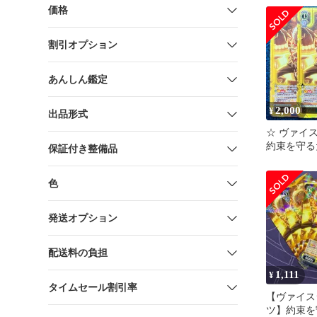
価格
割引オプション
あんしん鑑定
2,000
¥
出品形式
☆ ヴァイ
約束を守る
保証付き整備品
SR DDD/S1
☆
色
発送オプション
配送料の負担
1,111
¥
タイムセール割引率
【ヴァイス
ツ】約束を