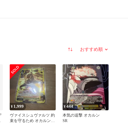
並び替え
1,999
444
¥
¥
守
ヴァイスシュヴァルツ 約
本気の追撃 オカルン
イ
束を守るため オカルン
SR
SR⭐︎3