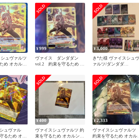
999
3,000
¥
¥
スシュヴァルツ
ヴァイス ダンダダン
き*た様 ヴァイスシュ
ため オカルン
vol.2 約束を守るため オ
ァルツ/ダンダダ
29-002S 1枚
カルン SR★★★
ン/SR☆☆・SR☆・RR
R/まとめ
400
2,333
¥
¥
シュヴァル
ヴァイスシュヴァルツ 約
ヴァイスシュヴァル
守るため オカ
束を守るため オカルン
約束を守るため オカル