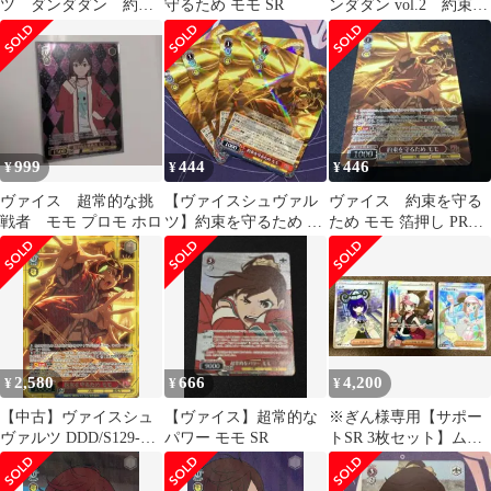
ツ ダンダダン 約束
守るため モモ SR
ンダダン vol.2 約束を
を守るため モモ SR
守るため モモ
星3 3枚
SR★★★
999
444
446
¥
¥
¥
ヴァイス 超常的な挑
【ヴァイスシュヴァル
ヴァイス 約束を守る
戦者 モモ プロモ ホロ
ツ】約束を守るため モ
ため モモ 箔押し PR
モ rr
DDD/S129-123S
2,580
666
4,200
¥
¥
¥
【中古】ヴァイスシュ
【ヴァイス】超常的な
※ぎん様専用【サポー
ヴァルツ DDD/S129-
パワー モモ SR
トSR 3枚セット】ム
043S[SR★★★]：(ホ
ク、トウコ、メイのは
ロ)約束を守るため モ
げまし