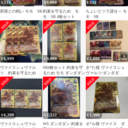
333
6,000
333
¥
¥
¥
邪視との戦い モモ SR
約束を守るため モ
ちょいとツラ貸せ～ モ
モ SR 4枚セット
モ SR
6,999
9,000
3,000
¥
¥
¥
ヴァイスシュヴァル
SR4枚セット 約束を守
き*た様 ヴァイスシュ
ツ 約束を守るため モ
るため モモ ダンダダン
ヴァルツ/ダンダダ
モ SR 3枚
ン/SR☆☆・SR☆・
RR・R/まとめ
6,200
2,222
1,300
¥
¥
¥
ヴァイスシュヴァル
WS ダンダダン 約束を
オ*ル様 ヴァイス ダ