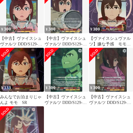
モ
300
300
300
¥
¥
¥
【中古】ヴァイスシュ
【中古】ヴァイスシュ
【ヴァイスシュヴァル
ヴァルツ DDD/S129-
ヴァルツ DDD/S129-
ツ】嫌な予感 モモ
059S[SR★]：(ホロ)み
056S[SR★]：(ホロ)邪
sr
んなでお泊まりじゃん
視対策 モモ
よ モモ
333
300
300
¥
¥
¥
みんなでお泊まりじゃ
【中古】ヴァイスシュ
【中古】ヴァイスシュ
んよ モモ SR
ヴァルツ DDD/S129-
ヴァルツ DDD/S129-
063S[SR★]：(ホロ)敵
073S[SR★]：(ホロ)邪
襲来!? モモ
視との闘い モモ