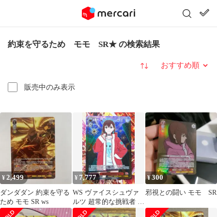
約束を守るため モモ SR★ の検索結果
並び替え
販売中のみ表示
2,499
7,777
300
¥
¥
¥
ダンダダン 約束を守る
WS ヴァイスシュヴァ
邪視との闘い モモ SR
ため モモ SR ws
ルツ 超常的な挑戦者 モ
モ PR+ プロモ